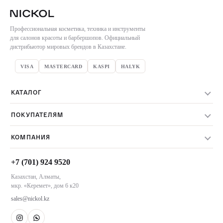
Профессиональная косметика, техника и инструменты
для салонов красоты и барбершопов. Официальный
дистрибьютор мировых брендов в Казахстане.
VISA
MASTERCARD
KASPI
HALYK
КАТАЛОГ
Весь каталог
ПОКУПАТЕЛЯМ
Бренды
Доставка заказов
Уход за волосами
КОМПАНИЯ
Оплата заказов
Техника и инструменты
О компании
Обмен и возврат
Акции
+7 (701) 924 9520
Контакты
Пользовательское соглашение
Казахстан, Алматы,
Магазины NICKOL
мкр. «Керемет», дом 6 к20
Алматы
sales@nickol.kz
Астана
Тараз