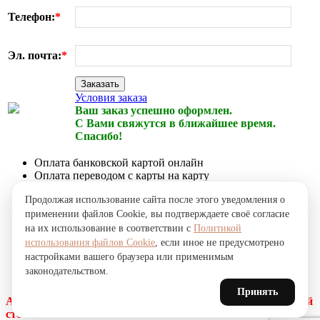
Телефон:
*
Эл. почта:
*
Заказать
Условия заказа
Ваш заказ успешно оформлен.
С Вами свяжутся в ближайшее время.
Спасибо!
Оплата банковской картой онлайн
Оплата переводом с карты на карту
Оплата наличными курьеру при получении
Продолжая использование сайта после этого уведомления о
Доставка по городу собственной курьерской службой
применении файлов Cookie, вы подтверждаете своё согласие
Срочная доставка по городу через сервисы доставки
на их использование в соответствии с
Политикой
Почтовая доставка заказов по Казахстану
использования файлов Cookie
, если иное не предусмотрено
Самовывоз заказов из офиса онлайн-супермаркета
настройками вашего браузера или применимым
NICKOL.KZ
законодательством.
Принять
Акция! Доставка заказов бесплатная, независимо от общей
стоимости заказа.