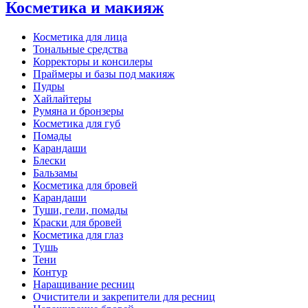
Косметика и макияж
Косметика для лица
Тональные средства
Корректоры и консилеры
Праймеры и базы под макияж
Пудры
Хайлайтеры
Румяна и бронзеры
Косметика для губ
Помады
Карандаши
Блески
Бальзамы
Косметика для бровей
Карандаши
Туши, гели, помады
Краски для бровей
Косметика для глаз
Тушь
Тени
Контур
Наращивание ресниц
Очистители и закрепители для ресниц