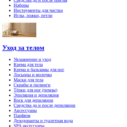
Средства до и после бритья
Наборы
Инструменты для чистки
Иглы, ложки, петли
Уход за телом
Увлажнение и уход
Крема для тела
Крема и бальзамы для ног
Лосьоны и молочко
Маски для тела
Скрабы и пилинги
Тёрки для ног (пемзы)
Эпиляция и депиляция
Воск для депиляции
Средства до и после депиляции
Аксессуары
Парфюм
Дезодоранты и туалетная вода
SPA аксессуары