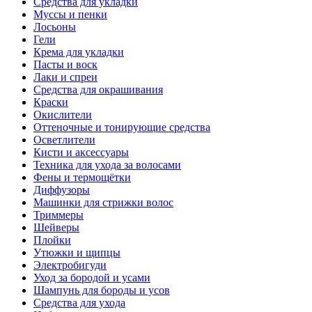
Средства для укладки
Муссы и пенки
Лосьоны
Гели
Крема для укладки
Пасты и воск
Лаки и спреи
Средства для окрашивания
Краски
Окислители
Оттеночные и тонирующие средства
Осветлители
Кисти и аксессуары
Техника для ухода за волосами
Фены и термощётки
Диффузоры
Машинки для стрижки волос
Триммеры
Шейверы
Плойки
Утюжки и щипцы
Электробигуди
Уход за бородой и усами
Шампунь для бороды и усов
Средства для ухода