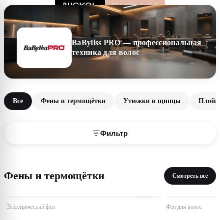
BaByliss PRO — профессиональная
техника для волос
Все
Фены и термощётки
Утюжки и щипцы
Плойк
Фильтр
Фены и термощётки
Смотреть все
Электрический фен
Фен для волос