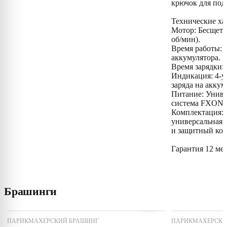
крючок для под
Технические ха
Мотор: Бесщето
об/мин).
Время работы: 4
аккумулятора.
Время зарядки: 
Индикация: 4-у
заряда на аккум
Питание: Униве
система FXONE
Комплектация:
универсальная з
и защитный кол
Гарантия 12 мес
Брашинги
ПАРИКМАХЕРСКИЙ БРАШИНГ
ПАРИКМАХЕРСКИ