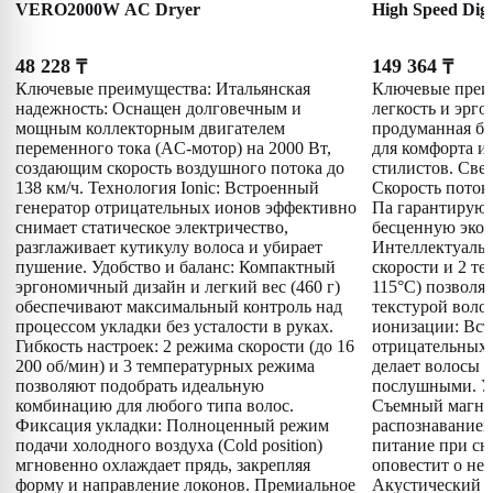
VERO2000W AC Dryer
High Speed Dig
48 228
149 364
₸
₸
Ключевые преимущества: Итальянская
Ключевые преи
надежность: Оснащен долговечным и
легкость и эрго
мощным коллекторным двигателем
продуманная ба
переменного тока (AC-мотор) на 2000 Вт,
для комфорта и
создающим скорость воздушного потока до
стилистов. Све
138 км/ч. Технология Ionic: Встроенный
Скорость потока
генератор отрицательных ионов эффективно
Па гарантирую
снимает статическое электричество,
бесценную эко
разглаживает кутикулу волоса и убирает
Интеллектуальн
пушение. Удобство и баланс: Компактный
скорости и 2 т
эргономичный дизайн и легкий вес (460 г)
115°C) позволя
обеспечивают максимальный контроль над
текстурой волос
процессом укладки без усталости в руках.
ионизации: Вст
Гибкость настроек: 2 режима скорости (до 16
отрицательных 
200 об/мин) и 3 температурных режима
делает волосы 
позволяют подобрать идеальную
послушными. Ум
комбинацию для любого типа волос.
Съемный магни
Фиксация укладки: Полноценный режим
распознаванием
подачи холодного воздуха (Cold position)
питание при сн
мгновенно охлаждает прядь, закрепляя
оповестит о не
форму и направление локонов. Премиальное
Акустический к