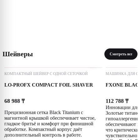
Шейверы
Смотреть все
КОМПАКТНЫЙ ШЕЙВЕР С ОДНОЙ СЕТОЧКОЙ
МАШИНКА ДЛЯ С
LO-PROFX COMPACT FOIL SHAVER
FXONE BLAC
68 988
112 788
₸
₸
Инновации для 
Прецизионная сетка Black Titanium с
Золотые титано
магнитной крышкой обеспечивает чистое,
гипоаллергенны
гладкое бритьё и комфорт при финишной
обеспечивают гл
обработке. Компактный корпус даёт
что критически
дополнительный контроль в работе.
чувствительной