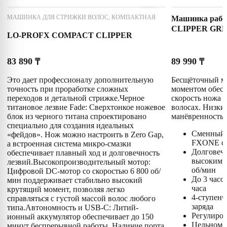
МАШИНКА ДЛЯ СТРИЖКИ ВОЛОС, КОМПАКТНАЯ
Машинка раб
CLIPPER GREY
LO-PROFX COMPACT CLIPPER
батареей FXBB
83 890
89 990
₸
₸
Это дает профессионалу дополнительную
Бесщёточный м
точность при проработке сложных
моментом обесп
переходов и детальной стрижке.Черное
скорость ножа 
титановое лезвие Fade: Сверхтонкое ножевое
волосах. Низки
блок из черного титана спроектировано
манёвренность 
специально для создания идеальных
Сменный 
«фейдов». Нож можно настроить в Zero Gap,
FXONE с 
а встроенная система микро-смазки
Долговеч
обеспечивает плавный ход и долговечность
высоким 
лезвий.Высокопроизводительный мотор:
об/мин
Цифровой DC-мотор со скоростью 6 800 об/
До 3 часов
мин поддерживает стабильно высокий
часа
крутящий момент, позволяя легко
4-ступен
справляться с густой массой волос любого
заряда
типа.Автономность и USB-C: Литий-
Регулиров
ионный аккумулятор обеспечивает до 150
Цельномет
минут беспрерывной работы. Наличие порта