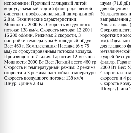
исполнение: Прочный глянцевый литой
шума (71.8 дБ)
корпус, съемный задний фильтр для легкой
для общения с 
очистки и профессиональный шнур длиной
Ультратонкая на
2,8 м. Технические характеристики:
выпрямления дл
Мощность: 2000 Вт. Скорость воздушного
Узкая насадка (
потока: 138 км/ч. Скорость мотора: 12 200 |
Сверхконцентр
16 200 об/мин. Режимы: 2 скорости, 3
коротких волос
настройки температуры + холодный обдув.
мм): Идеально 
Вес: 460 г. Комплектация: Насадка (6 x 75
для гладкого ф
мм) со сфокусированным потоком воздуха.
металлической 
Производство: Италия. Гарантия 12 месяцев
кудрей без пуш
Мощность: 2000 Вт Вес: Легкий всего 460 гр
фильтр. Гарант
Скорость и температурный режим: 2 режима
2000 Вт Вес: Ул
скорости и 3 режима настройки температуры
Скорость и тем
Скорость воздушного потока: 138 км/ч
скорости и 4 р
Шнур: Длина 2.8 м
Скорость возду
Шнур: Длина 2.