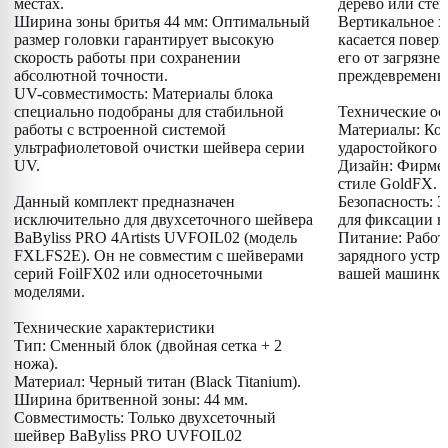
местах.
дерево или стек
Ширина зоны бритья 44 мм: Оптимальный
Вертикальное х
размер головки гарантирует высокую
касается поверх
скорость работы при сохранении
его от загрязне
абсолютной точности.
преждевременно
UV-совместимость: Материалы блока
специально подобраны для стабильной
Технические ос
работы с встроенной системой
Материалы: Ком
ультрафиолетовой очистки шейвера серии
ударостойкого 
UV.
Дизайн: Фирмен
стиле GoldFX.
Данный комплект предназначен
Безопасность: 
исключительно для двухсеточного шейвера
для фиксации н
BaByliss PRO 4Artists UVFOIL02 (модель
Питание: Работ
FXLFS2E). Он не совместим с шейверами
зарядного устро
серий FoilFX02 или односеточными
вашей машинки
моделями.
Технические характеристики
Тип: Сменный блок (двойная сетка + 2
ножа).
Материал: Черный титан (Black Titanium).
Ширина бритвенной зоны: 44 мм.
Совместимость: Только двухсеточный
шейвер BaByliss PRO UVFOIL02