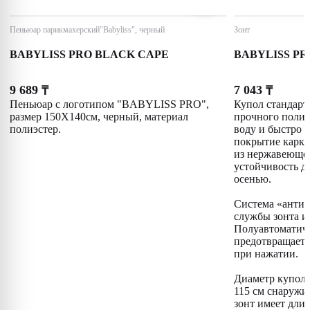
Пеньюар парикмахерский"Babyliss", черный
Зонт
BABYLISS PRO BLACK CAPE
BABYLISS P
9 689
7 043
₸
₸
Пеньюар с логотипом "BABYLISS PRO",
Купол стандарт
размер 150Х140см, черный, материал
прочного полиэ
полиэстер.
воду и быстро 
покрытие карка
из нержавеющей
устойчивость д
осенью.
Система «антив
службы зонта и
Полуавтоматич
предотвращает 
при нажатии.
Диаметр купола
115 см снаружи
зонт имеет длин