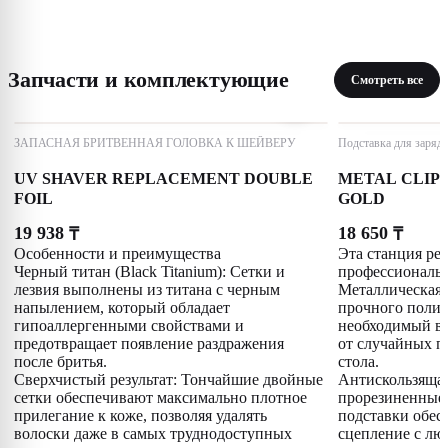
Запчасти и комплектующие
Смотреть все
ЗАПАСНАЯ БРИТВЕННАЯ ГОЛОВКА К ШЕЙВЕРУ
Подставка для заряд
UV SHAVER REPLACEMENT DOUBLE
METAL CLIP
FOIL
GOLD
19 938
18 650
₸
₸
Особенности и преимущества
Эта станция реш
Черный титан (Black Titanium): Сетки и
профессиональн
лезвия выполнены из титана с черным
Металлическая 
напылением, который обладает
прочного полим
гипоаллергенными свойствами и
необходимый в
предотвращает появление раздражения
от случайных п
после бритья.
стола.
Сверхчистый результат: Тончайшие двойные
Антискользящая
сетки обеспечивают максимально плотное
прорезиненные 
прилегание к коже, позволяя удалять
подставки обес
волоски даже в самых труднодоступных
сцепление с лю