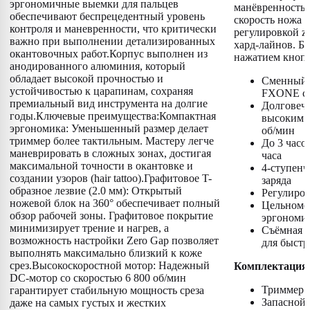
эргономичные выемки для пальцев
манёвренность,
обеспечивают беспрецедентный уровень
скорость ножа н
контроля и маневренности, что критически
регулировкой z
важно при выполнении детализированных
хард-лайнов. Б
окантовочных работ.Корпус выполнен из
нажатием кноп
анодированного алюминия, который
обладает высокой прочностью и
Сменный 
устойчивостью к царапинам, сохраняя
FXONE с 
премиальный вид инструмента на долгие
Долговеч
годы.Ключевые преимущества:Компактная
высоким 
эргономика: Уменьшенный размер делает
об/мин
триммер более тактильным. Мастеру легче
До 3 часов
маневрировать в сложных зонах, достигая
часа
максимальной точности в окантовке и
4-ступен
создании узоров (hair tattoo).Графитовое T-
заряда
образное лезвие (2.0 мм): Открытый
Регулиров
ножевой блок на 360° обеспечивает полный
Цельномет
обзор рабочей зоны. Графитовое покрытие
эргономи
минимизирует трение и нагрев, а
Съёмная 
возможность настройки Zero Gap позволяет
для быстр
выполнять максимально близкий к коже
срез.Высокоскоростной мотор: Надежный
Комплектация
DC-мотор со скоростью 6 800 об/мин
Триммер
гарантирует стабильную мощность среза
Запасной
даже на самых густых и жестких