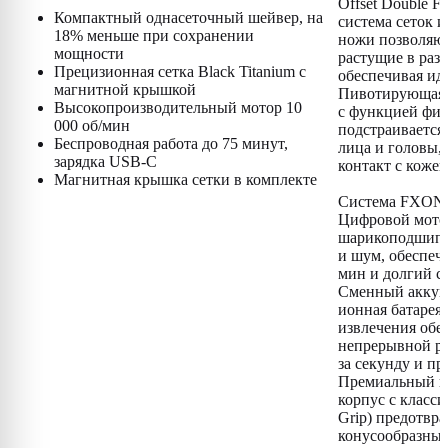
Offset Double F
Компактный однасеточный шейвер, на
система сеток 
18% меньше при сохранении
ножи позволяют
мощности
растущие в раз
Прецизионная сетка Black Titanium с
обеспечивая ид
магнитной крышкой
Пивотирующая 
Высокопроизводительный мотор 10
с функцией фикс
000 об/мин
подстраивается
Беспроводная работа до 75 минут,
лица и головы,
зарядка USB-C
контакт с кожей
Магнитная крышка сетки в комплекте
Система FXONE
Цифровой мото
шарикоподшипн
и шум, обеспечи
мин и долгий с
Сменный аккум
ионная батарея
извлечения обес
непрерывной ра
за секунду и пр
Премиальный к
корпус с класси
Grip) предотвр
конусообразный