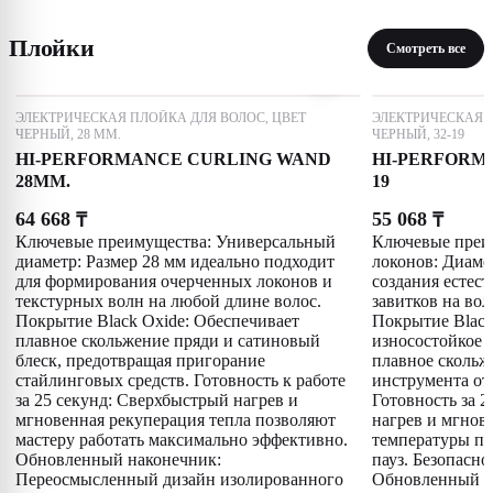
Плойки
Смотреть все
ЭЛЕКТРИЧЕСКАЯ ПЛОЙКА ДЛЯ ВОЛОС, ЦВЕТ
ЭЛЕКТРИЧЕСКАЯ П
ЧЕРНЫЙ, 28 ММ.
ЧЕРНЫЙ, 32-19
HI-PERFORMANCE CURLING WAND
HI-PERFORM
28MM.
19
64 668
55 068
₸
₸
Ключевые преимущества: Универсальный
Ключевые преи
диаметр: Размер 28 мм идеально подходит
локонов: Диаме
для формирования очерченных локонов и
создания естес
текстурных волн на любой длине волос.
завитков на во
Покрытие Black Oxide: Обеспечивает
Покрытие Black
плавное скольжение пряди и сатиновый
износостойкое 
блеск, предотвращая пригорание
плавное скольж
стайлинговых средств. Готовность к работе
инструмента от 
за 25 секунд: Сверхбыстрый нагрев и
Готовность за 
мгновенная рекуперация тепла позволяют
нагрев и мгнов
мастеру работать максимально эффективно.
температуры по
Обновленный наконечник:
пауз. Безопасно
Переосмысленный дизайн изолированного
Обновленный т