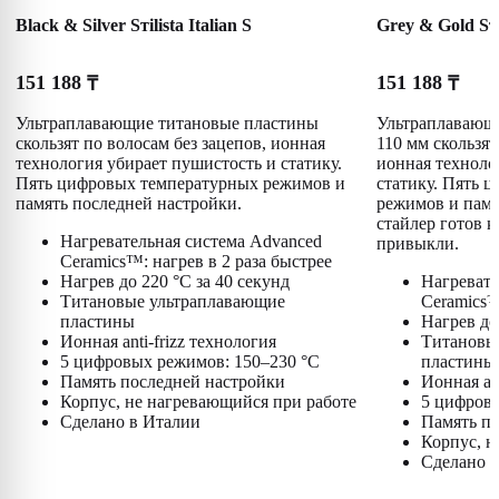
Black & Silver Sтilistа Italian S
Grey & Gold Sтil
151 188
151 188
₸
₸
Ультраплавающие титановые пластины
Ультраплавающи
скользят по волосам без зацепов, ионная
110 мм скользят
технология убирает пушистость и статику.
ионная техноло
Пять цифровых температурных режимов и
статику. Пять 
память последней настройки.
режимов и памя
стайлер готов к
Нагревательная система Advanced
привыкли.
Ceramics™: нагрев в 2 раза быстрее
Нагрев до 220 °C за 40 секунд
Нагревате
Титановые ультраплавающие
Ceramics™
пластины
Нагрев до
Ионная anti-frizz технология
Титановы
5 цифровых режимов: 150–230 °C
пластины 
Память последней настройки
Ионная ant
Корпус, не нагревающийся при работе
5 цифровы
Сделано в Италии
Память по
Корпус, н
Сделано 