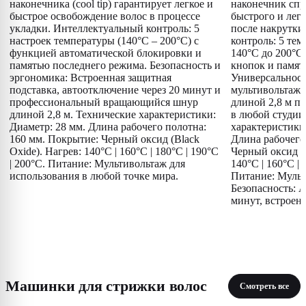
наконечника (cool tip) гарантирует легкое и
наконечник спр
быстрое освобождение волос в процессе
быстрого и лег
укладки. Интеллектуальный контроль: 5
после накрутки
настроек температуры (140°C – 200°C) с
контроль: 5 те
функцией автоматической блокировки и
140°C до 200°C
памятью последнего режима. Безопасность и
кнопок и памят
эргономика: Встроенная защитная
Универсальност
подставка, автоотключение через 20 минут и
мультивольтаж
профессиональный вращающийся шнур
длиной 2,8 м п
длиной 2,8 м. Технические характеристики:
в любой студии
Диаметр: 28 мм. Длина рабочего полотна:
характеристики
160 мм. Покрытие: Черный оксид (Black
Длина рабочего
Oxide). Нагрев: 140°C | 160°C | 180°C | 190°C
Черный оксид (B
| 200°C. Питание: Мультивольтаж для
140°C | 160°C | 
использования в любой точке мира.
Питание: Мульт
Безопасность: 
минут, встроенн
Машинки для стрижки волос
Смотреть все