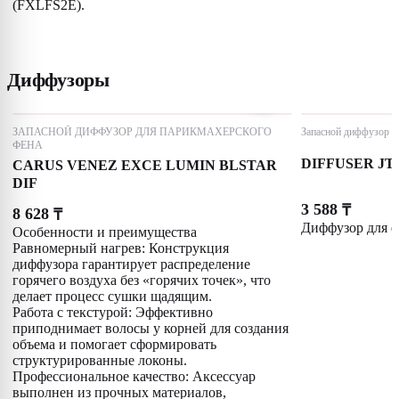
(FXLFS2E).
Диффузоры
ЗАПАСНОЙ ДИФФУЗОР ДЛЯ ПАРИКМАХЕРСКОГО
Запасной диффузор д
ФЕНА
DIFFUSER JT7
CARUS VENEZ EXCE LUMIN BLSTAR
DIF
3 588
₸
8 628
₸
Диффузор для 
Особенности и преимущества
Равномерный нагрев: Конструкция
диффузора гарантирует распределение
горячего воздуха без «горячих точек», что
делает процесс сушки щадящим.
Работа с текстурой: Эффективно
приподнимает волосы у корней для создания
объема и помогает сформировать
структурированные локоны.
Профессиональное качество: Аксессуар
выполнен из прочных материалов,