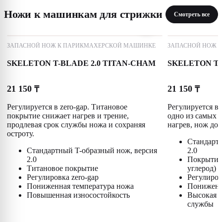
Ножи к машинкам для стрижки
Смотреть все
ЗАПАСНОЙ НОЖ К ПАРИКМАХЕРСКОЙ МАШИНКЕ
ЗАПАСНОЙ НОЖ 
SKELETON T-BLADE 2.0 TITAN-CHAM
SKELETON T-
21 150
21 150
₸
₸
Регулируется в zero-gap. Титановое
Регулируется в
покрытие снижает нагрев и трение,
одно из самых 
продлевая срок службы ножа и сохраняя
нагрев, нож дол
остроту.
Стандартн
Стандартный T-образный нож, версия
2.0
2.0
Покрытие
Титановое покрытие
углерод)
Регулировка zero-gap
Регулиров
Пониженная температура ножа
Пониженн
Повышенная износостойкость
Высокая п
службы