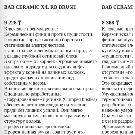
BAB CERAMIC X/L RD BRUSH
BAB CERAMI
9 228
8 388
₸
₸
Ключевые преимущества:
Ключевые преи
Керамический финиш против пушистости:
Керамическая 
Покрытие корпуса активно борется со
финиш корпуса 
статическим электричеством,
статическое эле
«запечатывает» чешуйки волоса и придает
кутикулу волос
укладке глубокий сатиновый блеск.
«пушистости». 
Экстра-объем от корней: Огромный диаметр
гладкость и мяг
идеально подходит для создания лифт-
Равномерный на
эффекта у корней на длинных волосах,
отсутствие «гор
предотвращая их провисание под
тепло от фена 
собственным весом.
Это сокращает 
Волнистая щетина для идеального контроля:
волосы от перег
Специально разработанные
Улучшенный зах
«гофрированные» щетинки (Crimped bristles)
термостойкая ще
обеспечивают превосходное натяжение
разработана спе
пряди без лишних усилий. Они мягко
надежно удержи
массируют кожу головы и не травмируют
Она мягко сколь
структуру волоса.
их и не раздраж
Профессиональная эргономика:
Эргономичный 
Прорезиненная ручка гарантирует, что
прорезиненная 