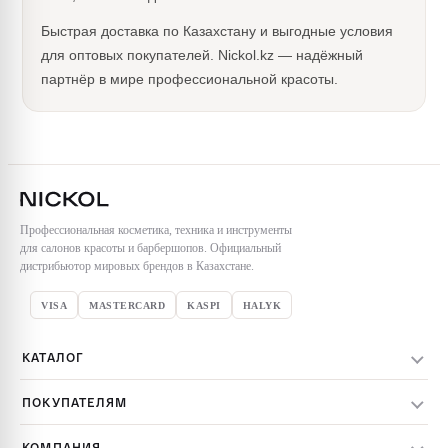
Быстрая доставка по Казахстану и выгодные условия
для оптовых покупателей. Nickol.kz — надёжный
партнёр в мире профессиональной красоты.
Профессиональная косметика, техника и инструменты
для салонов красоты и барбершопов. Официальный
дистрибьютор мировых брендов в Казахстане.
VISA
MASTERCARD
KASPI
HALYK
КАТАЛОГ
Весь каталог
ПОКУПАТЕЛЯМ
Бренды
Доставка заказов
Уход за волосами
КОМПАНИЯ