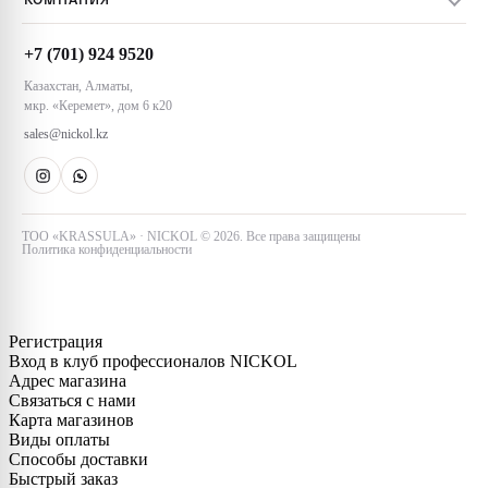
Оплата заказов
Техника и инструменты
О компании
Обмен и возврат
Акции
+7 (701) 924 9520
Контакты
Пользовательское соглашение
Казахстан, Алматы,
Магазины NICKOL
мкр. «Керемет», дом 6 к20
Алматы
sales@nickol.kz
Астана
Тараз
ТОО «KRASSULA» · NICKOL © 2026. Все права защищены
Политика конфиденциальности
Регистрация
Вход в клуб профессионалов NICKOL
Адрес магазина
Связаться с нами
Карта магазинов
Виды оплаты
Способы доставки
Быстрый заказ