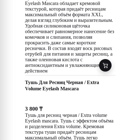
Eyelash Mascara обладает кремовой
текстурой, которая придаёт ресницам
максимальный объём формата XXL,
делая взгляд глубоким и выразительным.
Удобная силиконовая щёточка
обеспечивает равномерное нанесение без
комочков и слипания, позволяя
прокрасить даже самые короткие
реснички. В состав входят воск рисовых
отрубей для питания и защиты ресниц, а
также олеиновая кислота с
антиоксидантным и увлажняющим
действием
Тушь Для Ресниц Черная / Extra
Volume Eyelash Mascara
3 800
₸
Тушь для ресниц черная / Extra volume
Eyelash mascara. Тушь с эффектом объёма
и разделения Extra volume. Кремовая
текстура туши придаёт ресницам
максимальный объём. Тушь легко