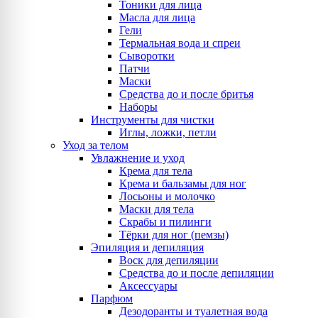
Тоники для лица
Масла для лица
Гели
Термальная вода и спреи
Сыворотки
Патчи
Маски
Средства до и после бритья
Наборы
Инструменты для чистки
Иглы, ложки, петли
Уход за телом
Увлажнение и уход
Крема для тела
Крема и бальзамы для ног
Лосьоны и молочко
Маски для тела
Скрабы и пилинги
Тёрки для ног (пемзы)
Эпиляция и депиляция
Воск для депиляции
Средства до и после депиляции
Аксессуары
Парфюм
Дезодоранты и туалетная вода