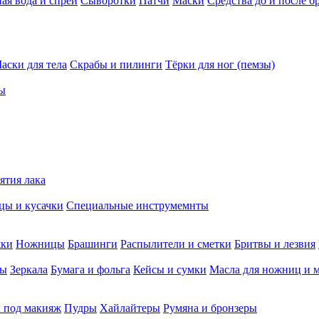
ая вода и спреи
Сыворотки
Патчи
Маски
Средства до и после б
аски для тела
Скрабы и пилинги
Тёрки для ног (пемзы)
ы
ятия лака
ы и кусачки
Специальные инструмемнты
жки
Ножницы
Брашинги
Распылители и сметки
Бритвы и лезвия
мы
Зеркала
Бумага и фольга
Кейсы и сумки
Масла для ножниц и 
 под макияж
Пудры
Хайлайтеры
Румяна и бронзеры