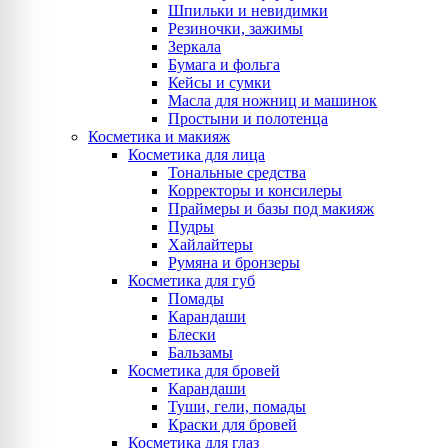
Шпильки и невидимки
Резиночки, зажимы
Зеркала
Бумага и фольга
Кейсы и сумки
Масла для ножниц и машинок
Простыни и полотенца
Косметика и макияж
Косметика для лица
Тональные средства
Корректоры и консилеры
Праймеры и базы под макияж
Пудры
Хайлайтеры
Румяна и бронзеры
Косметика для губ
Помады
Карандаши
Блески
Бальзамы
Косметика для бровей
Карандаши
Туши, гели, помады
Краски для бровей
Косметика для глаз