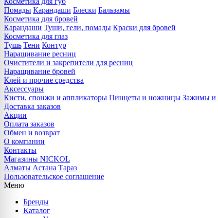
Косметика для губ
Помады
Карандаши
Блески
Бальзамы
Косметика для бровей
Карандаши
Туши, гели, помады
Краски для бровей
Косметика для глаз
Тушь
Тени
Контур
Наращивание ресниц
Очистители и закрепители для ресниц
Наращивание бровей
Клей и прочие средства
Аксессуары
Кисти, спонжи и аппликаторы
Пинцеты и ножницы
Зажимы и 
Доставка заказов
Акции
Оплата заказов
Обмен и возврат
О компании
Контакты
Магазины NICKOL
Алматы
Астана
Тараз
Пользовательское соглашение
Меню
Бренды
Каталог