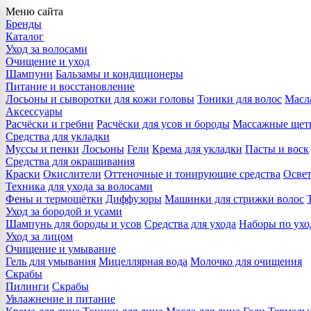
Меню сайта
Бренды
Каталог
Уход за волосами
Очищение и уход
Шампуни
Бальзамы и кондиционеры
Питание и восстановление
Лосьоны и сыворотки для кожи головы
Тоники для волос
Масла
Аксессуары
Расчёски и гребни
Расчёски для усов и бороды
Массажные щет
Средства для укладки
Муссы и пенки
Лосьоны
Гели
Крема для укладки
Пасты и воск
Средства для окрашивания
Краски
Окислители
Оттеночные и тонирующие средства
Осве
Техника для ухода за волосами
Фены и термощётки
Диффузоры
Машинки для стрижки волос
Уход за бородой и усами
Шампунь для бороды и усов
Средства для ухода
Наборы по ухо
Уход за лицом
Очищение и умывание
Гель для умывания
Мицеллярная вода
Молочко для очищения
Скрабы
Пилинги
Скрабы
Увлажнение и питание