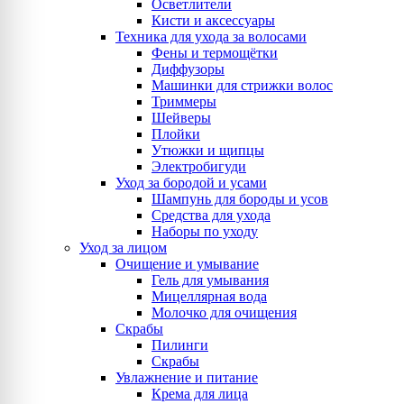
Осветлители
Кисти и аксессуары
Техника для ухода за волосами
Фены и термощётки
Диффузоры
Машинки для стрижки волос
Триммеры
Шейверы
Плойки
Утюжки и щипцы
Электробигуди
Уход за бородой и усами
Шампунь для бороды и усов
Средства для ухода
Наборы по уходу
Уход за лицом
Очищение и умывание
Гель для умывания
Мицеллярная вода
Молочко для очищения
Скрабы
Пилинги
Скрабы
Увлажнение и питание
Крема для лица