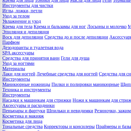
Крема для лица
Тоники для лица
Масла для лица
Гели
Термальн
Инструменты для чистки
Иглы, ложки, петли
Уход за телом
Увлажнение и уход
Крема для тела
Крема и бальзамы для ног
Лосьоны и молочко
М
Эпиляция и депиляция
Воск для депиляции
Средства до и после депиляции
Аксессуар
Парфюм
Дезодоранты и туалетная вода
SPA аксессуары
Средства для принятия ванн
Гели для душа
Уход за ногтями
Материалы
Лаки для ногтей
Лечебные средства для ногтей
Средства для сн
Инструменты
Маникюрные ножницы
Пилки и полировки маникюрные
Щипц
Техника и инструменты
Инструменты
Насадки к машинкам для стрижки
Ножи к машинкам для стри
Аксессуары и расходники
Пеньюары и фартуки
Шпильки и невидимки
Резиночки, зажи
Косметика и макияж
Косметика для лица
Тональные средства
Корректоры и консилеры
Праймеры и базы