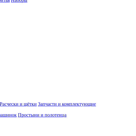
ритья
Наборы
Расчески и щётки
Запчасти и комплектующие
машинок
Простыни и полотенца