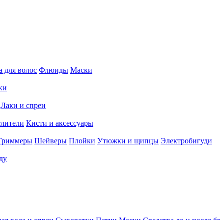
 для волос
Флюиды
Маски
ки
Лаки и спреи
тлители
Кисти и аксессуары
Триммеры
Шейверы
Плойки
Утюжки и щипцы
Электробигуди
ду