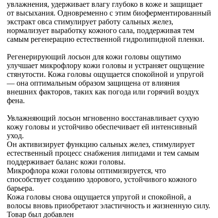
увлажнения, удерживает влагу глубоко в коже и защищает
от высыхания. Одновременно с этим биоферментированный
экстракт овса стимулирует работу сальных желез,
нормализует выработку кожного сала, поддерживая тем
самым регенерацию естественной гидролипидной пленки.
Регенерирующий лосьон для кожи головы ощутимо
улучшает микрофлору кожи головы и устраняет ощущение
стянутости. Кожа головы ощущается спокойной и упругой
— она оптимальным образом защищена от влияния
внешних факторов, таких как погода или горячий воздух
фена.
Увлажняющий лосьон мгновенно восстанавливает сухую
кожу головы и устойчиво обеспечивает ей интенсивный
уход.
Он активизирует функцию сальных желез, стимулирует
естественный процесс снабжения липидами и тем самым
поддерживает баланс кожи головы.
Микрофлора кожи головы оптимизируется, что
способствует созданию здорового, устойчивого кожного
барьера.
Кожа головы снова ощущается упругой и спокойной, а
волосы вновь приобретают эластичность и жизненную силу.
Товар был добавлен