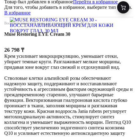
Товар был добавлен
в избранное
Перейти в избранное
Для того, чтобы добавить в избранное, выберите тип товара.
В избранное
Восстанавливающий крем для кожи вокруг глаз, 30 мл
Muse Restoring EYE Cream 30
26 798
₸
Крем усиливает микроциркуляцию, уменьшает отеки,
убирает темные круги. Разглаживает мелкие морщины,
придавая зоне вокруг глаз свежий и отдохнувший вид.
Стволовые клетки альпийской розы обеспечивают
надежную защиту, поддерживают и восстанавливают
устойчивость к агрессивным факторам окружающей среды и
преждевременному старению, улучшают барьерные
функции. Векторизованная гиалуроновая кислота глубоко
проникает в ткани, заполняя морщины и разглаживая
текстуру кожи. Красная водоросль Jania rubens регулирует
митохондриальную активность, стимулирует синтез
коллагена и уменьшает выраженность морщин. Пептид Q10
способствует увеличению эндогенного синтеза коэнзима
Q10 и усиливает естественную антиоксидантную защиту