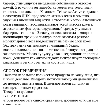
барьер, стимулируют выделение собственных экзосом
кожей. Это усиливает выработку коллагена, эластина и
гликозаминогликанов. Комплекс Telosense Active сохраняет
целостную ДНК, продлевает жизнь клеток и заметно
улучшает внешний вид кожи. Стволовые клетки альпийской
розы защищают, восстанавливают устойчивость кожи к
агрессивным факторам окружающей среды, улучшают
барьерные свойства. 3-гиалуроновая кислота – мощная
комбинация фракций гиалуроновой кислоты разного
молекулярного веса воздействует на разные слои кожи.
Экстракт льна оптимизирует липидный баланс,
восстанавливает, повышает жизненный тонус, возвращает
эластичность. Масло купуасу увлажняет, защищает клетки
кожи, действует как антиоксидант, нейтрализует свободные
радикалы и регулирует активность липидов.
СПОСОБ ПРИМЕНЕНИЯ
Нанести небольшое количество продукта на кожу лица, шеи
и зоны декольте. Внедрить похлопывающими движениями
до полного впитывания. В дневное время дополнить
солнцезащитным средством.
Товар был добавлен
В СРАВНЕНИЕ
чтобы посмотреть список сравнение, добавьте хотя бы ещё
один товар.