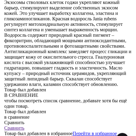
Экзосомы стволовых клеток годжи укрепляют кожный
барьер, стимулируют выделение собственных экзосом
кожей. Это улучшает выработку коллагена, эластина и
гликозаминогликанов. Красная водоросль Jania rubens
регулирует митохондриальную активность, стимулирует
синтез коллагена и уменьшает выраженность морщин.
Водоросль содержит природный красный пигмент –
фикоэритрин, обладающий мощными антиоксидантными,
противовоспалительными и фотозащитными свойствами.
Антигликационный комплекс замедляет процесс гликации и
защищает кожу от окислительного стресса. Гиалуроновая
кислота с высокой увлажняющей способностью улучшает
гидратацию, повышает гладкость и эластичность. Масло
купуасу – природный источник церамидов, укрепляющий
защитный липидный барьер. Сквалан способствует
удержанию влаги, каламин способствует обновлению.
Товар был добавлен
В СРАВНЕНИЕ
чтобы посмотреть список сравнение, добавьте хотя бы ещё
один товар.
Товар был добавлен
в сравнение
Сравнить
Сравнить
Товар был добавлен
в избранное
Перейти в избранное