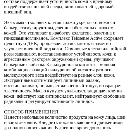
составе поддерживает устойчивость кожи к вредному
воздействию внешней среды, возвращает ей здоровый
внешний вид.
Экзосомы стволовых клеток годжи укрепляют кожный
барьер, стимулируют выделение собственных экзосом
кожей. Это усиливает выработку коллагена, эластина и
гликозаминогликанов. Комплекс Telosense Active сохраняет
целостную ДНК, продлевает жизнь клеток и заметно
улучшает внешний вид кожи. Стволовые клетки альпийской
розы защищают, восстанавливают устойчивость кожи к
агрессивным факторам окружающей среды, улучшают
барьерные свойства. 3-гиалуроновая кислота – мощная
комбинация фракций гиалуроновой кислоты разного
молекулярного веса воздействует на разные слои кожи.
Экстракт льна оптимизирует липидный баланс,
восстанавливает, повышает жизненный тонус, возвращает
эластичность. Масло купуасу увлажняет, защищает клетки
кожи, действует как антиоксидант, нейтрализует свободные
радикалы и регулирует активность липидов.
СПОСОБ ПРИМЕНЕНИЯ
Нанести небольшое количество продукта на кожу лица, шеи
и зоны декольте. Внедрить похлопывающими движениями
до полного впитывания. В дневное время дополнить