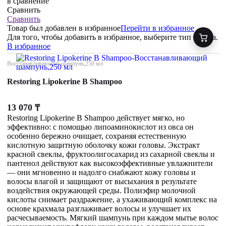
в сравнение
Сравнить
Сравнить
Товар был добавлен
в избранное
Перейти в избранное
Для того, чтобы добавить в избранное, выберите тип товара.
В избранное
Восстанавливающий шампунь,250 мл
Restoring Lipokerine B Shampoo
13 070
₸
Restoring Lipokerine B Shampoo действует мягко, но
эффективно: с помощью липоаминокислот из овса он
особенно бережно очищает, сохраняя естественную
кислотную защитную оболочку кожи головы. Экстракт
красной свеклы, фруктоолигосахарид из сахарной свеклы и
пантенол действуют как высокоэффективные увлажнители
— они мгновенно и надолго снабжают кожу головы и
волосы влагой и защищают от высыхания в результате
воздействия окружающей среды. Полиэфир молочной
кислоты снимает раздражение, а ухаживающий комплекс на
основе крахмала разглаживает волосы и улучшает их
расчесываемость. Мягкий шампунь при каждом мытье волос