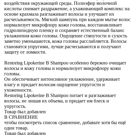
воздействия окружающей среды. Полиэфир молочной
кислоты снимает раздражение, а ухаживающий комплекс на
основе крахмала разглаживает волосы и улучшает их
расчесываемость. Мягкий шампунь при каждом мытье волос
нормализует микрофлору кожи головы, восстанавливает
гидролипидную пленку и сохраняет естественный баланс
увлажнения кожи головы. Ощущение стянутости и сухость
заметно уменьшаются, кожа головы расслабляется. Волосы
становятся упругими, лучше расчесываются и получают
защиту от ломкости.
Restoring Lipokerine B Shampoo особенно бережно очищает
волосы и кожу головы и нормализует микрофлору кожи
головы.
Он обеспечивает интенсивное увлажнение, удерживает
влагу и придает волосам ощущение упругости и
ухоженности.
Restoring Lipokerine B Shampoo питает и разглаживает
волосы, не лишая их объема, и придает им блеск и
упругость.
Товар был добавлен
В СРАВНЕНИЕ
чтобы посмотреть список сравнение, добавьте хотя бы ещё
один товар.
Товар был добавлен