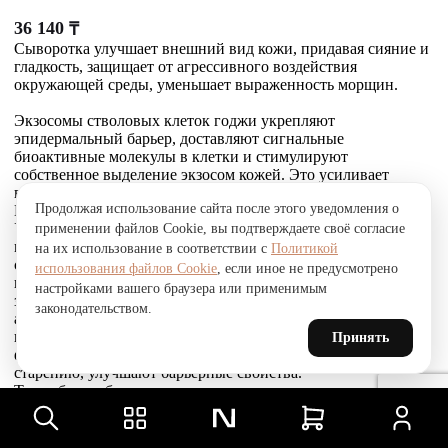
36 140
₸
Сыворотка улучшает внешний вид кожи, придавая сияние и
гладкость, защищает от агрессивного воздействия
окружающей среды, уменьшает выраженность морщин.
Экзосомы стволовых клеток годжи укрепляют
эпидермальный барьер, доставляют сигнальные
биоактивные молекулы в клетки и стимулируют
собственное выделение экзосом кожей. Это усиливает
выработку коллагена, эластина и гликозаминогликанов.
Продолжая использование сайта после этого уведомления о
Комплекс Telosense Active продлевает жизнь клеток.
Укрепляющий пептид восстанавливает и усиливает связи
применении файлов Cookie, вы подтверждаете своё согласие
между фибробластами и внеклеточным матриксом,
на их использование в соответствии с
Политикой
стимулирует выработку коллагена I и VI типов, обеспечивая
использования файлов Cookie
, если иное не предусмотрено
прочное соединение эпидермиса и дермы, что приводит к
настройками вашего браузера или применимым
заметному сокращению морщин. Стволовые клетки
законодательством.
альпийской розы защищают, поддерживают и
восстанавливают устойчивость кожи к агрессивным
Принять
факторам окружающей среды и преждевременному
старению, улучшают барьерные свойства.
Товар был добавлен
В СРАВНЕНИЕ
чтобы посмотреть список сравнение, добавьте хотя бы ещё
один товар.