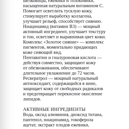
шелковицы, ежевики и толокнянки,
насыщенная натуральным витамином С.
Помогает осветлить тусклую кожу,
стимулирует выработку коллагена,
улучшает рельеф, способствует сиянию.
Ниацинамид (витамин B3) — мощный
активный ингредиент, улучшает текстуру
и тон, осветляет и выравнивая цвет кожи.
Комплекс «Золотое сияние» — комплекс
пигментов, моментально придающих
коже сияющий вид.
Пентавитин и гиалуроновая кислота —
действуя совместно, защищают кожу
от обезвоживания, обеспечивают
длительное увлажнение до 72 часов.
Ресвератрол — мощный натуральный
антиоксидант, содержащийся в вине,
защищает кожу от свободных радикалов
и предотвращает перекисное окисление
липидов.
АКТИВНЫЕ ИНГРЕДИЕНТЫ
Вода, оксид алюминия, диоксид титана,
пантенол, ниацинамид, токоферола
ацетат, экстракт плодов ежевики,