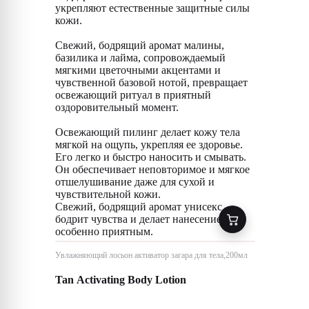
укрепляют естественные защитные силы
кожи.
Свежий, бодрящий аромат малины,
базилика и лайма, сопровождаемый
мягкими цветочными акцентами и
чувственной базовой нотой, превращает
освежающий ритуал в приятный
оздоровительный момент.
Освежающий пилинг делает кожу тела
мягкой на ощупь, укрепляя ее здоровье.
Его легко и быстро наносить и смывать.
Он обеспечивает неповторимое и мягкое
отшелушивание даже для сухой и
чувствительной кожи.
Свежий, бодрящий аромат унисекс
бодрит чувства и делает нанесение
особенно приятным.
Увлажняющий лосьон активатор загара для тела,200мл
Tan Activating Body Lotion