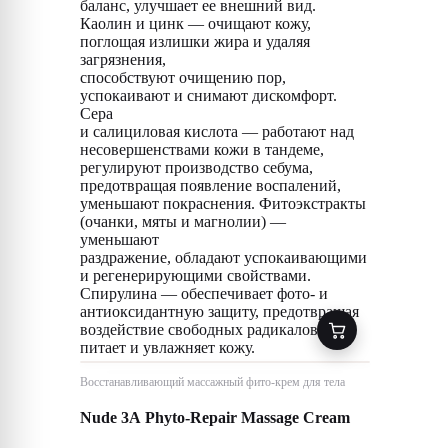
баланс, улучшает ее внешний вид.
Каолин и цинк — очищают кожу,
поглощая излишки жира и удаляя
загрязнения,
способствуют очищению пор,
успокаивают и снимают дискомфорт.
Сера
и салициловая кислота — работают над
несовершенствами кожи в тандеме,
регулируют производство себума,
предотвращая появление воспалений,
уменьшают покраснения. Фитоэкстракты
(очанки, мяты и магнолии) —
уменьшают
раздражение, обладают успокаивающими
и регенерирующими свойствами.
Спирулина — обеспечивает фото- и
антиоксидантную защиту, предотвращая
воздействие свободных радикалов,
питает и увлажняет кожу.
Восстанавливающий массажный фито-крем для тела
Nude 3A Phyto-Repair Massage Cream