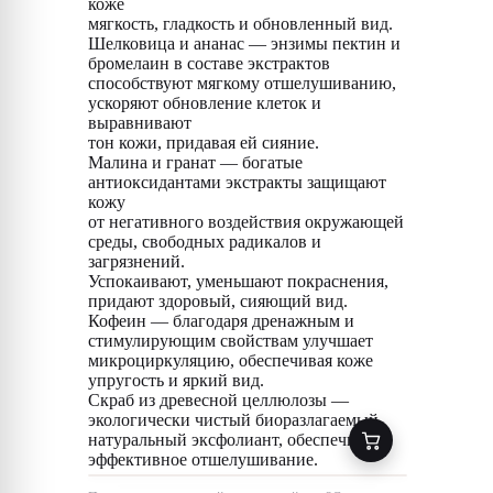
коже
мягкость, гладкость и обновленный вид.
Шелковица и ананас — энзимы пектин и
бромелаин в составе экстрактов
способствуют мягкому отшелушиванию,
ускоряют обновление клеток и
выравнивают
тон кожи, придавая ей сияние.
Малина и гранат — богатые
антиоксидантами экстракты защищают
кожу
от негативного воздействия окружающей
среды, свободных радикалов и
загрязнений.
Успокаивают, уменьшают покраснения,
придают здоровый, сияющий вид.
Кофеин — благодаря дренажным и
стимулирующим свойствам улучшает
микроциркуляцию, обеспечивая коже
упругость и яркий вид.
Скраб из древесной целлюлозы —
экологически чистый биоразлагаемый
натуральный эксфолиант, обеспечивает
эффективное отшелушивание.