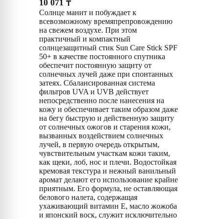
10 071
₸
Солнце манит и побуждает к
всевозможному времяпрепровождению
на свежем воздухе. При этом
практичный и компактный
солнцезащитный стик Sun Care Stick SPF
50+ в качестве постоянного спутника
обеспечит постоянную защиту от
солнечных лучей даже при спонтанных
затеях. Сбалансированная система
фильтров UVA и UVB действует
непосредственно после нанесения на
кожу и обеспечивает таким образом даже
на бегу быструю и действенную защиту
от солнечных ожогов и старения кожи,
вызванных воздействием солнечных
лучей, в первую очередь открытым,
чувствительным участкам кожи таким,
как щеки, лоб, нос и плечи. Водостойкая
кремовая текстура и нежный ванильный
аромат делают его использование крайне
приятным. Его формула, не оставляющая
белового налета, содержащая
ухаживающий витамин E, масло жожоба
и японский воск, служит исключительно