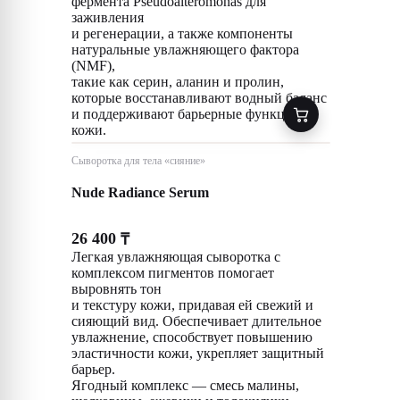
фермента Pseudoalteromonas для
заживления
и регенерации, а также компоненты
натуральные увлажняющего фактора
(NMF),
такие как серин, аланин и пролин,
которые восстанавливают водный баланс
и поддерживают барьерные функции
кожи.
Сыворотка для тела «сияние»
Nude Radiance Serum
26 400
₸
Легкая увлажняющая сыворотка с
комплексом пигментов помогает
выровнять тон
и текстуру кожи, придавая ей свежий и
сияющий вид. Обеспечивает длительное
увлажнение, способствует повышению
эластичности кожи, укрепляет защитный
барьер.
Ягодный комплекс — смесь малины,