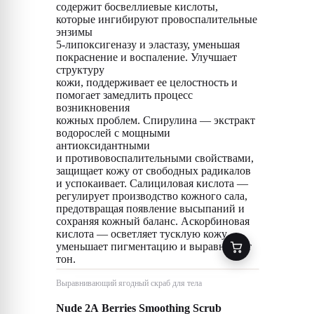
содержит босвеллиевые кислоты,
которые ингибируют провоспалительные
энзимы
5-липоксигеназу и эластазу, уменьшая
покраснение и воспаление. Улучшает
структуру
кожи, поддерживает ее целостность и
помогает замедлить процесс
возникновения
кожных проблем. Спирулина — экстракт
водорослей с мощными
антиоксидантными
и противовоспалительными свойствами,
защищает кожу от свободных радикалов
и успокаивает. Салициловая кислота —
регулирует производство кожного сала,
предотвращая появление высыпаний и
сохраняя кожный баланс. Аскорбиновая
кислота — осветляет тусклую кожу,
уменьшает пигментацию и выравнивает
тон.
Выравнивающий ягодный скраб для тела
Nude 2A Berries Smoothing Scrub