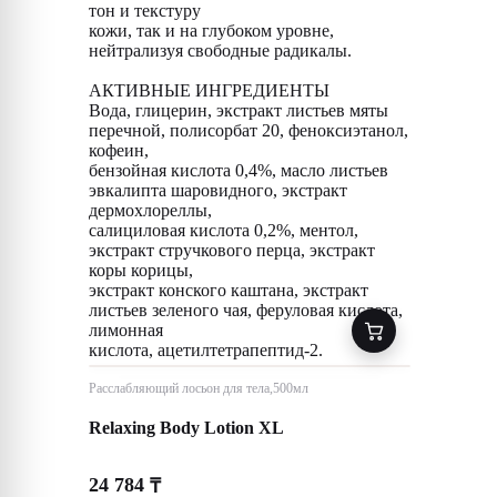
тон и текстуру
кожи, так и на глубоком уровне,
нейтрализуя свободные радикалы.
АКТИВНЫЕ ИНГРЕДИЕНТЫ
Вода, глицерин, экстракт листьев мяты
перечной, полисорбат 20, феноксиэтанол,
кофеин,
бензойная кислота 0,4%, масло листьев
эвкалипта шаровидного, экстракт
дермохлореллы,
салициловая кислота 0,2%, ментол,
экстракт стручкового перца, экстракт
коры корицы,
экстракт конского каштана, экстракт
листьев зеленого чая, феруловая кислота,
лимонная
кислота, ацетилтетрапептид-2.
Расслабляющий лосьон для тела,500мл
Relaxing Body Lotion XL
24 784
₸