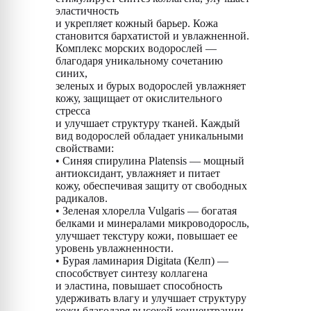
эластичность
и укрепляет кожный барьер. Кожа
становится бархатистой и увлажненной.
Комплекс морских водорослей —
благодаря уникальному сочетанию
синих,
зеленых и бурых водорослей увлажняет
кожу, защищает от окислительного
стресса
и улучшает структуру тканей. Каждый
вид водорослей обладает уникальными
свойствами:
• Синяя спирулина Platensis — мощный
антиоксидант, увлажняет и питает
кожу, обеспечивая защиту от свободных
радикалов.
• Зеленая хлорелла Vulgaris — богатая
белками и минералами микроводоросль,
улучшает текстуру кожи, повышает ее
уровень увлажненности.
• Бурая ламинария Digitata (Келп) —
способствует синтезу коллагена
и эластина, повышает способность
удерживать влагу и улучшает структуру
кожи благодаря высокой концентрации