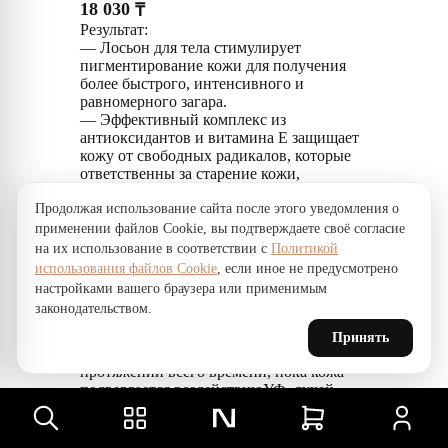
18 030
₸
Результат:
— Лосьон для тела стимулирует
пигментирование кожи для получения
более быстрого, интенсивного и
равномерного загара.
— Эффективный комплекс из
антиоксидантов и витамина Е защищает
кожу от свободных радикалов, которые
ответственны за старение кожи,
вызванное солнечным светом.
Продолжая использование сайта после этого уведомления о
— Стабилизаторы увлажненности
выравнивают баланс влажности кожи и
применении файлов Cookie, вы подтверждаете своё согласие
поддерживают её здоровье и мягкость.
на их использование в соответствии с
Политикой
Применение: Наносите Hydrating Tan
использования файлов Cookie
, если иное не предусмотрено
Activating Body Lotion на очищенную
настройками вашего браузера или применимым
кожу один раз в день. Начните регулярно
законодательством.
использовать лосьон за несколько дней до
запланированной инсоляции и
Принять
продолжайте его использование на
протяжении всего времени, пока кожа
подвергается воздействиюУФ–лучей.
Чтобы избежать повреждений кожи,
вызванных УФ–излучением, мы
рекомендуем использовать наши