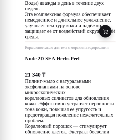
Воды) дважды в день в течение двух
недель.
Эта комплексная формула обеспечивает
немедленное и длительное увлажнение,
улучшает текстуру кожи и надёжно
защищает её от воздействий окружающей
среды.
Коралловое мыло для тела с морскими водорослями
Nude 2D SEA Herbs Peel
21 340
₸
Пилинг-мыло с натуральными
эксфолиантами на основе
микроскопических
коралловых силикатов для обновления
кожи. Эффективно устраняет неровности
тона кожи, повышая ее упругость и
предотвращая появление нежелательных
проблем.
Коралловый порошок — стимулирует
обновление клеток. Экстракт босвелии
—