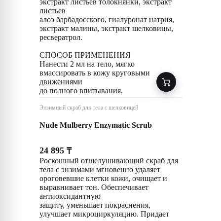
экстракт листьев толокнянки, экстракт
листьев
алоэ барбадосского, гиалуронат натрия,
экстракт малины, экстракт шелковицы,
ресвератрол.
СПОСОБ ПРИМЕНЕНИЯ
Нанести 2 мл на тело, мягко
вмассировать в кожу круговыми
движениями
до полного впитывания.
Энзимный скраб для тела с шелковицей
Nude Mulberry Enzymatic Scrub
24 895
₸
Роскошный отшелушивающий скраб для
тела с энзимами мгновенно удаляет
ороговевшие клетки кожи, очищает и
выравнивает тон. Обеспечивает
антиоксидантную
защиту, уменьшает покраснения,
улучшает микроциркуляцию. Придает