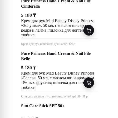
Pure Princess Hand Cream & Nail File
Cinderella
5 180
₸
Крем для рук Mad Beauty Disney Princess
«Золушка», 50 мл, с маслом ши, аромат
кедра и лайма; пилочка для ногтей на
тюбике.
Крем для рук и пилочка для ногтей belle
Pure Princess Hand Cream & Nail File
Belle
5 180
₸
Крем для рук Mad Beauty Disney Princess
«Белль», 50 мл, с маслом ши и ароматом
тёмных фруктов; пилочка для ногтей на
тюбике.
Стик для защиты от солнечных лучей spf 50+, 8гр.
Sun Care Stick SPF 50+