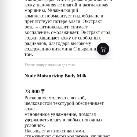
кожу, наполняя ее влагой и разглаживая
морщины. Увлажняющий
комплекс нормализует гидробаланс и
препятствует потере влаги. Экстракт
розы – антиоксидант, снимает
воспаление, омолаживает. Экстракт ягод
годжи защищает кожу от свободных
радикалов, благодаря высокому
содержанию витамина С выравнивает
тон.
Увлажняющее молочко для тела
Nude Moisturizing Body Milk
23 800
₸
Роскошное молочко с легкой,
шелковистой текстурой обеспечивает
коже
мгновенное увлажнение, помогая
удерживать влагу в любых погодных
условиях.
Насыщает антиоксидантами,
стимулирует синтез коллагена, улучшает