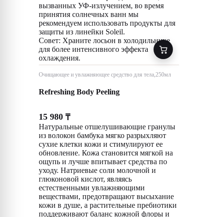
вызванных УФ-излучением, во время
принятия солнечных ванн мы
рекомендуем использовать продукты для
защиты из линейки Soleil.
Совет: Храните лосьон в холодильнике
для более интенсивного эффекта
охлаждения.
Очищающее и увлажняющее средство для тела,250мл
Refreshing Body Peeling
15 980
₸
Натуральные отшелушивающие гранулы
из волокон бамбука мягко разрыхляют
сухие клетки кожи и стимулируют ее
обновление. Кожа становится мягкой на
ощупь и лучше впитывает средства по
уходу. Натриевые соли молочной и
глюконовой кислот, являясь
естественными увлажняющими
веществами, предотвращают высыхание
кожи в душе, а растительные пребиотики
поддерживают баланс кожной флоры и