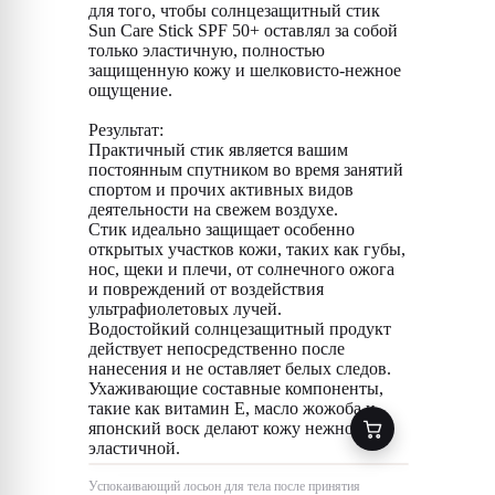
для того, чтобы солнцезащитный стик
Sun Care Stick SPF 50+ оставлял за собой
только эластичную, полностью
защищенную кожу и шелковисто-нежное
ощущение.
Результат:
Практичный стик является вашим
постоянным спутником во время занятий
спортом и прочих активных видов
деятельности на свежем воздухе.
Стик идеально защищает особенно
открытых участков кожи, таких как губы,
нос, щеки и плечи, от солнечного ожога
и повреждений от воздействия
ультрафиолетовых лучей.
Водостойкий солнцезащитный продукт
действует непосредственно после
нанесения и не оставляет белых следов.
Ухаживающие составные компоненты,
такие как витамин E, масло жожоба и
японский воск делают кожу нежной и
эластичной.
Успокаивающий лосьон для тела после принятия