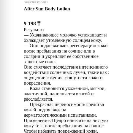
солнечных ванн
After Sun Body Lotion
9 198
₸
Результат:
— Ухаживающее молочко успокаивает и
охлаждает утомленную солнцем кожу.
— Оно поддерживает регенерацию кожи
после пребывания на солнце или в
солярии и укрепляет ее собственные
защитные силы.
Оно смягчает последствия интенсивного
воздействия солнечных лучей, такие как :
ощущение жжения, стянутости кожи и
покраснения.
— Кожа становится ухоженной, мягкой,
эластичной, наполняется влагой и
расслабляется.
— Прекрасная переносимость средства
кожей подтверждена
дерматологическими испытаниями.
Применение: Щедро нанесите на чистую
кожу тела после пребывания на солнце.
Чтобы избежать повреждений кожи,