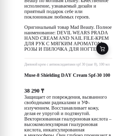
Beauty по мотивам Disney: качественное
исполнение, узнаваемый дизайн и
приятный подарок себе или
поклонникам любимых героев.
Оригинальный товар Mad Beauty. Полное
наименование: DEVIL WEARS PRADA
HAND CREAM AND NAIL FILE-КРЕМ
ДЛЯ РУК С МЯГКИМ АРОМАТОМ
РОЗЫ И ПИЛОЧКА ДЛЯ НОГТЕЙ .
Дневной крем с антиоксидантами spf 30 (шаг 8), 100 мл
Muse-8 Shielding DAY Cream Spf-30 100
38 290
₸
Защищает от повреждения, вызванного
свободными радикалами и УФ-
излучением. Восстанавливает кожу,
делая ее упругой и подтянутой.
Векторизованная гиалуроновая кислота –
высокомолекулярная гиалуроновая
кислота, инкапсулированная
в микросферы. Они глубоко проникают в