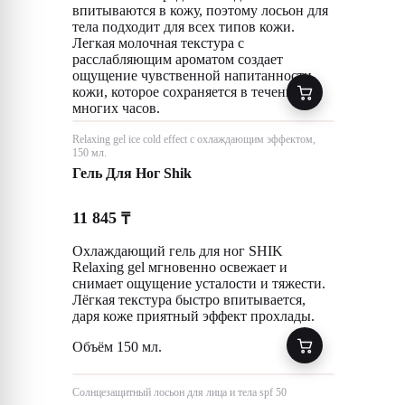
впитываются в кожу, поэтому лосьон для
тела подходит для всех типов кожи.
Легкая молочная текстура с
расслабляющим ароматом создает
ощущение чувственной напитанности
кожи, которое сохраняется в течение
многих часов.
Relaxing gel ice cold effect с охлаждающим эффектом,
150 мл.
Гель Для Ног Shik
11 845
₸
Охлаждающий гель для ног SHIK
Relaxing gel мгновенно освежает и
снимает ощущение усталости и тяжести.
Лёгкая текстура быстро впитывается,
даря коже приятный эффект прохлады.
Объём 150 мл.
Солнцезащитный лосьон для лица и тела spf 50