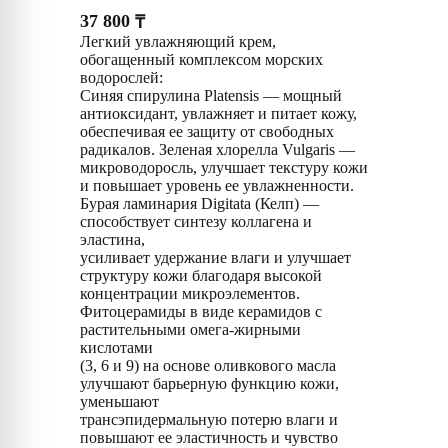
37 800
₸
Легкий увлажняющий крем,
обогащенный комплексом морских
водорослей:
Синяя спирулина Platensis — мощный
антиоксидант, увлажняет и питает кожу,
обеспечивая ее защиту от свободных
радикалов. Зеленая хлорелла Vulgaris —
микроводоросль, улучшает текстуру кожи
и повышает уровень ее увлажненности.
Бурая ламинария Digitata (Келп) —
способствует синтезу коллагена и
эластина,
усиливает удержание влаги и улучшает
структуру кожи благодаря высокой
концентрации микроэлементов.
Фитоцерамиды в виде керамидов с
растительными омега-жирными
кислотами
(3, 6 и 9) на основе оливкового масла
улучшают барьерную функцию кожи,
уменьшают
трансэпидермальную потерю влаги и
повышают ее эластичность и чувство