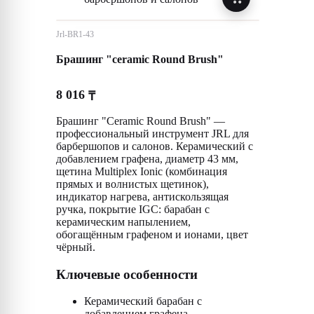
Jrl-BR1-43
Брашинг "ceramic Round Brush"
8 016
₸
Брашинг "Ceramic Round Brush" —
профессиональный инструмент JRL для
барбершопов и салонов. Керамический с
добавлением графена, диаметр 43 мм,
щетина Multiplex Ionic (комбинация
прямых и волнистых щетинок),
индикатор нагрева, антискользящая
ручка, покрытие IGC: барабан с
керамическим напылением,
обогащённым графеном и ионами, цвет
чёрный.
Ключевые особенности
Керамический барабан с
добавлением графена