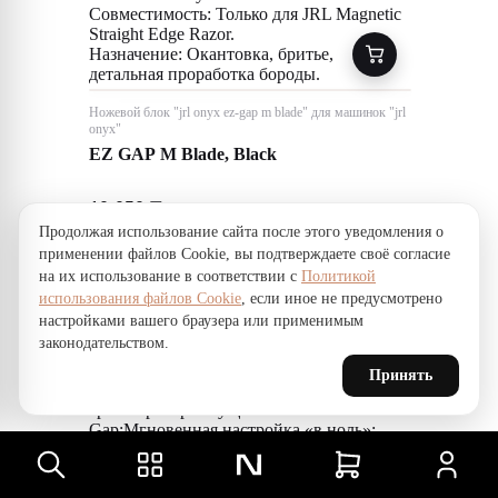
Совместимость: Только для JRL Magnetic
Straight Edge Razor.
Назначение: Окантовка, бритье,
детальная проработка бороды.
Ножевой блок "jrl onyx ez-gap m blade" для машинок "jrl
onyx"
EZ GAP M Blade, Black
10 050
₸
Продолжая использование сайта после этого уведомления о
Ножевой блок EZ-Gap M (Metal) — это
применении файлов Cookie, вы подтверждаете своё согласие
технологичное решение, которое
на их использование в соответствии с
Политикой
позволяет добиться идеального «zero
использования файлов Cookie
, если иное не предусмотрено
gap» (нулевого зазора) мгновенно.
настройками вашего браузера или применимым
Главная особенность системы
законодательством.
заключается в возможности регулировки
натяжения специальным инструментом
Принять
прямо в процессе нахождения ножа на
триммере.Преимущества технологии EZ-
Gap:Мгновенная настройка «в ноль»:
Инновационная конструкция позволяет
откалибровать нож для максимально
чистого среза без необходимости снимать