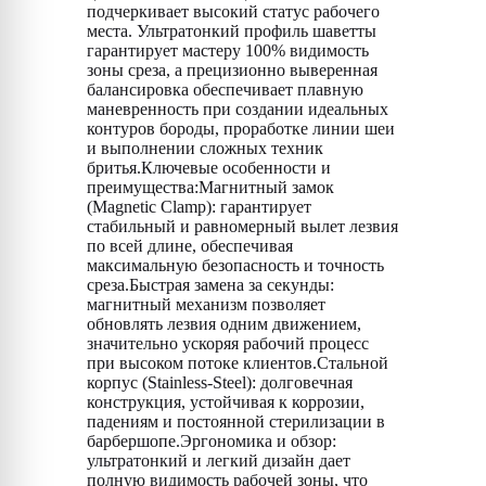
подчеркивает высокий статус рабочего
места. Ультратонкий профиль шаветты
гарантирует мастеру 100% видимость
зоны среза, а прецизионно выверенная
балансировка обеспечивает плавную
маневренность при создании идеальных
контуров бороды, проработке линии шеи
и выполнении сложных техник
бритья.Ключевые особенности и
преимущества:Магнитный замок
(Magnetic Clamp): гарантирует
стабильный и равномерный вылет лезвия
по всей длине, обеспечивая
максимальную безопасность и точность
среза.Быстрая замена за секунды:
магнитный механизм позволяет
обновлять лезвия одним движением,
значительно ускоряя рабочий процесс
при высоком потоке клиентов.Стальной
корпус (Stainless-Steel): долговечная
конструкция, устойчивая к коррозии,
падениям и постоянной стерилизации в
барбершопе.Эргономика и обзор:
ультратонкий и легкий дизайн дает
полную видимость рабочей зоны, что