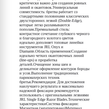
критически важно для создания ровных
линий и окантовок.Универсальная
совместимость: бритва работает со
стандартными половинами классических
двухсторонних лезвий (Double-Edge),
которые легко разламываются
пополам.Премиальный стиль:
контрастное сочетание глубокого черного
и благородного золотого цветов
идеально дополняет топовые линейки
инструментов JRL Onyx и
Diamante.Область применения:Создание
идеально четких окантовочных линий
(line-ups) и проработка
деталей.Очищение зоны шеи и
деликатное оформление контуров бороды
и усов.Выполнение традиционных
парикмахерских техник
бритья.Рекомендация: Для достижения
наилучшего результата и максимально
надежной фиксации рекомендуется
использовать с оригинальными лезвиями
JRL Single Edge Razor Blades.Технические
характеристикиСистема фиксации:
Магнитная (запатентовано)Материал