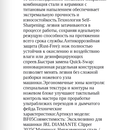
комбинация стали и керамики с
титановым напылением обеспечивает
экстремальную прочность и
износостойкость.Технология Self-
Sharpening: лезвия затачиваются в
процессе работы, сохраняя идеальную
режущую способность на протяжении
всего срока службы.Антикоррозийная
защита (Rust-Free): нож полностью
устойчив к окислению и воздействию
влаги или дезинфицирующих
спреев.Быстрая замена Quick-Swap:
инновационная раздельная конструкция
позволяет менять лезвия без сложной
разборки ножевого узла
машинки.Эргономичные зоны контроля:
специальная текстура и контуры на
ножевом блоке улучшают тактильный
контроль мастера при проработке
ультраблизких переходов и дымчатого
фейда.Технические
характеристики:Артикул модели:
BF05Совместимость: Эксклюзивно для
машинки JRL DIAMANTE Clipper
2025CМатериал: Нержавеющая сталь /