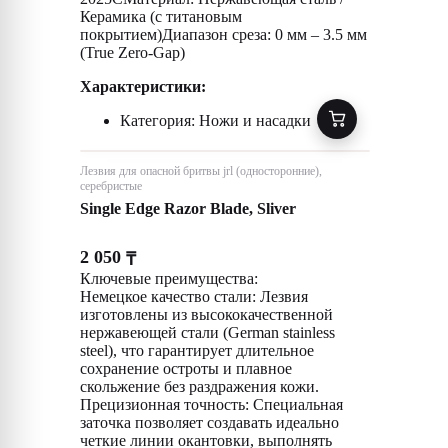
Керамика (с титановым
покрытием)Диапазон среза: 0 мм – 3.5 мм
(True Zero-Gap)
Характеристики:
Категория: Ножи и насадки
Лезвия для опасной бритвы jrl (односторонние),
серебристые
Single Edge Razor Blade, Sliver
2 050
₸
Ключевые преимущества:
Немецкое качество стали: Лезвия
изготовлены из высококачественной
нержавеющей стали (German stainless
steel), что гарантирует длительное
сохранение остроты и плавное
скольжение без раздражения кожи.
Прецизионная точность: Специальная
заточка позволяет создавать идеально
четкие линии окантовки, выполнять