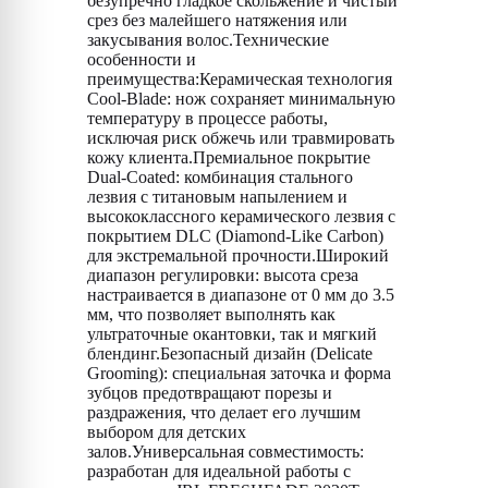
безупречно гладкое скольжение и чистый
срез без малейшего натяжения или
закусывания волос.Технические
особенности и
преимущества:Керамическая технология
Cool-Blade: нож сохраняет минимальную
температуру в процессе работы,
исключая риск обжечь или травмировать
кожу клиента.Премиальное покрытие
Dual-Coated: комбинация стального
лезвия с титановым напылением и
высококлассного керамического лезвия с
покрытием DLC (Diamond-Like Carbon)
для экстремальной прочности.Широкий
диапазон регулировки: высота среза
настраивается в диапазоне от 0 мм до 3.5
мм, что позволяет выполнять как
ультраточные окантовки, так и мягкий
блендинг.Безопасный дизайн (Delicate
Grooming): специальная заточка и форма
зубцов предотвращают порезы и
раздражения, что делает его лучшим
выбором для детских
залов.Универсальная совместимость:
разработан для идеальной работы с