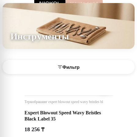
Инструменты
Фильтр
Термобрашинг expert blowout speed wavy bristles bl
Expert Blowout Speed Wavy Bristles
Black Label 35
18 256
₸