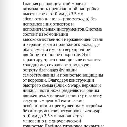
Главная революция этой модели —
возможность прецизионной настройки
высоты среза от 0 мм до 3.5 мм
абсолютно в «ноль» (true zero-gap) без
использования отверток и
дополнительных инструментов.Система
состоит из комбинации
высококачественной нержавеющей стали
и керамического подвижного ножа, где
оба элемента имеют сверхпрочное
двойное титановое покрытие. Это
гарантирует, что ножи дольше остаются
холодными, сохраняют заводскую
остроту благодаря функции
самозатачивания и полностью защищены
от коррозии. Благодаря конструкции
быстрого съема (Quick-Swap), верхняя и
нижняя части ножа разделяются одним
движением, что делает очистку и замену
секундным делом.Технические
особенности и преимущества:Настройка
без инструментов: регулировка zero-gap
от 0 мм до 3.5 мм выполняется
мгновенно и с хирургической
точностью.Двойное титановое покрытие: