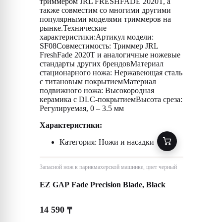
триммером JRL FRESHFADE 2020T, а
также совместим со многими другими
популярными моделями триммеров на
рынке.Технические
характеристики:Артикул модели:
SF08Совместимость: Триммер JRL
FreshFade 2020T и аналогичные ножевые
стандарты других брендовМатериал
стационарного ножа: Нержавеющая сталь
с титановым покрытиемМатериал
подвижного ножа: Высокородная
керамика с DLC-покрытиемВысота среза:
Регулируемая, 0 – 3.5 мм
Характеристики:
Категория: Ножи и насадки
Запасной нож к парикмахерской машинке, цвет черный
EZ GAP Fade Precision Blade, Black
14 590
₸