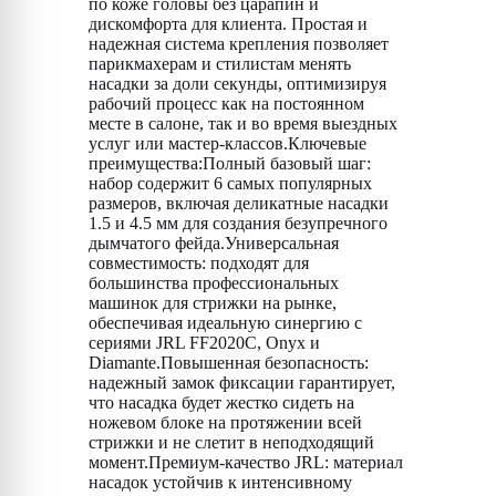
по коже головы без царапин и
дискомфорта для клиента. Простая и
надежная система крепления позволяет
парикмахерам и стилистам менять
насадки за доли секунды, оптимизируя
рабочий процесс как на постоянном
месте в салоне, так и во время выездных
услуг или мастер-классов.Ключевые
преимущества:Полный базовый шаг:
набор содержит 6 самых популярных
размеров, включая деликатные насадки
1.5 и 4.5 мм для создания безупречного
дымчатого фейда.Универсальная
совместимость: подходят для
большинства профессиональных
машинок для стрижки на рынке,
обеспечивая идеальную синергию с
сериями JRL FF2020C, Onyx и
Diamante.Повышенная безопасность:
надежный замок фиксации гарантирует,
что насадка будет жестко сидеть на
ножевом блоке на протяжении всей
стрижки и не слетит в неподходящий
момент.Премиум-качество JRL: материал
насадок устойчив к интенсивному