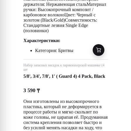
держателя: Нержавеющая стальМатериал
ручки: Высокопрочный композит /
карбоновое волокноЦвет: Черный c
золотом (Black/Gold)Совместимость:
Стандартные лезвия Single Edge
(половинки)
Характеристики:
Категория: Бритвы
Набор запасных насадок к парикмахерской машинке (4
шт
5/8', 3/4', 7/8', 1' ( Guard 4) 4 Pack, Black
3 590
₸
Они изготовлены из высокопрочного
пластика, который не деформируется в
процессе работы и мягко скользит по
коже головы, не царапая её. Продуманная
система крепления позволяет быстро и
без усилий менять насадки на ходу, что