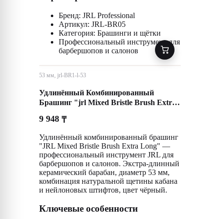
Бренд: JRL Professional
Артикул: JRL-BR05
Категория: Брашинги и щётки
Профессиональный инструмент для
барбершопов и салонов
53 мм, jrl-BR1-l-53
Удлинённый Комбинированный
Брашинг "jrl Mixed Bristle Brush Extra
Long"
9 948
₸
Удлинённый комбинированный брашинг
"JRL Mixed Bristle Brush Extra Long" —
профессиональный инструмент JRL для
барбершопов и салонов. Экстра-длинный
керамический барабан, диаметр 53 мм,
комбинация натуральной щетины кабана
и нейлоновых штифтов, цвет чёрный.
Ключевые особенности