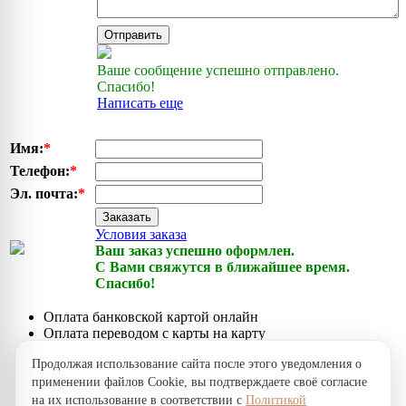
Отправить
Ваше сообщение успешно отправлено.
Спасибо!
Написать еще
Имя:
*
Телефон:
*
Эл. почта:
*
Заказать
Условия заказа
Ваш заказ успешно оформлен.
С Вами свяжутся в ближайшее время.
Спасибо!
Оплата банковской картой онлайн
Оплата переводом с карты на карту
Оплата наличными курьеру при получении
Продолжая использование сайта после этого уведомления о
Доставка по городу собственной курьерской службой
применении файлов Cookie, вы подтверждаете своё согласие
Срочная доставка по городу через сервисы доставки
на их использование в соответствии с
Политикой