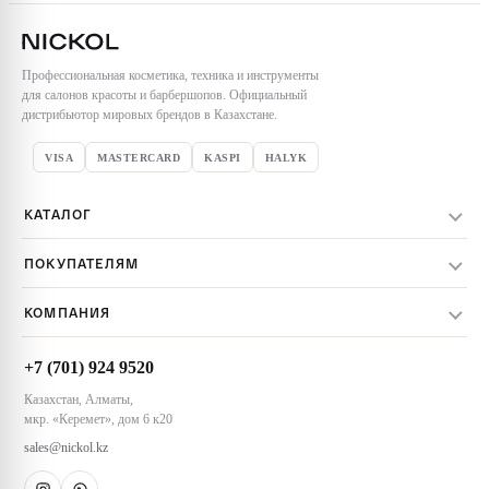
Профессиональная косметика, техника и инструменты
для салонов красоты и барбершопов. Официальный
дистрибьютор мировых брендов в Казахстане.
VISA
MASTERCARD
KASPI
HALYK
КАТАЛОГ
Весь каталог
ПОКУПАТЕЛЯМ
Бренды
Доставка заказов
Уход за волосами
КОМПАНИЯ
Оплата заказов
Техника и инструменты
О компании
Обмен и возврат
Акции
+7 (701) 924 9520
Контакты
Пользовательское соглашение
Казахстан, Алматы,
Магазины NICKOL
мкр. «Керемет», дом 6 к20
Алматы
sales@nickol.kz
Астана