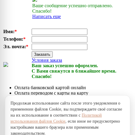
Ваше сообщение успешно отправлено.
Спасибо!
Написать еще
Имя:
*
Телефон:
*
Эл. почта:
*
Заказать
Условия заказа
Ваш заказ успешно оформлен.
С Вами свяжутся в ближайшее время.
Спасибо!
Оплата банковской картой онлайн
Оплата переводом с карты на карту
Оплата наличными курьеру при получении
Продолжая использование сайта после этого уведомления о
Доставка по городу собственной курьерской службой
применении файлов Cookie, вы подтверждаете своё согласие
Срочная доставка по городу через сервисы доставки
на их использование в соответствии с
Политикой
Почтовая доставка заказов по Казахстану
использования файлов Cookie
, если иное не предусмотрено
Самовывоз заказов из офиса онлайн-супермаркета
настройками вашего браузера или применимым
NICKOL.KZ
законодательством.