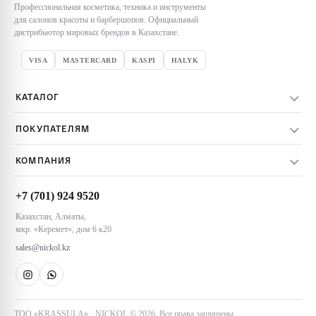
Профессиональная косметика, техника и инструменты
для салонов красоты и барбершопов. Официальный
дистрибьютор мировых брендов в Казахстане.
VISA
MASTERCARD
KASPI
HALYK
КАТАЛОГ
Весь каталог
ПОКУПАТЕЛЯМ
Бренды
Доставка заказов
Уход за волосами
КОМПАНИЯ
Оплата заказов
Техника и инструменты
О компании
Обмен и возврат
Акции
+7 (701) 924 9520
Контакты
Пользовательское соглашение
Казахстан, Алматы,
Магазины NICKOL
мкр. «Керемет», дом 6 к20
Алматы
sales@nickol.kz
Астана
Тараз
ТОО «KRASSULA» · NICKOL © 2026. Все права защищены