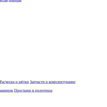
ритья
Наборы
Расчески и щётки
Запчасти и комплектующие
машинок
Простыни и полотенца