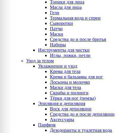
Тоники для лица
Масла для лица
Гели
Термальная вода и спреи
Сыворотки
Патчи
Маски
Средства до и после бритья
Наборы
Инструменты для чистки
Иглы, ложки, петли
Уход за телом
Увлажнение и уход
Крема для тела
Крема и бальзамы для ног
Лосьоны и молочко
Маски для тела
Скрабы и пилинги
Тёрки для ног (пемзы)
Эпиляция и депиляция
Воск для депиляции
Средства до и после депиляции
Аксессуары
Парфюм
Дезодоранты и туалетная вода