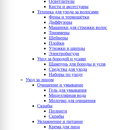
Осветлители
Кисти и аксессуары
Техника для ухода за волосами
Фены и термощётки
Диффузоры
Машинки для стрижки волос
Триммеры
Шейверы
Плойки
Утюжки и щипцы
Электробигуди
Уход за бородой и усами
Шампунь для бороды и усов
Средства для ухода
Наборы по уходу
Уход за лицом
Очищение и умывание
Гель для умывания
Мицеллярная вода
Молочко для очищения
Скрабы
Пилинги
Скрабы
Увлажнение и питание
Крема для лица