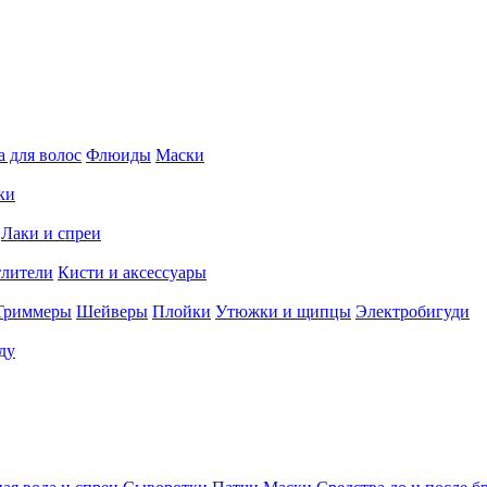
 для волос
Флюиды
Маски
ки
Лаки и спреи
тлители
Кисти и аксессуары
Триммеры
Шейверы
Плойки
Утюжки и щипцы
Электробигуди
ду