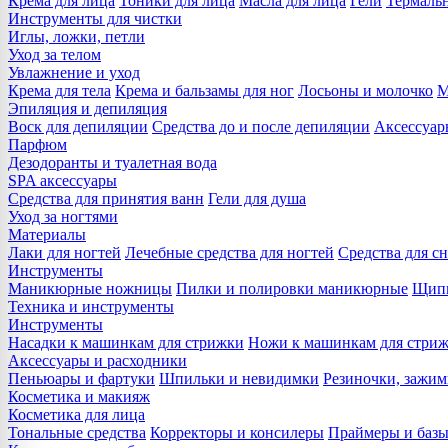
Крема для лица
Тоники для лица
Масла для лица
Гели
Термальн
Инструменты для чистки
Иглы, ложки, петли
Уход за телом
Увлажнение и уход
Крема для тела
Крема и бальзамы для ног
Лосьоны и молочко
М
Эпиляция и депиляция
Воск для депиляции
Средства до и после депиляции
Аксессуар
Парфюм
Дезодоранты и туалетная вода
SPA аксессуары
Средства для принятия ванн
Гели для душа
Уход за ногтями
Материалы
Лаки для ногтей
Лечебные средства для ногтей
Средства для сн
Инструменты
Маникюрные ножницы
Пилки и полировки маникюрные
Щипц
Техника и инструменты
Инструменты
Насадки к машинкам для стрижки
Ножи к машинкам для стри
Аксессуары и расходники
Пеньюары и фартуки
Шпильки и невидимки
Резиночки, зажи
Косметика и макияж
Косметика для лица
Тональные средства
Корректоры и консилеры
Праймеры и базы