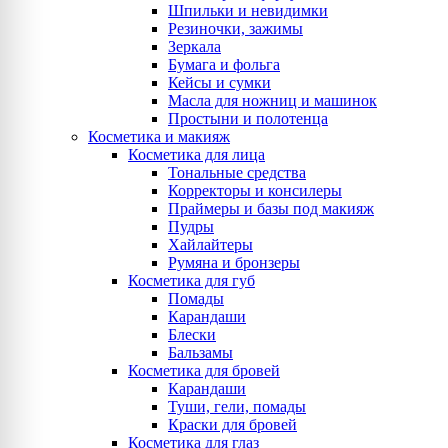
Шпильки и невидимки
Резиночки, зажимы
Зеркала
Бумага и фольга
Кейсы и сумки
Масла для ножниц и машинок
Простыни и полотенца
Косметика и макияж
Косметика для лица
Тональные средства
Корректоры и консилеры
Праймеры и базы под макияж
Пудры
Хайлайтеры
Румяна и бронзеры
Косметика для губ
Помады
Карандаши
Блески
Бальзамы
Косметика для бровей
Карандаши
Туши, гели, помады
Краски для бровей
Косметика для глаз