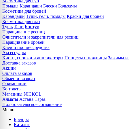
Косметика для губ
Помады
Карандаши
Блески
Бальзамы
Косметика для бровей
Карандаши
Туши, гели, помады
Краски для бровей
Косметика для глаз
Тушь
Тени
Контур
Наращивание ресниц
Очистители и закрепители для ресниц
Наращивание бровей
Клей и прочие средства
Аксессуары
Кисти, спонжи и аппликаторы
Пинцеты и ножницы
Зажимы и 
Доставка заказов
Акции
Оплата заказов
Обмен и возврат
О компании
Контакты
Магазины NICKOL
Алматы
Астана
Тараз
Пользовательское соглашение
Меню
Бренды
Каталог