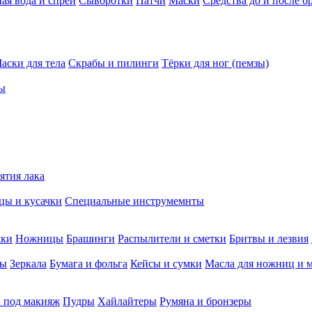
ая вода и спреи
Сыворотки
Патчи
Маски
Средства до и после б
аски для тела
Скрабы и пилинги
Тёрки для ног (пемзы)
ы
ятия лака
ы и кусачки
Специальные инструмемнты
жки
Ножницы
Брашинги
Распылители и сметки
Бритвы и лезвия
мы
Зеркала
Бумага и фольга
Кейсы и сумки
Масла для ножниц и 
 под макияж
Пудры
Хайлайтеры
Румяна и бронзеры