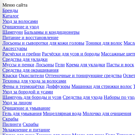
Меню сайта
Бренды
Каталог
Уход за волосами
Очищение и уход
Шампуни
Бальзамы и кондиционеры
Питание и восстановление
Лосьоны и сыворотки для кожи головы
Тоники для волос
Масла
Аксессуары
Расчёски и гребни
Расчёски для усов и бороды
Массажные щет
Средства для укладки
Муссы и пенки
Лосьоны
Гели
Крема для укладки
Пасты и воск
Средства для окрашивания
Краски
Окислители
Оттеночные и тонирующие средства
Осве
Техника для ухода за волосами
Фены и термощётки
Диффузоры
Машинки для стрижки волос
Уход за бородой и усами
Шампунь для бороды и усов
Средства для ухода
Наборы по ухо
Уход за лицом
Очищение и умывание
Гель для умывания
Мицеллярная вода
Молочко для очищения
Скрабы
Пилинги
Скрабы
Увлажнение и питание