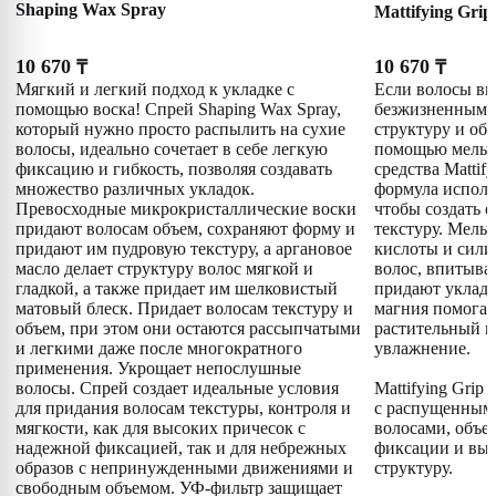
Shaping Wax Spray
Mattifying Grip
10 670
10 670
₸
₸
Мягкий и легкий подход к укладке с
Если волосы вы
помощью воска! Спрей Shaping Wax Spray,
безжизненными,
который нужно просто распылить на сухие
структуру и объ
волосы, идеально сочетает в себе легкую
помощью мельч
фиксацию и гибкость, позволяя создавать
средства Mattif
множество различных укладок.
формула исполь
Превосходные микрокристаллические воски
чтобы создать 
придают волосам объем, сохраняют форму и
текстуру. Мель
придают им пудровую текстуру, а аргановое
кислоты и сили
масло делает структуру волос мягкой и
волос, впитыва
гладкой, а также придает им шелковистый
придают уклад
матовый блеск. Придает волосам текстуру и
магния помогаю
объем, при этом они остаются рассыпчатыми
растительный г
и легкими даже после многократного
увлажнение.
применения. Укрощает непослушные
волосы. Спрей создает идеальные условия
Mattifying Grip
для придания волосам текстуры, контроля и
с распущенным
мягкости, как для высоких причесок с
волосами, объе
надежной фиксацией, так и для небрежных
фиксации и вы
образов с непринужденными движениями и
структуру.
свободным объемом. УФ-фильтр защищает