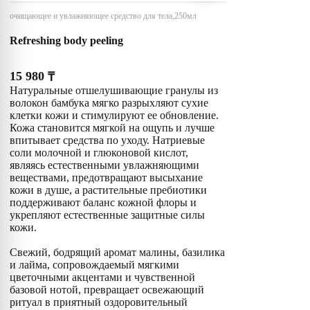
очищающее и увлажняющее средство для тела,250мл
Refreshing body peeling
15 980
₸
Натуральные отшелушивающие гранулы из
волокон бамбука мягко разрыхляют сухие
клетки кожи и стимулируют ее обновление.
Кожа становится мягкой на ощупь и лучше
впитывает средства по уходу. Натриевые
соли молочной и глюконовой кислот,
являясь естественными увлажняющими
веществами, предотвращают высыхание
кожи в душе, а растительные пребиотики
поддерживают баланс кожной флоры и
укрепляют естественные защитные силы
кожи.
Свежий, бодрящий аромат малины, базилика
и лайма, сопровождаемый мягкими
цветочными акцентами и чувственной
базовой нотой, превращает освежающий
ритуал в приятный оздоровительный