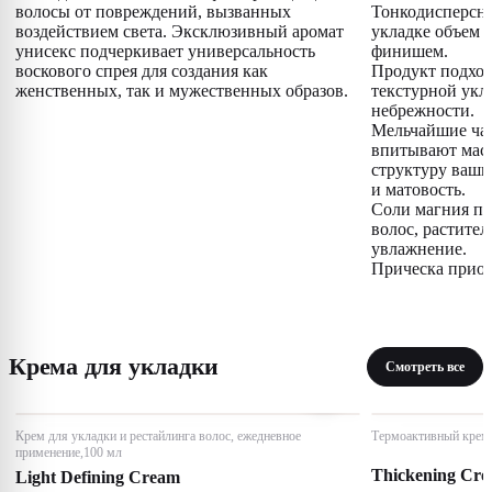
волосы от повреждений, вызванных
Тонкодисперсны
воздействием света. Эксклюзивный аромат
укладке объем 
унисекс подчеркивает универсальность
финишем.
воскового спрея для создания как
Продукт подход
женственных, так и мужественных образов.
текстурной укл
небрежности.
Мельчайшие ча
впитывают масл
структуру ваши
и матовость.
Соли магния по
волос, растите
увлажнение.
Прическа приоб
Крема для укладки
Смотреть все
Крем для укладки и рестайлинга волос, ежедневное
Термоактивный крем 
применение,100 мл
Thickening Cr
Light Defining Cream