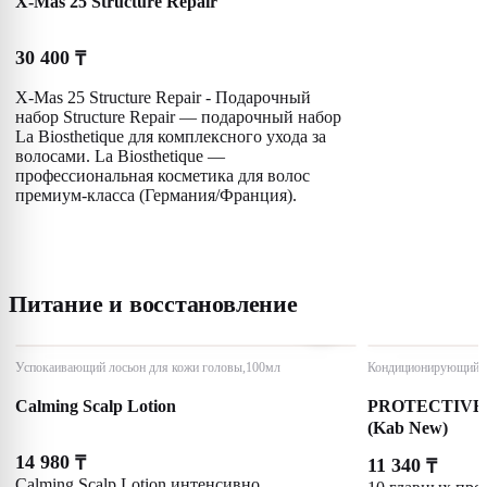
X-Mas 25 Structure Repair
30 400
₸
X-Mas 25 Structure Repair - Подарочный
набор Structure Repair — подарочный набор
La Biosthetique для комплексного ухода за
волосами. La Biosthetique —
профессиональная косметика для волос
премиум-класса (Германия/Франция).
Питание и восстановление
Успокаивающий лосьон для кожи головы,100мл
Кондиционирующий ф
Calming Scalp Lotion
PROTECTIVE
(Kab New)
14 980
₸
11 340
₸
Calming Scalp Lotion интенсивно