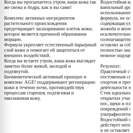
Когда вы просыпаетесь утром, ваша кожа так
Водостойкая кр
же свежа и бодра, как и вы сами!
ванильный аром
использование 
Комплекс активных ингредиентов
формула, не ос
растительного происхождения
содержащая ух
предотвращает засахаривание клеток кожи,
жожоба и японс
которое является причиной образования
исключительно 
морщин.
солнцезащитный
Формула укрепляет естественный барьерный
оставлял за соб
слой кожи и помогает ей защититься от
полностью защ
внешних воздействий.
нежное ощущен
Когда вы встаете утром, ваша кожа выглядит
заметно более живой, молодой и
Результат:
подтянутой.
Практичный сти
Биомиметический активный принцип и
постоянным спу
комплекс AGE³ поддерживают регенерацию
спортом и проч
кожи в течение ночи, противодействуя
деятельности на
процессам старения, подтягивая и
Стик идеально 
омолаживая кожу.
открытых участ
нос, щеки и пле
повреждений от
ультрафиолетов
Водостойкий с
действует непо
и не оставляет 