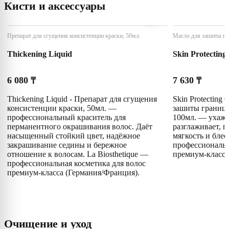
Кисти и аксессуары
Препарат для сгущения консистенции краски, 50мл.
Масло для зашиты гр
Thickening Liquid
Skin Protecting
6 080
7 630
₸
₸
Thickening Liquid - Препарат для сгущения
Skin Protecting 
консистенции краски, 50мл. —
зашиты границ 
профессиональный краситель для
100мл. — ухажи
перманентного окрашивания волос. Даёт
разглаживает, п
насыщенный стойкий цвет, надёжное
мягкость и блес
закрашивание седины и бережное
профессиональн
отношение к волосам. La Biosthetique —
премиум-класса
профессиональная косметика для волос
премиум-класса (Германия/Франция).
Очищение и уход