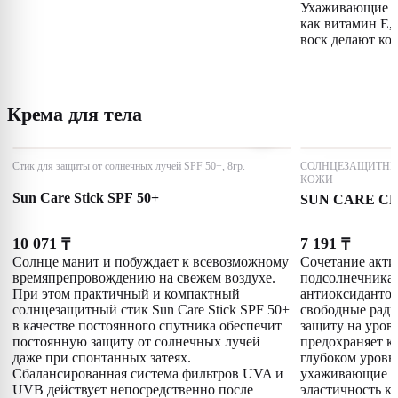
Ухаживающие с
как витамин E,
воск делают ко
Крема для тела
Стик для защиты от солнечных лучей SPF 50+, 8гр.
СОЛНЦЕЗАЩИТНЫ
КОЖИ
Sun Care Stick SPF 50+
SUN CARE CR
10 071
7 191
₸
₸
Солнце манит и побуждает к всевозможному
Сочетание акти
времяпрепровождению на свежем воздухе.
подсолнечника,
При этом практичный и компактный
антиоксидантов
солнцезащитный стик Sun Care Stick SPF 50+
свободные ради
в качестве постоянного спутника обеспечит
защиту на уров
постоянную защиту от солнечных лучей
предохраняет ко
даже при спонтанных затеях.
глубоком уровн
Сбалансированная система фильтров UVA и
ухаживающие к
UVB действует непосредственно после
эластичность к