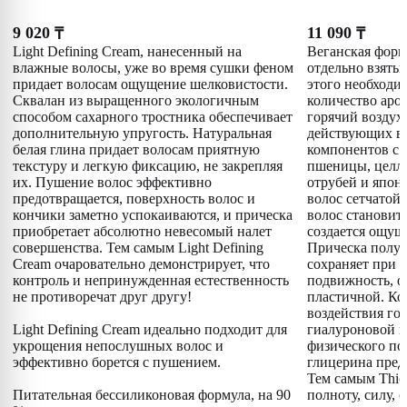
9 020
11 090
₸
₸
Light Defining Cream, нанесенный на
Веганская форм
влажные волосы, уже во время сушки феном
отдельно взятый
придает волосам ощущение шелковистости.
этого необходи
Сквалан из выращенного экологичным
количество аро
способом сахарного тростника обеспечивает
горячий воздух
дополнительную упругость. Натуральная
действующих в
белая глина придает волосам приятную
компонентов с
текстуру и легкую фиксацию, не закрепляя
пшеницы, целл
их. Пушение волос эффективно
отрубей и япон
предотвращается, поверхность волос и
волос сетчатой 
кончики заметно успокаиваются, и прическа
волос становит
приобретает абсолютно невесомый налет
создается ощущ
совершенства. Тем самым Light Defining
Прическа получ
Cream очаровательно демонстрирует, что
сохраняет при 
контроль и непринужденная естественность
подвижность, о
не противоречат друг другу!
пластичной. Ко
воздействия гор
Light Defining Cream идеально подходит для
гиалуроновой к
укрощения непослушных волос и
физического по
эффективно борется с пушением.
глицерина пред
Тем самым Thic
Питательная бессиликоновая формула, на 90
полноту, силу, 