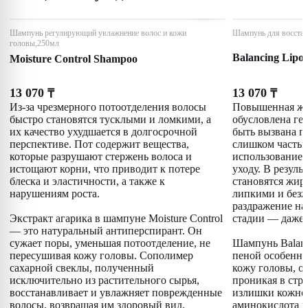
Шампунь регулирующий увлажнение волос и кожи
Шампунь для восстан
головы,250мл
Balancing Lipo
Moisture Control Shampoo
13 070
13 070
₸
₸
Из-за чрезмерного потоотделения волосы
Повышенная жи
быстро становятся тусклыми и ломкими, а
обусловлена ге
их качество ухудшается в долгосрочной
быть вызвана г
перспективе. Пот содержит вещества,
слишком часты
которые разрушают стержень волоса и
использованием
истощают корни, что приводит к потере
уходу. В резуль
блеска и эластичности, а также к
становятся жир
нарушениям роста.
липкими и безж
раздражение на 
Экстракт агарика в шампуне Moisture Control
стадии — даже 
— это натуральный антиперспирант. Он
сужает поры, уменьшая потоотделение, не
Шампунь Balanc
пересушивая кожу головы. Сополимер
пеной особенно
сахарной свеклы, полученный
кожу головы, о
исключительно из растительного сырья,
проникая в стру
восстанавливает и увлажняет поврежденные
излишки кожног
волосы, возвращая им здоровый вид.
аминокислота и