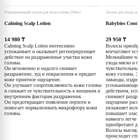
Успокаивающий лосьон для кожи головы,100мл
Лосьон для ухода за
Calming Scalp Lotion
Babybios Condi
14 980
29 950
₸
₸
Calming Scalp Lotion интенсивно
Волосы приобре
успокаивает и оказывает регенерирующее
впечатляют ест
действие на раздраженные участки кожи
Мельчайшие ча
головы.
ухода мягко и 
Он мгновенно и надолго снимает
чувствительные
раздражение, зуд и покраснения и придает
кожу головы. 
коже приятное ощущение.
лаванды, издре
Он улучшает сопротивляемость кожи головы
успокаивающи
и снижает ее чувствительность к внешним и
действием, усп
внутренним факторам раздражения.
снимают раздра
Он предотвращает появление перхоти и
ощущение рассл
помогает нормализовать микрофлору кожи
увлажняет воло
головы.
повышает эласт
намного легче 
приобретают до
Волосы выгляд
происходит сти