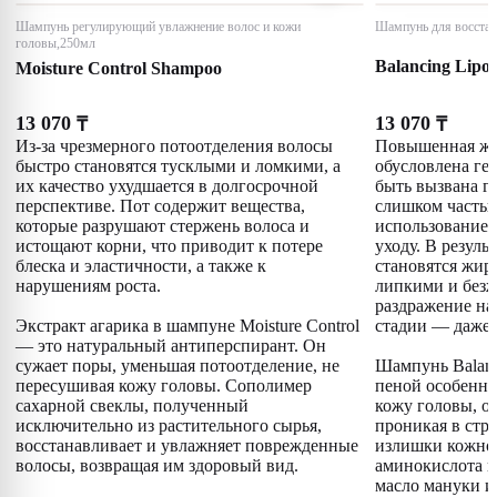
Шампунь регулирующий увлажнение волос и кожи
Шампунь для восстан
головы,250мл
Balancing Lipo
Moisture Control Shampoo
13 070
13 070
₸
₸
Из-за чрезмерного потоотделения волосы
Повышенная жи
быстро становятся тусклыми и ломкими, а
обусловлена ге
их качество ухудшается в долгосрочной
быть вызвана г
перспективе. Пот содержит вещества,
слишком часты
которые разрушают стержень волоса и
использованием
истощают корни, что приводит к потере
уходу. В резуль
блеска и эластичности, а также к
становятся жир
нарушениям роста.
липкими и безж
раздражение на 
Экстракт агарика в шампуне Moisture Control
стадии — даже 
— это натуральный антиперспирант. Он
сужает поры, уменьшая потоотделение, не
Шампунь Balanc
пересушивая кожу головы. Сополимер
пеной особенно
сахарной свеклы, полученный
кожу головы, о
исключительно из растительного сырья,
проникая в стру
восстанавливает и увлажняет поврежденные
излишки кожног
волосы, возвращая им здоровый вид.
аминокислота и
масло мануки и