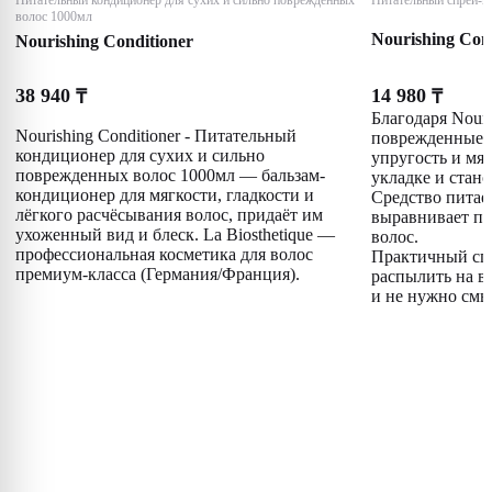
Питательный кондиционер для сухих и сильно поврежденных
Питательный спрей-к
волос 1000мл
Nourishing Cond
Nourishing Conditioner
38 940
14 980
₸
₸
Благодаря Nouri
Nourishing Conditioner - Питательный
поврежденные в
кондиционер для сухих и сильно
упругость и мяг
поврежденных волос 1000мл — бальзам-
укладке и стан
кондиционер для мягкости, гладкости и
Средство питае
лёгкого расчёсывания волос, придаёт им
выравнивает по
ухоженный вид и блеск. La Biosthetique —
волос.
профессиональная косметика для волос
Практичный спр
премиум-класса (Германия/Франция).
распылить на в
и не нужно смы