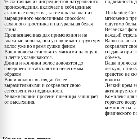
% состоящая из ингредиентов натурального
подвижность да
происхождения, включает в себя ценные
активные вещества, такие как сквалан из
Thickening Cre
выращенного экологичным способом
мгновенно при
сахарного тростника и натуральная белая
ощутимо больше
глина.
Веганская форм
Предназначенная для применения и на
каждый отдельн
влажные волосы, она успокаивает структуру
Ваши волосы о
волос уже во время сушки феном.
сохраняют свою
Ваши волосы становятся мягкими на ощупь
создавая при э
и легче укладываются.
объема.
Длина и кончики волос доводятся до
Ваша прическа 
совершенства абсолютно невесомым
легкую, стойку
образом.
средство не скл
Ваши локоны выглядят более
волосы.
выразительными и сохраняют свою
Легкий крем эк
естественную подвижность.
активируется г
Увлажняющий протеин пшеницы защищает
Комплекс для з
от высыхания.
горячего возду
компоненты за
физического по