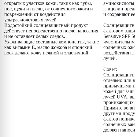
открытых участков кожи, таких как губы,
аминокислоты,
нос, щеки и плечи, от солнечного ожога и
глицерин предо
повреждений от воздействия
и сохраняют ее 
ультрафиолетовых лучей.
Водостойкий солнцезащитный продукт
Солнцезащитный
действует непосредственно после нанесения
фактором защит
и не оставляет белых следов.
Sensitive SPF 5
Ухаживающие составные компоненты, такие
чувствительную
как витамин E, масло жожоба и японский
солнечных ожог
воск делают кожу нежной и эластичной.
воздействия г
лучей.
Совет:
Солнцезащитны
отдельно или в
привычными про
кожей для защи
лучей UVA, вы
проникающих да
Примите во вни
другими проду
фактор понижае
солнечных ван
должен наносит