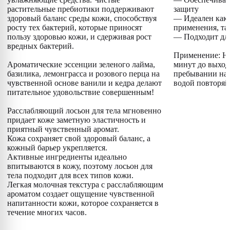
растительные пребиотики поддерживают
защиту
здоровый баланс среды кожи, способствуя
— Идеален как 
росту тех бактерий, которые приносят
применения, та
пользу здоровью кожи, и сдерживая рост
— Подходит для
вредных бактерий.
Применение: Нан
Ароматические эссенции зеленого лайма,
минут до выход
базилика, лемонграсса и розового перца на
пребывании на 
чувственной основе ванили и кедра делают
водой повторяй
питательное удовольствие совершенным!
Расслабляющий лосьон для тела мгновенно
придает коже заметную эластичность и
приятный чувственный аромат.
Кожа сохраняет свой здоровый баланс, а
кожный барьер укрепляется.
Активные ингредиенты идеально
впитываются в кожу, поэтому лосьон для
тела подходит для всех типов кожи.
Легкая молочная текстура с расслабляющим
ароматом создает ощущение чувственной
напитанности кожи, которое сохраняется в
течение многих часов.