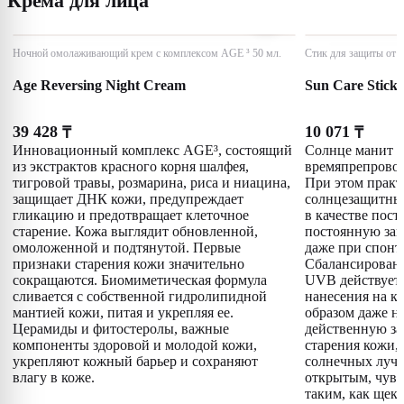
Крема для лица
Ночной омолаживающий крем с комплексом AGE ³ 50 мл.
Стик для защиты от с
Age Reversing Night Cream
Sun Care Stick
39 428
10 071
₸
₸
Инновационный комплекс AGE³, состоящий
Солнце манит и
из экстрактов красного корня шалфея,
времяпрепровож
тигровой травы, розмарина, риса и ниацина,
При этом прак
защищает ДНК кожи, предупреждает
солнцезащитный
гликацию и предотвращает клеточное
в качестве пос
старение. Кожа выглядит обновленной,
постоянную защ
омоложенной и подтянутой. Первые
даже при спонт
признаки старения кожи значительно
Сбалансированн
сокращаются. Биомиметическая формула
UVB действует 
сливается с собственной гидролипидной
нанесения на к
мантией кожи, питая и укрепляя ее.
образом даже н
Церамиды и фитостеролы, важные
действенную за
компоненты здоровой и молодой кожи,
старения кожи,
укрепляют кожный барьер и сохраняют
солнечных луче
влагу в коже.
открытым, чувс
таким, как щеки