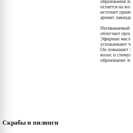
образования ло
остается на вол
источает прият
аромат лаванды
Несмываемый с
облегчает проце
Эфирные масла
успокаивают чу
Он повышает эл
волос и стимул
образование ло
Скрабы и пилинги