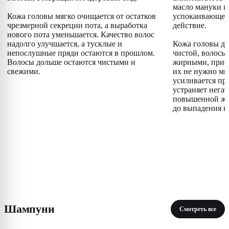
масло мануки и
Кожа головы мягко очищается от остатков
успокаивающее
чрезмерной секреции пота, а выработка
действие.
нового пота уменьшается. Качество волос
надолго улучшается, а тусклые и
Кожа головы до
непослушные пряди остаются в прошлом.
чистой, волосы 
Волосы дольше остаются чистыми и
жирными, прио
свежими.
их не нужно мыт
усиливается пр
устраняет нега
повышенной жи
до выпадения в
Шампуни
Смотреть все