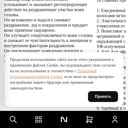
10 главных пре
успокаивает и оказывает регенерирующее
действие на раздраженные участки кожи
1. Ежедневный 
головы.
волосами мгнов
Он мгновенно и надолго снимает
2. Эластичность
раздражение, зуд и покраснения и придает
утяжеления от 
коже приятное ощущение.
3. Невесомое з
Он улучшает сопротивляемость кожи головы
загрязнений и 
и снижает ее чувствительность к внешним и
окружающей сре
внутренним факторам раздражения.
УФ-излучения
Он предотвращает появление перхоти и
4. Anti-Age эфф
помогает нормализовать микрофлору кожи
напитанными, 
Продолжая использование сайта после этого уведомления о
головы.
длине
применении файлов Cookie, вы подтверждаете своё согласие
5. Сохраняет я
на их использование в соответствии с
Политикой
волос
использования файлов Cookie
, если иное не предусмотрено
6. Накопительн
восстановления
настройками вашего браузера или применимым
7. Нет ощущени
законодательством.
протяжении все
Принять
8. Волосы легк
объем, долго д
9. Удобный в п
текстура, быстр
10. Изысканный
создателя 'Esce