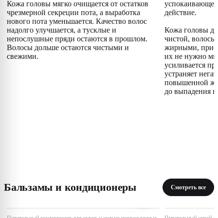
Кожа головы мягко очищается от остатков
успокаивающее
чрезмерной секреции пота, а выработка
действие.
нового пота уменьшается. Качество волос
надолго улучшается, а тусклые и
Кожа головы до
непослушные пряди остаются в прошлом.
чистой, волосы 
Волосы дольше остаются чистыми и
жирными, прио
свежими.
их не нужно мыт
усиливается пр
устраняет нега
повышенной жи
до выпадения в
Бальзамы и кондиционеры
Смотреть все