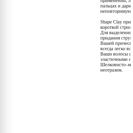
применении, ле
пальцах и дари
неповторимую 
Shape Clay при
короткой стриж
Для выделения 
придания струк
Вашей прическе
всегда легко во
Ваши волосы ст
эластичными на
Шелковисто–мат
неотразим.