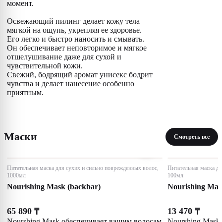
момент.
Освежающий пилинг делает кожу тела
мягкой на ощупь, укрепляя ее здоровье.
Его легко и быстро наносить и смывать.
Он обеспечивает неповторимое и мягкое
отшелушивание даже для сухой и
чувствительной кожи.
Свежий, бодрящий аромат унисекс бодрит
чувства и делает нанесение особенно
приятным.
Маски
Смотреть все
Питательная маска для сухих и сильно поврежденных волос,
Питательная маска дл
1000мл
100мл
Nourishing Mask (backbar)
Nourishing Ma
65 890
13 470
₸
₸
Nourshing Mask обеспечивает вашим волосам
Nourshing Mask