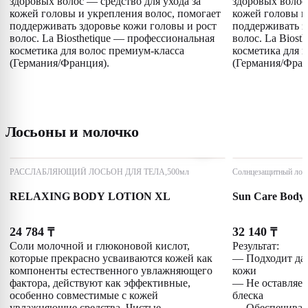
здоровых волос — средство для ухода за
здоровых волос 
кожей головы и укрепления волос, помогает
кожей головы и
поддерживать здоровье кожи головы и рост
поддерживать з
волос. La Biosthetique — профессиональная
волос. La Biost
косметика для волос премиум-класса
косметика для 
(Германия/Франция).
(Германия/Фран
Лосьоны и молочко
РАССЛАБЛЯЮЩИЙ ЛОСЬОН ДЛЯ ТЕЛА,500мл
Солнцезащитный лось
RELAXING BODY LOTION XL
Sun Care Body 
24 784
32 140
₸
₸
Соли молочной и глюконовой кислот,
Результат:
которые прекрасно усваиваются кожей как
— Подходит даж
компоненты естественного увлажняющего
кожи
фактора, действуют как эффективные,
— Не оставляет
особенно совместимые с кожей
блеска
увлажняющие средства. Чистые
— Обеспечивае