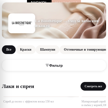
La Biosthétique — уход за волосами
и кожей
Все
Краски
Шампуни
Оттеночные и тонирующие 
Фильтр
Лаки и спреи
Смотреть все
Спрей дл волос с эффектом воска 150 мл
Матирующий спрей дл
и оъёма у корней,100