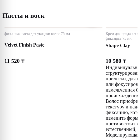
Пасты и воск
финишная паста для укладки волос.75 мл
Крем для придания бл
фиксации, 75 мл
Velvet Finish Paste
Shape Clay
11 520
10 580
₸
₸
Индивидуальный
структурирова
прически, для 
или фокусирова
измельченная б
происхождения 
Волос приобрет
текстуру и над
фиксацию, кото
изменить форму
противостоит л
естественный,
Моделирующая 