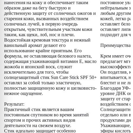
нанесения на кожу и обеспечивает таким
постоянное увл
образом даже на бегу быструю и
нейтральным за
действенную защиту от солнечных ожогов и
любым другим п
старения кожи, вызванных воздействием
кожей, легко ра
солнечных лучей, в первую очередь
оставляет белог
открытым, чувствительным участкам кожи
оставляет липк
таким, как щеки, лоб, нос и плечи.
подходит для ч
Водостойкая кремовая текстура и нежный
ванильный аромат делают его
Преимущества:
использование крайне приятным. Его
формула, не оставляющая белового налета,
Крем имеет оче
содержащая ухаживающий витамин E, масло
предлагает мг
жожоба и японский воск, служит
высокоэффекти
исключительно для того, чтобы
Он податлив, к
солнцезащитный стик Sun Care Stick SPF 50+
впитывается, не
оставлял за собой только эластичную,
блестит и не ли
полностью защищенную кожу и шелковисто-
Благодаря УФ-ф
нежное ощущение.
уровне ДНК он
защиту от стар
Результат:
воздействием с
Практичный стик является вашим
Солнцезащитны
постоянным спутником во время занятий
отдельно или в
спортом и прочих активных видов
продуктами дне
деятельности на свежем воздухе.
Ухаживающие, 
Стик идеально защищает особенно
эфиры кислоты 