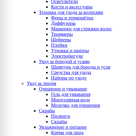
Осветлители
Кисти и аксессуары
Техника для ухода за волосами
Фены и термощётки
Диффузоры
Машинки для стрижки волос
Триммеры
Шейверы
Плойки
Утюжки и щипцы
Электробигуди
Уход за бородой и усами
Шампунь для бороды и усов
Средства для ухода
Наборы по уходу
Уход за лицом
Очищение и умывание
Гель для умывания
Мицеллярная вода
Молочко для очищения
Скрабы
Пилинги
Скрабы
Увлажнение и питание
Крема для лица