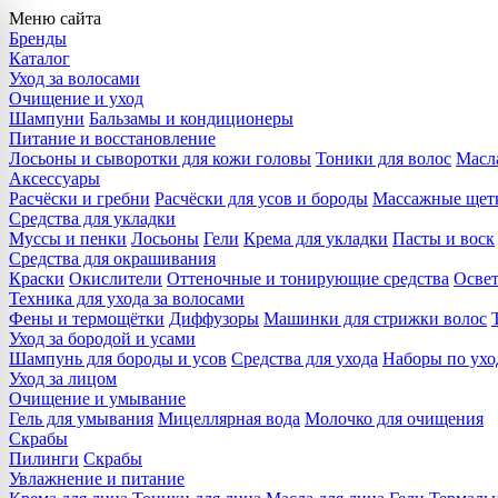
Меню сайта
Бренды
Каталог
Уход за волосами
Очищение и уход
Шампуни
Бальзамы и кондиционеры
Питание и восстановление
Лосьоны и сыворотки для кожи головы
Тоники для волос
Масла
Аксессуары
Расчёски и гребни
Расчёски для усов и бороды
Массажные щет
Средства для укладки
Муссы и пенки
Лосьоны
Гели
Крема для укладки
Пасты и воск
Средства для окрашивания
Краски
Окислители
Оттеночные и тонирующие средства
Осве
Техника для ухода за волосами
Фены и термощётки
Диффузоры
Машинки для стрижки волос
Уход за бородой и усами
Шампунь для бороды и усов
Средства для ухода
Наборы по ухо
Уход за лицом
Очищение и умывание
Гель для умывания
Мицеллярная вода
Молочко для очищения
Скрабы
Пилинги
Скрабы
Увлажнение и питание