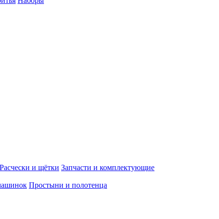
ритья
Наборы
Расчески и щётки
Запчасти и комплектующие
машинок
Простыни и полотенца