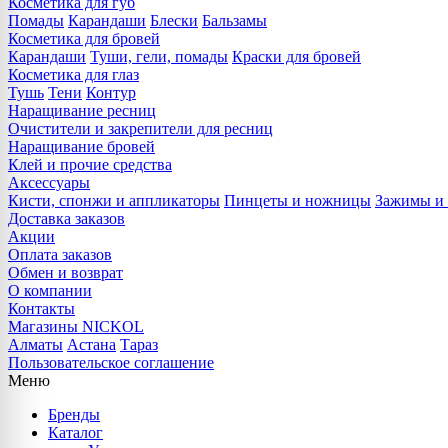
Косметика для губ
Помады
Карандаши
Блески
Бальзамы
Косметика для бровей
Карандаши
Туши, гели, помады
Краски для бровей
Косметика для глаз
Тушь
Тени
Контур
Наращивание ресниц
Очистители и закрепители для ресниц
Наращивание бровей
Клей и прочие средства
Аксессуары
Кисти, спонжи и аппликаторы
Пинцеты и ножницы
Зажимы и 
Доставка заказов
Акции
Оплата заказов
Обмен и возврат
О компании
Контакты
Магазины NICKOL
Алматы
Астана
Тараз
Пользовательское соглашение
Меню
Бренды
Каталог