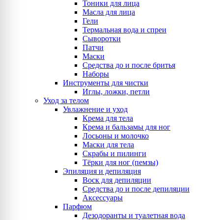
Тоники для лица
Масла для лица
Гели
Термальная вода и спреи
Сыворотки
Патчи
Маски
Средства до и после бритья
Наборы
Инструменты для чистки
Иглы, ложки, петли
Уход за телом
Увлажнение и уход
Крема для тела
Крема и бальзамы для ног
Лосьоны и молочко
Маски для тела
Скрабы и пилинги
Тёрки для ног (пемзы)
Эпиляция и депиляция
Воск для депиляции
Средства до и после депиляции
Аксессуары
Парфюм
Дезодоранты и туалетная вода