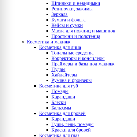
Шпильки и невидимки
Резиночки, зажимы
Зеркала
Бумага и фольга
Кейсы и сумки
Масла для ножниц и машинок
Простыни и полотенца
Косметика и макияж
Косметика для лица
Тональные средства
Корректоры и консилеры
Праймеры и базы под макияж
Пудры
Хайлайтеры
Румяна и бронзеры
Косметика для губ
Помады
Карандаши
Блески
Бальзамы
Косметика для бровей
Карандаши
Туши, гели, помады
Краски для бровей
Косметика для глаз