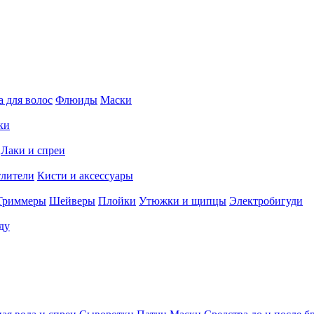
 для волос
Флюиды
Маски
ки
Лаки и спреи
тлители
Кисти и аксессуары
Триммеры
Шейверы
Плойки
Утюжки и щипцы
Электробигуди
ду