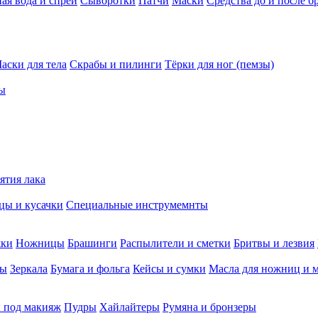
ая вода и спреи
Сыворотки
Патчи
Маски
Средства до и после б
аски для тела
Скрабы и пилинги
Тёрки для ног (пемзы)
ы
ятия лака
ы и кусачки
Специальные инструмемнты
жки
Ножницы
Брашинги
Распылители и сметки
Бритвы и лезвия
мы
Зеркала
Бумага и фольга
Кейсы и сумки
Масла для ножниц и 
 под макияж
Пудры
Хайлайтеры
Румяна и бронзеры