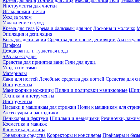
Крема для лица
Тоники для лица
Масла для лица
Гели
Термальн
Инструменты для чистки
Иглы, ложки, петли
Уход за телом
Увлажнение и уход
Крема для тела
Крема и бальзамы для ног
Лосьоны и молочко
М
Эпиляция и депиляция
Воск для депиляции
Средства до и после депиляции
Аксессуар
Парфюм
Дезодоранты и туалетная вода
SPA аксессуары
Средства для принятия ванн
Гели для душа
Уход за ногтями
Материалы
Лаки для ногтей
Лечебные средства для ногтей
Средства для сн
Инструменты
Маникюрные ножницы
Пилки и полировки маникюрные
Щипц
Техника и инструменты
Инструменты
Насадки к машинкам для стрижки
Ножи к машинкам для стри
Аксессуары и расходники
Пеньюары и фартуки
Шпильки и невидимки
Резиночки, зажи
Косметика и макияж
Косметика для лица
Тональные средства
Корректоры и консилеры
Праймеры и базы