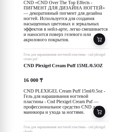
CND «CND Over The Top Effects -
ПИГМЕНТ ДЛЯ ДИЗАЙНА НОГТЕЙ»
— декоративный пигмент для дизайна
ногтей. Используется для создания
насыщенных цветовых и зеркальных
эффектов в нейл-арте, легко смешивается
и наносится поверх гелевого или
акрилового покрытия.
Гель для нарашивания ногтевой пластины - cnd plexigel
cream puf
CND Plexigel Cream Puff 15ML/0.5OZ
16 000
₸
CND PLEXIGEL Cream Puff 15ml/0.5oz -
Гель для нарашивания ногтевой
пластины - Cnd Plexigel Cream Puf —
профессиональное средство CND для
маникюра и ухода за ногтями.
Гель для нарашивания ногтевой пластины - cnd plexigel
clearly