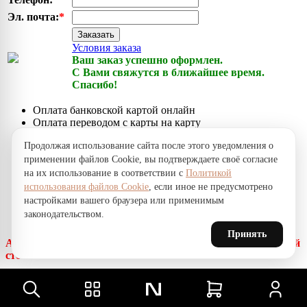
Эл. почта:
*
Заказать
Условия заказа
Ваш заказ успешно оформлен.
С Вами свяжутся в ближайшее время.
Спасибо!
Оплата банковской картой онлайн
Оплата переводом с карты на карту
Оплата наличными курьеру при получении
Продолжая использование сайта после этого уведомления о
Доставка по городу собственной курьерской службой
применении файлов Cookie, вы подтверждаете своё согласие
Срочная доставка по городу через сервисы доставки
на их использование в соответствии с
Политикой
Почтовая доставка заказов по Казахстану
использования файлов Cookie
, если иное не предусмотрено
Самовывоз заказов из офиса онлайн-супермаркета
настройками вашего браузера или применимым
NICKOL.KZ
законодательством.
Принять
Акция! Доставка заказов бесплатная, независимо от общей
стоимости заказа.