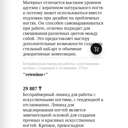
Материал отличается высоким уровнем
адгезии с кератином натурального ногтя
и поэтому может использоваться вместо
подложки при дизайне на проблемных
ногтях. Он способен самовыравниваться
при работе, отлично подходит для
смешивания различных цветов между
собой. Это предоставляет мастеру
дополнительные возможности создавать
стильный nail-арт и объемные
декоративные композиции.
Беспраймерный ликвид для работы с искуственными
ногтями, с тенденцией к отслаиванию, 237мл.
"retention+"
29 887
₸
Беспраймерный ликвид для работы с
искуственными ногтями, с тенденцией к
отслаиванию. Ликвид для
моделирования ногтей является
замечательной основой для создания
прочных и красивых искусственных
ногтей. Крепкое, превосходное