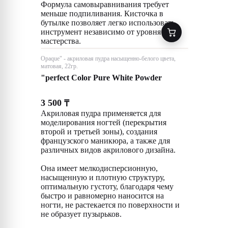
Формула самовыравнивания требует
меньше подпиливания. Кисточка в
бутылке позволяет легко использовать
инструмент независимо от уровня
мастерства.
Opaque" - акриловая пудра насыщенно-белого цвета,
матовая, 22гр.
"perfect Color Pure White Powder
3 500
₸
Акриловая пудра применяется для
моделирования ногтей (перекрытия
второй и третьей зоны), создания
французского маникюра, а также для
различных видов акрилового дизайна.
Она имеет мелкодисперсионную,
насыщенную и плотную структуру,
оптимальную густоту, благодаря чему
быстро и равномерно наносится на
ногти, не растекается по поверхности и
не образует пузырьков.