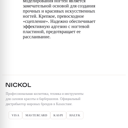
моделирования ногтей является
замечательной основой для создания
прочных и красивых искусственных
ногтей. Крепкое, превосходное
«сцепление». Надежно обеспечивает
эффективную адгезию с ногтевой
пластиной, предотвращает ее
расслаивание.
Профессиональная косметика, техника и инструменты
для салонов красоты и барбершопов. Официальный
дистрибьютор мировых брендов в Казахстане.
VISA
MASTERCARD
KASPI
HALYK