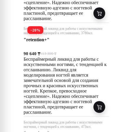
«сцепление». Надежно обеспечивает
эффективную адгезию с ногтевой
пластиной, предотвращает ее
расслаивание.
Беспраймерный ликвид для работы с искуственными
−20%
ногтями, с тенденцией к отслаиванию, 3786мл.
"retention+"
90 640
113 300
₸
₸
Беспраймерный ликвид для работы с
искуственными ногтями, с тенденцией к
отслаиванию. Ликвид для
моделирования ногтей является
замечательной основой для создания
прочных и красивых искусственных
ногтей. Крепкое, превосходное
«сцепление». Надежно обеспечивает
эффективную адгезию с ногтевой
пластиной, предотвращает ее
расслаивание.
Беспраймерный ликвид для работы с искуственными
ногтями, с тенденцией к отслаиванию, 473мл.