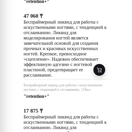
"retention+"
47 060
₸
Беспраймерный ликвид для работы с
искуственными ногтями, с тенденцией к
отслаиванию. Ликвид для
моделирования ногтей является
замечательной основой для создания
прочных и красивых искусственных
ногтей. Крепкое, превосходное
«сцепление». Надежно обеспечивает
эффективную адгезию с ногтевой
пластиной, предотвращает ее
расслаивание.
Беспраймерный ликвид для работы с искуственными
ногтями, с тенденцией к отслаиванию, 118мл.
"retention+"
17 875
₸
Беспраймерный ликвид для работы с
искуственными ногтями, с тенденцией к
отслаиванию. Ликвид для