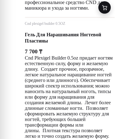
профессиональное средство CND для
маникюра и ухода за ногтями.
Cnd plexigel builder 0.5OZ
Гель Для Нарашивания Ногтевой
Пластины
7 700
₸
Cnd Plexigel Builder 0.5oz придает ногтям
естественную силу, форму и желаемую
длину. Создает прочное, прозрачное,
легкое натуральное наращивание ногтей
(среднего или длинного). Обеспечивает
широкий спектр использования; можно
наносить на натуральный ноготь, типсы
или форму для наращивания для
создания желаемой длины. Лечит более
длинные сломанные ногти. Позволяет
сформировать желаемую структуру для
ногтей, требующих большей
трансформации формы или
длины. Плотная текстура позволяет
легко и точно создать желаемую форму.