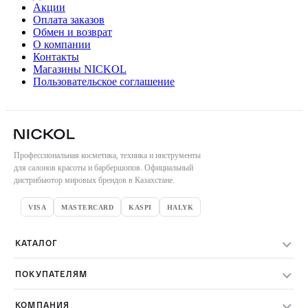
Акции
Оплата заказов
Обмен и возврат
О компании
Контакты
Магазины NICKOL
Пользовательское соглашение
Профессиональная косметика, техника и инструменты
для салонов красоты и барбершопов. Официальный
дистрибьютор мировых брендов в Казахстане.
VISA
MASTERCARD
KASPI
HALYK
КАТАЛОГ
Весь каталог
ПОКУПАТЕЛЯМ
Бренды
Доставка заказов
Уход за волосами
КОМПАНИЯ