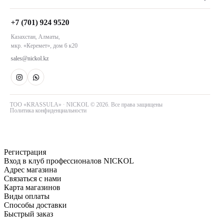
Оплата заказов
Техника и инструменты
О компании
Обмен и возврат
Акции
+7 (701) 924 9520
Контакты
Пользовательское соглашение
Казахстан, Алматы,
Магазины NICKOL
мкр. «Керемет», дом 6 к20
Алматы
sales@nickol.kz
Астана
Тараз
ТОО «KRASSULA» · NICKOL © 2026. Все права защищены
Политика конфиденциальности
Регистрация
Вход в клуб профессионалов NICKOL
Адрес магазина
Связаться с нами
Карта магазинов
Виды оплаты
Способы доставки
Быстрый заказ