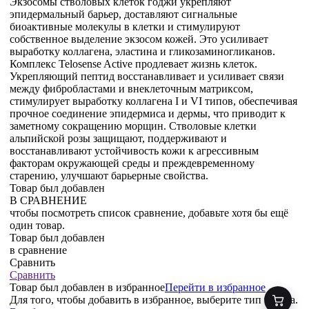
Экзосомы стволовых клеток годжи укрепляют
эпидермальный барьер, доставляют сигнальные
биоактивные молекулы в клетки и стимулируют
собственное выделение экзосом кожей. Это усиливает
выработку коллагена, эластина и гликозаминогликанов.
Комплекс Telosense Active продлевает жизнь клеток.
Укрепляющий пептид восстанавливает и усиливает связи
между фибробластами и внеклеточным матриксом,
стимулирует выработку коллагена I и VI типов, обеспечивая
прочное соединение эпидермиса и дермы, что приводит к
заметному сокращению морщин. Стволовые клетки
альпийской розы защищают, поддерживают и
восстанавливают устойчивость кожи к агрессивным
факторам окружающей среды и преждевременному
старению, улучшают барьерные свойства.
Товар был добавлен
В СРАВНЕНИЕ
чтобы посмотреть список сравнение, добавьте хотя бы ещё
один товар.
Товар был добавлен
в сравнение
Сравнить
Сравнить
Товар был добавлен
в избранное
Перейти в избранное
Для того, чтобы добавить в избранное, выберите тип товара.