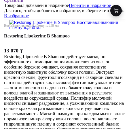
Сравнить
Товар был добавлен
в избранное
Перейти в избранное
Для того, чтобы добавить в избранное, выберите тип товара.
В избранное
Восстанавливающий шампунь,250 мл
Restoring Lipokerine B Shampoo
13 070
₸
Restoring Lipokerine B Shampoo действует мягко, но
эффективно: с помощью липоаминокислот из овса он
особенно бережно очищает, сохраняя естественную
кислотную защитную оболочку кожи головы. Экстракт
красной свеклы, фруктоолигосахарид из сахарной свеклы и
пантенол действуют как высокоэффективные увлажнители
— они мгновенно и надолго снабжают кожу головы и
волосы влагой и защищают от высыхания в результате
воздействия окружающей среды. Полиэфир молочной
кислоты снимает раздражение, а ухаживающий комплекс на
основе крахмала разглаживает волосы и улучшает их
расчесываемость. Мягкий шампунь при каждом мытье волос
нормализует микрофлору кожи головы, восстанавливает
гидролипидную пленку и сохраняет естественный баланс