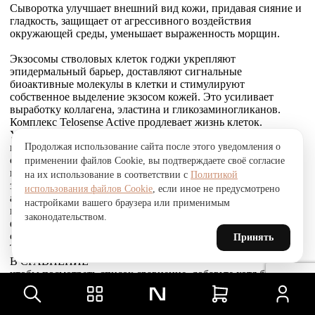
Сыворотка улучшает внешний вид кожи, придавая сияние и
гладкость, защищает от агрессивного воздействия
окружающей среды, уменьшает выраженность морщин.
Экзосомы стволовых клеток годжи укрепляют
эпидермальный барьер, доставляют сигнальные
биоактивные молекулы в клетки и стимулируют
собственное выделение экзосом кожей. Это усиливает
выработку коллагена, эластина и гликозаминогликанов.
Комплекс Telosense Active продлевает жизнь клеток.
Укрепляющий пептид восстанавливает и усиливает связи
Продолжая использование сайта после этого уведомления о
между фибробластами и внеклеточным матриксом,
стимулирует выработку коллагена I и VI типов, обеспечивая
применении файлов Cookie, вы подтверждаете своё согласие
прочное соединение эпидермиса и дермы, что приводит к
на их использование в соответствии с
Политикой
заметному сокращению морщин. Стволовые клетки
использования файлов Cookie
, если иное не предусмотрено
альпийской розы защищают, поддерживают и
настройками вашего браузера или применимым
восстанавливают устойчивость кожи к агрессивным
законодательством.
факторам окружающей среды и преждевременному
старению, улучшают барьерные свойства.
Принять
Товар был добавлен
В СРАВНЕНИЕ
чтобы посмотреть список сравнение, добавьте хотя бы ещё
один товар.
Товар был добавлен
в сравнение