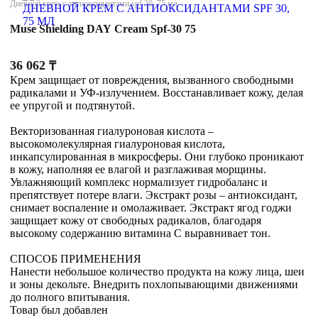
Дневной крем с антиоксидантами spf 30, 75 мл
Muse Shielding DAY Cream Spf-30 75
36 062
₸
Крем защищает от повреждения, вызванного свободными
радикалами и УФ-излучением. Восстанавливает кожу, делая
ее упругой и подтянутой.
Векторизованная гиалуроновая кислота –
высокомолекулярная гиалуроновая кислота,
инкапсулированная в микросферы. Они глубоко проникают
в кожу, наполняя ее влагой и разглаживая морщины.
Увлажняющий комплекс нормализует гидробаланс и
препятствует потере влаги. Экстракт розы – антиоксидант,
снимает воспаление и омолаживает. Экстракт ягод годжи
защищает кожу от свободных радикалов, благодаря
высокому содержанию витамина С выравнивает тон.
СПОСОБ ПРИМЕНЕНИЯ
Нанести небольшое количество продукта на кожу лица, шеи
и зоны декольте. Внедрить похлопывающими движениями
до полного впитывания.
Товар был добавлен