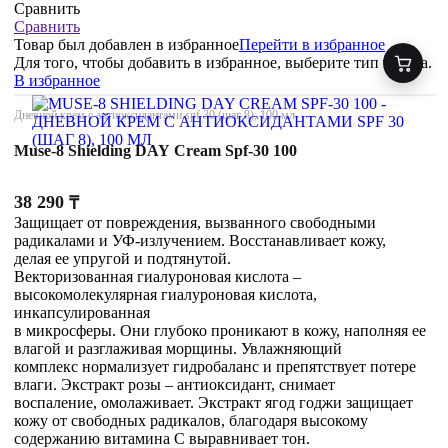
Сравнить
Сравнить
Товар был добавлен
в избранное
Перейти в избранное
Для того, чтобы добавить в избранное, выберите тип товара.
В избранное
Дневной крем с антиоксидантами spf 30 (шаг 8), 100 мл
Muse-8 Shielding DAY Cream Spf-30 100
38 290
₸
Защищает от повреждения, вызванного свободными
радикалами и УФ-излучением. Восстанавливает кожу,
делая ее упругой и подтянутой.
Векторизованная гиалуроновая кислота –
высокомолекулярная гиалуроновая кислота,
инкапсулированная
в микросферы. Они глубоко проникают в кожу, наполняя ее
влагой и разглаживая морщины. Увлажняющий
комплекс нормализует гидробаланс и препятствует потере
влаги. Экстракт розы – антиоксидант, снимает
воспаление, омолаживает. Экстракт ягод годжи защищает
кожу от свободных радикалов, благодаря высокому
содержанию витамина С выравнивает тон.