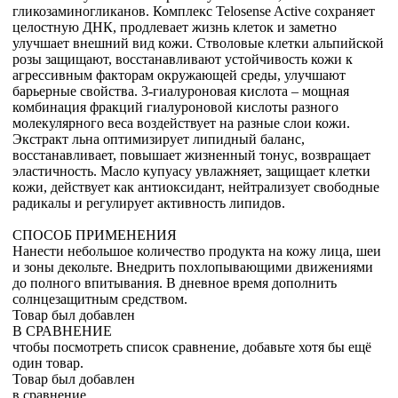
гликозаминогликанов. Комплекс Telosense Active сохраняет
целостную ДНК, продлевает жизнь клеток и заметно
улучшает внешний вид кожи. Стволовые клетки альпийской
розы защищают, восстанавливают устойчивость кожи к
агрессивным факторам окружающей среды, улучшают
барьерные свойства. 3-гиалуроновая кислота – мощная
комбинация фракций гиалуроновой кислоты разного
молекулярного веса воздействует на разные слои кожи.
Экстракт льна оптимизирует липидный баланс,
восстанавливает, повышает жизненный тонус, возвращает
эластичность. Масло купуасу увлажняет, защищает клетки
кожи, действует как антиоксидант, нейтрализует свободные
радикалы и регулирует активность липидов.
СПОСОБ ПРИМЕНЕНИЯ
Нанести небольшое количество продукта на кожу лица, шеи
и зоны декольте. Внедрить похлопывающими движениями
до полного впитывания. В дневное время дополнить
солнцезащитным средством.
Товар был добавлен
В СРАВНЕНИЕ
чтобы посмотреть список сравнение, добавьте хотя бы ещё
один товар.
Товар был добавлен
в сравнение