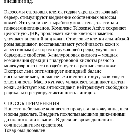
внешний вид.
Экзосомы стволовых клеток годжи укрепляют кожный
барьер, стимулируют выделение собственных экзосом
кожей. Это усиливает выработку коллагена, эластина и
гликозаминогликанов. Комплекс Telosense Active сохраняет
целостную ДНК, продлевает жизнь клеток и заметно
улучшает внешний вид кожи. Стволовые клетки альпийской
розы защищают, восстанавливают устойчивость кожи к
агрессивным факторам окружающей среды, улучшают
барьерные свойства. 3-гиалуроновая кислота – мощная
комбинация фракций гиалуроновой кислоты разного
молекулярного веса воздействует на разные слои кожи.
Экстракт льна оптимизирует липидный баланс,
восстанавливает, повышает жизненный тонус, возвращает
эластичность. Масло купуасу увлажняет, защищает клетки
кожи, действует как антиоксидант, нейтрализует свободные
радикалы и регулирует активность липидов.
СПОСОБ ПРИМЕНЕНИЯ
Нанести небольшое количество продукта на кожу лица, шеи
и зоны декольте. Внедрить похлопывающими движениями
до полного впитывания. В дневное время дополнить
солнцезащитным средством.
Товар был добавлен