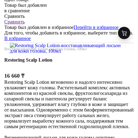
Товар был добавлен
в сравнение
Сравнить
Сравнить
Товар был добавлен
в избранное
Перейти в избранное
Для того, чтобы добавить в избранное, выберите тип товара.
В избранное
Восстанавливающий лосьон для кожи головы, 100мл
Restoring Scalp Lotion
16 660
₸
Restoring Scalp Lotion мгновенно и надолго интенсивно
увлажняет кожу головы. Растительный комплекс активных
компонентов из красной свеклы, фруктоолигосахарида из
сахарной свеклы и пантенола регулирует баланс
увлажнения, удерживает влагу глубоко в коже и защищает
от высыхания. Одновременно с этим биоферментированный
экстракт овса стимулирует работу сальных желез,
нормализует выработку кожного сала, поддерживая тем
самым регенерацию естественной гидролипидной пленки.
Регенерирующий лосьон для кожи головы ощутимо