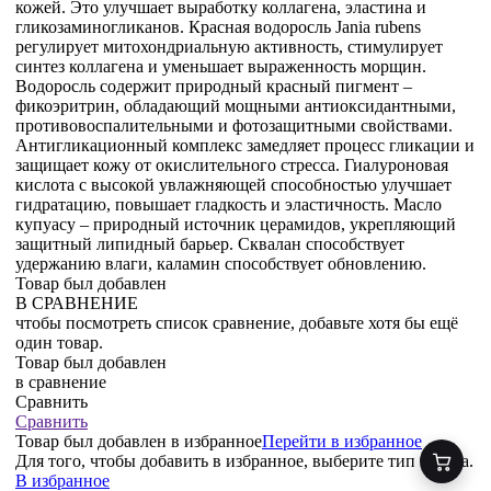
кожей. Это улучшает выработку коллагена, эластина и
гликозаминогликанов. Красная водоросль Jania rubens
регулирует митохондриальную активность, стимулирует
синтез коллагена и уменьшает выраженность морщин.
Водоросль содержит природный красный пигмент –
фикоэритрин, обладающий мощными антиоксидантными,
противовоспалительными и фотозащитными свойствами.
Антигликационный комплекс замедляет процесс гликации и
защищает кожу от окислительного стресса. Гиалуроновая
кислота с высокой увлажняющей способностью улучшает
гидратацию, повышает гладкость и эластичность. Масло
купуасу – природный источник церамидов, укрепляющий
защитный липидный барьер. Сквалан способствует
удержанию влаги, каламин способствует обновлению.
Товар был добавлен
В СРАВНЕНИЕ
чтобы посмотреть список сравнение, добавьте хотя бы ещё
один товар.
Товар был добавлен
в сравнение
Сравнить
Сравнить
Товар был добавлен
в избранное
Перейти в избранное
Для того, чтобы добавить в избранное, выберите тип товара.
В избранное