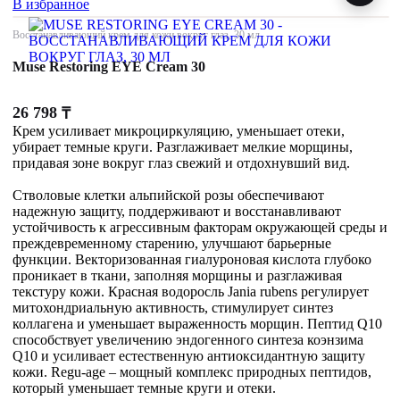
В избранное
Восстанавливающий крем для кожи вокруг глаз, 30 мл
Muse Restoring EYE Cream 30
26 798
₸
Крем усиливает микроциркуляцию, уменьшает отеки,
убирает темные круги. Разглаживает мелкие морщины,
придавая зоне вокруг глаз свежий и отдохнувший вид.
Стволовые клетки альпийской розы обеспечивают
надежную защиту, поддерживают и восстанавливают
устойчивость к агрессивным факторам окружающей среды и
преждевременному старению, улучшают барьерные
функции. Векторизованная гиалуроновая кислота глубоко
проникает в ткани, заполняя морщины и разглаживая
текстуру кожи. Красная водоросль Jania rubens регулирует
митохондриальную активность, стимулирует синтез
коллагена и уменьшает выраженность морщин. Пептид Q10
способствует увеличению эндогенного синтеза коэнзима
Q10 и усиливает естественную антиоксидантную защиту
кожи. Regu-age – мощный комплекс природных пептидов,
который уменьшает темные круги и отеки.