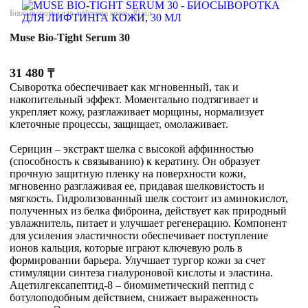
Биосыворотка для лифтинга кожи, 30 мл
Muse Bio-Tight Serum 30
31 480
₸
Сыворотка обеспечивает как мгновенный, так и
накопительный эффект. Моментально подтягивает и
укрепляет кожу, разглаживает морщины, нормализует
клеточные процессы, защищает, омолаживает.
Серицин – экстракт шелка с высокой аффинностью
(способность к связыванию) к кератину. Он образует
прочную защитную пленку на поверхности кожи,
мгновенно разглаживая ее, придавая шелковистость и
мягкость. Гидролизованный шелк состоит из аминокислот,
полученных из белка фиброина, действует как природный
увлажнитель, питает и улучшает регенерацию. Компонент
для усиления эластичности обеспечивает поступление
ионов кальция, которые играют ключевую роль в
формировании барьера. Улучшает тургор кожи за счет
стимуляции синтеза гиалуроновой кислоты и эластина.
Ацетилгексапептид-8 – биомиметический пептид с
ботулоподобным действием, снижает выраженность