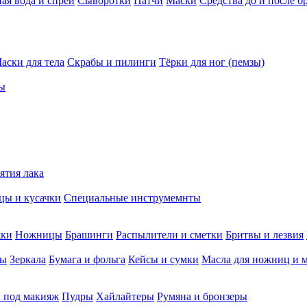
ая вода и спреи
Сыворотки
Патчи
Маски
Средства до и после б
аски для тела
Скрабы и пилинги
Тёрки для ног (пемзы)
ы
ятия лака
ы и кусачки
Специальные инструмемнты
жки
Ножницы
Брашинги
Распылители и сметки
Бритвы и лезвия
мы
Зеркала
Бумага и фольга
Кейсы и сумки
Масла для ножниц и 
 под макияж
Пудры
Хайлайтеры
Румяна и бронзеры