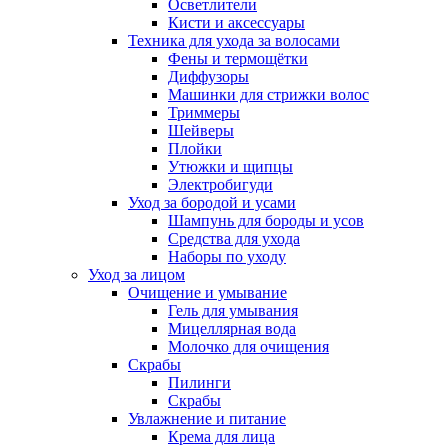
Осветлители
Кисти и аксессуары
Техника для ухода за волосами
Фены и термощётки
Диффузоры
Машинки для стрижки волос
Триммеры
Шейверы
Плойки
Утюжки и щипцы
Электробигуди
Уход за бородой и усами
Шампунь для бороды и усов
Средства для ухода
Наборы по уходу
Уход за лицом
Очищение и умывание
Гель для умывания
Мицеллярная вода
Молочко для очищения
Скрабы
Пилинги
Скрабы
Увлажнение и питание
Крема для лица