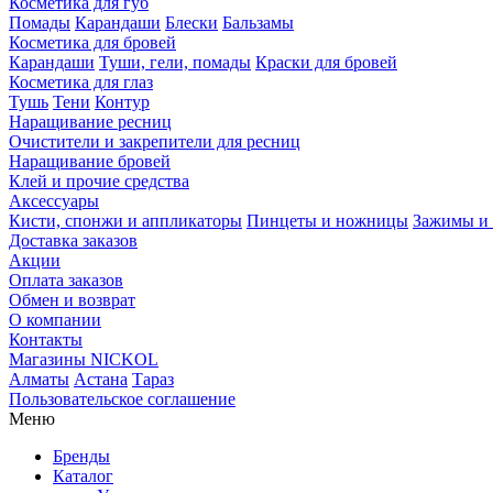
Косметика для губ
Помады
Карандаши
Блески
Бальзамы
Косметика для бровей
Карандаши
Туши, гели, помады
Краски для бровей
Косметика для глаз
Тушь
Тени
Контур
Наращивание ресниц
Очистители и закрепители для ресниц
Наращивание бровей
Клей и прочие средства
Аксессуары
Кисти, спонжи и аппликаторы
Пинцеты и ножницы
Зажимы и 
Доставка заказов
Акции
Оплата заказов
Обмен и возврат
О компании
Контакты
Магазины NICKOL
Алматы
Астана
Тараз
Пользовательское соглашение
Меню
Бренды
Каталог