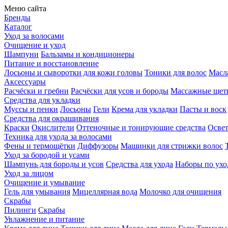
Меню сайта
Бренды
Каталог
Уход за волосами
Очищение и уход
Шампуни
Бальзамы и кондиционеры
Питание и восстановление
Лосьоны и сыворотки для кожи головы
Тоники для волос
Масла
Аксессуары
Расчёски и гребни
Расчёски для усов и бороды
Массажные щет
Средства для укладки
Муссы и пенки
Лосьоны
Гели
Крема для укладки
Пасты и воск
Средства для окрашивания
Краски
Окислители
Оттеночные и тонирующие средства
Осве
Техника для ухода за волосами
Фены и термощётки
Диффузоры
Машинки для стрижки волос
Уход за бородой и усами
Шампунь для бороды и усов
Средства для ухода
Наборы по ухо
Уход за лицом
Очищение и умывание
Гель для умывания
Мицеллярная вода
Молочко для очищения
Скрабы
Пилинги
Скрабы
Увлажнение и питание