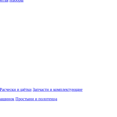
ритья
Наборы
Расчески и щётки
Запчасти и комплектующие
машинок
Простыни и полотенца