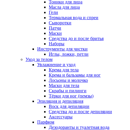
Тоники для лица
Масла для лица
Гели
Термальная вода и спреи
Сыворотки
Патчи
Маски
Средства до и после бритья
Наборы
Инструменты для чистки
Иглы, ложки, петли
Уход за телом
Увлажнение и уход
Крема для тела
Крема и бальзамы для ног
Лосьоны и молочко
Маски для тела
Скрабы и пилинги
Тёрки для ног (пемзы)
Эпиляция и депиляция
Воск для депиляции
Средства до и после депиляции
Аксессуары
Парфюм
Дезодоранты и туалетная вода