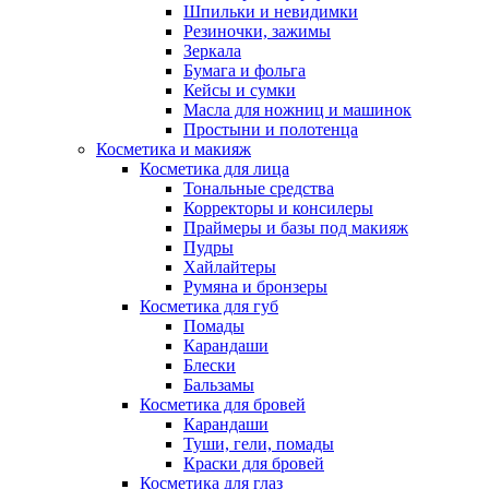
Шпильки и невидимки
Резиночки, зажимы
Зеркала
Бумага и фольга
Кейсы и сумки
Масла для ножниц и машинок
Простыни и полотенца
Косметика и макияж
Косметика для лица
Тональные средства
Корректоры и консилеры
Праймеры и базы под макияж
Пудры
Хайлайтеры
Румяна и бронзеры
Косметика для губ
Помады
Карандаши
Блески
Бальзамы
Косметика для бровей
Карандаши
Туши, гели, помады
Краски для бровей
Косметика для глаз