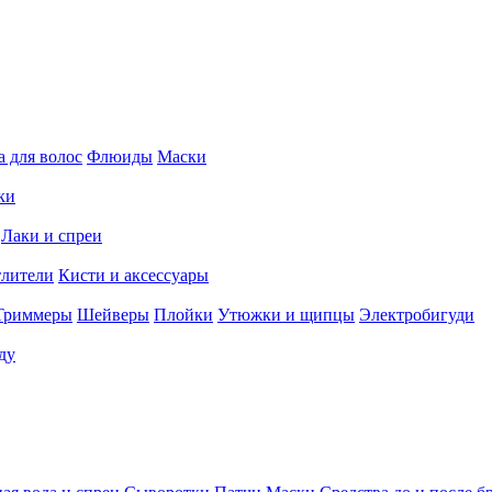
 для волос
Флюиды
Маски
ки
Лаки и спреи
тлители
Кисти и аксессуары
Триммеры
Шейверы
Плойки
Утюжки и щипцы
Электробигуди
ду