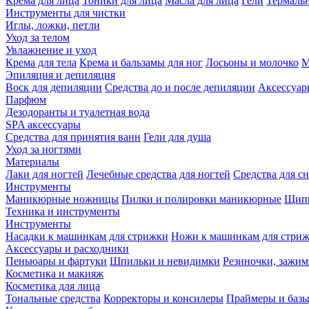
Крема для лица
Тоники для лица
Масла для лица
Гели
Термальн
Инструменты для чистки
Иглы, ложки, петли
Уход за телом
Увлажнение и уход
Крема для тела
Крема и бальзамы для ног
Лосьоны и молочко
М
Эпиляция и депиляция
Воск для депиляции
Средства до и после депиляции
Аксессуар
Парфюм
Дезодоранты и туалетная вода
SPA аксессуары
Средства для принятия ванн
Гели для душа
Уход за ногтями
Материалы
Лаки для ногтей
Лечебные средства для ногтей
Средства для сн
Инструменты
Маникюрные ножницы
Пилки и полировки маникюрные
Щипц
Техника и инструменты
Инструменты
Насадки к машинкам для стрижки
Ножи к машинкам для стри
Аксессуары и расходники
Пеньюары и фартуки
Шпильки и невидимки
Резиночки, зажи
Косметика и макияж
Косметика для лица
Тональные средства
Корректоры и консилеры
Праймеры и базы