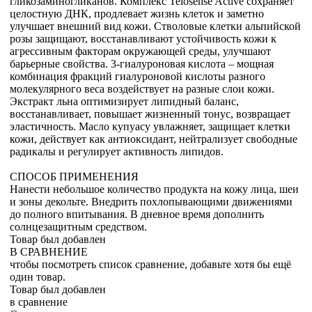
гликозаминогликанов. Комплекс Telosense Active сохраняет
целостную ДНК, продлевает жизнь клеток и заметно
улучшает внешний вид кожи. Стволовые клетки альпийской
розы защищают, восстанавливают устойчивость кожи к
агрессивным факторам окружающей среды, улучшают
барьерные свойства. 3-гиалуроновая кислота – мощная
комбинация фракций гиалуроновой кислоты разного
молекулярного веса воздействует на разные слои кожи.
Экстракт льна оптимизирует липидный баланс,
восстанавливает, повышает жизненный тонус, возвращает
эластичность. Масло купуасу увлажняет, защищает клетки
кожи, действует как антиоксидант, нейтрализует свободные
радикалы и регулирует активность липидов.
СПОСОБ ПРИМЕНЕНИЯ
Нанести небольшое количество продукта на кожу лица, шеи
и зоны декольте. Внедрить похлопывающими движениями
до полного впитывания. В дневное время дополнить
солнцезащитным средством.
Товар был добавлен
В СРАВНЕНИЕ
чтобы посмотреть список сравнение, добавьте хотя бы ещё
один товар.
Товар был добавлен
в сравнение