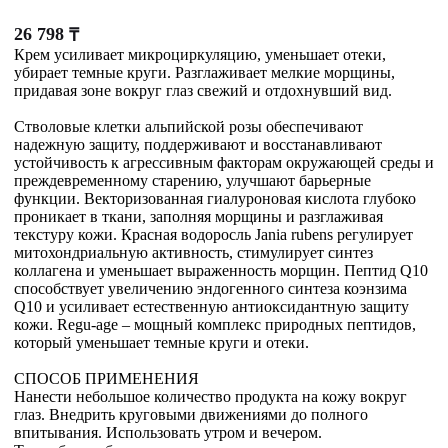
26 798
₸
Крем усиливает микроциркуляцию, уменьшает отеки,
убирает темные круги. Разглаживает мелкие морщины,
придавая зоне вокруг глаз свежий и отдохнувший вид.
Стволовые клетки альпийской розы обеспечивают
надежную защиту, поддерживают и восстанавливают
устойчивость к агрессивным факторам окружающей среды и
преждевременному старению, улучшают барьерные
функции. Векторизованная гиалуроновая кислота глубоко
проникает в ткани, заполняя морщины и разглаживая
текстуру кожи. Красная водоросль Jania rubens регулирует
митохондриальную активность, стимулирует синтез
коллагена и уменьшает выраженность морщин. Пептид Q10
способствует увеличению эндогенного синтеза коэнзима
Q10 и усиливает естественную антиоксидантную защиту
кожи. Regu-age – мощный комплекс природных пептидов,
который уменьшает темные круги и отеки.
СПОСОБ ПРИМЕНЕНИЯ
Нанести небольшое количество продукта на кожу вокруг
глаз. Внедрить круговыми движениями до полного
впитывания. Использовать утром и вечером.