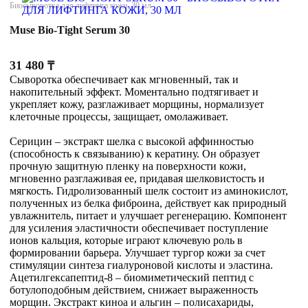
Биосыворотка для лифтинга кожи, 30 мл
Muse Bio-Tight Serum 30
31 480
₸
Сыворотка обеспечивает как мгновенный, так и
накопительный эффект. Моментально подтягивает и
укрепляет кожу, разглаживает морщины, нормализует
клеточные процессы, защищает, омолаживает.
Серицин – экстракт шелка с высокой аффинностью
(способность к связыванию) к кератину. Он образует
прочную защитную пленку на поверхности кожи,
мгновенно разглаживая ее, придавая шелковистость и
мягкость. Гидролизованный шелк состоит из аминокислот,
полученных из белка фиброина, действует как природный
увлажнитель, питает и улучшает регенерацию. Компонент
для усиления эластичности обеспечивает поступление
ионов кальция, которые играют ключевую роль в
формировании барьера. Улучшает тургор кожи за счет
стимуляции синтеза гиалуроновой кислоты и эластина.
Ацетилгексапептид-8 – биомиметический пептид с
ботулоподобным действием, снижает выраженность
морщин. Экстракт киноа и альгин – полисахариды,