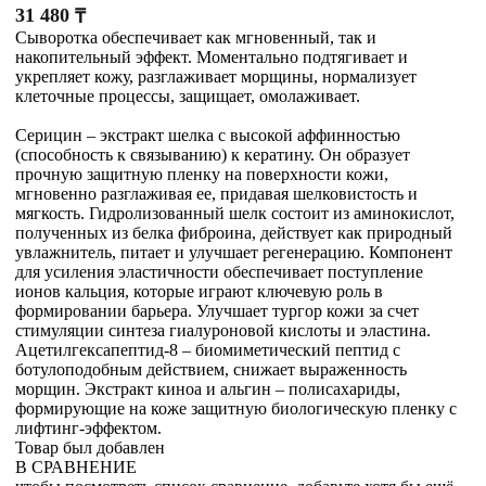
31 480
₸
Сыворотка обеспечивает как мгновенный, так и
накопительный эффект. Моментально подтягивает и
укрепляет кожу, разглаживает морщины, нормализует
клеточные процессы, защищает, омолаживает.
Серицин – экстракт шелка с высокой аффинностью
(способность к связыванию) к кератину. Он образует
прочную защитную пленку на поверхности кожи,
мгновенно разглаживая ее, придавая шелковистость и
мягкость. Гидролизованный шелк состоит из аминокислот,
полученных из белка фиброина, действует как природный
увлажнитель, питает и улучшает регенерацию. Компонент
для усиления эластичности обеспечивает поступление
ионов кальция, которые играют ключевую роль в
формировании барьера. Улучшает тургор кожи за счет
стимуляции синтеза гиалуроновой кислоты и эластина.
Ацетилгексапептид-8 – биомиметический пептид с
ботулоподобным действием, снижает выраженность
морщин. Экстракт киноа и альгин – полисахариды,
формирующие на коже защитную биологическую пленку с
лифтинг-эффектом.
Товар был добавлен
В СРАВНЕНИЕ