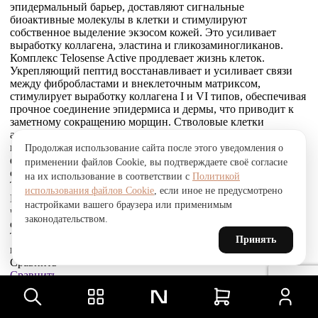
эпидермальный барьер, доставляют сигнальные
биоактивные молекулы в клетки и стимулируют
собственное выделение экзосом кожей. Это усиливает
выработку коллагена, эластина и гликозаминогликанов.
Комплекс Telosense Active продлевает жизнь клеток.
Укрепляющий пептид восстанавливает и усиливает связи
между фибробластами и внеклеточным матриксом,
стимулирует выработку коллагена I и VI типов, обеспечивая
прочное соединение эпидермиса и дермы, что приводит к
заметному сокращению морщин. Стволовые клетки
альпийской розы защищают, поддерживают и
восстанавливают устойчивость кожи к агрессивным
Продолжая использование сайта после этого уведомления о
факторам окружающей среды и преждевременному
применении файлов Cookie, вы подтверждаете своё согласие
старению, улучшают барьерные свойства.
на их использование в соответствии с
Политикой
Товар был добавлен
использования файлов Cookie
, если иное не предусмотрено
В СРАВНЕНИЕ
настройками вашего браузера или применимым
чтобы посмотреть список сравнение, добавьте хотя бы ещё
законодательством.
один товар.
Товар был добавлен
Принять
в сравнение
Сравнить
Сравнить
Товар был добавлен
в избранное
Перейти в избранное
Для того, чтобы добавить в избранное, выберите тип товара.
В избранное