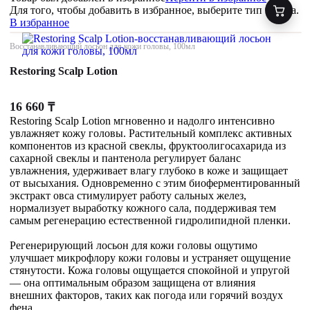
Для того, чтобы добавить в избранное, выберите тип товара.
В избранное
Восстанавливающий лосьон для кожи головы, 100мл
Restoring Scalp Lotion
16 660
₸
Restoring Scalp Lotion мгновенно и надолго интенсивно
увлажняет кожу головы. Растительный комплекс активных
компонентов из красной свеклы, фруктоолигосахарида из
сахарной свеклы и пантенола регулирует баланс
увлажнения, удерживает влагу глубоко в коже и защищает
от высыхания. Одновременно с этим биоферментированный
экстракт овса стимулирует работу сальных желез,
нормализует выработку кожного сала, поддерживая тем
самым регенерацию естественной гидролипидной пленки.
Регенерирующий лосьон для кожи головы ощутимо
улучшает микрофлору кожи головы и устраняет ощущение
стянутости. Кожа головы ощущается спокойной и упругой
— она оптимальным образом защищена от влияния
внешних факторов, таких как погода или горячий воздух
фена.