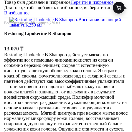
Товар был добавлен
в избранное
Перейти в избранное
Для того, чтобы добавить в избранное, выберите тип товара.
В избранное
Восстанавливающий шампунь,250 мл
Restoring Lipokerine B Shampoo
13 070
₸
Restoring Lipokerine B Shampoo действует мягко, но
эффективно: с помощью липоаминокислот из овса он
особенно бережно очищает, сохраняя естественную
кислотную защитную оболочку кожи головы. Экстракт
красной свеклы, фруктоолигосахарид из сахарной свеклы и
пантенол действуют как высокоэффективные увлажнители
— они мгновенно и надолго снабжают кожу головы и
волосы влагой и защищают от высыхания в результате
воздействия окружающей среды. Полиэфир молочной
кислоты снимает раздражение, а ухаживающий комплекс на
основе крахмала разглаживает волосы и улучшает их
расчесываемость. Мягкий шампунь при каждом мытье волос
нормализует микрофлору кожи головы, восстанавливает
гидролипидную пленку и сохраняет естественный баланс
увлажнения кожи головы. Ощущение стянутости и сухость