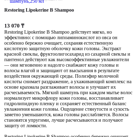
Restoring Lipokerine B Shampoo
13 070
₸
Restoring Lipokerine B Shampoo действует мягко, но
эффективно: с помощью липоаминокислот из овса он
особенно бережно очищает, сохраняя естественную
кислотную защитную оболочку кожи головы. Экстракт
красной свеклы, фруктоолигосахарид из сахарной свеклы и
пантенол действуют как высокоэффективные увлажнители
— они мгновенно и надолго снабжают кожу головы и
волосы влагой и защищают от высыхания в результате
воздействия окружающей среды. Полиэфир молочной
кислоты снимает раздражение, а ухаживающий комплекс на
основе крахмала разглаживает волосы и улучшает их
расчесываемость. Мягкий шампунь при каждом мытье волос
нормализует микрофлору кожи головы, восстанавливает
гидролипидную пленку и сохраняет естественный баланс
увлажнения кожи головы. Ощущение стянутости и сухость
заметно уменьшаются, кожа головы расслабляется. Волосы
становятся упругими, лучше расчесываются и получают
защиту от ломкости.
Restoring Lipokerine B Shampoo особенно бережно очищает