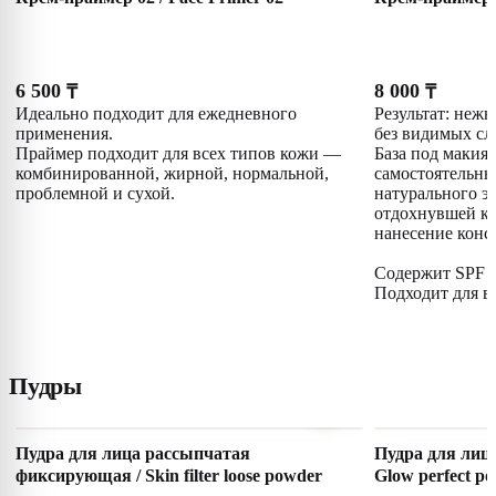
6 500
8 000
₸
₸
Идеально подходит для ежедневного
Результат: нежн
применения.
без видимых сл
Праймер подходит для всех типов кожи —
База под макия
комбинированной, жирной, нормальной,
самостоятельны
проблемной и сухой.
натурального э
отдохнувшей кож
нанесение конс
Содержит SPF 1
Подходит для в
Пудры
Пудра для лица рассыпчатая
Пудра для лиц
фиксирующая / Skin filter loose powder
Glow perfect 