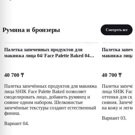
Румяна и бронзеры
Смотреть все
Палетка запеченных продуктов для
Палетка запеч
макияжа лица 04/ Face Palette Baked 04
макияжа лица 0
SHIKstudio
SHIKstudio
40 700
40 700
₸
₸
Палетка запечённых продуктов для макияжа
Палетка запечё
лица SHIK Face Palette Baked позволяет
лица SHIK Face 
смоделировать лицо, добавить румянец и
оттенки для ск
сияние одним набором. Шелковистые
сияния. Запечё
запечённые текстуры создают естественный
на кожу и легк
финиш.
Вариант 03.
Вариант 04.