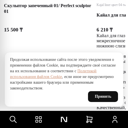
Скульптор запеченный 01/ Perfect sculptor
Kajal liner цвет 04 twe
01
Кайал для глаз
15 500
6 210
₸
₸
Кайал для глаз
межресничное п
нижнюю слизис
Мягкая кремова
Продолжая использование сайта после этого уведомления о
продукт разным
применении файлов Cookie, вы подтверждаете своё согласие
на их использование в соответствии с
Политикой
— как подводку
взгляда
использования файлов Cookie
, если иное не предусмотрено
— растушевать 
настройками вашего браузера или применимым
— нарисовать к
законодательством.
Принять
Кайал для глаз 
яркую линию од
Качественный, 
легко затачивае
слизистую, кар
стойкое покрыти