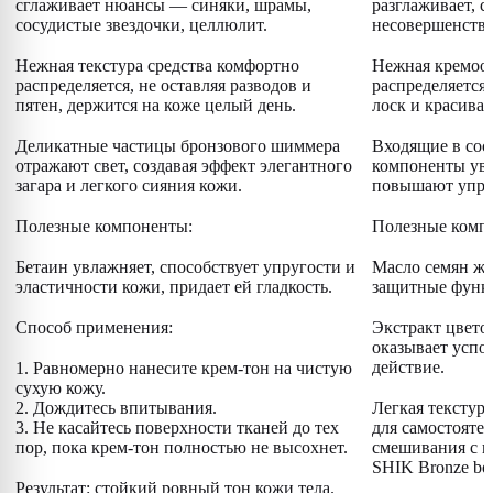
сглаживает нюансы — синяки, шрамы,
разглаживает, 
сосудистые звездочки, целлюлит.
несовершенства
⠀
⠀
Нежная текстура средства комфортно
Нежная кремооб
распределяется, не оставляя разводов и
распределяется,
пятен, держится на коже целый день.
лоск и красивая
⠀
⠀
Деликатные частицы бронзового шиммера
Входящие в со
отражают свет, создавая эффект элегантного
компоненты ув
загара и легкого сияния кожи.
повышают упру
⠀
⠀
Полезные компоненты:
Полезные комп
⠀
⠀
Бетаин увлажняет, способствует упругости и
Масло семян жо
эластичности кожи, придает ей гладкость.
защитные функ
⠀
⠀
Способ применения:
Экстракт цвето
оказывает усп
⠀
действие.
1. Равномерно нанесите крем-тон на чистую
сухую кожу.
⠀
2. Дождитесь впитывания.
Легкая текстура
3. Не касайтесь поверхности тканей до тех
для самостоятел
пор, пока крем-тон полностью не высохнет.
смешивания с к
SHIK Bronze bod
⠀
Результат: стойкий ровный тон кожи тела.
⠀