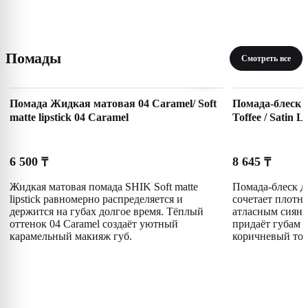
Помады
Смотреть все
Помада Жидкая матовая 04 Caramel/ Soft
Помада-блеск дл
matte lipstick 04 Caramel
Toffee / Satin L
6 500
8 645
₸
₸
Жидкая матовая помада SHIK Soft matte
Помада-блеск дл
lipstick равномерно распределяется и
сочетает плотн
держится на губах долгое время. Тёплый
атласным сияни
оттенок 04 Caramel создаёт уютный
придаёт губам 
карамельный макияж губ.
коричневый тон