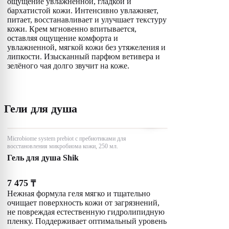
ощущение увлажненной, гладкой и
бархатистой кожи. Интенсивно увлажняет,
питает, восстанавливает и улучшает текстуру
кожи. Крем мгновенно впитывается,
оставляя ощущение комфорта и
увлажненной, мягкой кожи без утяжеления и
липкости. Изысканный парфюм ветивера и
зелёного чая долго звучит на коже.
Гели для душа
Microbiome system prebiot с пребиотиками для
восстановления микробиома кожи, 250 мл.
Гель для душа Shik
7 475
₸
Нежная формула геля мягко и тщательно
очищает поверхность кожи от загрязнений,
не повреждая естественную гидролипидную
пленку. Поддерживает оптимальный уровень