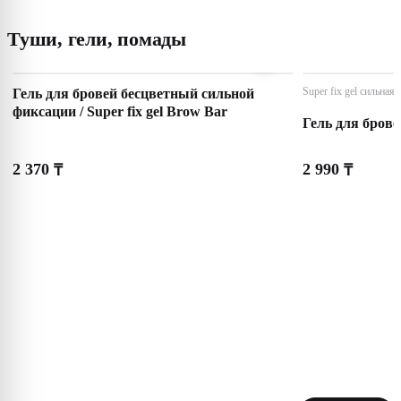
Туши, гели, помады
Гель для бровей бесцветный сильной
Super fix gel сильная
фиксации / Super fix gel Brow Bar
Гель для брове
2 370
2 990
₸
₸