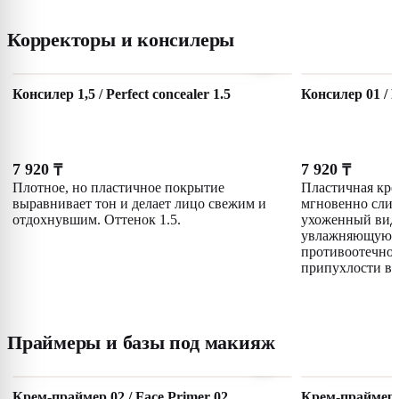
Корректоры и консилеры
Консилер 1,5 / Perfect concealer 1.5
Консилер 01 / P
7 920
7 920
₸
₸
Плотное, но пластичное покрытие
Пластичная кре
выравнивает тон и делает лицо свежим и
мгновенно слив
отдохнувшим. Оттенок 1.5.
ухоженный вид.
увлажняющую ф
противоотечное
припухлости в о
Праймеры и базы под макияж
Крем-праймер 02 / Face Primer 02
Крем-праймер 0