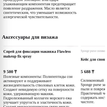
ухаживающим компонентам предотвращает
появление раздражения. Масло является
синтетическим, что уменьшает возможность
аллергической чувствительности.
Аксессуары для визажа
Спрей для фиксации макияжа Flawless
Sponge purse силикон
makeup fix spray
Кейс для спонж
9 500
5 688
₸
₸
Полезные компоненты: Полипептиды сои
Силиконовый к
активируют и поддерживают
Sponge purse з
жизнедеятельность стволовых клеток кожи.
пыли и поврежд
Создают невидимую сетку на поверхности
Практичный чех
кожи, удерживающую макияж.
содержать инст
Гидролизованный коллаген морского ежа
чистоте.
улучшает упругость и эластичность кожи.
Создает микроскопические связи между