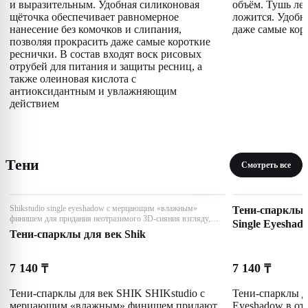
и выразительным. Удобная силиконовая
объём. Тушь ле
щёточка обеспечивает равномерное
ложится. Удобн
нанесение без комочков и слипания,
даже самые кор
позволяя прокрасить даже самые короткие
реснички. В состав входят воск рисовых
отрубей для питания и защиты ресниц, а
также олеиновая кислота с
антиоксидантным и увлажняющим
действием
Тени
Смотреть все
Shikstudio single eyeshadow с мерцающим «влажным»
Тени-спарклы д
финишем для придания неотразимого 3D-сияния взгляду,
Single Eyeshad
цвет vega, 1,8 гр.
Тени-спарклы для век Shik
7 140
7 140
₸
₸
Тени-спарклы для век SHIK SHIKstudio с
Тени-спарклы дл
мерцающим «влажным» финишем придают
Eyeshadow в отт