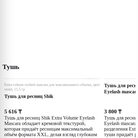
Тушь
Extra volume eyelash mascara для максимального объема, цвет
Тушь для ресни
violet, 11,5 гр
Eyelash mascar
Тушь для ресниц Shik
5 616
3 800
₸
₸
Тушь для ресниц Shik Extra Volume Eyelash
Тушь для ресниц
Mascara обладает кремовой текстурой,
Eyelash mascara
которая придаёт ресницам максимальный
разделения Extr
объём формата XXL, делая взгляд глубоким
туши придаёт 