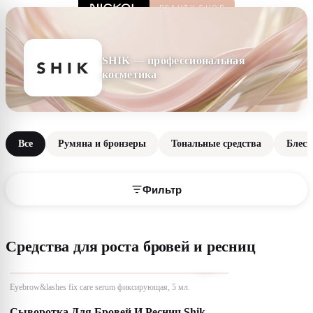
SHIK — профессиональная
косметика
Все
Румяна и бронзеры
Тональные средства
Блеск
Фильтр
Средства для роста бровей и ресниц
Eyebrow&lashes fix care serum фиксирующая, 5 мл.
Сыворотка Для Бровей И Ресниц Shik