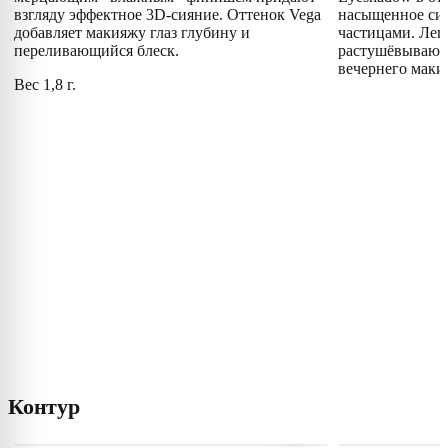
взгляду эффектное 3D-сияние. Оттенок Vega
насыщенное си
добавляет макияжу глаз глубину и
частицами. Лег
переливающийся блеск.
растушёвываютс
вечернего маки
Вес 1,8 г.
Контур