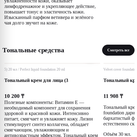
увлажненности кожи, оказывает
лимфодренажное и укрепляющее действие,
повышает тонус и эластичность кожи.
Изысканный парфюм ветивера и зелёного
чая долго звучит на коже.
Тональные средства
Смотреть все
5) 20 мл / Perfect liquid foundation 20 ml
Velvet cover foundatio
Тональный крем для лица (3
Тональный кре
10 200
11 908
₸
₸
Полезные компоненты: Витамин Е —
Тональный крем
необходимый компонент для сохранения
foundation дари
здоровой и красивой кожи. Интенсивно
бархатистый фи
питает, смягчает и увлажняет кожу. Лизин
естественно ск
стимулирует синтез коллагена, обладает
смягчающим, увлажняющим и
Объём 30 мл.
антивозрастным эффектом. Тональный крем