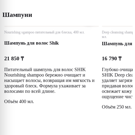
Шампуни
Nourishing sgampoo питательный для блеска, 400 мл.
Deep cleansing sham
мл.
Шампунь для волос Shik
Шампунь для в
21 850
16 790
₸
₸
Питательный шампунь для волос SHIK
Глубоко очища
Nourishing shampoo бережно очищает и
SHIK Deep clea
насыщает волосы, возвращая им мягкость и
удаляет загрязн
здоровый блеск. Формула ухаживает за
придавая волос
волосами по всей длине.
освежает кожу 
ощущение чист
Объём 400 мл.
Объём 250 мл.