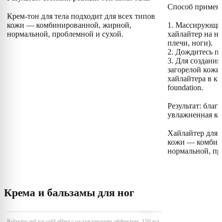
Способ примен
⠀
Крем-тон для тела подходит для всех типов
⠀
кожи — комбинированной, жирной,
1. Массирующи
нормальной, проблемной и сухой.
хайлайтер на не
плечи, ноги).
2. Дождитесь п
3. Для создани
загорелой кожи
хайлайтера в к
foundation.
⠀
Результат: бла
увлажненная ко
⠀
Хайлайтер для т
кожи — комбин
нормальной, пр
Крема и бальзамы для ног
Relaxing gel ice cold effect с охлаждающим эффектом, 150 мл.