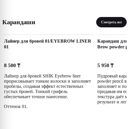
Карандаши
Смотреть все
Лайнер для бровей 01/EYEBROW LINER
Карандаш для 
01
Brow powder pe
8 500
5 950
₸
₸
Лайнер для бровей SHIK Eyebrow liner
Пудровый кара
прорисовывает тонкие волоски и заполняет
powder pencil в
пробелы, создавая эффект естественных
заполняет и по
густых бровей. Тонкий грифель
придавая им ес
обеспечивает точное нанесение.
текстура даёт 
результат и лег
Оттенок 01.