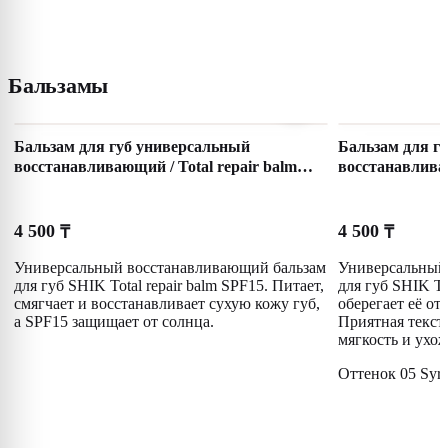
Бальзамы
Бальзам для губ универсальный
Бальзам для г
восстанавливающий / Total repair balm
восстанавливаю
SPF15
SPF15 05 Syru
4 500
4 500
₸
₸
Универсальный восстанавливающий бальзам
Универсальный
для губ SHIK Total repair balm SPF15. Питает,
для губ SHIK To
смягчает и восстанавливает сухую кожу губ,
оберегает её от
а SPF15 защищает от солнца.
Приятная текст
мягкость и ухо
Оттенок 05 Syru