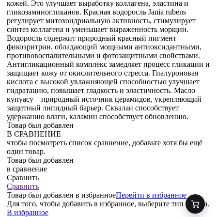
кожей. Это улучшает выработку коллагена, эластина и
гликозаминогликанов. Красная водоросль Jania rubens
регулирует митохондриальную активность, стимулирует
синтез коллагена и уменьшает выраженность морщин.
Водоросль содержит природный красный пигмент –
фикоэритрин, обладающий мощными антиоксидантными,
противовоспалительными и фотозащитными свойствами.
Антигликационный комплекс замедляет процесс гликации и
защищает кожу от окислительного стресса. Гиалуроновая
кислота с высокой увлажняющей способностью улучшает
гидратацию, повышает гладкость и эластичность. Масло
купуасу – природный источник церамидов, укрепляющий
защитный липидный барьер. Сквалан способствует
удержанию влаги, каламин способствует обновлению.
Товар был добавлен
В СРАВНЕНИЕ
чтобы посмотреть список сравнение, добавьте хотя бы ещё
один товар.
Товар был добавлен
в сравнение
Сравнить
Сравнить
Товар был добавлен
в избранное
Перейти в избранное
Для того, чтобы добавить в избранное, выберите тип товара.
В избранное