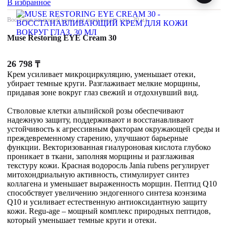
В избранное
Восстанавливающий крем для кожи вокруг глаз, 30 мл
Muse Restoring EYE Cream 30
26 798
₸
Крем усиливает микроциркуляцию, уменьшает отеки,
убирает темные круги. Разглаживает мелкие морщины,
придавая зоне вокруг глаз свежий и отдохнувший вид.
Стволовые клетки альпийской розы обеспечивают
надежную защиту, поддерживают и восстанавливают
устойчивость к агрессивным факторам окружающей среды и
преждевременному старению, улучшают барьерные
функции. Векторизованная гиалуроновая кислота глубоко
проникает в ткани, заполняя морщины и разглаживая
текстуру кожи. Красная водоросль Jania rubens регулирует
митохондриальную активность, стимулирует синтез
коллагена и уменьшает выраженность морщин. Пептид Q10
способствует увеличению эндогенного синтеза коэнзима
Q10 и усиливает естественную антиоксидантную защиту
кожи. Regu-age – мощный комплекс природных пептидов,
который уменьшает темные круги и отеки.