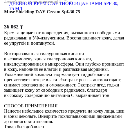
Дневной крем с антиоксидантами spf 30, 75 мл
Muse Shielding DAY Cream Spf-30 75
36 062
₸
Крем защищает от повреждения, вызванного свободными
радикалами и УФ-излучением. Восстанавливает кожу, делая
ее упругой и подтянутой.
Векторизованная гиалуроновая кислота –
высокомолекулярная гиалуроновая кислота,
инкапсулированная в микросферы. Они глубоко проникают
в кожу, наполняя ее влагой и разглаживая морщины.
Увлажняющий комплекс нормализует гидробаланс и
препятствует потере влаги. Экстракт розы – антиоксидант,
снимает воспаление и омолаживает. Экстракт ягод годжи
защищает кожу от свободных радикалов, благодаря
высокому содержанию витамина С выравнивает тон.
СПОСОБ ПРИМЕНЕНИЯ
Нанести небольшое количество продукта на кожу лица, шеи
и зоны декольте. Внедрить похлопывающими движениями
до полного впитывания.
Товар был добавлен