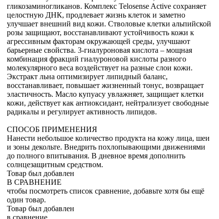
гликозаминогликанов. Комплекс Telosense Active сохраняет
целостную ДНК, продлевает жизнь клеток и заметно
улучшает внешний вид кожи. Стволовые клетки альпийской
розы защищают, восстанавливают устойчивость кожи к
агрессивным факторам окружающей среды, улучшают
барьерные свойства. 3-гиалуроновая кислота – мощная
комбинация фракций гиалуроновой кислоты разного
молекулярного веса воздействует на разные слои кожи.
Экстракт льна оптимизирует липидный баланс,
восстанавливает, повышает жизненный тонус, возвращает
эластичность. Масло купуасу увлажняет, защищает клетки
кожи, действует как антиоксидант, нейтрализует свободные
радикалы и регулирует активность липидов.
СПОСОБ ПРИМЕНЕНИЯ
Нанести небольшое количество продукта на кожу лица, шеи
и зоны декольте. Внедрить похлопывающими движениями
до полного впитывания. В дневное время дополнить
солнцезащитным средством.
Товар был добавлен
В СРАВНЕНИЕ
чтобы посмотреть список сравнение, добавьте хотя бы ещё
один товар.
Товар был добавлен
в сравнение