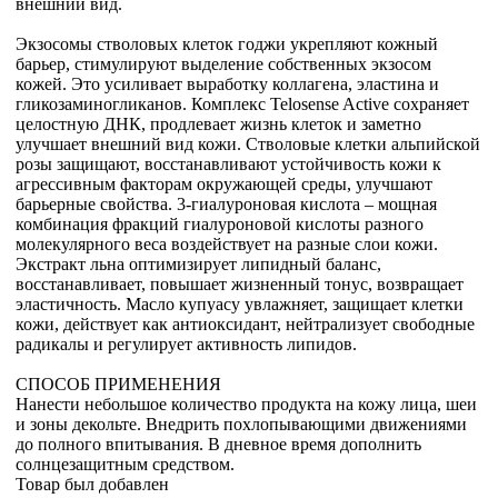
внешний вид.
Экзосомы стволовых клеток годжи укрепляют кожный
барьер, стимулируют выделение собственных экзосом
кожей. Это усиливает выработку коллагена, эластина и
гликозаминогликанов. Комплекс Telosense Active сохраняет
целостную ДНК, продлевает жизнь клеток и заметно
улучшает внешний вид кожи. Стволовые клетки альпийской
розы защищают, восстанавливают устойчивость кожи к
агрессивным факторам окружающей среды, улучшают
барьерные свойства. 3-гиалуроновая кислота – мощная
комбинация фракций гиалуроновой кислоты разного
молекулярного веса воздействует на разные слои кожи.
Экстракт льна оптимизирует липидный баланс,
восстанавливает, повышает жизненный тонус, возвращает
эластичность. Масло купуасу увлажняет, защищает клетки
кожи, действует как антиоксидант, нейтрализует свободные
радикалы и регулирует активность липидов.
СПОСОБ ПРИМЕНЕНИЯ
Нанести небольшое количество продукта на кожу лица, шеи
и зоны декольте. Внедрить похлопывающими движениями
до полного впитывания. В дневное время дополнить
солнцезащитным средством.
Товар был добавлен