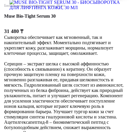
Биосыворотка для лифтинга кожи, 30 мл
Muse Bio-Tight Serum 30
31 480
₸
Сыворотка обеспечивает как мгновенный, так и
накопительный эффект. Моментально подтягивает и
укрепляет кожу, разглаживает морщины, нормализует
клеточные процессы, защищает, омолаживает.
Серицин – экстракт шелка с высокой аффинностью
(способность к связыванию) к кератину. Он образует
прочную защитную пленку на поверхности кожи,
мгновенно разглаживая ее, придавая шелковистость и
мягкость. Гидролизованный шелк состоит из аминокислот,
полученных из белка фиброина, действует как природный
увлажнитель, питает и улучшает регенерацию. Компонент
для усиления эластичности обеспечивает поступление
ионов кальция, которые играют ключевую роль в
формировании барьера. Улучшает тургор кожи за счет
стимуляции синтеза гиалуроновой кислоты и эластина.
Ацетилгексапептид-8 – биомиметический пептид с
ботулоподобным действием, снижает выраженность