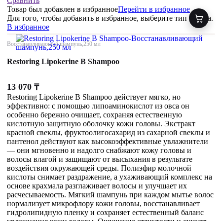
Сравнить
Товар был добавлен
в избранное
Перейти в избранное
Для того, чтобы добавить в избранное, выберите тип товара.
В избранное
Восстанавливающий шампунь,250 мл
Restoring Lipokerine B Shampoo
13 070
₸
Restoring Lipokerine B Shampoo действует мягко, но
эффективно: с помощью липоаминокислот из овса он
особенно бережно очищает, сохраняя естественную
кислотную защитную оболочку кожи головы. Экстракт
красной свеклы, фруктоолигосахарид из сахарной свеклы и
пантенол действуют как высокоэффективные увлажнители
— они мгновенно и надолго снабжают кожу головы и
волосы влагой и защищают от высыхания в результате
воздействия окружающей среды. Полиэфир молочной
кислоты снимает раздражение, а ухаживающий комплекс на
основе крахмала разглаживает волосы и улучшает их
расчесываемость. Мягкий шампунь при каждом мытье волос
нормализует микрофлору кожи головы, восстанавливает
гидролипидную пленку и сохраняет естественный баланс