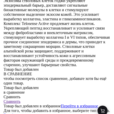
Экзосомы стволовых клеток годжи укрепляют
эпидермальный барьер, доставляют сигнальные
биоактивные молекулы в клетки и стимулируют
собственное выделение экзосом кожей. Это усиливает
выработку коллагена, эластина и гликозаминогликанов.
Комплекс Telosense Active продлевает жизнь клеток.
Укрепляющий пептид восстанавливает и усиливает связи
между фибробластами и внеклеточным матриксом,
стимулирует выработку коллагена I и VI типов, обеспечивая
прочное соединение эпидермиса и дермы, что приводит к
заметному сокращению морщин. Стволовые клетки
альпийской розы защищают, поддерживают и
восстанавливают устойчивость кожи к агрессивным
факторам окружающей среды и преждевременному
старению, улучшают барьерные свойства.
Товар был добавлен
В СРАВНЕНИЕ
чтобы посмотреть список сравнение, добавьте хотя бы ещё
один товар.
Товар был добавлен
в сравнение
Сравнить
Сравнить
Товар был добавлен
в избранное
Перейти в избранное
Для того, чтобы добавить в избранное, выберите тип товара.