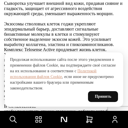
Сыворотка улучшает внешний вид кожи, придавая сияние и
гладкость, защищает от агрессивного воздействия
окружающей среды, уменьшает выраженность морщин.
Экзосомы стволовых клеток годжи укрепляют
эпидермальный барьер, доставляют сигнальные
биоактивные молекулы в клетки и стимулируют
собственное выделение экзосом кожей. Это усиливает
выработку коллагена, эластина и гликозаминогликанов.
Комплекс Telosense Active продлевает жизнь клеток.
Укрепляющий пептид восстанавливает и усиливает связи
Продолжая использование сайта после этого уведомления о
между фибробластами и внеклеточным матриксом,
стимулирует выработку коллагена I и VI типов, обеспечивая
применении файлов Cookie, вы подтверждаете своё согласие
прочное соединение эпидермиса и дермы, что приводит к
на их использование в соответствии с
Политикой
заметному сокращению морщин. Стволовые клетки
использования файлов Cookie
, если иное не предусмотрено
альпийской розы защищают, поддерживают и
настройками вашего браузера или применимым
восстанавливают устойчивость кожи к агрессивным
законодательством.
факторам окружающей среды и преждевременному
старению, улучшают барьерные свойства.
Принять
Товар был добавлен
В СРАВНЕНИЕ
чтобы посмотреть список сравнение, добавьте хотя бы ещё
один товар.
Товар был добавлен
в сравнение