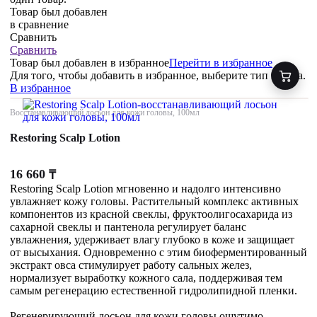
Товар был добавлен
в сравнение
Сравнить
Сравнить
Товар был добавлен
в избранное
Перейти в избранное
Для того, чтобы добавить в избранное, выберите тип товара.
В избранное
Восстанавливающий лосьон для кожи головы, 100мл
Restoring Scalp Lotion
16 660
₸
Restoring Scalp Lotion мгновенно и надолго интенсивно
увлажняет кожу головы. Растительный комплекс активных
компонентов из красной свеклы, фруктоолигосахарида из
сахарной свеклы и пантенола регулирует баланс
увлажнения, удерживает влагу глубоко в коже и защищает
от высыхания. Одновременно с этим биоферментированный
экстракт овса стимулирует работу сальных желез,
нормализует выработку кожного сала, поддерживая тем
самым регенерацию естественной гидролипидной пленки.
Регенерирующий лосьон для кожи головы ощутимо