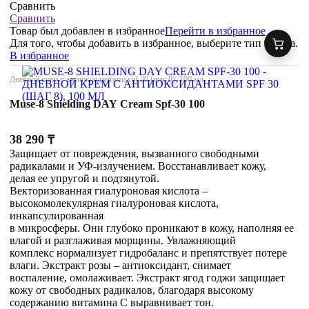
Сравнить
Сравнить
Товар был добавлен
в избранное
Перейти в избранное
Для того, чтобы добавить в избранное, выберите тип товара.
В избранное
Дневной крем с антиоксидантами spf 30 (шаг 8), 100 мл
Muse-8 Shielding DAY Cream Spf-30 100
38 290
₸
Защищает от повреждения, вызванного свободными
радикалами и УФ-излучением. Восстанавливает кожу,
делая ее упругой и подтянутой.
Векторизованная гиалуроновая кислота –
высокомолекулярная гиалуроновая кислота,
инкапсулированная
в микросферы. Они глубоко проникают в кожу, наполняя ее
влагой и разглаживая морщины. Увлажняющий
комплекс нормализует гидробаланс и препятствует потере
влаги. Экстракт розы – антиоксидант, снимает
воспаление, омолаживает. Экстракт ягод годжи защищает
кожу от свободных радикалов, благодаря высокому
содержанию витамина С выравнивает тон.