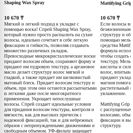
Shaping Wax Spray
Mattifying Grip
10 670
10 670
₸
₸
Мягкий и легкий подход к укладке с
Если волосы вы
помощью воска! Спрей Shaping Wax Spray,
безжизненными,
который нужно просто распылить на сухие
структуру и объ
волосы, идеально сочетает в себе легкую
помощью мельч
фиксацию и гибкость, позволяя создавать
средства Mattif
множество различных укладок.
формула исполь
Превосходные микрокристаллические воски
чтобы создать 
придают волосам объем, сохраняют форму и
текстуру. Мель
придают им пудровую текстуру, а аргановое
кислоты и сили
масло делает структуру волос мягкой и
волос, впитыва
гладкой, а также придает им шелковистый
придают уклад
матовый блеск. Придает волосам текстуру и
магния помогаю
объем, при этом они остаются рассыпчатыми
растительный г
и легкими даже после многократного
увлажнение.
применения. Укрощает непослушные
волосы. Спрей создает идеальные условия
Mattifying Grip
для придания волосам текстуры, контроля и
с распущенным
мягкости, как для высоких причесок с
волосами, объе
надежной фиксацией, так и для небрежных
фиксации и вы
образов с непринужденными движениями и
структуру.
свободным объемом. УФ-фильтр защищает