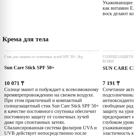
Ухаживающие с
как витамин E,
воск делают ко
Крема для тела
Стик для защиты от солнечных лучей SPF 50+, 8гр.
СОЛНЦЕЗАЩИТНЫ
КОЖИ
Sun Care Stick SPF 50+
SUN CARE CR
10 071
7 191
₸
₸
Солнце манит и побуждает к всевозможному
Сочетание акти
времяпрепровождению на свежем воздухе.
подсолнечника,
При этом практичный и компактный
антиоксидантов
солнцезащитный стик Sun Care Stick SPF 50+
свободные ради
в качестве постоянного спутника обеспечит
защиту на уров
постоянную защиту от солнечных лучей
предохраняет ко
даже при спонтанных затеях.
глубоком уровн
Сбалансированная система фильтров UVA и
ухаживающие к
UVB действует непосредственно после
эластичность к