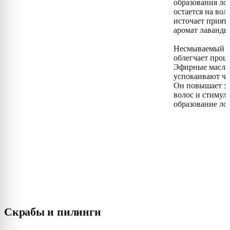
образования ло
остается на вол
источает прият
аромат лаванды
Несмываемый с
облегчает проце
Эфирные масла
успокаивают чу
Он повышает эл
волос и стимул
образование ло
Скрабы и пилинги