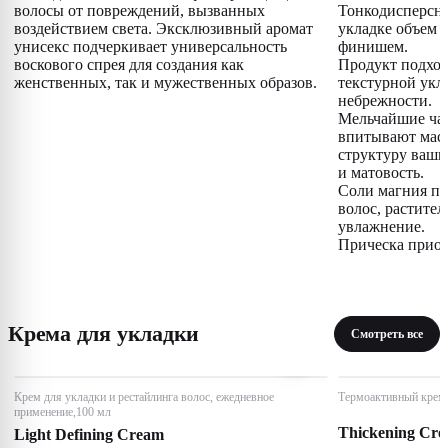
волосы от повреждений, вызванных
Тонкодисперсны
воздействием света. Эксклюзивный аромат
укладке объем 
унисекс подчеркивает универсальность
финишем.
воскового спрея для создания как
Продукт подход
женственных, так и мужественных образов.
текстурной укл
небрежности.
Мельчайшие ча
впитывают масл
структуру ваши
и матовость.
Соли магния по
волос, растите
увлажнение.
Прическа приоб
Крема для укладки
Смотреть все
Крем для укладки и рестайлинга волос, ежедневное
Термоактивный крем 
применение,100 мл
Thickening Cr
Light Defining Cream