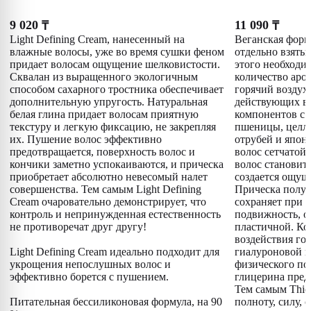
9 020
11 090
₸
₸
Light Defining Cream, нанесенный на
Веганская форм
влажные волосы, уже во время сушки феном
отдельно взятый
придает волосам ощущение шелковистости.
этого необходи
Сквалан из выращенного экологичным
количество аро
способом сахарного тростника обеспечивает
горячий воздух
дополнительную упругость. Натуральная
действующих в
белая глина придает волосам приятную
компонентов с
текстуру и легкую фиксацию, не закрепляя
пшеницы, целл
их. Пушение волос эффективно
отрубей и япон
предотвращается, поверхность волос и
волос сетчатой 
кончики заметно успокаиваются, и прическа
волос становит
приобретает абсолютно невесомый налет
создается ощущ
совершенства. Тем самым Light Defining
Прическа получ
Cream очаровательно демонстрирует, что
сохраняет при 
контроль и непринужденная естественность
подвижность, о
не противоречат друг другу!
пластичной. Ко
воздействия гор
Light Defining Cream идеально подходит для
гиалуроновой к
укрощения непослушных волос и
физического по
эффективно борется с пушением.
глицерина пред
Тем самым Thic
Питательная бессиликоновая формула, на 90
полноту, силу, 