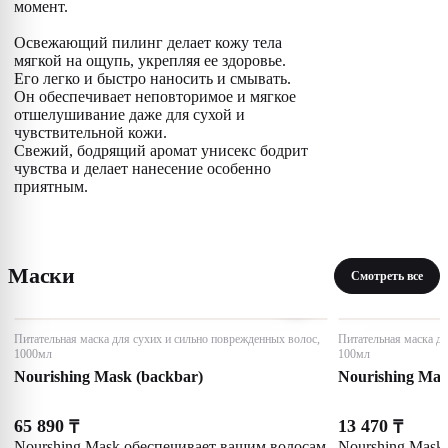
момент.
Освежающий пилинг делает кожу тела
мягкой на ощупь, укрепляя ее здоровье.
Его легко и быстро наносить и смывать.
Он обеспечивает неповторимое и мягкое
отшелушивание даже для сухой и
чувствительной кожи.
Свежий, бодрящий аромат унисекс бодрит
чувства и делает нанесение особенно
приятным.
Маски
Смотреть все
Питательная маска для сухих и сильно поврежденных волос,
Питательная маска дл
1000мл
100мл
Nourishing Mask (backbar)
Nourishing Ma
65 890
13 470
₸
₸
Nourshing Mask обеспечивает вашим волосам
Nourshing Mask