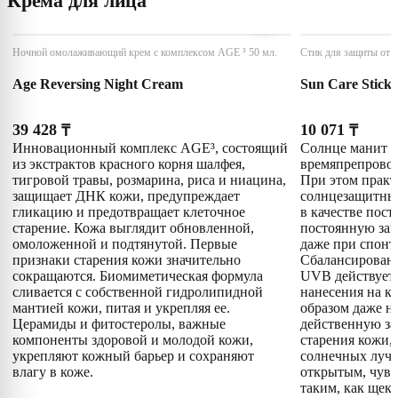
Крема для лица
Ночной омолаживающий крем с комплексом AGE ³ 50 мл.
Стик для защиты от с
Age Reversing Night Cream
Sun Care Stick
39 428
10 071
₸
₸
Инновационный комплекс AGE³, состоящий
Солнце манит и
из экстрактов красного корня шалфея,
времяпрепровож
тигровой травы, розмарина, риса и ниацина,
При этом прак
защищает ДНК кожи, предупреждает
солнцезащитный
гликацию и предотвращает клеточное
в качестве пос
старение. Кожа выглядит обновленной,
постоянную защ
омоложенной и подтянутой. Первые
даже при спонт
признаки старения кожи значительно
Сбалансированн
сокращаются. Биомиметическая формула
UVB действует 
сливается с собственной гидролипидной
нанесения на к
мантией кожи, питая и укрепляя ее.
образом даже н
Церамиды и фитостеролы, важные
действенную за
компоненты здоровой и молодой кожи,
старения кожи,
укрепляют кожный барьер и сохраняют
солнечных луче
влагу в коже.
открытым, чувс
таким, как щеки