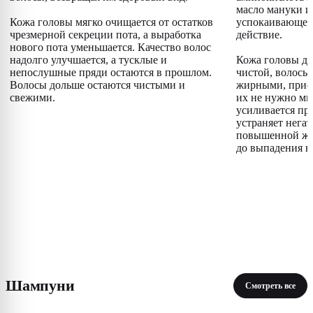
масло мануки и
Кожа головы мягко очищается от остатков
успокаивающее
чрезмерной секреции пота, а выработка
действие.
нового пота уменьшается. Качество волос
надолго улучшается, а тусклые и
Кожа головы до
непослушные пряди остаются в прошлом.
чистой, волосы 
Волосы дольше остаются чистыми и
жирными, прио
свежими.
их не нужно мыт
усиливается пр
устраняет нега
повышенной жи
до выпадения в
Шампуни
Смотреть все