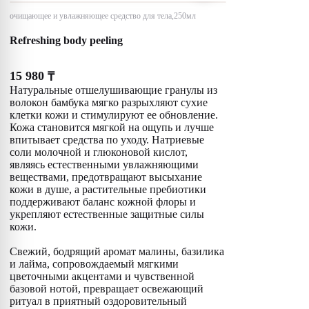
очищающее и увлажняющее средство для тела,250мл
Refreshing body peeling
15 980
₸
Натуральные отшелушивающие гранулы из
волокон бамбука мягко разрыхляют сухие
клетки кожи и стимулируют ее обновление.
Кожа становится мягкой на ощупь и лучше
впитывает средства по уходу. Натриевые
соли молочной и глюконовой кислот,
являясь естественными увлажняющими
веществами, предотвращают высыхание
кожи в душе, а растительные пребиотики
поддерживают баланс кожной флоры и
укрепляют естественные защитные силы
кожи.
Свежий, бодрящий аромат малины, базилика
и лайма, сопровождаемый мягкими
цветочными акцентами и чувственной
базовой нотой, превращает освежающий
ритуал в приятный оздоровительный