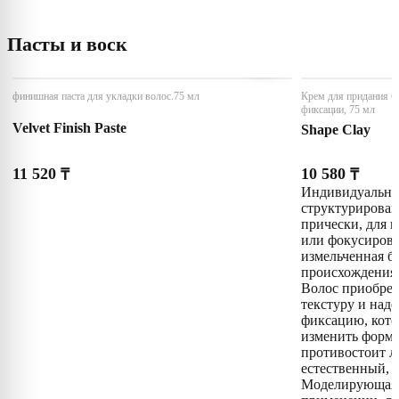
Пасты и воск
финишная паста для укладки волос.75 мл
Крем для придания бл
фиксации, 75 мл
Velvet Finish Paste
Shape Clay
11 520
10 580
₸
₸
Индивидуальный
структурирова
прически, для 
или фокусирова
измельченная б
происхождения 
Волос приобрет
текстуру и над
фиксацию, кото
изменить форму
противостоит л
естественный,
Моделирующая 