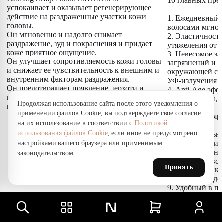
10 главных пре
успокаивает и оказывает регенерирующее
действие на раздраженные участки кожи
1. Ежедневный 
головы.
волосами мгнов
Он мгновенно и надолго снимает
2. Эластичность
раздражение, зуд и покраснения и придает
утяжеления от 
коже приятное ощущение.
3. Невесомое з
Он улучшает сопротивляемость кожи головы
загрязнений и 
и снижает ее чувствительность к внешним и
окружающей сре
внутренним факторам раздражения.
УФ-излучения
Он предотвращает появление перхоти и
4. Anti-Age эфф
помогает нормализовать микрофлору кожи
напитанными, 
Продолжая использование сайта после этого уведомления о
головы.
длине
применении файлов Cookie, вы подтверждаете своё согласие
5. Сохраняет я
на их использование в соответствии с
Политикой
волос
использования файлов Cookie
, если иное не предусмотрено
6. Накопительн
восстановления
настройками вашего браузера или применимым
7. Нет ощущени
законодательством.
протяжении все
Принять
8. Волосы легк
объем, долго д
9. Удобный в п
текстура, быстр
10. Изысканный
создателя 'Esce