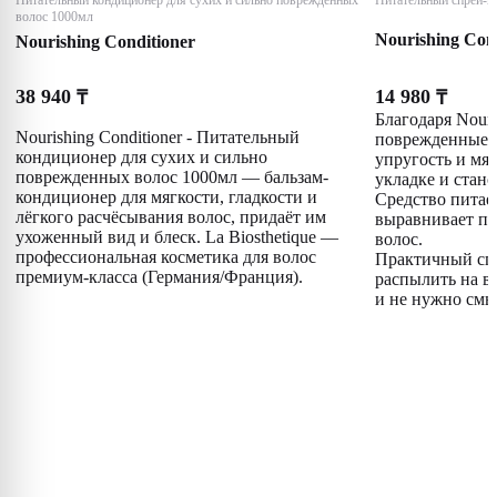
Питательный кондиционер для сухих и сильно поврежденных
Питательный спрей-к
волос 1000мл
Nourishing Cond
Nourishing Conditioner
38 940
14 980
₸
₸
Благодаря Nouri
Nourishing Conditioner - Питательный
поврежденные в
кондиционер для сухих и сильно
упругость и мяг
поврежденных волос 1000мл — бальзам-
укладке и стан
кондиционер для мягкости, гладкости и
Средство питае
лёгкого расчёсывания волос, придаёт им
выравнивает по
ухоженный вид и блеск. La Biosthetique —
волос.
профессиональная косметика для волос
Практичный спр
премиум-класса (Германия/Франция).
распылить на в
и не нужно смы