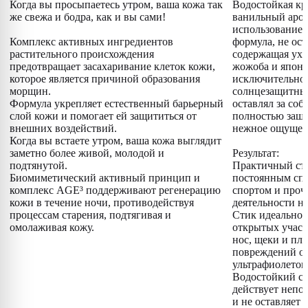
Когда вы просыпаетесь утром, ваша кожа так
Водостойкая кр
же свежа и бодра, как и вы сами!
ванильный аром
использование 
Комплекс активных ингредиентов
формула, не ос
растительного происхождения
содержащая ух
предотвращает засахаривание клеток кожи,
жожоба и японс
которое является причиной образования
исключительно 
морщин.
солнцезащитный
Формула укрепляет естественный барьерный
оставлял за соб
слой кожи и помогает ей защититься от
полностью защ
внешних воздействий.
нежное ощущен
Когда вы встаете утром, ваша кожа выглядит
заметно более живой, молодой и
Результат:
подтянутой.
Практичный сти
Биомиметический активный принцип и
постоянным спу
комплекс AGE³ поддерживают регенерацию
спортом и проч
кожи в течение ночи, противодействуя
деятельности на
процессам старения, подтягивая и
Стик идеально 
омолаживая кожу.
открытых участ
нос, щеки и пле
повреждений от
ультрафиолетов
Водостойкий с
действует непо
и не оставляет 