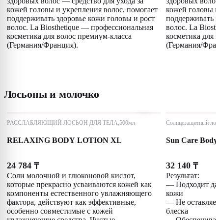
здоровых волос — средство для ухода за
здоровых волос 
кожей головы и укрепления волос, помогает
кожей головы и
поддерживать здоровье кожи головы и рост
поддерживать з
волос. La Biosthetique — профессиональная
волос. La Biost
косметика для волос премиум-класса
косметика для 
(Германия/Франция).
(Германия/Фран
Лосьоны и молочко
РАССЛАБЛЯЮЩИЙ ЛОСЬОН ДЛЯ ТЕЛА,500мл
Солнцезащитный лось
RELAXING BODY LOTION XL
Sun Care Body 
24 784
32 140
₸
₸
Соли молочной и глюконовой кислот,
Результат:
которые прекрасно усваиваются кожей как
— Подходит даж
компоненты естественного увлажняющего
кожи
фактора, действуют как эффективные,
— Не оставляет
особенно совместимые с кожей
блеска
увлажняющие средства. Чистые
— Обеспечивае