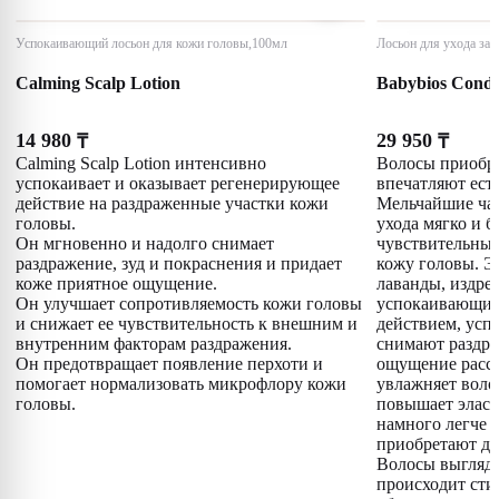
Успокаивающий лосьон для кожи головы,100мл
Лосьон для ухода за
Calming Scalp Lotion
Babybios Condi
14 980
29 950
₸
₸
Calming Scalp Lotion интенсивно
Волосы приобре
успокаивает и оказывает регенерирующее
впечатляют ест
действие на раздраженные участки кожи
Мельчайшие ча
головы.
ухода мягко и 
Он мгновенно и надолго снимает
чувствительные
раздражение, зуд и покраснения и придает
кожу головы. 
коже приятное ощущение.
лаванды, издре
Он улучшает сопротивляемость кожи головы
успокаивающи
и снижает ее чувствительность к внешним и
действием, усп
внутренним факторам раздражения.
снимают раздра
Он предотвращает появление перхоти и
ощущение рассл
помогает нормализовать микрофлору кожи
увлажняет воло
головы.
повышает эласт
намного легче 
приобретают до
Волосы выгляд
происходит сти