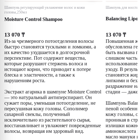
Шампунь регулирующий увлажнение волос и кожи
Шампунь для восстан
головы,250мл
Balancing Lipo
Moisture Control Shampoo
13 070
13 070
₸
₸
Из-за чрезмерного потоотделения волосы
Повышенная жи
быстро становятся тусклыми и ломкими, а
обусловлена ге
их качество ухудшается в долгосрочной
быть вызвана г
перспективе. Пот содержит вещества,
слишком часты
которые разрушают стержень волоса и
использованием
истощают корни, что приводит к потере
уходу. В резуль
блеска и эластичности, а также к
становятся жир
нарушениям роста.
липкими и безж
раздражение на 
Экстракт агарика в шампуне Moisture Control
стадии — даже 
— это натуральный антиперспирант. Он
сужает поры, уменьшая потоотделение, не
Шампунь Balanc
пересушивая кожу головы. Сополимер
пеной особенно
сахарной свеклы, полученный
кожу головы, о
исключительно из растительного сырья,
проникая в стру
восстанавливает и увлажняет поврежденные
излишки кожног
волосы, возвращая им здоровый вид.
аминокислота и
масло мануки и