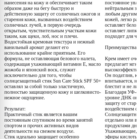
нанесения на кожу и обеспечивает таким
постоянное увл
образом даже на бегу быструю и
нейтральным за
действенную защиту от солнечных ожогов и
любым другим п
старения кожи, вызванных воздействием
кожей, легко ра
солнечных лучей, в первую очередь
оставляет белог
открытым, чувствительным участкам кожи
оставляет липк
таким, как щеки, лоб, нос и плечи.
подходит для ч
Водостойкая кремовая текстура и нежный
ванильный аромат делают его
Преимущества:
использование крайне приятным. Его
формула, не оставляющая белового налета,
Крем имеет оче
содержащая ухаживающий витамин E, масло
предлагает мг
жожоба и японский воск, служит
высокоэффекти
исключительно для того, чтобы
Он податлив, к
солнцезащитный стик Sun Care Stick SPF 50+
впитывается, не
оставлял за собой только эластичную,
блестит и не ли
полностью защищенную кожу и шелковисто-
Благодаря УФ-ф
нежное ощущение.
уровне ДНК он
защиту от стар
Результат:
воздействием с
Практичный стик является вашим
Солнцезащитны
постоянным спутником во время занятий
отдельно или в
спортом и прочих активных видов
продуктами дне
деятельности на свежем воздухе.
Ухаживающие, 
Стик идеально защищает особенно
эфиры кислоты 