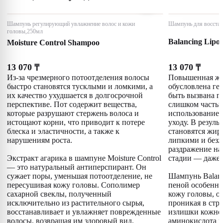
Шампунь регулирующий увлажнение волос и кожи
Шампунь для восстан
головы,250мл
Balancing Lipo
Moisture Control Shampoo
13 070
13 070
₸
₸
Из-за чрезмерного потоотделения волосы
Повышенная жи
быстро становятся тусклыми и ломкими, а
обусловлена ге
их качество ухудшается в долгосрочной
быть вызвана г
перспективе. Пот содержит вещества,
слишком часты
которые разрушают стержень волоса и
использованием
истощают корни, что приводит к потере
уходу. В резуль
блеска и эластичности, а также к
становятся жир
нарушениям роста.
липкими и безж
раздражение на 
Экстракт агарика в шампуне Moisture Control
стадии — даже 
— это натуральный антиперспирант. Он
сужает поры, уменьшая потоотделение, не
Шампунь Balanc
пересушивая кожу головы. Сополимер
пеной особенно
сахарной свеклы, полученный
кожу головы, о
исключительно из растительного сырья,
проникая в стру
восстанавливает и увлажняет поврежденные
излишки кожног
волосы, возвращая им здоровый вид.
аминокислота и