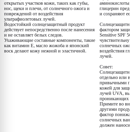
открытых участков кожи, таких как губы,
аминокислоты,
нос, щеки и плечи, от солнечного ожога и
глицерин предо
повреждений от воздействия
и сохраняют ее 
ультрафиолетовых лучей.
Водостойкий солнцезащитный продукт
Солнцезащитный
действует непосредственно после нанесения
фактором защит
и не оставляет белых следов.
Sensitive SPF 5
Ухаживающие составные компоненты, такие
чувствительную
как витамин E, масло жожоба и японский
солнечных ожог
воск делают кожу нежной и эластичной.
воздействия г
лучей.
Совет:
Солнцезащитны
отдельно или в
привычными про
кожей для защи
лучей UVA, вы
проникающих да
Примите во вни
другими проду
фактор понижае
солнечных ван
должен наносит