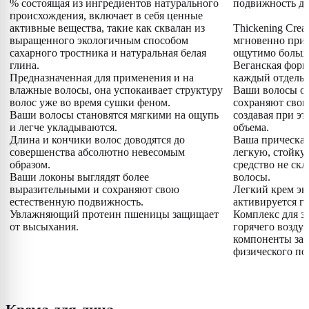
% состоящая из ингредиентов натурального
подвижность да
происхождения, включает в себя ценные
активные вещества, такие как сквалан из
Thickening Cre
выращенного экологичным способом
мгновенно при
сахарного тростника и натуральная белая
ощутимо больше
глина.
Веганская форм
Предназначенная для применения и на
каждый отдельн
влажные волосы, она успокаивает структуру
Ваши волосы о
волос уже во время сушки феном.
сохраняют свою
Ваши волосы становятся мягкими на ощупь
создавая при э
и легче укладываются.
объема.
Длина и кончики волос доводятся до
Ваша прическа 
совершенства абсолютно невесомым
легкую, стойку
образом.
средство не скл
Ваши локоны выглядят более
волосы.
выразительными и сохраняют свою
Легкий крем эк
естественную подвижность.
активируется г
Увлажняющий протеин пшеницы защищает
Комплекс для з
от высыхания.
горячего возду
компоненты за
физического по