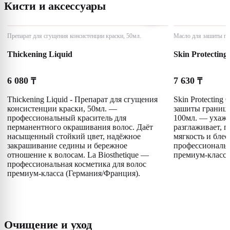
Кисти и аксессуары
Препарат для сгущения консистенции краски, 50мл.
Масло для зашиты гр
Thickening Liquid
Skin Protecting
6 080
7 630
₸
₸
Thickening Liquid - Препарат для сгущения
Skin Protecting 
консистенции краски, 50мл. —
зашиты границ 
профессиональный краситель для
100мл. — ухажи
перманентного окрашивания волос. Даёт
разглаживает, п
насыщенный стойкий цвет, надёжное
мягкость и блес
закрашивание седины и бережное
профессиональн
отношение к волосам. La Biosthetique —
премиум-класса
профессиональная косметика для волос
премиум-класса (Германия/Франция).
Очищение и уход