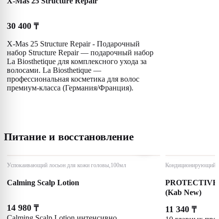
X-Mas 25 Structure Repair
30 400
₸
X-Mas 25 Structure Repair - Подарочный
набор Structure Repair — подарочный набор
La Biosthetique для комплексного ухода за
волосами. La Biosthetique —
профессиональная косметика для волос
премиум-класса (Германия/Франция).
Питание и восстановление
Успокаивающий лосьон для кожи головы,100мл
Кондиционирующий ф
Calming Scalp Lotion
PROTECTIVE
(Kab New)
14 980
₸
11 340
₸
Calming Scalp Lotion интенсивно