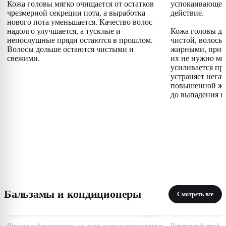
Кожа головы мягко очищается от остатков
успокаивающее
чрезмерной секреции пота, а выработка
действие.
нового пота уменьшается. Качество волос
надолго улучшается, а тусклые и
Кожа головы до
непослушные пряди остаются в прошлом.
чистой, волосы 
Волосы дольше остаются чистыми и
жирными, прио
свежими.
их не нужно мыт
усиливается пр
устраняет нега
повышенной жи
до выпадения в
Бальзамы и кондиционеры
Смотреть все