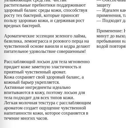
растительные пребиотики поддерживают
защиту
здоровый баланс среды кожи, способствуя
— Идеален как 
росту тех бактерий, которые приносят
применения, та
пользу здоровью кожи, и сдерживая рост
— Подходит для
вредных бактерий.
Применение: Нан
Ароматические эссенции зеленого лайма,
минут до выход
базилика, лемонграсса и розового перца на
пребывании на 
чувственной основе ванили и кедра делают
водой повторяй
питательное удовольствие совершенным!
Расслабляющий лосьон для тела мгновенно
придает коже заметную эластичность и
приятный чувственный аромат.
Кожа сохраняет свой здоровый баланс, а
кожный барьер укрепляется.
Активные ингредиенты идеально
впитываются в кожу, поэтому лосьон для
тела подходит для всех типов кожи.
Легкая молочная текстура с расслабляющим
ароматом создает ощущение чувственной
напитанности кожи, которое сохраняется в
течение многих часов.