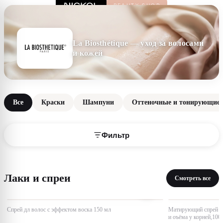
La Biosthétique — уход за волосами
и кожей
Все
Краски
Шампуни
Оттеночные и тонирующие 
Фильтр
Лаки и спреи
Смотреть все
Спрей дл волос с эффектом воска 150 мл
Матирующий спрей дл
и оъёма у корней,100