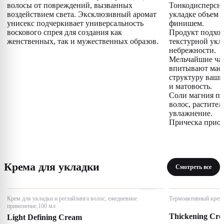
волосы от повреждений, вызванных
Тонкодисперсны
воздействием света. Эксклюзивный аромат
укладке объем 
унисекс подчеркивает универсальность
финишем.
воскового спрея для создания как
Продукт подход
женственных, так и мужественных образов.
текстурной укл
небрежности.
Мельчайшие ча
впитывают масл
структуру ваши
и матовость.
Соли магния по
волос, растите
увлажнение.
Прическа приоб
Крема для укладки
Смотреть все
Крем для укладки и рестайлинга волос, ежедневное
Термоактивный крем 
применение,100 мл
Thickening Cr
Light Defining Cream