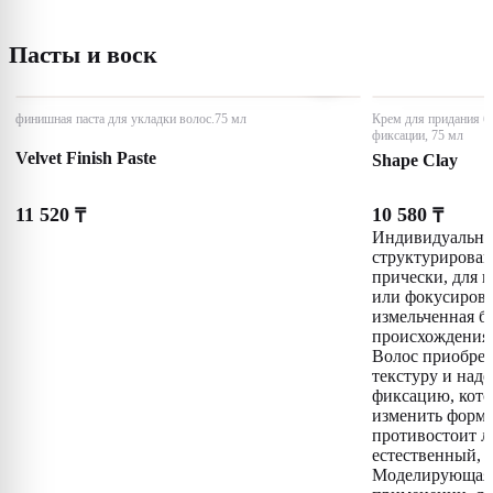
Пасты и воск
финишная паста для укладки волос.75 мл
Крем для придания бл
фиксации, 75 мл
Velvet Finish Paste
Shape Clay
11 520
10 580
₸
₸
Индивидуальный
структурирова
прически, для 
или фокусирова
измельченная б
происхождения 
Волос приобрет
текстуру и над
фиксацию, кото
изменить форму
противостоит л
естественный,
Моделирующая 