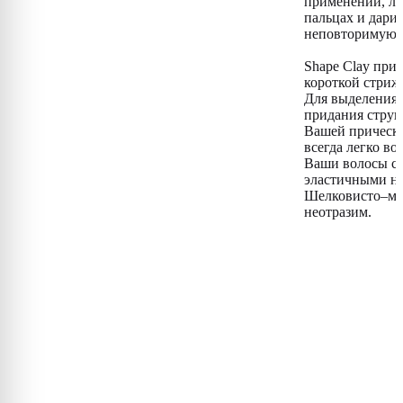
применении, ле
пальцах и дари
неповторимую 
Shape Clay при
короткой стриж
Для выделения 
придания струк
Вашей прическе
всегда легко во
Ваши волосы ст
эластичными на
Шелковисто–мат
неотразим.