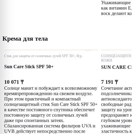
Ухаживающие с
как витамин E,
воск делают ко
Крема для тела
Стик для защиты от солнечных лучей SPF 50+, 8гр.
СОЛНЦЕЗАЩИТНЫ
КОЖИ
Sun Care Stick SPF 50+
SUN CARE CR
10 071
7 191
₸
₸
Солнце манит и побуждает к всевозможному
Сочетание акти
времяпрепровождению на свежем воздухе.
подсолнечника,
При этом практичный и компактный
антиоксидантов
солнцезащитный стик Sun Care Stick SPF 50+
свободные ради
в качестве постоянного спутника обеспечит
защиту на уров
постоянную защиту от солнечных лучей
предохраняет ко
даже при спонтанных затеях.
глубоком уровн
Сбалансированная система фильтров UVA и
ухаживающие к
UVB действует непосредственно после
эластичность к