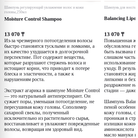
Шампунь регулирующий увлажнение волос и кожи
Шампунь для восстан
головы,250мл
Balancing Lipo
Moisture Control Shampoo
13 070
13 070
₸
₸
Из-за чрезмерного потоотделения волосы
Повышенная жи
быстро становятся тусклыми и ломкими, а
обусловлена ге
их качество ухудшается в долгосрочной
быть вызвана г
перспективе. Пот содержит вещества,
слишком часты
которые разрушают стержень волоса и
использованием
истощают корни, что приводит к потере
уходу. В резуль
блеска и эластичности, а также к
становятся жир
нарушениям роста.
липкими и безж
раздражение на 
Экстракт агарика в шампуне Moisture Control
стадии — даже 
— это натуральный антиперспирант. Он
сужает поры, уменьшая потоотделение, не
Шампунь Balanc
пересушивая кожу головы. Сополимер
пеной особенно
сахарной свеклы, полученный
кожу головы, о
исключительно из растительного сырья,
проникая в стру
восстанавливает и увлажняет поврежденные
излишки кожног
волосы, возвращая им здоровый вид.
аминокислота и
масло мануки и