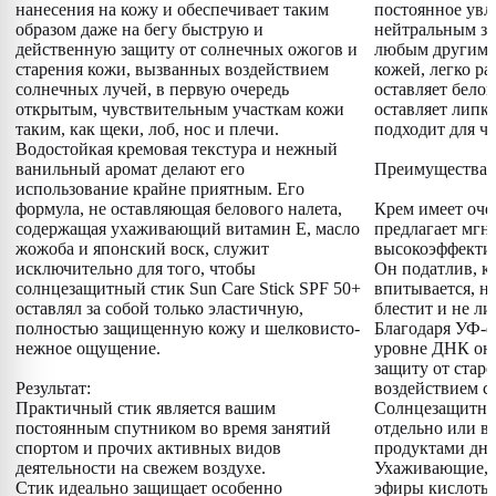
нанесения на кожу и обеспечивает таким
постоянное увл
образом даже на бегу быструю и
нейтральным за
действенную защиту от солнечных ожогов и
любым другим п
старения кожи, вызванных воздействием
кожей, легко ра
солнечных лучей, в первую очередь
оставляет белог
открытым, чувствительным участкам кожи
оставляет липк
таким, как щеки, лоб, нос и плечи.
подходит для ч
Водостойкая кремовая текстура и нежный
ванильный аромат делают его
Преимущества:
использование крайне приятным. Его
формула, не оставляющая белового налета,
Крем имеет оче
содержащая ухаживающий витамин E, масло
предлагает мг
жожоба и японский воск, служит
высокоэффекти
исключительно для того, чтобы
Он податлив, к
солнцезащитный стик Sun Care Stick SPF 50+
впитывается, не
оставлял за собой только эластичную,
блестит и не ли
полностью защищенную кожу и шелковисто-
Благодаря УФ-ф
нежное ощущение.
уровне ДНК он
защиту от стар
Результат:
воздействием с
Практичный стик является вашим
Солнцезащитны
постоянным спутником во время занятий
отдельно или в
спортом и прочих активных видов
продуктами дне
деятельности на свежем воздухе.
Ухаживающие, 
Стик идеально защищает особенно
эфиры кислоты 