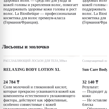
здоровых волос — средство для ухода за
здоровых волос 
кожей головы и укрепления волос, помогает
кожей головы и
поддерживать здоровье кожи головы и рост
поддерживать з
волос. La Biosthetique — профессиональная
волос. La Biost
косметика для волос премиум-класса
косметика для 
(Германия/Франция).
(Германия/Фран
Лосьоны и молочко
РАССЛАБЛЯЮЩИЙ ЛОСЬОН ДЛЯ ТЕЛА,500мл
Солнцезащитный лось
RELAXING BODY LOTION XL
Sun Care Body 
24 784
32 140
₸
₸
Соли молочной и глюконовой кислот,
Результат:
которые прекрасно усваиваются кожей как
— Подходит даж
компоненты естественного увлажняющего
кожи
фактора, действуют как эффективные,
— Не оставляет
особенно совместимые с кожей
блеска
увлажняющие средства. Чистые
— Обеспечивае