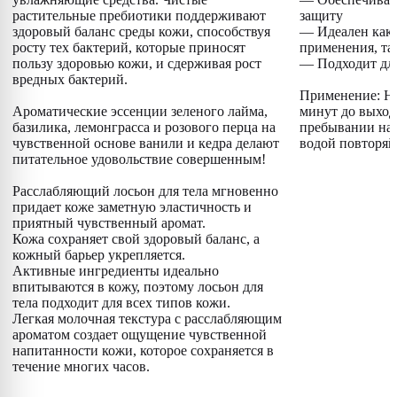
растительные пребиотики поддерживают
защиту
здоровый баланс среды кожи, способствуя
— Идеален как 
росту тех бактерий, которые приносят
применения, та
пользу здоровью кожи, и сдерживая рост
— Подходит для
вредных бактерий.
Применение: Нан
Ароматические эссенции зеленого лайма,
минут до выход
базилика, лемонграсса и розового перца на
пребывании на 
чувственной основе ванили и кедра делают
водой повторяй
питательное удовольствие совершенным!
Расслабляющий лосьон для тела мгновенно
придает коже заметную эластичность и
приятный чувственный аромат.
Кожа сохраняет свой здоровый баланс, а
кожный барьер укрепляется.
Активные ингредиенты идеально
впитываются в кожу, поэтому лосьон для
тела подходит для всех типов кожи.
Легкая молочная текстура с расслабляющим
ароматом создает ощущение чувственной
напитанности кожи, которое сохраняется в
течение многих часов.