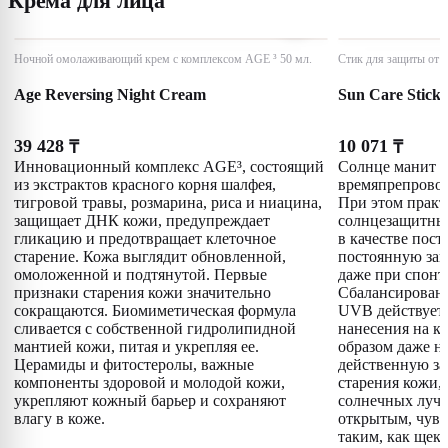
Крема для лица
Ночной омолаживающий крем с комплексом AGE ³ 50 мл.
Стик для защиты от с
Age Reversing Night Cream
Sun Care Stick
39 428
10 071
₸
₸
Инновационный комплекс AGE³, состоящий
Солнце манит и
из экстрактов красного корня шалфея,
времяпрепровож
тигровой травы, розмарина, риса и ниацина,
При этом прак
защищает ДНК кожи, предупреждает
солнцезащитный
гликацию и предотвращает клеточное
в качестве пос
старение. Кожа выглядит обновленной,
постоянную защ
омоложенной и подтянутой. Первые
даже при спонт
признаки старения кожи значительно
Сбалансированн
сокращаются. Биомиметическая формула
UVB действует 
сливается с собственной гидролипидной
нанесения на к
мантией кожи, питая и укрепляя ее.
образом даже н
Церамиды и фитостеролы, важные
действенную за
компоненты здоровой и молодой кожи,
старения кожи,
укрепляют кожный барьер и сохраняют
солнечных луче
влагу в коже.
открытым, чувс
таким, как щеки