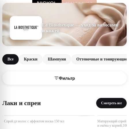
La Biosthétique — уход за волосами
и кожей
Все
Краски
Шампуни
Оттеночные и тонирующие 
Фильтр
Лаки и спреи
Смотреть все
Спрей дл волос с эффектом воска 150 мл
Матирующий спрей дл
и оъёма у корней,100