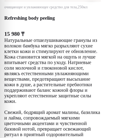
очищающее и увлажняющее средство для тела,250мл
Refreshing body peeling
15 980
₸
Натуральные отшелушивающие гранулы из
волокон бамбука мягко разрыхляют сухие
клетки кожи и стимулируют ее обновление.
Кожа становится мягкой на ощупь и лучше
впитывает средства по уходу. Натриевые
соли молочной и глюконовой кислот,
являясь естественными увлажняющими
веществами, предотвращают высыхание
кожи в душе, а растительные пребиотики
поддерживают баланс кожной флоры и
укрепляют естественные защитные силы
кожи.
Свежий, бодрящий аромат малины, базилика
и лайма, сопровождаемый мягкими
цветочными акцентами и чувственной
базовой нотой, превращает освежающий
ритуал в приятный оздоровительный