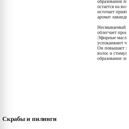
образования ло
остается на вол
источает прият
аромат лаванды
Несмываемый с
облегчает проце
Эфирные масла
успокаивают чу
Он повышает эл
волос и стимул
образование ло
Скрабы и пилинги