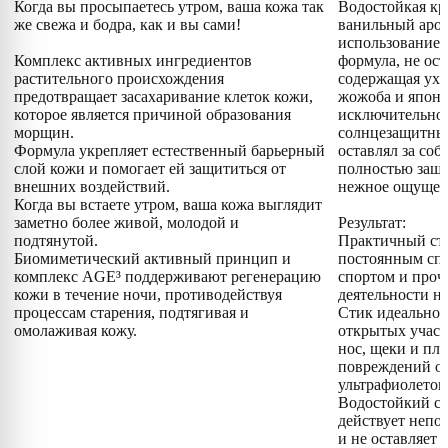
Когда вы просыпаетесь утром, ваша кожа так
Водостойкая кр
же свежа и бодра, как и вы сами!
ванильный аром
использование 
Комплекс активных ингредиентов
формула, не ос
растительного происхождения
содержащая ух
предотвращает засахаривание клеток кожи,
жожоба и японс
которое является причиной образования
исключительно 
морщин.
солнцезащитный
Формула укрепляет естественный барьерный
оставлял за соб
слой кожи и помогает ей защититься от
полностью защ
внешних воздействий.
нежное ощущен
Когда вы встаете утром, ваша кожа выглядит
заметно более живой, молодой и
Результат:
подтянутой.
Практичный сти
Биомиметический активный принцип и
постоянным спу
комплекс AGE³ поддерживают регенерацию
спортом и проч
кожи в течение ночи, противодействуя
деятельности на
процессам старения, подтягивая и
Стик идеально 
омолаживая кожу.
открытых участ
нос, щеки и пле
повреждений от
ультрафиолетов
Водостойкий с
действует непо
и не оставляет 