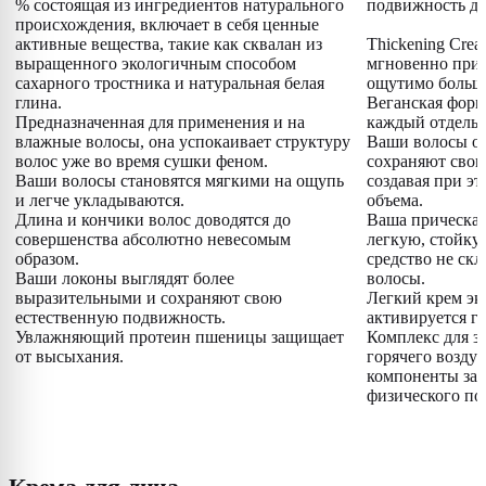
% состоящая из ингредиентов натурального
подвижность да
происхождения, включает в себя ценные
активные вещества, такие как сквалан из
Thickening Cre
выращенного экологичным способом
мгновенно при
сахарного тростника и натуральная белая
ощутимо больше
глина.
Веганская форм
Предназначенная для применения и на
каждый отдельн
влажные волосы, она успокаивает структуру
Ваши волосы о
волос уже во время сушки феном.
сохраняют свою
Ваши волосы становятся мягкими на ощупь
создавая при э
и легче укладываются.
объема.
Длина и кончики волос доводятся до
Ваша прическа 
совершенства абсолютно невесомым
легкую, стойку
образом.
средство не скл
Ваши локоны выглядят более
волосы.
выразительными и сохраняют свою
Легкий крем эк
естественную подвижность.
активируется г
Увлажняющий протеин пшеницы защищает
Комплекс для з
от высыхания.
горячего возду
компоненты за
физического по