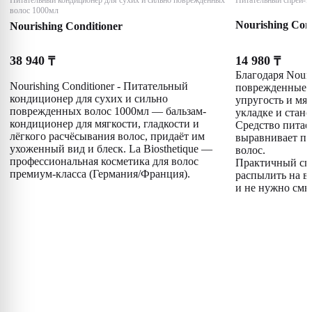
Питательный кондиционер для сухих и сильно поврежденных
Питательный спрей-к
волос 1000мл
Nourishing Cond
Nourishing Conditioner
38 940
14 980
₸
₸
Благодаря Nouri
Nourishing Conditioner - Питательный
поврежденные в
кондиционер для сухих и сильно
упругость и мяг
поврежденных волос 1000мл — бальзам-
укладке и стан
кондиционер для мягкости, гладкости и
Средство питае
лёгкого расчёсывания волос, придаёт им
выравнивает по
ухоженный вид и блеск. La Biosthetique —
волос.
профессиональная косметика для волос
Практичный спр
премиум-класса (Германия/Франция).
распылить на в
и не нужно смы