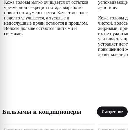
Кожа головы мягко очищается от остатков
успокаивающее
чрезмерной секреции пота, а выработка
действие.
нового пота уменьшается. Качество волос
надолго улучшается, а тусклые и
Кожа головы до
непослушные пряди остаются в прошлом.
чистой, волосы 
Волосы дольше остаются чистыми и
жирными, прио
свежими.
их не нужно мыт
усиливается пр
устраняет нега
повышенной жи
до выпадения в
Бальзамы и кондиционеры
Смотреть все