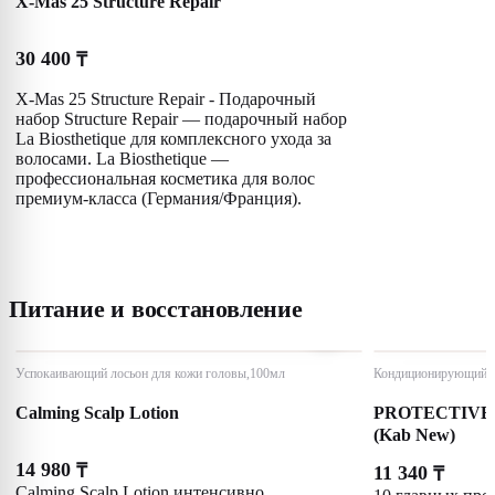
X-Mas 25 Structure Repair
30 400
₸
X-Mas 25 Structure Repair - Подарочный
набор Structure Repair — подарочный набор
La Biosthetique для комплексного ухода за
волосами. La Biosthetique —
профессиональная косметика для волос
премиум-класса (Германия/Франция).
Питание и восстановление
Успокаивающий лосьон для кожи головы,100мл
Кондиционирующий ф
Calming Scalp Lotion
PROTECTIVE
(Kab New)
14 980
₸
11 340
₸
Calming Scalp Lotion интенсивно