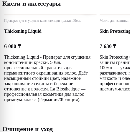
Кисти и аксессуары
Препарат для сгущения консистенции краски, 50мл.
Масло для зашиты гр
Thickening Liquid
Skin Protecting
6 080
7 630
₸
₸
Thickening Liquid - Препарат для сгущения
Skin Protecting 
консистенции краски, 50мл. —
зашиты границ 
профессиональный краситель для
100мл. — ухажи
перманентного окрашивания волос. Даёт
разглаживает, п
насыщенный стойкий цвет, надёжное
мягкость и блес
закрашивание седины и бережное
профессиональн
отношение к волосам. La Biosthetique —
премиум-класса
профессиональная косметика для волос
премиум-класса (Германия/Франция).
Очищение и уход