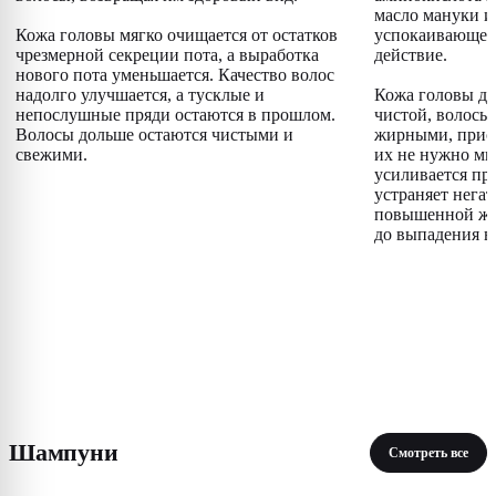
масло мануки и
Кожа головы мягко очищается от остатков
успокаивающее
чрезмерной секреции пота, а выработка
действие.
нового пота уменьшается. Качество волос
надолго улучшается, а тусклые и
Кожа головы до
непослушные пряди остаются в прошлом.
чистой, волосы 
Волосы дольше остаются чистыми и
жирными, прио
свежими.
их не нужно мыт
усиливается пр
устраняет нега
повышенной жи
до выпадения в
Шампуни
Смотреть все