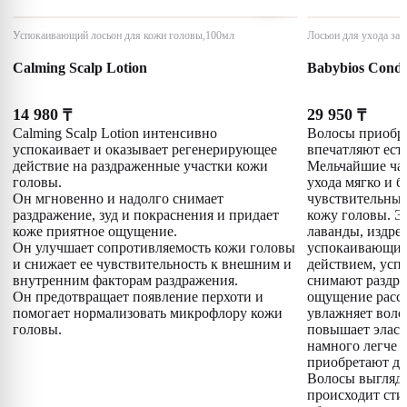
Успокаивающий лосьон для кожи головы,100мл
Лосьон для ухода за
Calming Scalp Lotion
Babybios Condi
14 980
29 950
₸
₸
Calming Scalp Lotion интенсивно
Волосы приобре
успокаивает и оказывает регенерирующее
впечатляют ест
действие на раздраженные участки кожи
Мельчайшие ча
головы.
ухода мягко и 
Он мгновенно и надолго снимает
чувствительные
раздражение, зуд и покраснения и придает
кожу головы. 
коже приятное ощущение.
лаванды, издре
Он улучшает сопротивляемость кожи головы
успокаивающи
и снижает ее чувствительность к внешним и
действием, усп
внутренним факторам раздражения.
снимают раздра
Он предотвращает появление перхоти и
ощущение рассл
помогает нормализовать микрофлору кожи
увлажняет воло
головы.
повышает эласт
намного легче 
приобретают до
Волосы выгляд
происходит сти