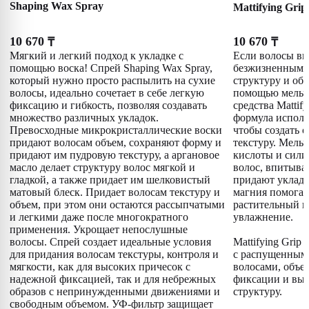
Shaping Wax Spray
Mattifying Grip
10 670
10 670
₸
₸
Мягкий и легкий подход к укладке с
Если волосы вы
помощью воска! Спрей Shaping Wax Spray,
безжизненными,
который нужно просто распылить на сухие
структуру и объ
волосы, идеально сочетает в себе легкую
помощью мельч
фиксацию и гибкость, позволяя создавать
средства Mattif
множество различных укладок.
формула исполь
Превосходные микрокристаллические воски
чтобы создать 
придают волосам объем, сохраняют форму и
текстуру. Мель
придают им пудровую текстуру, а аргановое
кислоты и сили
масло делает структуру волос мягкой и
волос, впитыва
гладкой, а также придает им шелковистый
придают уклад
матовый блеск. Придает волосам текстуру и
магния помогаю
объем, при этом они остаются рассыпчатыми
растительный г
и легкими даже после многократного
увлажнение.
применения. Укрощает непослушные
волосы. Спрей создает идеальные условия
Mattifying Grip
для придания волосам текстуры, контроля и
с распущенным
мягкости, как для высоких причесок с
волосами, объе
надежной фиксацией, так и для небрежных
фиксации и вы
образов с непринужденными движениями и
структуру.
свободным объемом. УФ-фильтр защищает