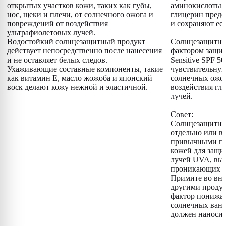
открытых участков кожи, таких как губы,
аминокислоты,
нос, щеки и плечи, от солнечного ожога и
глицерин предо
повреждений от воздействия
и сохраняют ее 
ультрафиолетовых лучей.
Водостойкий солнцезащитный продукт
Солнцезащитный
действует непосредственно после нанесения
фактором защит
и не оставляет белых следов.
Sensitive SPF 5
Ухаживающие составные компоненты, такие
чувствительную
как витамин E, масло жожоба и японский
солнечных ожог
воск делают кожу нежной и эластичной.
воздействия г
лучей.
Совет:
Солнцезащитны
отдельно или в
привычными про
кожей для защи
лучей UVA, вы
проникающих да
Примите во вни
другими проду
фактор понижае
солнечных ван
должен наносит