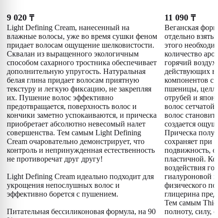
9 020
11 090
₸
₸
Light Defining Cream, нанесенный на
Веганская форм
влажные волосы, уже во время сушки феном
отдельно взятый
придает волосам ощущение шелковистости.
этого необходи
Сквалан из выращенного экологичным
количество аро
способом сахарного тростника обеспечивает
горячий воздух
дополнительную упругость. Натуральная
действующих в
белая глина придает волосам приятную
компонентов с
текстуру и легкую фиксацию, не закрепляя
пшеницы, целл
их. Пушение волос эффективно
отрубей и япон
предотвращается, поверхность волос и
волос сетчатой 
кончики заметно успокаиваются, и прическа
волос становит
приобретает абсолютно невесомый налет
создается ощущ
совершенства. Тем самым Light Defining
Прическа получ
Cream очаровательно демонстрирует, что
сохраняет при 
контроль и непринужденная естественность
подвижность, о
не противоречат друг другу!
пластичной. Ко
воздействия гор
Light Defining Cream идеально подходит для
гиалуроновой к
укрощения непослушных волос и
физического по
эффективно борется с пушением.
глицерина пред
Тем самым Thic
Питательная бессиликоновая формула, на 90
полноту, силу, 