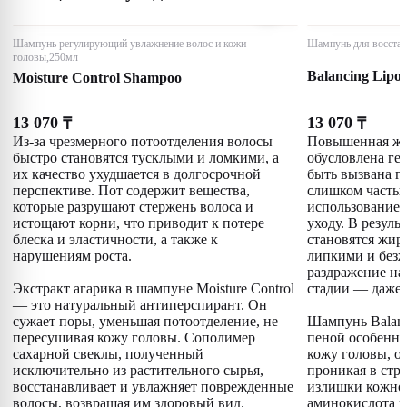
Шампунь регулирующий увлажнение волос и кожи
Шампунь для восстан
головы,250мл
Balancing Lipo
Moisture Control Shampoo
13 070
13 070
₸
₸
Из-за чрезмерного потоотделения волосы
Повышенная жи
быстро становятся тусклыми и ломкими, а
обусловлена ге
их качество ухудшается в долгосрочной
быть вызвана г
перспективе. Пот содержит вещества,
слишком часты
которые разрушают стержень волоса и
использованием
истощают корни, что приводит к потере
уходу. В резуль
блеска и эластичности, а также к
становятся жир
нарушениям роста.
липкими и безж
раздражение на 
Экстракт агарика в шампуне Moisture Control
стадии — даже 
— это натуральный антиперспирант. Он
сужает поры, уменьшая потоотделение, не
Шампунь Balanc
пересушивая кожу головы. Сополимер
пеной особенно
сахарной свеклы, полученный
кожу головы, о
исключительно из растительного сырья,
проникая в стру
восстанавливает и увлажняет поврежденные
излишки кожног
волосы, возвращая им здоровый вид.
аминокислота и