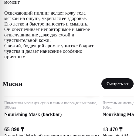
момент.
Освежающий пилинг делает кожу тела
мягкой на ощупь, укрепляя ее здоровье.
Его легко и быстро наносить и смывать.
Он обеспечивает неповторимое и мягкое
отшелушивание даже для сухой и
чувствительной кожи.
Свежий, бодрящий аромат унисекс бодрит
чувства и делает нанесение особенно
приятным.
Маски
Смотреть все
Питательная маска для сухих и сильно поврежденных волос,
Питательная маска дл
1000мл
100мл
Nourishing Mask (backbar)
Nourishing Ma
65 890
13 470
₸
₸
Nourshing Mask обеспечивает вашим волосам
Nourshing Mask