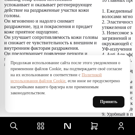
10 главных пре
успокаивает и оказывает регенерирующее
действие на раздраженные участки кожи
1. Ежедневный 
головы.
волосами мгнов
Он мгновенно и надолго снимает
2. Эластичность
раздражение, зуд и покраснения и придает
утяжеления от 
коже приятное ощущение.
3. Невесомое з
Он улучшает сопротивляемость кожи головы
загрязнений и 
и снижает ее чувствительность к внешним и
окружающей сре
внутренним факторам раздражения.
УФ-излучения
Он предотвращает появление перхоти и
4. Anti-Age эфф
помогает нормализовать микрофлору кожи
напитанными, 
Продолжая использование сайта после этого уведомления о
головы.
длине
применении файлов Cookie, вы подтверждаете своё согласие
5. Сохраняет я
на их использование в соответствии с
Политикой
волос
использования файлов Cookie
, если иное не предусмотрено
6. Накопительн
восстановления
настройками вашего браузера или применимым
7. Нет ощущени
законодательством.
протяжении все
Принять
8. Волосы легк
объем, долго д
9. Удобный в п
текстура, быстр
10. Изысканный
создателя 'Esce