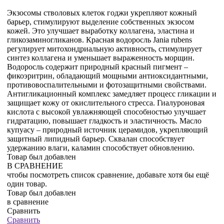
Экзосомы стволовых клеток годжи укрепляют кожный
барьер, стимулируют выделение собственных экзосом
кожей. Это улучшает выработку коллагена, эластина и
гликозаминогликанов. Красная водоросль Jania rubens
регулирует митохондриальную активность, стимулирует
синтез коллагена и уменьшает выраженность морщин.
Водоросль содержит природный красный пигмент –
фикоэритрин, обладающий мощными антиоксидантными,
противовоспалительными и фотозащитными свойствами.
Антигликационный комплекс замедляет процесс гликации и
защищает кожу от окислительного стресса. Гиалуроновая
кислота с высокой увлажняющей способностью улучшает
гидратацию, повышает гладкость и эластичность. Масло
купуасу – природный источник церамидов, укрепляющий
защитный липидный барьер. Сквалан способствует
удержанию влаги, каламин способствует обновлению.
Товар был добавлен
В СРАВНЕНИЕ
чтобы посмотреть список сравнение, добавьте хотя бы ещё
один товар.
Товар был добавлен
в сравнение
Сравнить
Сравнить