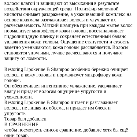
волосы влагой и защищают от высыхания в результате
воздействия окружающей среды. Полиэфир молочной
кислоты снимает раздражение, а ухаживающий комплекс на
основе крахмала разглаживает волосы и улучшает их
расчесываемость. Мягкий шампунь при каждом мытье волос
нормализует микрофлору кожи головы, восстанавливает
гидролипидную пленку и сохраняет естественный баланс
увлажнения кожи головы. Ощущение стянутости и сухость
заметно уменьшаются, кожа головы расслабляется. Волосы
становятся упругими, лучше расчесываются и получают
защиту от ломкости.
Restoring Lipokerine B Shampoo особенно бережно очищает
волосы и кожу головы и нормализует микрофлору кожи
головы.
Он обеспечивает интенсивное увлажнение, удерживает
влагу и придает волосам ощущение упругости и
ухоженности.
Restoring Lipokerine B Shampoo питает и разглаживает
волосы, не лишая их объема, и придает им блеск и
упругость.
Товар был добавлен
В СРАВНЕНИЕ
чтобы посмотреть список сравнение, добавьте хотя бы ещё
один товар.