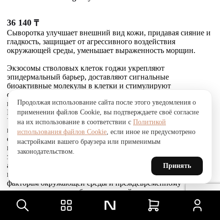
36 140
₸
Сыворотка улучшает внешний вид кожи, придавая сияние и
гладкость, защищает от агрессивного воздействия
окружающей среды, уменьшает выраженность морщин.
Экзосомы стволовых клеток годжи укрепляют
эпидермальный барьер, доставляют сигнальные
биоактивные молекулы в клетки и стимулируют
собственное выделение экзосом кожей. Это усиливает
Продолжая использование сайта после этого уведомления о
выработку коллагена, эластина и гликозаминогликанов.
Комплекс Telosense Active продлевает жизнь клеток.
применении файлов Cookie, вы подтверждаете своё согласие
Укрепляющий пептид восстанавливает и усиливает связи
на их использование в соответствии с
Политикой
между фибробластами и внеклеточным матриксом,
использования файлов Cookie
, если иное не предусмотрено
стимулирует выработку коллагена I и VI типов, обеспечивая
настройками вашего браузера или применимым
прочное соединение эпидермиса и дермы, что приводит к
законодательством.
заметному сокращению морщин. Стволовые клетки
альпийской розы защищают, поддерживают и
Принять
восстанавливают устойчивость кожи к агрессивным
факторам окружающей среды и преждевременному
старению, улучшают барьерные свойства.
Товар был добавлен
В СРАВНЕНИЕ
чтобы посмотреть список сравнение, добавьте хотя бы ещё