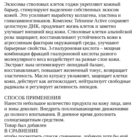
Экзосомы стволовых клеток годжи укрепляют кожный
барьер, стимулируют выделение собственных экзосом
кожей. Это усиливает выработку коллагена, эластина и
гликозаминогликанов. Комплекс Telosense Active сохраняет
целостную ДНК, продлевает жизнь клеток и заметно
улучшает внешний вид кожи. Стволовые клетки альпийской
розы защищают, восстанавливают устойчивость кожи к
агрессивным факторам окружающей среды, улучшают
барьерные свойства. 3-гиалуроновая кислота – мощная
комбинация фракций гиалуроновой кислоты разного
молекулярного веса воздействует на разные слои кожи.
Экстракт льна оптимизирует липидный баланс,
восстанавливает, повышает жизненный тонус, возвращает
эластичность. Масло купуасу увлажняет, защищает клетки
кожи, действует как антиоксидант, нейтрализует свободные
радикалы и регулирует активность липидов.
СПОСОБ ПРИМЕНЕНИЯ
Нанести небольшое количество продукта на кожу лица, шеи
и зоны декольте. Внедрить похлопывающими движениями
до полного впитывания. В дневное время дополнить
солнцезащитным средством.
Товар был добавлен
В СРАВНЕНИЕ
чтобы посмотреть список сравнение, добавьте хотя бы ещё