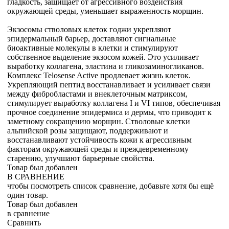
гладкость, защищает от агрессивного воздействия
окружающей среды, уменьшает выраженность морщин.
Экзосомы стволовых клеток годжи укрепляют
эпидермальный барьер, доставляют сигнальные
биоактивные молекулы в клетки и стимулируют
собственное выделение экзосом кожей. Это усиливает
выработку коллагена, эластина и гликозаминогликанов.
Комплекс Telosense Active продлевает жизнь клеток.
Укрепляющий пептид восстанавливает и усиливает связи
между фибробластами и внеклеточным матриксом,
стимулирует выработку коллагена I и VI типов, обеспечивая
прочное соединение эпидермиса и дермы, что приводит к
заметному сокращению морщин. Стволовые клетки
альпийской розы защищают, поддерживают и
восстанавливают устойчивость кожи к агрессивным
факторам окружающей среды и преждевременному
старению, улучшают барьерные свойства.
Товар был добавлен
В СРАВНЕНИЕ
чтобы посмотреть список сравнение, добавьте хотя бы ещё
один товар.
Товар был добавлен
в сравнение
Сравнить