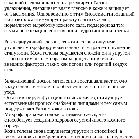
сахарной свеклы и пантенола регулирует баланс
увлажнения, удерживает влагу глубоко в коже и защищает
от высыхания. Одновременно с этим биоферментированный
экстракт овса стимулирует работу сальных желез,
нормализует выработку кожного сала, поддерживая тем
самым регенерацию естественной гидролипидной пленки.
Регенерирующий лосьон для кожи головы ощутимо
улучшает микрофлору кожи головы и устраняет ощущение
стянутости. Кожа головы ощущается спокойной и упругой
— она оптимальным образом защищена от влияния
внешних факторов, таких как погода или горячий воздух
фена.
Увлажняющий лосьон мгновенно восстанавливает сухую
кожу головы и устойчиво обеспечивает ей интенсивный
уход.
Он активизирует функцию сальных желез, стимулирует
естественный процесс снабжения липидами и тем самым
поддерживает баланс кожи головы.
Микрофлора кожи головы оптимизируется, что
способствует созданию здорового, устойчивого кожного
барьера.
Кожа головы снова ощущается упругой и спокойной, а
волосы вновь приобретают эластичность и жизненную силу.