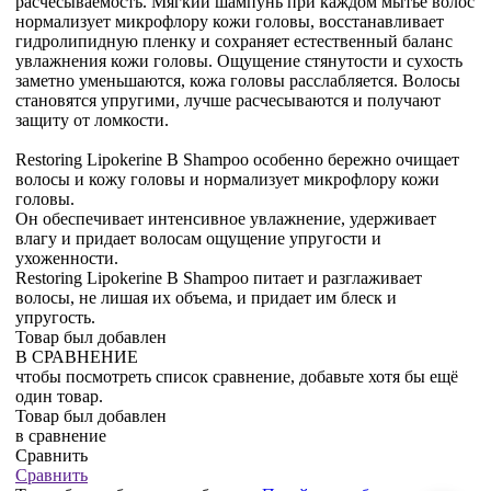
расчесываемость. Мягкий шампунь при каждом мытье волос
нормализует микрофлору кожи головы, восстанавливает
гидролипидную пленку и сохраняет естественный баланс
увлажнения кожи головы. Ощущение стянутости и сухость
заметно уменьшаются, кожа головы расслабляется. Волосы
становятся упругими, лучше расчесываются и получают
защиту от ломкости.
Restoring Lipokerine B Shampoo особенно бережно очищает
волосы и кожу головы и нормализует микрофлору кожи
головы.
Он обеспечивает интенсивное увлажнение, удерживает
влагу и придает волосам ощущение упругости и
ухоженности.
Restoring Lipokerine B Shampoo питает и разглаживает
волосы, не лишая их объема, и придает им блеск и
упругость.
Товар был добавлен
В СРАВНЕНИЕ
чтобы посмотреть список сравнение, добавьте хотя бы ещё
один товар.
Товар был добавлен
в сравнение
Сравнить
Сравнить