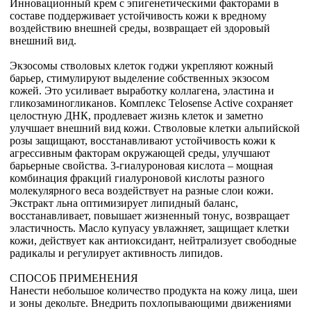
Инновационный крем с эпигенетическими факторами в
составе поддерживает устойчивость кожи к вредному
воздействию внешней среды, возвращает ей здоровый
внешний вид.
Экзосомы стволовых клеток годжи укрепляют кожный
барьер, стимулируют выделение собственных экзосом
кожей. Это усиливает выработку коллагена, эластина и
гликозаминогликанов. Комплекс Telosense Active сохраняет
целостную ДНК, продлевает жизнь клеток и заметно
улучшает внешний вид кожи. Стволовые клетки альпийской
розы защищают, восстанавливают устойчивость кожи к
агрессивным факторам окружающей среды, улучшают
барьерные свойства. 3-гиалуроновая кислота – мощная
комбинация фракций гиалуроновой кислоты разного
молекулярного веса воздействует на разные слои кожи.
Экстракт льна оптимизирует липидный баланс,
восстанавливает, повышает жизненный тонус, возвращает
эластичность. Масло купуасу увлажняет, защищает клетки
кожи, действует как антиоксидант, нейтрализует свободные
радикалы и регулирует активность липидов.
СПОСОБ ПРИМЕНЕНИЯ
Нанести небольшое количество продукта на кожу лица, шеи
и зоны декольте. Внедрить похлопывающими движениями