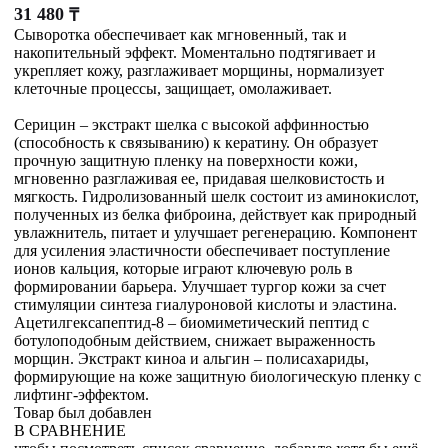
31 480
₸
Сыворотка обеспечивает как мгновенный, так и
накопительный эффект. Моментально подтягивает и
укрепляет кожу, разглаживает морщины, нормализует
клеточные процессы, защищает, омолаживает.
Серицин – экстракт шелка с высокой аффинностью
(способность к связыванию) к кератину. Он образует
прочную защитную пленку на поверхности кожи,
мгновенно разглаживая ее, придавая шелковистость и
мягкость. Гидролизованный шелк состоит из аминокислот,
полученных из белка фиброина, действует как природный
увлажнитель, питает и улучшает регенерацию. Компонент
для усиления эластичности обеспечивает поступление
ионов кальция, которые играют ключевую роль в
формировании барьера. Улучшает тургор кожи за счет
стимуляции синтеза гиалуроновой кислоты и эластина.
Ацетилгексапептид-8 – биомиметический пептид с
ботулоподобным действием, снижает выраженность
морщин. Экстракт киноа и альгин – полисахариды,
формирующие на коже защитную биологическую пленку с
лифтинг-эффектом.
Товар был добавлен
В СРАВНЕНИЕ