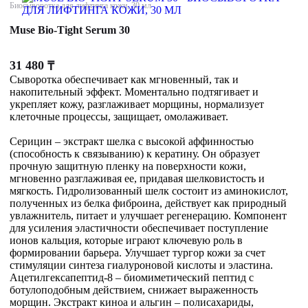
Биосыворотка для лифтинга кожи, 30 мл
Muse Bio-Tight Serum 30
31 480
₸
Сыворотка обеспечивает как мгновенный, так и
накопительный эффект. Моментально подтягивает и
укрепляет кожу, разглаживает морщины, нормализует
клеточные процессы, защищает, омолаживает.
Серицин – экстракт шелка с высокой аффинностью
(способность к связыванию) к кератину. Он образует
прочную защитную пленку на поверхности кожи,
мгновенно разглаживая ее, придавая шелковистость и
мягкость. Гидролизованный шелк состоит из аминокислот,
полученных из белка фиброина, действует как природный
увлажнитель, питает и улучшает регенерацию. Компонент
для усиления эластичности обеспечивает поступление
ионов кальция, которые играют ключевую роль в
формировании барьера. Улучшает тургор кожи за счет
стимуляции синтеза гиалуроновой кислоты и эластина.
Ацетилгексапептид-8 – биомиметический пептид с
ботулоподобным действием, снижает выраженность
морщин. Экстракт киноа и альгин – полисахариды,