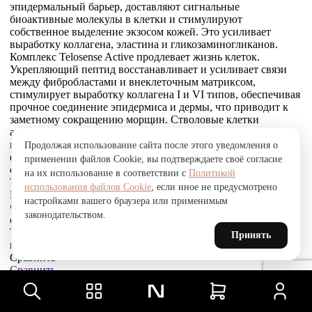
эпидермальный барьер, доставляют сигнальные
биоактивные молекулы в клетки и стимулируют
собственное выделение экзосом кожей. Это усиливает
выработку коллагена, эластина и гликозаминогликанов.
Комплекс Telosense Active продлевает жизнь клеток.
Укрепляющий пептид восстанавливает и усиливает связи
между фибробластами и внеклеточным матриксом,
стимулирует выработку коллагена I и VI типов, обеспечивая
прочное соединение эпидермиса и дермы, что приводит к
заметному сокращению морщин. Стволовые клетки
альпийской розы защищают, поддерживают и
восстанавливают устойчивость кожи к агрессивным
Продолжая использование сайта после этого уведомления о
факторам окружающей среды и преждевременному
применении файлов Cookie, вы подтверждаете своё согласие
старению, улучшают барьерные свойства.
на их использование в соответствии с
Политикой
Товар был добавлен
использования файлов Cookie
, если иное не предусмотрено
В СРАВНЕНИЕ
настройками вашего браузера или применимым
чтобы посмотреть список сравнение, добавьте хотя бы ещё
законодательством.
один товар.
Товар был добавлен
Принять
в сравнение
Сравнить
Сравнить
Товар был добавлен
в избранное
Перейти в избранное
Для того, чтобы добавить в избранное, выберите тип товара.
В избранное