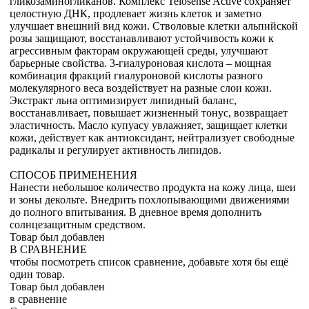
гликозаминогликанов. Комплекс Telosense Active сохраняет
целостную ДНК, продлевает жизнь клеток и заметно
улучшает внешний вид кожи. Стволовые клетки альпийской
розы защищают, восстанавливают устойчивость кожи к
агрессивным факторам окружающей среды, улучшают
барьерные свойства. 3-гиалуроновая кислота – мощная
комбинация фракций гиалуроновой кислоты разного
молекулярного веса воздействует на разные слои кожи.
Экстракт льна оптимизирует липидный баланс,
восстанавливает, повышает жизненный тонус, возвращает
эластичность. Масло купуасу увлажняет, защищает клетки
кожи, действует как антиоксидант, нейтрализует свободные
радикалы и регулирует активность липидов.
СПОСОБ ПРИМЕНЕНИЯ
Нанести небольшое количество продукта на кожу лица, шеи
и зоны декольте. Внедрить похлопывающими движениями
до полного впитывания. В дневное время дополнить
солнцезащитным средством.
Товар был добавлен
В СРАВНЕНИЕ
чтобы посмотреть список сравнение, добавьте хотя бы ещё
один товар.
Товар был добавлен
в сравнение