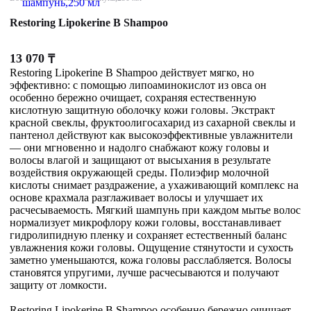
Restoring Lipokerine B Shampoo
13 070
₸
Restoring Lipokerine B Shampoo действует мягко, но
эффективно: с помощью липоаминокислот из овса он
особенно бережно очищает, сохраняя естественную
кислотную защитную оболочку кожи головы. Экстракт
красной свеклы, фруктоолигосахарид из сахарной свеклы и
пантенол действуют как высокоэффективные увлажнители
— они мгновенно и надолго снабжают кожу головы и
волосы влагой и защищают от высыхания в результате
воздействия окружающей среды. Полиэфир молочной
кислоты снимает раздражение, а ухаживающий комплекс на
основе крахмала разглаживает волосы и улучшает их
расчесываемость. Мягкий шампунь при каждом мытье волос
нормализует микрофлору кожи головы, восстанавливает
гидролипидную пленку и сохраняет естественный баланс
увлажнения кожи головы. Ощущение стянутости и сухость
заметно уменьшаются, кожа головы расслабляется. Волосы
становятся упругими, лучше расчесываются и получают
защиту от ломкости.
Restoring Lipokerine B Shampoo особенно бережно очищает