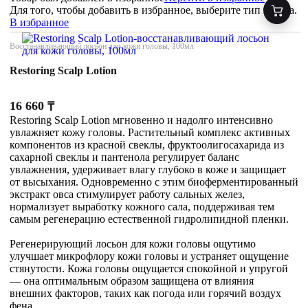
Для того, чтобы добавить в избранное, выберите тип товара.
В избранное
Восстанавливающий лосьон для кожи головы, 100мл
Restoring Scalp Lotion
16 660
₸
Restoring Scalp Lotion мгновенно и надолго интенсивно
увлажняет кожу головы. Растительный комплекс активных
компонентов из красной свеклы, фруктоолигосахарида из
сахарной свеклы и пантенола регулирует баланс
увлажнения, удерживает влагу глубоко в коже и защищает
от высыхания. Одновременно с этим биоферментированный
экстракт овса стимулирует работу сальных желез,
нормализует выработку кожного сала, поддерживая тем
самым регенерацию естественной гидролипидной пленки.
Регенерирующий лосьон для кожи головы ощутимо
улучшает микрофлору кожи головы и устраняет ощущение
стянутости. Кожа головы ощущается спокойной и упругой
— она оптимальным образом защищена от влияния
внешних факторов, таких как погода или горячий воздух
фена.