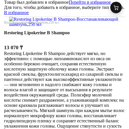
Товар был добавлен
в избранное
Перейти в избранное
Для того, чтобы добавить в избранное, выберите тип товара.
В избранное
Восстанавливающий шампунь,250 мл
Restoring Lipokerine B Shampoo
13 070
₸
Restoring Lipokerine B Shampoo действует мягко, но
эффективно: с помощью липоаминокислот из овса он
особенно бережно очищает, сохраняя естественную
кислотную защитную оболочку кожи головы. Экстракт
красной свеклы, фруктоолигосахарид из сахарной свеклы и
пантенол действуют как высокоэффективные увлажнители
— они мгновенно и надолго снабжают кожу головы и
волосы влагой и защищают от высыхания в результате
воздействия окружающей среды. Полиэфир молочной
кислоты снимает раздражение, а ухаживающий комплекс на
основе крахмала разглаживает волосы и улучшает их
расчесываемость. Мягкий шампунь при каждом мытье волос
нормализует микрофлору кожи головы, восстанавливает
гидролипидную пленку и сохраняет естественный баланс
увлажнения кожи головы. Ощущение стянутости и сухость