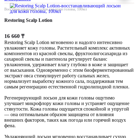
Восстанавливающий лосьон для кожи головы, 100мл
Restoring Scalp Lotion
16 660
₸
Restoring Scalp Lotion мгновенно и надолго интенсивно
увлажняет кожу головы. Растительный комплекс активных
компонентов из красной свеклы, фруктоолигосахарида из
сахарной свеклы и пантенола регулирует баланс
увлажнения, удерживает влагу глубоко в коже и защищает
от высыхания. Одновременно с этим биоферментированный
экстракт овса стимулирует работу сальных желез,
нормализует выработку кожного сала, поддерживая тем
самым регенерацию естественной гидролипидной пленки.
Регенерирующий лосьон для кожи головы ощутимо
улучшает микрофлору кожи головы и устраняет ощущение
стянутости. Кожа головы ощущается спокойной и упругой
— она оптимальным образом защищена от влияния
внешних факторов, таких как погода или горячий воздух
фена.
Увлажняющий лосьон мгновенно восстанавливает сухую