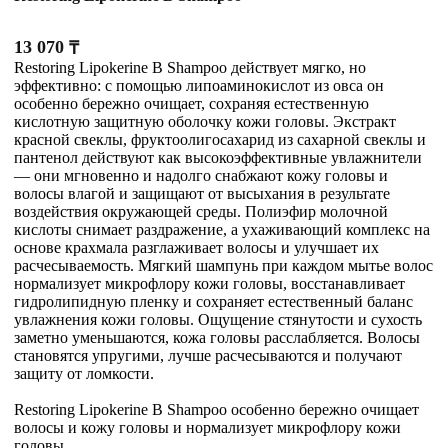
13 070
₸
Restoring Lipokerine B Shampoo действует мягко, но
эффективно: с помощью липоаминокислот из овса он
особенно бережно очищает, сохраняя естественную
кислотную защитную оболочку кожи головы. Экстракт
красной свеклы, фруктоолигосахарид из сахарной свеклы и
пантенол действуют как высокоэффективные увлажнители
— они мгновенно и надолго снабжают кожу головы и
волосы влагой и защищают от высыхания в результате
воздействия окружающей среды. Полиэфир молочной
кислоты снимает раздражение, а ухаживающий комплекс на
основе крахмала разглаживает волосы и улучшает их
расчесываемость. Мягкий шампунь при каждом мытье волос
нормализует микрофлору кожи головы, восстанавливает
гидролипидную пленку и сохраняет естественный баланс
увлажнения кожи головы. Ощущение стянутости и сухость
заметно уменьшаются, кожа головы расслабляется. Волосы
становятся упругими, лучше расчесываются и получают
защиту от ломкости.
Restoring Lipokerine B Shampoo особенно бережно очищает
волосы и кожу головы и нормализует микрофлору кожи
головы.