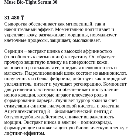
Muse Bio-Tight Serum 30
31 480
₸
Сыворотка обеспечивает как мгновенный, так и
накопительный эффект. Моментально подтягивает и
укрепляет кожу, разглаживает морщины, нормализует
клеточные процессы, защищает, омолаживает.
Серицин – экстракт шелка с высокой аффинностью
(способность к связыванию) к кератину. Он образует
прочную защитную пленку на поверхности кожи,
мгновенно разглаживая ее, придавая шелковистость и
мягкость. Гидролизованный шелк состоит из аминокислот,
полученных из белка фиброина, действует как природный
увлажнитель, питает и улучшает регенерацию. Компонент
для усиления эластичности обеспечивает поступление
ионов кальция, которые играют ключевую роль в
формировании барьера. Улучшает тургор кожи за счет
стимуляции синтеза гиалуроновой кислоты и эластина.
Ацетилгексапептид-8 – биомиметический пептид с
ботулоподобным действием, снижает выраженность
морщин. Экстракт киноа и альгин – полисахариды,
формирующие на коже защитную биологическую пленку с
лифтинг-эффектом.