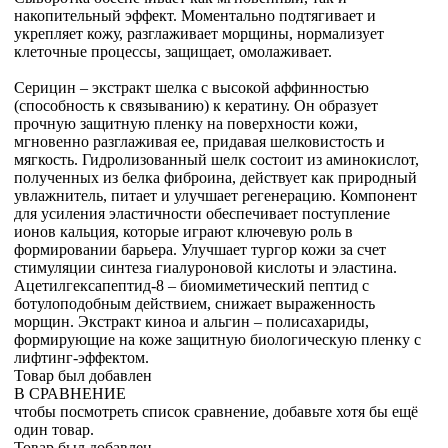
накопительный эффект. Моментально подтягивает и
укрепляет кожу, разглаживает морщины, нормализует
клеточные процессы, защищает, омолаживает.
Серицин – экстракт шелка с высокой аффинностью
(способность к связыванию) к кератину. Он образует
прочную защитную пленку на поверхности кожи,
мгновенно разглаживая ее, придавая шелковистость и
мягкость. Гидролизованный шелк состоит из аминокислот,
полученных из белка фиброина, действует как природный
увлажнитель, питает и улучшает регенерацию. Компонент
для усиления эластичности обеспечивает поступление
ионов кальция, которые играют ключевую роль в
формировании барьера. Улучшает тургор кожи за счет
стимуляции синтеза гиалуроновой кислоты и эластина.
Ацетилгексапептид-8 – биомиметический пептид с
ботулоподобным действием, снижает выраженность
морщин. Экстракт киноа и альгин – полисахариды,
формирующие на коже защитную биологическую пленку с
лифтинг-эффектом.
Товар был добавлен
В СРАВНЕНИЕ
чтобы посмотреть список сравнение, добавьте хотя бы ещё
один товар.
Товар был добавлен