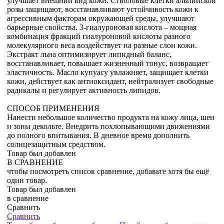
улучшает внешний вид кожи. Стволовые клетки альпийской
розы защищают, восстанавливают устойчивость кожи к
агрессивным факторам окружающей среды, улучшают
барьерные свойства. 3-гиалуроновая кислота – мощная
комбинация фракций гиалуроновой кислоты разного
молекулярного веса воздействует на разные слои кожи.
Экстракт льна оптимизирует липидный баланс,
восстанавливает, повышает жизненный тонус, возвращает
эластичность. Масло купуасу увлажняет, защищает клетки
кожи, действует как антиоксидант, нейтрализует свободные
радикалы и регулирует активность липидов.
СПОСОБ ПРИМЕНЕНИЯ
Нанести небольшое количество продукта на кожу лица, шеи
и зоны декольте. Внедрить похлопывающими движениями
до полного впитывания. В дневное время дополнить
солнцезащитным средством.
Товар был добавлен
В СРАВНЕНИЕ
чтобы посмотреть список сравнение, добавьте хотя бы ещё
один товар.
Товар был добавлен
в сравнение
Сравнить
Сравнить