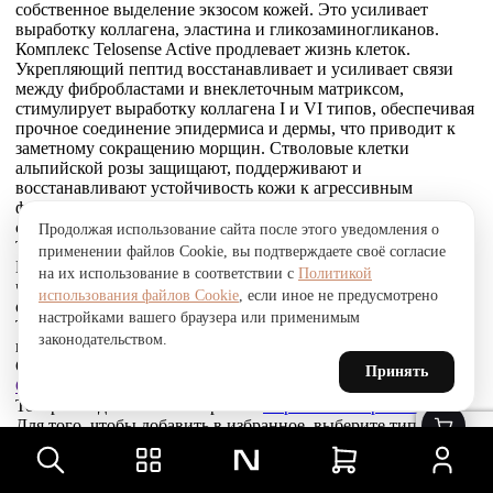
собственное выделение экзосом кожей. Это усиливает
выработку коллагена, эластина и гликозаминогликанов.
Комплекс Telosense Active продлевает жизнь клеток.
Укрепляющий пептид восстанавливает и усиливает связи
между фибробластами и внеклеточным матриксом,
стимулирует выработку коллагена I и VI типов, обеспечивая
прочное соединение эпидермиса и дермы, что приводит к
заметному сокращению морщин. Стволовые клетки
альпийской розы защищают, поддерживают и
восстанавливают устойчивость кожи к агрессивным
факторам окружающей среды и преждевременному
старению, улучшают барьерные свойства.
Продолжая использование сайта после этого уведомления о
Товар был добавлен
применении файлов Cookie, вы подтверждаете своё согласие
В СРАВНЕНИЕ
на их использование в соответствии с
Политикой
чтобы посмотреть список сравнение, добавьте хотя бы ещё
использования файлов Cookie
, если иное не предусмотрено
один товар.
настройками вашего браузера или применимым
Товар был добавлен
законодательством.
в сравнение
Сравнить
Принять
Сравнить
Товар был добавлен
в избранное
Перейти в избранное
Для того, чтобы добавить в избранное, выберите тип товара.
В избранное
Восстанавливающий крем для кожи вокруг глаз, 30 мл