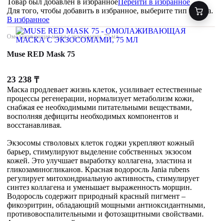
Товар был добавлен
в избранное
Перейти в избранное
Для того, чтобы добавить в избранное, выберите тип товара.
В избранное
Омолаживающая маска с экзосомами, 75 мл
Muse RED Mask 75
23 238
₸
Маска продлевает жизнь клеток, усиливает естественные
процессы регенерации, нормализует метаболизм кожи,
снабжая ее необходимыми питательными веществами,
восполняя дефициты необходимых компонентов и
восстанавливая.
Экзосомы стволовых клеток годжи укрепляют кожный
барьер, стимулируют выделение собственных экзосом
кожей. Это улучшает выработку коллагена, эластина и
гликозаминогликанов. Красная водоросль Jania rubens
регулирует митохондриальную активность, стимулирует
синтез коллагена и уменьшает выраженность морщин.
Водоросль содержит природный красный пигмент –
фикоэритрин, обладающий мощными антиоксидантными,
противовоспалительными и фотозащитными свойствами.