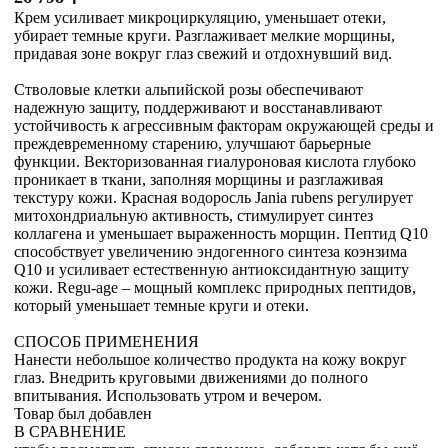
Крем усиливает микроциркуляцию, уменьшает отеки,
убирает темные круги. Разглаживает мелкие морщины,
придавая зоне вокруг глаз свежий и отдохнувший вид.
Стволовые клетки альпийской розы обеспечивают
надежную защиту, поддерживают и восстанавливают
устойчивость к агрессивным факторам окружающей среды и
преждевременному старению, улучшают барьерные
функции. Векторизованная гиалуроновая кислота глубоко
проникает в ткани, заполняя морщины и разглаживая
текстуру кожи. Красная водоросль Jania rubens регулирует
митохондриальную активность, стимулирует синтез
коллагена и уменьшает выраженность морщин. Пептид Q10
способствует увеличению эндогенного синтеза коэнзима
Q10 и усиливает естественную антиоксидантную защиту
кожи. Regu-age – мощный комплекс природных пептидов,
который уменьшает темные круги и отеки.
СПОСОБ ПРИМЕНЕНИЯ
Нанести небольшое количество продукта на кожу вокруг
глаз. Внедрить круговыми движениями до полного
впитывания. Использовать утром и вечером.
Товар был добавлен
В СРАВНЕНИЕ