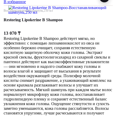
В избранное
Восстанавливающий шампунь,250 мл
Restoring Lipokerine B Shampoo
13 070
₸
Restoring Lipokerine B Shampoo действует мягко, но
эффективно: с помощью липоаминокислот из овса он
особенно бережно очищает, сохраняя естественную
кислотную защитную оболочку кожи головы. Экстракт
красной свеклы, фруктоолигосахарид из сахарной свеклы и
пантенол действуют как высокоэффективные увлажнители
— они мгновенно и надолго снабжают кожу головы и
волосы влагой и защищают от высыхания в результате
воздействия окружающей среды. Полиэфир молочной
кислоты снимает раздражение, а ухаживающий комплекс на
основе крахмала разглаживает волосы и улучшает их
расчесываемость. Мягкий шампунь при каждом мытье волос
нормализует микрофлору кожи головы, восстанавливает
гидролипидную пленку и сохраняет естественный баланс
увлажнения кожи головы. Ощущение стянутости и сухость
заметно уменьшаются, кожа головы расслабляется. Волосы
становятся упругими, лучше расчесываются и получают