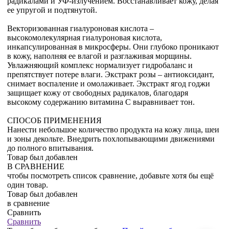
радикалами и УФ-излучением. Восстанавливает кожу, делая
ее упругой и подтянутой.
Векторизованная гиалуроновая кислота –
высокомолекулярная гиалуроновая кислота,
инкапсулированная в микросферы. Они глубоко проникают
в кожу, наполняя ее влагой и разглаживая морщины.
Увлажняющий комплекс нормализует гидробаланс и
препятствует потере влаги. Экстракт розы – антиоксидант,
снимает воспаление и омолаживает. Экстракт ягод годжи
защищает кожу от свободных радикалов, благодаря
высокому содержанию витамина С выравнивает тон.
СПОСОБ ПРИМЕНЕНИЯ
Нанести небольшое количество продукта на кожу лица, шеи
и зоны декольте. Внедрить похлопывающими движениями
до полного впитывания.
Товар был добавлен
В СРАВНЕНИЕ
чтобы посмотреть список сравнение, добавьте хотя бы ещё
один товар.
Товар был добавлен
в сравнение
Сравнить
Сравнить