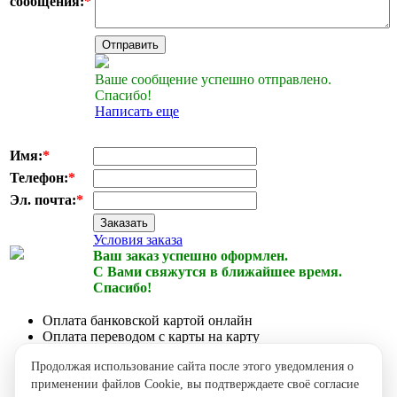
сообщения:
*
Отправить
Ваше сообщение успешно отправлено.
Спасибо!
Написать еще
Имя:
*
Телефон:
*
Эл. почта:
*
Заказать
Условия заказа
Ваш заказ успешно оформлен.
С Вами свяжутся в ближайшее время.
Спасибо!
Оплата банковской картой онлайн
Оплата переводом с карты на карту
Оплата наличными курьеру при получении
Продолжая использование сайта после этого уведомления о
Доставка по городу собственной курьерской службой
применении файлов Cookie, вы подтверждаете своё согласие