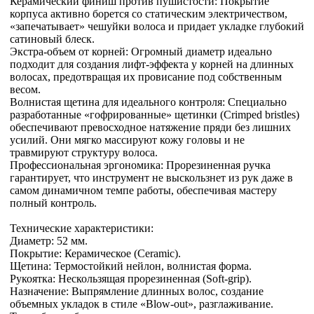
Керамический финиш против пушистости: Покрытие
корпуса активно борется со статическим электричеством,
«запечатывает» чешуйки волоса и придает укладке глубокий
сатиновый блеск.
Экстра-объем от корней: Огромный диаметр идеально
подходит для создания лифт-эффекта у корней на длинных
волосах, предотвращая их провисание под собственным
весом.
Волнистая щетина для идеального контроля: Специально
разработанные «гофрированные» щетинки (Crimped bristles)
обеспечивают превосходное натяжение пряди без лишних
усилий. Они мягко массируют кожу головы и не
травмируют структуру волоса.
Профессиональная эргономика: Прорезиненная ручка
гарантирует, что инструмент не выскользнет из рук даже в
самом динамичном темпе работы, обеспечивая мастеру
полный контроль.
Технические характеристики:
Диаметр: 52 мм.
Покрытие: Керамическое (Ceramic).
Щетина: Термостойкий нейлон, волнистая форма.
Рукоятка: Нескользящая прорезиненная (Soft-grip).
Назначение: Выпрямление длинных волос, создание
объемных укладок в стиле «Blow-out», разглаживание.