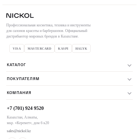
Профессиональная косметика, техника и инструменты
для салонов красоты и барбершопов. Официальный
дистрибьютор мировых брендов в Казахстане.
VISA
MASTERCARD
KASPI
HALYK
КАТАЛОГ
Весь каталог
ПОКУПАТЕЛЯМ
Бренды
Доставка заказов
Уход за волосами
КОМПАНИЯ
Оплата заказов
Техника и инструменты
О компании
Обмен и возврат
Акции
+7 (701) 924 9520
Контакты
Пользовательское соглашение
Казахстан, Алматы,
Магазины NICKOL
мкр. «Керемет», дом 6 к20
Алматы
sales@nickol.kz
Астана