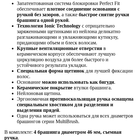
Запатентованная система блокировки Perfect Fit
обеспечивает
плотное соединение основания с
ручкой без зазоров
, а также
быстрое снятие ручки
брашинга одной рукой
.
Технология Ionic Technology
с отрицательно
заряженными щетинками из нейлона деликатно
разглаживающими и увлажняющими кутикулу,
придающими объем и блеск волосам.
Крупные вентиляционные отверстия
в
керамическом корпусе обеспечивают лучшую
циркуляцию воздуха для более быстрого и
устойчивого результата укладки.
Специальная форма щетинок
для лучшей фиксации
волос.
Основание
можно использовать как бигуди
.
Керамическое покрытие
втулки брашинга.
Нейлоновая щетина.
Эргономичная
противоскользящая ручка
оснащена
специальным хвостиком для разделения и
выделения прядей
.
Одна ручка может использоваться для всех диаметров
брашингов серии MultiBrush.
В комплекте:
4
брашинга диаметром 46 мм, съемная
ручка
.