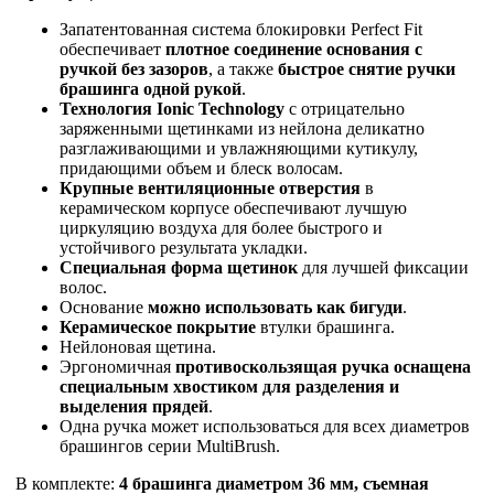
Запатентованная система блокировки Perfect Fit
обеспечивает
плотное соединение основания с
ручкой без зазоров
, а также
быстрое снятие ручки
брашинга одной рукой
.
Технология Ionic Technology
с отрицательно
заряженными щетинками из нейлона деликатно
разглаживающими и увлажняющими кутикулу,
придающими объем и блеск волосам.
Крупные вентиляционные отверстия
в
керамическом корпусе обеспечивают лучшую
циркуляцию воздуха для более быстрого и
устойчивого результата укладки.
Специальная форма щетинок
для лучшей фиксации
волос.
Основание
можно использовать как бигуди
.
Керамическое покрытие
втулки брашинга.
Нейлоновая щетина.
Эргономичная
противоскользящая ручка
оснащена
специальным хвостиком для разделения и
выделения прядей
.
Одна ручка может использоваться для всех диаметров
брашингов серии MultiBrush.
В комплекте:
4 брашинга диаметром 36 мм, съемная