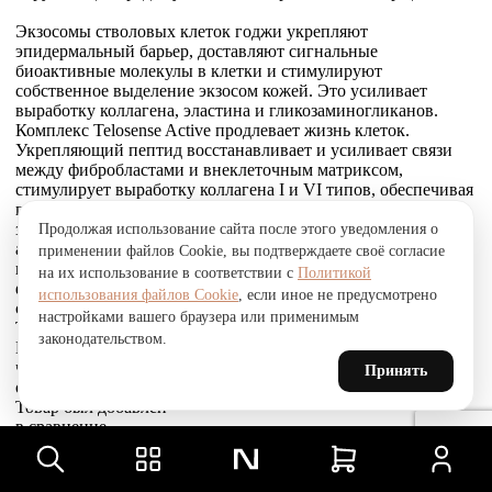
Экзосомы стволовых клеток годжи укрепляют
эпидермальный барьер, доставляют сигнальные
биоактивные молекулы в клетки и стимулируют
собственное выделение экзосом кожей. Это усиливает
выработку коллагена, эластина и гликозаминогликанов.
Комплекс Telosense Active продлевает жизнь клеток.
Укрепляющий пептид восстанавливает и усиливает связи
между фибробластами и внеклеточным матриксом,
стимулирует выработку коллагена I и VI типов, обеспечивая
прочное соединение эпидермиса и дермы, что приводит к
заметному сокращению морщин. Стволовые клетки
Продолжая использование сайта после этого уведомления о
альпийской розы защищают, поддерживают и
применении файлов Cookie, вы подтверждаете своё согласие
восстанавливают устойчивость кожи к агрессивным
на их использование в соответствии с
Политикой
факторам окружающей среды и преждевременному
использования файлов Cookie
, если иное не предусмотрено
старению, улучшают барьерные свойства.
настройками вашего браузера или применимым
Товар был добавлен
законодательством.
В СРАВНЕНИЕ
чтобы посмотреть список сравнение, добавьте хотя бы ещё
Принять
один товар.
Товар был добавлен
в сравнение
Сравнить
Сравнить
Товар был добавлен
в избранное
Перейти в избранное