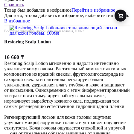
Сравнить
Товар был добавлен
в избранное
Перейти в избранное
Для того, чтобы добавить в избранное, выберите тип товара.
В избранное
Восстанавливающий лосьон для кожи головы, 100мл
Restoring Scalp Lotion
16 660
₸
Restoring Scalp Lotion мгновенно и надолго интенсивно
увлажняет кожу головы. Растительный комплекс активных
компонентов из красной свеклы, фруктоолигосахарида из
сахарной свеклы и пантенола регулирует баланс
увлажнения, удерживает влагу глубоко в коже и защищает
от высыхания. Одновременно с этим биоферментированный
экстракт овса стимулирует работу сальных желез,
нормализует выработку кожного сала, поддерживая тем
самым регенерацию естественной гидролипидной пленки.
Регенерирующий лосьон для кожи головы ощутимо
улучшает микрофлору кожи головы и устраняет ощущение
стянутости. Кожа головы ощущается спокойной и упругой
— она оптимальным образом защищена от влияния