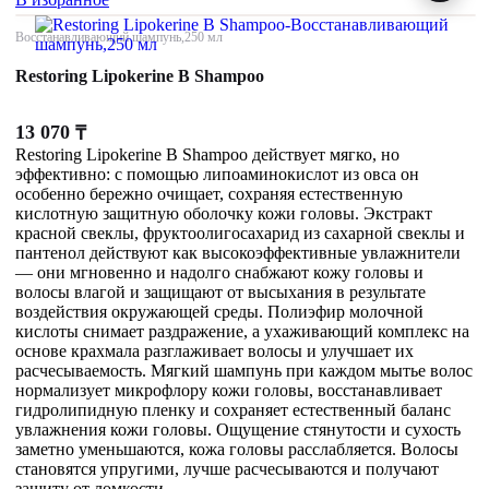
Восстанавливающий шампунь,250 мл
Restoring Lipokerine B Shampoo
13 070
₸
Restoring Lipokerine B Shampoo действует мягко, но
эффективно: с помощью липоаминокислот из овса он
особенно бережно очищает, сохраняя естественную
кислотную защитную оболочку кожи головы. Экстракт
красной свеклы, фруктоолигосахарид из сахарной свеклы и
пантенол действуют как высокоэффективные увлажнители
— они мгновенно и надолго снабжают кожу головы и
волосы влагой и защищают от высыхания в результате
воздействия окружающей среды. Полиэфир молочной
кислоты снимает раздражение, а ухаживающий комплекс на
основе крахмала разглаживает волосы и улучшает их
расчесываемость. Мягкий шампунь при каждом мытье волос
нормализует микрофлору кожи головы, восстанавливает
гидролипидную пленку и сохраняет естественный баланс
увлажнения кожи головы. Ощущение стянутости и сухость
заметно уменьшаются, кожа головы расслабляется. Волосы
становятся упругими, лучше расчесываются и получают
защиту от ломкости.