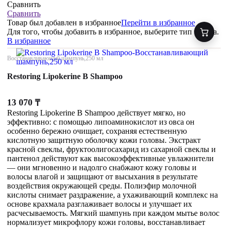
Сравнить
Сравнить
Товар был добавлен
в избранное
Перейти в избранное
Для того, чтобы добавить в избранное, выберите тип товара.
В избранное
Восстанавливающий шампунь,250 мл
Restoring Lipokerine B Shampoo
13 070
₸
Restoring Lipokerine B Shampoo действует мягко, но
эффективно: с помощью липоаминокислот из овса он
особенно бережно очищает, сохраняя естественную
кислотную защитную оболочку кожи головы. Экстракт
красной свеклы, фруктоолигосахарид из сахарной свеклы и
пантенол действуют как высокоэффективные увлажнители
— они мгновенно и надолго снабжают кожу головы и
волосы влагой и защищают от высыхания в результате
воздействия окружающей среды. Полиэфир молочной
кислоты снимает раздражение, а ухаживающий комплекс на
основе крахмала разглаживает волосы и улучшает их
расчесываемость. Мягкий шампунь при каждом мытье волос
нормализует микрофлору кожи головы, восстанавливает