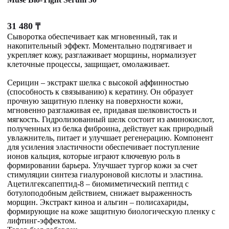
31 480
₸
Сыворотка обеспечивает как мгновенный, так и
накопительный эффект. Моментально подтягивает и
укрепляет кожу, разглаживает морщины, нормализует
клеточные процессы, защищает, омолаживает.
Серицин – экстракт шелка с высокой аффинностью
(способность к связыванию) к кератину. Он образует
прочную защитную пленку на поверхности кожи,
мгновенно разглаживая ее, придавая шелковистость и
мягкость. Гидролизованный шелк состоит из аминокислот,
полученных из белка фиброина, действует как природный
увлажнитель, питает и улучшает регенерацию. Компонент
для усиления эластичности обеспечивает поступление
ионов кальция, которые играют ключевую роль в
формировании барьера. Улучшает тургор кожи за счет
стимуляции синтеза гиалуроновой кислоты и эластина.
Ацетилгексапептид-8 – биомиметический пептид с
ботулоподобным действием, снижает выраженность
морщин. Экстракт киноа и альгин – полисахариды,
формирующие на коже защитную биологическую пленку с
лифтинг-эффектом.