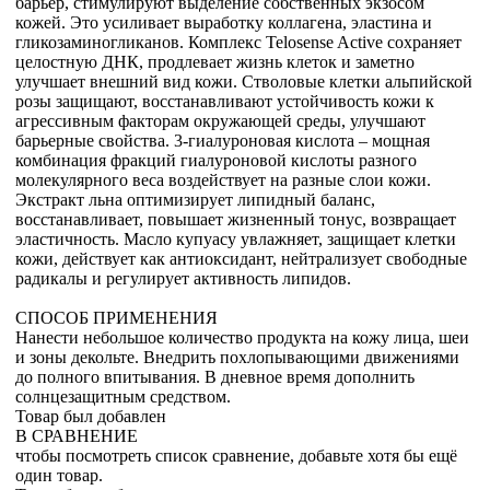
барьер, стимулируют выделение собственных экзосом
кожей. Это усиливает выработку коллагена, эластина и
гликозаминогликанов. Комплекс Telosense Active сохраняет
целостную ДНК, продлевает жизнь клеток и заметно
улучшает внешний вид кожи. Стволовые клетки альпийской
розы защищают, восстанавливают устойчивость кожи к
агрессивным факторам окружающей среды, улучшают
барьерные свойства. 3-гиалуроновая кислота – мощная
комбинация фракций гиалуроновой кислоты разного
молекулярного веса воздействует на разные слои кожи.
Экстракт льна оптимизирует липидный баланс,
восстанавливает, повышает жизненный тонус, возвращает
эластичность. Масло купуасу увлажняет, защищает клетки
кожи, действует как антиоксидант, нейтрализует свободные
радикалы и регулирует активность липидов.
СПОСОБ ПРИМЕНЕНИЯ
Нанести небольшое количество продукта на кожу лица, шеи
и зоны декольте. Внедрить похлопывающими движениями
до полного впитывания. В дневное время дополнить
солнцезащитным средством.
Товар был добавлен
В СРАВНЕНИЕ
чтобы посмотреть список сравнение, добавьте хотя бы ещё
один товар.