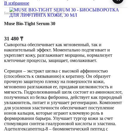
В избранное
Биосыворотка для лифтинга кожи, 30 мл
Muse Bio-Tight Serum 30
31 480
₸
Сыворотка обеспечивает как мгновенный, так и
накопительный эффект. Моментально подтягивает и
укрепляет кожу, разглаживает морщины, нормализует
клеточные процессы, защищает, омолаживает.
Серицин – экстракт шелка с высокой аффинностью
(способность к связыванию) к кератину. Он образует
прочную защитную пленку на поверхности кожи,
мгновенно разглаживая ее, придавая шелковистость и
мягкость. Гидролизованный шелк состоит из аминокислот,
полученных из белка фиброина, действует как природный
увлажнитель, питает и улучшает регенерацию. Компонент
для усиления эластичности обеспечивает поступление
ионов кальция, которые играют ключевую роль в
формировании барьера. Улучшает тургор кожи за счет
стимуляции синтеза гиалуроновой кислоты и эластина.
Ацетилгексапептид-8 – биомиметический пептид с