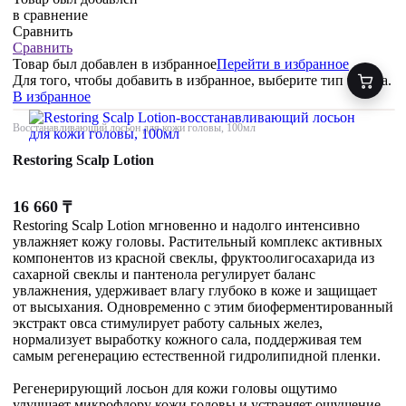
в сравнение
Сравнить
Сравнить
Товар был добавлен
в избранное
Перейти в избранное
Для того, чтобы добавить в избранное, выберите тип товара.
В избранное
Восстанавливающий лосьон для кожи головы, 100мл
Restoring Scalp Lotion
16 660
₸
Restoring Scalp Lotion мгновенно и надолго интенсивно
увлажняет кожу головы. Растительный комплекс активных
компонентов из красной свеклы, фруктоолигосахарида из
сахарной свеклы и пантенола регулирует баланс
увлажнения, удерживает влагу глубоко в коже и защищает
от высыхания. Одновременно с этим биоферментированный
экстракт овса стимулирует работу сальных желез,
нормализует выработку кожного сала, поддерживая тем
самым регенерацию естественной гидролипидной пленки.
Регенерирующий лосьон для кожи головы ощутимо
улучшает микрофлору кожи головы и устраняет ощущение