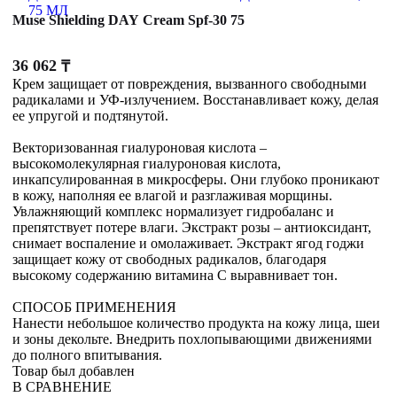
Muse Shielding DAY Cream Spf-30 75
36 062
₸
Крем защищает от повреждения, вызванного свободными
радикалами и УФ-излучением. Восстанавливает кожу, делая
ее упругой и подтянутой.
Векторизованная гиалуроновая кислота –
высокомолекулярная гиалуроновая кислота,
инкапсулированная в микросферы. Они глубоко проникают
в кожу, наполняя ее влагой и разглаживая морщины.
Увлажняющий комплекс нормализует гидробаланс и
препятствует потере влаги. Экстракт розы – антиоксидант,
снимает воспаление и омолаживает. Экстракт ягод годжи
защищает кожу от свободных радикалов, благодаря
высокому содержанию витамина С выравнивает тон.
СПОСОБ ПРИМЕНЕНИЯ
Нанести небольшое количество продукта на кожу лица, шеи
и зоны декольте. Внедрить похлопывающими движениями
до полного впитывания.
Товар был добавлен
В СРАВНЕНИЕ