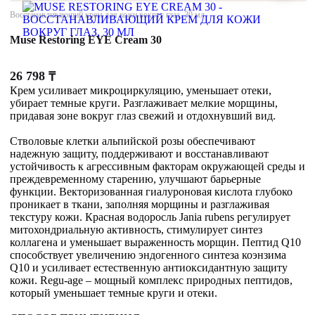
Восстанавливающий крем для кожи вокруг глаз, 30 мл
Muse Restoring EYE Cream 30
26 798
₸
Крем усиливает микроциркуляцию, уменьшает отеки,
убирает темные круги. Разглаживает мелкие морщины,
придавая зоне вокруг глаз свежий и отдохнувший вид.
Стволовые клетки альпийской розы обеспечивают
надежную защиту, поддерживают и восстанавливают
устойчивость к агрессивным факторам окружающей среды и
преждевременному старению, улучшают барьерные
функции. Векторизованная гиалуроновая кислота глубоко
проникает в ткани, заполняя морщины и разглаживая
текстуру кожи. Красная водоросль Jania rubens регулирует
митохондриальную активность, стимулирует синтез
коллагена и уменьшает выраженность морщин. Пептид Q10
способствует увеличению эндогенного синтеза коэнзима
Q10 и усиливает естественную антиоксидантную защиту
кожи. Regu-age – мощный комплекс природных пептидов,
который уменьшает темные круги и отеки.