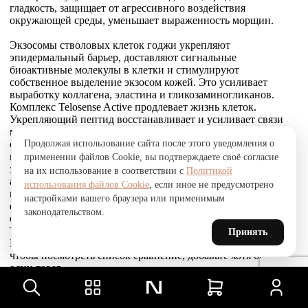
гладкость, защищает от агрессивного воздействия
окружающей среды, уменьшает выраженность морщин.
Экзосомы стволовых клеток годжи укрепляют
эпидермальный барьер, доставляют сигнальные
биоактивные молекулы в клетки и стимулируют
собственное выделение экзосом кожей. Это усиливает
выработку коллагена, эластина и гликозаминогликанов.
Комплекс Telosense Active продлевает жизнь клеток.
Укрепляющий пептид восстанавливает и усиливает связи
между фибробластами и внеклеточным матриксом,
Продолжая использование сайта после этого уведомления о
стимулирует выработку коллагена I и VI типов, обеспечивая
прочное соединение эпидермиса и дермы, что приводит к
применении файлов Cookie, вы подтверждаете своё согласие
заметному сокращению морщин. Стволовые клетки
на их использование в соответствии с
Политикой
альпийской розы защищают, поддерживают и
использования файлов Cookie
, если иное не предусмотрено
восстанавливают устойчивость кожи к агрессивным
настройками вашего браузера или применимым
факторам окружающей среды и преждевременному
законодательством.
старению, улучшают барьерные свойства.
Товар был добавлен
Принять
В СРАВНЕНИЕ
чтобы посмотреть список сравнение, добавьте хотя бы ещё
один товар.
Товар был добавлен
в сравнение
Сравнить