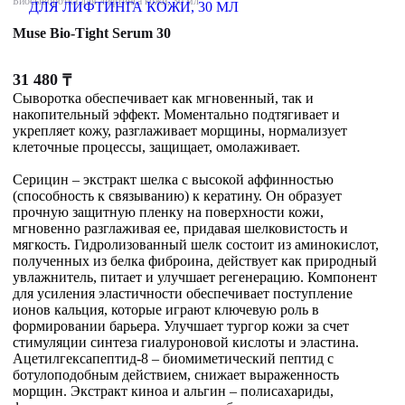
Биосыворотка для лифтинга кожи, 30 мл
Muse Bio-Tight Serum 30
31 480
₸
Сыворотка обеспечивает как мгновенный, так и
накопительный эффект. Моментально подтягивает и
укрепляет кожу, разглаживает морщины, нормализует
клеточные процессы, защищает, омолаживает.
Серицин – экстракт шелка с высокой аффинностью
(способность к связыванию) к кератину. Он образует
прочную защитную пленку на поверхности кожи,
мгновенно разглаживая ее, придавая шелковистость и
мягкость. Гидролизованный шелк состоит из аминокислот,
полученных из белка фиброина, действует как природный
увлажнитель, питает и улучшает регенерацию. Компонент
для усиления эластичности обеспечивает поступление
ионов кальция, которые играют ключевую роль в
формировании барьера. Улучшает тургор кожи за счет
стимуляции синтеза гиалуроновой кислоты и эластина.
Ацетилгексапептид-8 – биомиметический пептид с
ботулоподобным действием, снижает выраженность
морщин. Экстракт киноа и альгин – полисахариды,