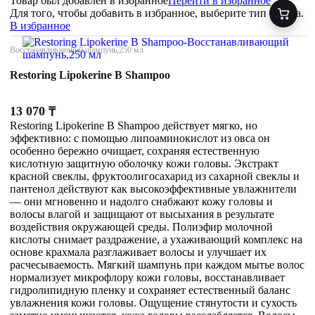
Товар был добавлен
в избранное
Перейти в избранное
Для того, чтобы добавить в избранное, выберите тип товара.
В избранное
Восстанавливающий шампунь,250 мл
Restoring Lipokerine B Shampoo
13 070
₸
Restoring Lipokerine B Shampoo действует мягко, но
эффективно: с помощью липоаминокислот из овса он
особенно бережно очищает, сохраняя естественную
кислотную защитную оболочку кожи головы. Экстракт
красной свеклы, фруктоолигосахарид из сахарной свеклы и
пантенол действуют как высокоэффективные увлажнители
— они мгновенно и надолго снабжают кожу головы и
волосы влагой и защищают от высыхания в результате
воздействия окружающей среды. Полиэфир молочной
кислоты снимает раздражение, а ухаживающий комплекс на
основе крахмала разглаживает волосы и улучшает их
расчесываемость. Мягкий шампунь при каждом мытье волос
нормализует микрофлору кожи головы, восстанавливает
гидролипидную пленку и сохраняет естественный баланс
увлажнения кожи головы. Ощущение стянутости и сухость