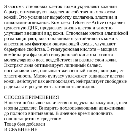
Экзосомы стволовых клеток годжи укрепляют кожный
барьер, стимулируют выделение собственных экзосом
кожей. Это усиливает выработку коллагена, эластина и
гликозаминогликанов. Комплекс Telosense Active сохраняет
целостную ДНК, продлевает жизнь клеток и заметно
улучшает внешний вид кожи. Стволовые клетки альпийской
розы защищают, восстанавливают устойчивость кожи к
агрессивным факторам окружающей среды, улучшают
барьерные свойства. 3-гиалуроновая кислота – мощная
комбинация фракций гиалуроновой кислоты разного
молекулярного веса воздействует на разные слои кожи.
Экстракт льна оптимизирует липидный баланс,
восстанавливает, повышает жизненный тонус, возвращает
эластичность. Масло купуасу увлажняет, защищает клетки
кожи, действует как антиоксидант, нейтрализует свободные
радикалы и регулирует активность липидов.
СПОСОБ ПРИМЕНЕНИЯ
Нанести небольшое количество продукта на кожу лица, шеи
и зоны декольте. Внедрить похлопывающими движениями
до полного впитывания. В дневное время дополнить
солнцезащитным средством.
Товар был добавлен
В СРАВНЕНИЕ