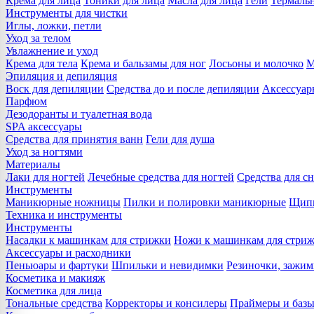
Крема для лица
Тоники для лица
Масла для лица
Гели
Термальн
Инструменты для чистки
Иглы, ложки, петли
Уход за телом
Увлажнение и уход
Крема для тела
Крема и бальзамы для ног
Лосьоны и молочко
М
Эпиляция и депиляция
Воск для депиляции
Средства до и после депиляции
Аксессуар
Парфюм
Дезодоранты и туалетная вода
SPA аксессуары
Средства для принятия ванн
Гели для душа
Уход за ногтями
Материалы
Лаки для ногтей
Лечебные средства для ногтей
Средства для сн
Инструменты
Маникюрные ножницы
Пилки и полировки маникюрные
Щипц
Техника и инструменты
Инструменты
Насадки к машинкам для стрижки
Ножи к машинкам для стри
Аксессуары и расходники
Пеньюары и фартуки
Шпильки и невидимки
Резиночки, зажи
Косметика и макияж
Косметика для лица
Тональные средства
Корректоры и консилеры
Праймеры и базы