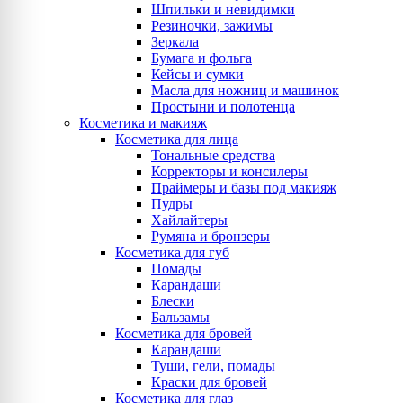
Шпильки и невидимки
Резиночки, зажимы
Зеркала
Бумага и фольга
Кейсы и сумки
Масла для ножниц и машинок
Простыни и полотенца
Косметика и макияж
Косметика для лица
Тональные средства
Корректоры и консилеры
Праймеры и базы под макияж
Пудры
Хайлайтеры
Румяна и бронзеры
Косметика для губ
Помады
Карандаши
Блески
Бальзамы
Косметика для бровей
Карандаши
Туши, гели, помады
Краски для бровей
Косметика для глаз