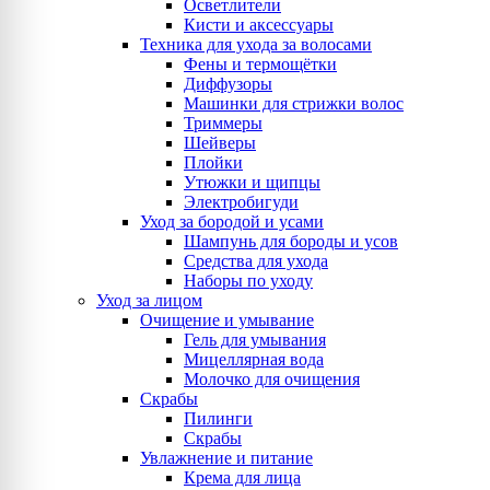
Осветлители
Кисти и аксессуары
Техника для ухода за волосами
Фены и термощётки
Диффузоры
Машинки для стрижки волос
Триммеры
Шейверы
Плойки
Утюжки и щипцы
Электробигуди
Уход за бородой и усами
Шампунь для бороды и усов
Средства для ухода
Наборы по уходу
Уход за лицом
Очищение и умывание
Гель для умывания
Мицеллярная вода
Молочко для очищения
Скрабы
Пилинги
Скрабы
Увлажнение и питание
Крема для лица