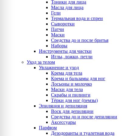
Тоники для лица
Масла для лица
Гели
Термальная вода и спреи
Сыворотки
Патчи
Маски
Средства до и после бритья
Наборы
Инструменты для чистки
Иглы, ложки, петли
Уход за телом
Увлажнение и уход
Крема для тела
Крема и бальзамы для ног
Лосьоны и молочко
Маски для тела
Скрабы и пилинги
Тёрки для ног (пемзы)
Эпиляция и депиляция
Воск для депиляции
Средства до и после депиляции
Аксессуары
Парфюм
Дезодоранты и туалетная вода