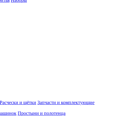
ритья
Наборы
Расчески и щётки
Запчасти и комплектующие
машинок
Простыни и полотенца