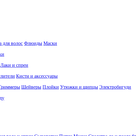
 для волос
Флюиды
Маски
ки
Лаки и спреи
тлители
Кисти и аксессуары
Триммеры
Шейверы
Плойки
Утюжки и щипцы
Электробигуди
ду