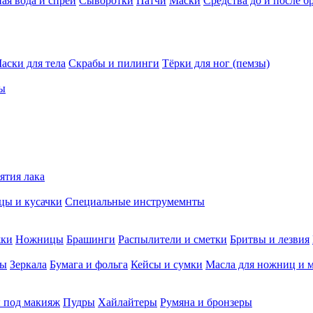
ая вода и спреи
Сыворотки
Патчи
Маски
Средства до и после б
аски для тела
Скрабы и пилинги
Тёрки для ног (пемзы)
ы
ятия лака
ы и кусачки
Специальные инструмемнты
жки
Ножницы
Брашинги
Распылители и сметки
Бритвы и лезвия
мы
Зеркала
Бумага и фольга
Кейсы и сумки
Масла для ножниц и 
 под макияж
Пудры
Хайлайтеры
Румяна и бронзеры