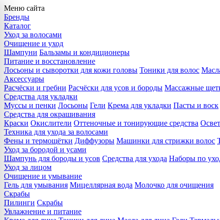
Меню сайта
Бренды
Каталог
Уход за волосами
Очищение и уход
Шампуни
Бальзамы и кондиционеры
Питание и восстановление
Лосьоны и сыворотки для кожи головы
Тоники для волос
Масла
Аксессуары
Расчёски и гребни
Расчёски для усов и бороды
Массажные щет
Средства для укладки
Муссы и пенки
Лосьоны
Гели
Крема для укладки
Пасты и воск
Средства для окрашивания
Краски
Окислители
Оттеночные и тонирующие средства
Осве
Техника для ухода за волосами
Фены и термощётки
Диффузоры
Машинки для стрижки волос
Уход за бородой и усами
Шампунь для бороды и усов
Средства для ухода
Наборы по ухо
Уход за лицом
Очищение и умывание
Гель для умывания
Мицеллярная вода
Молочко для очищения
Скрабы
Пилинги
Скрабы
Увлажнение и питание