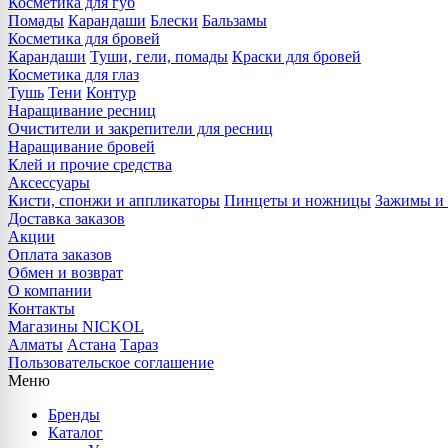
Косметика для губ
Помады
Карандаши
Блески
Бальзамы
Косметика для бровей
Карандаши
Туши, гели, помады
Краски для бровей
Косметика для глаз
Тушь
Тени
Контур
Наращивание ресниц
Очистители и закрепители для ресниц
Наращивание бровей
Клей и прочие средства
Аксессуары
Кисти, спонжи и аппликаторы
Пинцеты и ножницы
Зажимы и 
Доставка заказов
Акции
Оплата заказов
Обмен и возврат
О компании
Контакты
Магазины NICKOL
Алматы
Астана
Тараз
Пользовательское соглашение
Меню
Бренды
Каталог