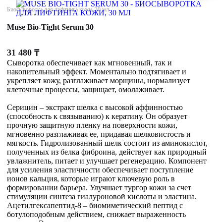
Биосыворотка для лифтинга кожи, 30 мл
Muse Bio-Tight Serum 30
31 480
₸
Сыворотка обеспечивает как мгновенный, так и
накопительный эффект. Моментально подтягивает и
укрепляет кожу, разглаживает морщины, нормализует
клеточные процессы, защищает, омолаживает.
Серицин – экстракт шелка с высокой аффинностью
(способность к связыванию) к кератину. Он образует
прочную защитную пленку на поверхности кожи,
мгновенно разглаживая ее, придавая шелковистость и
мягкость. Гидролизованный шелк состоит из аминокислот,
полученных из белка фиброина, действует как природный
увлажнитель, питает и улучшает регенерацию. Компонент
для усиления эластичности обеспечивает поступление
ионов кальция, которые играют ключевую роль в
формировании барьера. Улучшает тургор кожи за счет
стимуляции синтеза гиалуроновой кислоты и эластина.
Ацетилгексапептид-8 – биомиметический пептид с
ботулоподобным действием, снижает выраженность