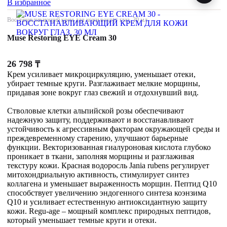
В избранное
Восстанавливающий крем для кожи вокруг глаз, 30 мл
Muse Restoring EYE Cream 30
26 798
₸
Крем усиливает микроциркуляцию, уменьшает отеки,
убирает темные круги. Разглаживает мелкие морщины,
придавая зоне вокруг глаз свежий и отдохнувший вид.
Стволовые клетки альпийской розы обеспечивают
надежную защиту, поддерживают и восстанавливают
устойчивость к агрессивным факторам окружающей среды и
преждевременному старению, улучшают барьерные
функции. Векторизованная гиалуроновая кислота глубоко
проникает в ткани, заполняя морщины и разглаживая
текстуру кожи. Красная водоросль Jania rubens регулирует
митохондриальную активность, стимулирует синтез
коллагена и уменьшает выраженность морщин. Пептид Q10
способствует увеличению эндогенного синтеза коэнзима
Q10 и усиливает естественную антиоксидантную защиту
кожи. Regu-age – мощный комплекс природных пептидов,
который уменьшает темные круги и отеки.