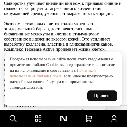
Сыворотка улучшает внешний вид кожи, придавая сияние и
гладкость, защищает от агрессивного воздействия
окружающей среды, уменьшает выраженность морщин.
Экзосомы стволовых клеток годжи укрепляют
эпидермальный барьер, доставляют сигнальные
биоактивные молекулы в клетки и стимулируют
собственное выделение экзосом кожей. Это усиливает
выработку коллагена, эластина и гликозаминогликанов.
Комплекс Telosense Active продлевает жизнь клеток.
Укрепляющий пептид восстанавливает и усиливает связи
Продолжая использование сайта после этого уведомления о
между фибробластами и внеклеточным матриксом,
стимулирует выработку коллагена I и VI типов, обеспечивая
применении файлов Cookie, вы подтверждаете своё согласие
прочное соединение эпидермиса и дермы, что приводит к
на их использование в соответствии с
Политикой
заметному сокращению морщин. Стволовые клетки
использования файлов Cookie
, если иное не предусмотрено
альпийской розы защищают, поддерживают и
настройками вашего браузера или применимым
восстанавливают устойчивость кожи к агрессивным
законодательством.
факторам окружающей среды и преждевременному
старению, улучшают барьерные свойства.
Принять
Товар был добавлен
В СРАВНЕНИЕ
чтобы посмотреть список сравнение, добавьте хотя бы ещё
один товар.
Товар был добавлен
в сравнение