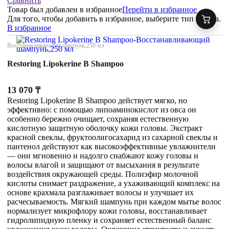
Сравнить
Товар был добавлен
в избранное
Перейти в избранное
Для того, чтобы добавить в избранное, выберите тип товара.
В избранное
Восстанавливающий шампунь,250 мл
Restoring Lipokerine B Shampoo
13 070
₸
Restoring Lipokerine B Shampoo действует мягко, но
эффективно: с помощью липоаминокислот из овса он
особенно бережно очищает, сохраняя естественную
кислотную защитную оболочку кожи головы. Экстракт
красной свеклы, фруктоолигосахарид из сахарной свеклы и
пантенол действуют как высокоэффективные увлажнители
— они мгновенно и надолго снабжают кожу головы и
волосы влагой и защищают от высыхания в результате
воздействия окружающей среды. Полиэфир молочной
кислоты снимает раздражение, а ухаживающий комплекс на
основе крахмала разглаживает волосы и улучшает их
расчесываемость. Мягкий шампунь при каждом мытье волос
нормализует микрофлору кожи головы, восстанавливает
гидролипидную пленку и сохраняет естественный баланс