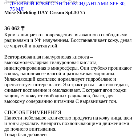
Дневной крем с антиоксидантами spf 30, 75 мл
Muse Shielding DAY Cream Spf-30 75
36 062
₸
Крем защищает от повреждения, вызванного свободными
радикалами и УФ-излучением. Восстанавливает кожу, делая
ее упругой и подтянутой.
Векторизованная гиалуроновая кислота –
высокомолекулярная гиалуроновая кислота,
инкапсулированная в микросферы. Они глубоко проникают
в кожу, наполняя ее влагой и разглаживая морщины.
Увлажняющий комплекс нормализует гидробаланс и
препятствует потере влаги. Экстракт розы – антиоксидант,
снимает воспаление и омолаживает. Экстракт ягод годжи
защищает кожу от свободных радикалов, благодаря
высокому содержанию витамина С выравнивает тон.
СПОСОБ ПРИМЕНЕНИЯ
Нанести небольшое количество продукта на кожу лица, шеи
и зоны декольте. Внедрить похлопывающими движениями
до полного впитывания.
Товар был добавлен