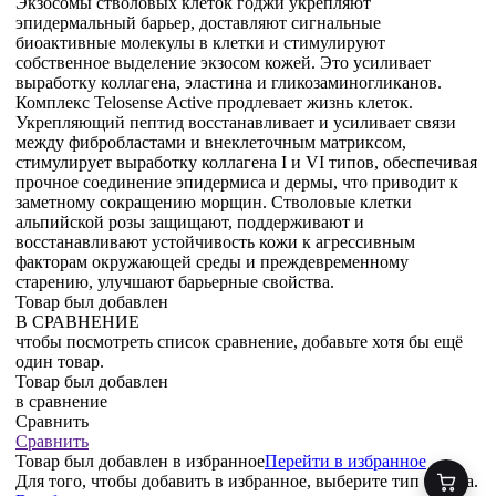
Экзосомы стволовых клеток годжи укрепляют
эпидермальный барьер, доставляют сигнальные
биоактивные молекулы в клетки и стимулируют
собственное выделение экзосом кожей. Это усиливает
выработку коллагена, эластина и гликозаминогликанов.
Комплекс Telosense Active продлевает жизнь клеток.
Укрепляющий пептид восстанавливает и усиливает связи
между фибробластами и внеклеточным матриксом,
стимулирует выработку коллагена I и VI типов, обеспечивая
прочное соединение эпидермиса и дермы, что приводит к
заметному сокращению морщин. Стволовые клетки
альпийской розы защищают, поддерживают и
восстанавливают устойчивость кожи к агрессивным
факторам окружающей среды и преждевременному
старению, улучшают барьерные свойства.
Товар был добавлен
В СРАВНЕНИЕ
чтобы посмотреть список сравнение, добавьте хотя бы ещё
один товар.
Товар был добавлен
в сравнение
Сравнить
Сравнить
Товар был добавлен
в избранное
Перейти в избранное
Для того, чтобы добавить в избранное, выберите тип товара.