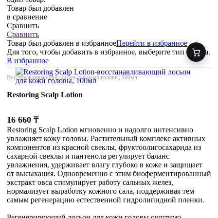
Товар был добавлен
в сравнение
Сравнить
Сравнить
Товар был добавлен
в избранное
Перейти в избранное
Для того, чтобы добавить в избранное, выберите тип товара.
В избранное
Восстанавливающий лосьон для кожи головы, 100мл
Restoring Scalp Lotion
16 660
₸
Restoring Scalp Lotion мгновенно и надолго интенсивно
увлажняет кожу головы. Растительный комплекс активных
компонентов из красной свеклы, фруктоолигосахарида из
сахарной свеклы и пантенола регулирует баланс
увлажнения, удерживает влагу глубоко в коже и защищает
от высыхания. Одновременно с этим биоферментированный
экстракт овса стимулирует работу сальных желез,
нормализует выработку кожного сала, поддерживая тем
самым регенерацию естественной гидролипидной пленки.
Регенерирующий лосьон для кожи головы ощутимо