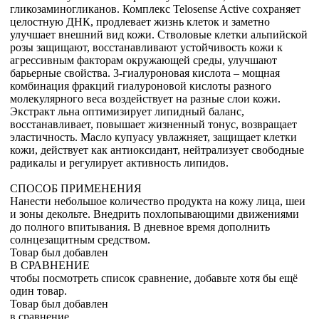
гликозаминогликанов. Комплекс Telosense Active сохраняет
целостную ДНК, продлевает жизнь клеток и заметно
улучшает внешний вид кожи. Стволовые клетки альпийской
розы защищают, восстанавливают устойчивость кожи к
агрессивным факторам окружающей среды, улучшают
барьерные свойства. 3-гиалуроновая кислота – мощная
комбинация фракций гиалуроновой кислоты разного
молекулярного веса воздействует на разные слои кожи.
Экстракт льна оптимизирует липидный баланс,
восстанавливает, повышает жизненный тонус, возвращает
эластичность. Масло купуасу увлажняет, защищает клетки
кожи, действует как антиоксидант, нейтрализует свободные
радикалы и регулирует активность липидов.
СПОСОБ ПРИМЕНЕНИЯ
Нанести небольшое количество продукта на кожу лица, шеи
и зоны декольте. Внедрить похлопывающими движениями
до полного впитывания. В дневное время дополнить
солнцезащитным средством.
Товар был добавлен
В СРАВНЕНИЕ
чтобы посмотреть список сравнение, добавьте хотя бы ещё
один товар.
Товар был добавлен
в сравнение