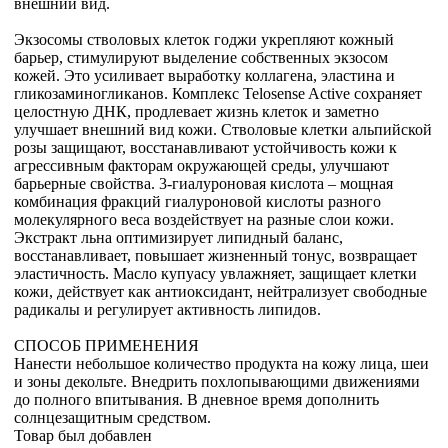
внешний вид.
Экзосомы стволовых клеток годжи укрепляют кожный
барьер, стимулируют выделение собственных экзосом
кожей. Это усиливает выработку коллагена, эластина и
гликозаминогликанов. Комплекс Telosense Active сохраняет
целостную ДНК, продлевает жизнь клеток и заметно
улучшает внешний вид кожи. Стволовые клетки альпийской
розы защищают, восстанавливают устойчивость кожи к
агрессивным факторам окружающей среды, улучшают
барьерные свойства. 3-гиалуроновая кислота – мощная
комбинация фракций гиалуроновой кислоты разного
молекулярного веса воздействует на разные слои кожи.
Экстракт льна оптимизирует липидный баланс,
восстанавливает, повышает жизненный тонус, возвращает
эластичность. Масло купуасу увлажняет, защищает клетки
кожи, действует как антиоксидант, нейтрализует свободные
радикалы и регулирует активность липидов.
СПОСОБ ПРИМЕНЕНИЯ
Нанести небольшое количество продукта на кожу лица, шеи
и зоны декольте. Внедрить похлопывающими движениями
до полного впитывания. В дневное время дополнить
солнцезащитным средством.
Товар был добавлен