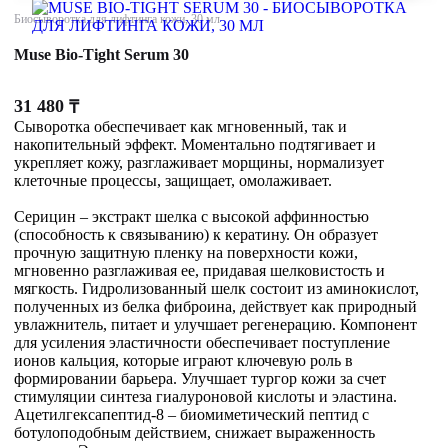
Биосыворотка для лифтинга кожи, 30 мл
Muse Bio-Tight Serum 30
31 480
₸
Сыворотка обеспечивает как мгновенный, так и
накопительный эффект. Моментально подтягивает и
укрепляет кожу, разглаживает морщины, нормализует
клеточные процессы, защищает, омолаживает.
Серицин – экстракт шелка с высокой аффинностью
(способность к связыванию) к кератину. Он образует
прочную защитную пленку на поверхности кожи,
мгновенно разглаживая ее, придавая шелковистость и
мягкость. Гидролизованный шелк состоит из аминокислот,
полученных из белка фиброина, действует как природный
увлажнитель, питает и улучшает регенерацию. Компонент
для усиления эластичности обеспечивает поступление
ионов кальция, которые играют ключевую роль в
формировании барьера. Улучшает тургор кожи за счет
стимуляции синтеза гиалуроновой кислоты и эластина.
Ацетилгексапептид-8 – биомиметический пептид с
ботулоподобным действием, снижает выраженность