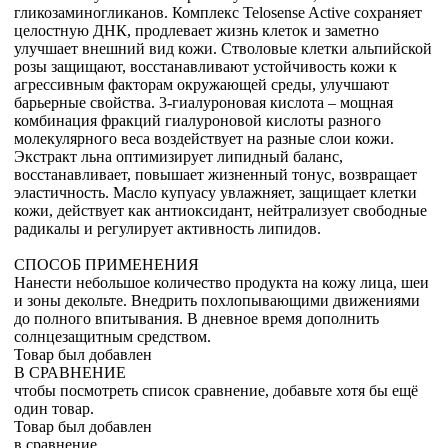
гликозаминогликанов. Комплекс Telosense Active сохраняет
целостную ДНК, продлевает жизнь клеток и заметно
улучшает внешний вид кожи. Стволовые клетки альпийской
розы защищают, восстанавливают устойчивость кожи к
агрессивным факторам окружающей среды, улучшают
барьерные свойства. 3-гиалуроновая кислота – мощная
комбинация фракций гиалуроновой кислоты разного
молекулярного веса воздействует на разные слои кожи.
Экстракт льна оптимизирует липидный баланс,
восстанавливает, повышает жизненный тонус, возвращает
эластичность. Масло купуасу увлажняет, защищает клетки
кожи, действует как антиоксидант, нейтрализует свободные
радикалы и регулирует активность липидов.
СПОСОБ ПРИМЕНЕНИЯ
Нанести небольшое количество продукта на кожу лица, шеи
и зоны декольте. Внедрить похлопывающими движениями
до полного впитывания. В дневное время дополнить
солнцезащитным средством.
Товар был добавлен
В СРАВНЕНИЕ
чтобы посмотреть список сравнение, добавьте хотя бы ещё
один товар.
Товар был добавлен
в сравнение