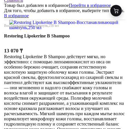
Сравнить
Товар был добавлен
в избранное
Перейти в избранное
Для того, чтобы добавить в избранное, выберите тип товара.
В избранное
Восстанавливающий шампунь,250 мл
Restoring Lipokerine B Shampoo
13 070
₸
Restoring Lipokerine B Shampoo действует мягко, но
эффективно: с помощью липоаминокислот из овса он
особенно бережно очищает, сохраняя естественную
кислотную защитную оболочку кожи головы. Экстракт
красной свеклы, фруктоолигосахарид из сахарной свеклы и
пантенол действуют как высокоэффективные увлажнители
— они мгновенно и надолго снабжают кожу головы и
волосы влагой и защищают от высыхания в результате
воздействия окружающей среды. Полиэфир молочной
кислоты снимает раздражение, а ухаживающий комплекс на
основе крахмала разглаживает волосы и улучшает их
расчесываемость. Мягкий шампунь при каждом мытье волос
нормализует микрофлору кожи головы, восстанавливает
гидролипидную пленку и сохраняет естественный баланс