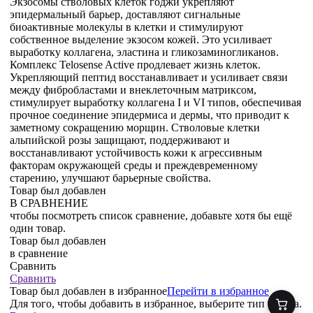
Экзосомы стволовых клеток годжи укрепляют
эпидермальный барьер, доставляют сигнальные
биоактивные молекулы в клетки и стимулируют
собственное выделение экзосом кожей. Это усиливает
выработку коллагена, эластина и гликозаминогликанов.
Комплекс Telosense Active продлевает жизнь клеток.
Укрепляющий пептид восстанавливает и усиливает связи
между фибробластами и внеклеточным матриксом,
стимулирует выработку коллагена I и VI типов, обеспечивая
прочное соединение эпидермиса и дермы, что приводит к
заметному сокращению морщин. Стволовые клетки
альпийской розы защищают, поддерживают и
восстанавливают устойчивость кожи к агрессивным
факторам окружающей среды и преждевременному
старению, улучшают барьерные свойства.
Товар был добавлен
В СРАВНЕНИЕ
чтобы посмотреть список сравнение, добавьте хотя бы ещё
один товар.
Товар был добавлен
в сравнение
Сравнить
Сравнить
Товар был добавлен
в избранное
Перейти в избранное
Для того, чтобы добавить в избранное, выберите тип товара.