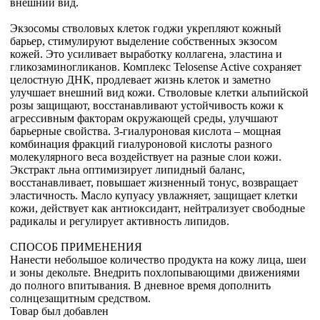
внешний вид.
Экзосомы стволовых клеток годжи укрепляют кожный
барьер, стимулируют выделение собственных экзосом
кожей. Это усиливает выработку коллагена, эластина и
гликозаминогликанов. Комплекс Telosense Active сохраняет
целостную ДНК, продлевает жизнь клеток и заметно
улучшает внешний вид кожи. Стволовые клетки альпийской
розы защищают, восстанавливают устойчивость кожи к
агрессивным факторам окружающей среды, улучшают
барьерные свойства. 3-гиалуроновая кислота – мощная
комбинация фракций гиалуроновой кислоты разного
молекулярного веса воздействует на разные слои кожи.
Экстракт льна оптимизирует липидный баланс,
восстанавливает, повышает жизненный тонус, возвращает
эластичность. Масло купуасу увлажняет, защищает клетки
кожи, действует как антиоксидант, нейтрализует свободные
радикалы и регулирует активность липидов.
СПОСОБ ПРИМЕНЕНИЯ
Нанести небольшое количество продукта на кожу лица, шеи
и зоны декольте. Внедрить похлопывающими движениями
до полного впитывания. В дневное время дополнить
солнцезащитным средством.
Товар был добавлен