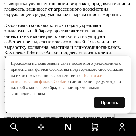
Сыворотка улучшает внешний вид кожи, придавая сияние и
гладкость, защищает от агрессивного воздействия
окружающей среды, уменьшает выраженность морщин.
Экзосомы стволовых клеток годжи укрепляют
эпидермальный барьер, доставляют сигнальные
биоактивные молекулы в клетки и стимулируют
собственное выделение экзосом кожей. Это усиливает
выработку коллагена, эластина и гликозаминогликанов.
Комплекс Telosense Active продлевает жизнь клеток.
Укрепляющий пептид восстанавливает и усиливает связи
Продолжая использование сайта после этого уведомления о
между фибробластами и внеклеточным матриксом,
стимулирует выработку коллагена I и VI типов, обеспечивая
применении файлов Cookie, вы подтверждаете своё согласие
прочное соединение эпидермиса и дермы, что приводит к
на их использование в соответствии с
Политикой
заметному сокращению морщин. Стволовые клетки
использования файлов Cookie
, если иное не предусмотрено
альпийской розы защищают, поддерживают и
настройками вашего браузера или применимым
восстанавливают устойчивость кожи к агрессивным
законодательством.
факторам окружающей среды и преждевременному
старению, улучшают барьерные свойства.
Принять
Товар был добавлен
В СРАВНЕНИЕ
чтобы посмотреть список сравнение, добавьте хотя бы ещё
один товар.
Товар был добавлен
в сравнение