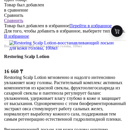
Товар был добавлен
в сравнение
Сравнить
Сравнить
Товар был добавлен
в избранное
Перейти в избранное
Для того, чтобы добавить в избранное, выберите тип товара.
В избранное
Восстанавливающий лосьон для кожи головы, 100мл
Restoring Scalp Lotion
16 660
₸
Restoring Scalp Lotion мгновенно и надолго интенсивно
увлажняет кожу головы. Растительный комплекс активных
компонентов из красной свеклы, фруктоолигосахарида из
сахарной свеклы и пантенола регулирует баланс
увлажнения, удерживает влагу глубоко в коже и защищает
от высыхания. Одновременно с этим биоферментированный
экстракт овса стимулирует работу сальных желез,
нормализует выработку кожного сала, поддерживая тем
самым регенерацию естественной гидролипидной пленки.
Регенерирующий лосьон для кожи головы ощутимо