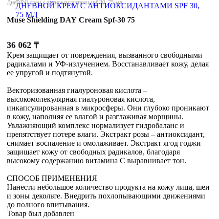
Дневной крем с антиоксидантами spf 30, 75 мл
Muse Shielding DAY Cream Spf-30 75
36 062
₸
Крем защищает от повреждения, вызванного свободными
радикалами и УФ-излучением. Восстанавливает кожу, делая
ее упругой и подтянутой.
Векторизованная гиалуроновая кислота –
высокомолекулярная гиалуроновая кислота,
инкапсулированная в микросферы. Они глубоко проникают
в кожу, наполняя ее влагой и разглаживая морщины.
Увлажняющий комплекс нормализует гидробаланс и
препятствует потере влаги. Экстракт розы – антиоксидант,
снимает воспаление и омолаживает. Экстракт ягод годжи
защищает кожу от свободных радикалов, благодаря
высокому содержанию витамина С выравнивает тон.
СПОСОБ ПРИМЕНЕНИЯ
Нанести небольшое количество продукта на кожу лица, шеи
и зоны декольте. Внедрить похлопывающими движениями
до полного впитывания.
Товар был добавлен