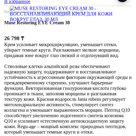
В избранное
Восстанавливающий крем для кожи вокруг глаз, 30 мл
Muse Restoring EYE Cream 30
26 798
₸
Крем усиливает микроциркуляцию, уменьшает отеки,
убирает темные круги. Разглаживает мелкие морщины,
придавая зоне вокруг глаз свежий и отдохнувший вид.
Стволовые клетки альпийской розы обеспечивают
надежную защиту, поддерживают и восстанавливают
устойчивость к агрессивным факторам окружающей среды и
преждевременному старению, улучшают барьерные
функции. Векторизованная гиалуроновая кислота глубоко
проникает в ткани, заполняя морщины и разглаживая
текстуру кожи. Красная водоросль Jania rubens регулирует
митохондриальную активность, стимулирует синтез
коллагена и уменьшает выраженность морщин. Пептид Q10
способствует увеличению эндогенного синтеза коэнзима
Q10 и усиливает естественную антиоксидантную защиту
кожи. Regu-age – мощный комплекс природных пептидов,
который уменьшает темные круги и отеки.