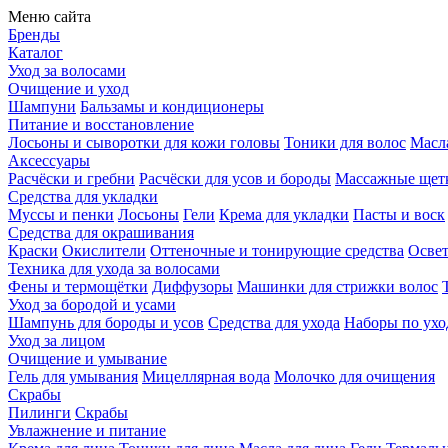
Меню сайта
Бренды
Каталог
Уход за волосами
Очищение и уход
Шампуни
Бальзамы и кондиционеры
Питание и восстановление
Лосьоны и сыворотки для кожи головы
Тоники для волос
Масла
Аксессуары
Расчёски и гребни
Расчёски для усов и бороды
Массажные щет
Средства для укладки
Муссы и пенки
Лосьоны
Гели
Крема для укладки
Пасты и воск
Средства для окрашивания
Краски
Окислители
Оттеночные и тонирующие средства
Осве
Техника для ухода за волосами
Фены и термощётки
Диффузоры
Машинки для стрижки волос
Уход за бородой и усами
Шампунь для бороды и усов
Средства для ухода
Наборы по ухо
Уход за лицом
Очищение и умывание
Гель для умывания
Мицеллярная вода
Молочко для очищения
Скрабы
Пилинги
Скрабы
Увлажнение и питание