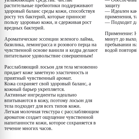
растительные пребиотики поддерживают
защиту
здоровый баланс среды кожи, способствуя
— Идеален как 
росту тех бактерий, которые приносят
применения, та
пользу здоровью кожи, и сдерживая рост
— Подходит для
вредных бактерий.
Применение: Нан
Ароматические эссенции зеленого лайма,
минут до выход
базилика, лемонграсса и розового перца на
пребывании на 
чувственной основе ванили и кедра делают
водой повторяй
питательное удовольствие совершенным!
Расслабляющий лосьон для тела мгновенно
придает коже заметную эластичность и
приятный чувственный аромат.
Кожа сохраняет свой здоровый баланс, а
кожный барьер укрепляется.
Активные ингредиенты идеально
впитываются в кожу, поэтому лосьон для
тела подходит для всех типов кожи.
Легкая молочная текстура с расслабляющим
ароматом создает ощущение чувственной
напитанности кожи, которое сохраняется в
течение многих часов.