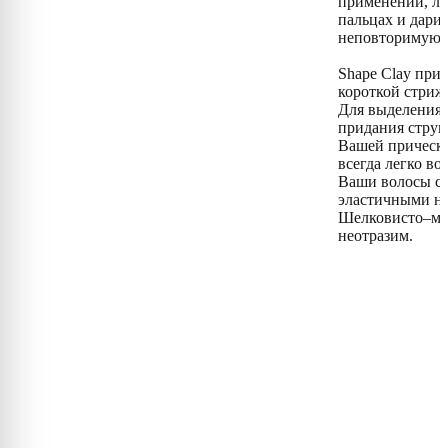
применении, ле
пальцах и дари
неповторимую 
Shape Clay при
короткой стриж
Для выделения 
придания струк
Вашей прическе
всегда легко во
Ваши волосы ст
эластичными на
Шелковисто–мат
неотразим.