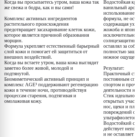
Когда вы просыпаетесь утром, ваша кожа так
Водостойкая кр
же свежа и бодра, как и вы сами!
ванильный аром
использование 
Комплекс активных ингредиентов
формула, не ос
растительного происхождения
содержащая ух
предотвращает засахаривание клеток кожи,
жожоба и японс
которое является причиной образования
исключительно 
морщин.
солнцезащитный
Формула укрепляет естественный барьерный
оставлял за соб
слой кожи и помогает ей защититься от
полностью защ
внешних воздействий.
нежное ощущен
Когда вы встаете утром, ваша кожа выглядит
заметно более живой, молодой и
Результат:
подтянутой.
Практичный сти
Биомиметический активный принцип и
постоянным спу
комплекс AGE³ поддерживают регенерацию
спортом и проч
кожи в течение ночи, противодействуя
деятельности на
процессам старения, подтягивая и
Стик идеально 
омолаживая кожу.
открытых участ
нос, щеки и пле
повреждений от
ультрафиолетов
Водостойкий с
действует непо
и не оставляет 