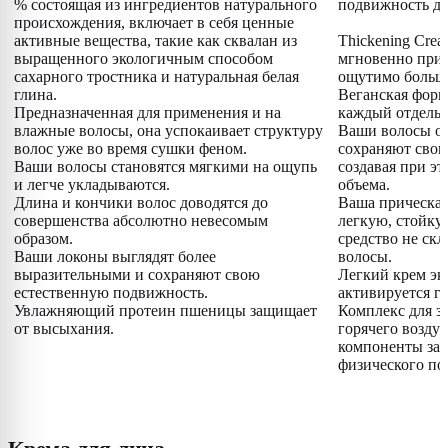
% состоящая из ингредиентов натурального
подвижность да
происхождения, включает в себя ценные
активные вещества, такие как сквалан из
Thickening Cre
выращенного экологичным способом
мгновенно при
сахарного тростника и натуральная белая
ощутимо больше
глина.
Веганская форм
Предназначенная для применения и на
каждый отдельн
влажные волосы, она успокаивает структуру
Ваши волосы о
волос уже во время сушки феном.
сохраняют свою
Ваши волосы становятся мягкими на ощупь
создавая при э
и легче укладываются.
объема.
Длина и кончики волос доводятся до
Ваша прическа 
совершенства абсолютно невесомым
легкую, стойку
образом.
средство не скл
Ваши локоны выглядят более
волосы.
выразительными и сохраняют свою
Легкий крем эк
естественную подвижность.
активируется г
Увлажняющий протеин пшеницы защищает
Комплекс для з
от высыхания.
горячего возду
компоненты за
физического по