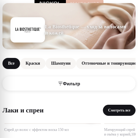
La Biosthétique — уход за волосами
и кожей
Все
Краски
Шампуни
Оттеночные и тонирующие 
Фильтр
Лаки и спреи
Смотреть все
Спрей дл волос с эффектом воска 150 мл
Матирующий спрей дл
и оъёма у корней,100