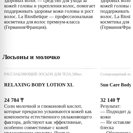
здоровых волос — средство для ухода за
здоровых волос 
кожей головы и укрепления волос, помогает
кожей головы и
поддерживать здоровье кожи головы и рост
поддерживать з
волос. La Biosthetique — профессиональная
волос. La Biost
косметика для волос премиум-класса
косметика для 
(Германия/Франция).
(Германия/Фран
Лосьоны и молочко
РАССЛАБЛЯЮЩИЙ ЛОСЬОН ДЛЯ ТЕЛА,500мл
Солнцезащитный лось
RELAXING BODY LOTION XL
Sun Care Body 
24 784
32 140
₸
₸
Соли молочной и глюконовой кислот,
Результат:
которые прекрасно усваиваются кожей как
— Подходит даж
компоненты естественного увлажняющего
кожи
фактора, действуют как эффективные,
— Не оставляет
особенно совместимые с кожей
блеска
увлажняющие средства. Чистые
— Обеспечивае