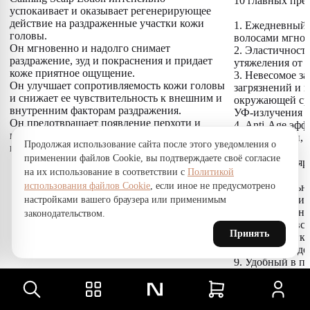
10 главных пре
успокаивает и оказывает регенерирующее
действие на раздраженные участки кожи
1. Ежедневный 
головы.
волосами мгнов
Он мгновенно и надолго снимает
2. Эластичность
раздражение, зуд и покраснения и придает
утяжеления от 
коже приятное ощущение.
3. Невесомое з
Он улучшает сопротивляемость кожи головы
загрязнений и 
и снижает ее чувствительность к внешним и
окружающей сре
внутренним факторам раздражения.
УФ-излучения
Он предотвращает появление перхоти и
4. Anti-Age эфф
помогает нормализовать микрофлору кожи
напитанными, 
Продолжая использование сайта после этого уведомления о
головы.
длине
применении файлов Cookie, вы подтверждаете своё согласие
5. Сохраняет я
на их использование в соответствии с
Политикой
волос
использования файлов Cookie
, если иное не предусмотрено
6. Накопительн
восстановления
настройками вашего браузера или применимым
7. Нет ощущени
законодательством.
протяжении все
Принять
8. Волосы легк
объем, долго д
9. Удобный в п
текстура, быстр
10. Изысканный
создателя 'Esce