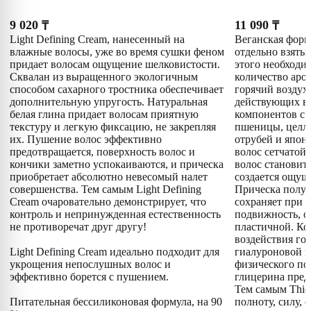
9 020
11 090
₸
₸
Light Defining Cream, нанесенный на
Веганская форм
влажные волосы, уже во время сушки феном
отдельно взятый
придает волосам ощущение шелковистости.
этого необходи
Сквалан из выращенного экологичным
количество аро
способом сахарного тростника обеспечивает
горячий воздух
дополнительную упругость. Натуральная
действующих в
белая глина придает волосам приятную
компонентов с
текстуру и легкую фиксацию, не закрепляя
пшеницы, целл
их. Пушение волос эффективно
отрубей и япон
предотвращается, поверхность волос и
волос сетчатой 
кончики заметно успокаиваются, и прическа
волос становит
приобретает абсолютно невесомый налет
создается ощущ
совершенства. Тем самым Light Defining
Прическа получ
Cream очаровательно демонстрирует, что
сохраняет при 
контроль и непринужденная естественность
подвижность, о
не противоречат друг другу!
пластичной. Ко
воздействия гор
Light Defining Cream идеально подходит для
гиалуроновой к
укрощения непослушных волос и
физического по
эффективно борется с пушением.
глицерина пред
Тем самым Thic
Питательная бессиликоновая формула, на 90
полноту, силу, 