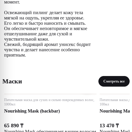
момент.
Освежающий пилинг делает кожу тела
мягкой на ощупь, укрепляя ее здоровье.
Его легко и быстро наносить и смывать.
Он обеспечивает неповторимое и мягкое
отшелушивание даже для сухой и
чувствительной кожи.
Свежий, бодрящий аромат унисекс бодрит
чувства и делает нанесение особенно
приятным.
Маски
Смотреть все
Питательная маска для сухих и сильно поврежденных волос,
Питательная маска дл
1000мл
100мл
Nourishing Mask (backbar)
Nourishing Ma
65 890
13 470
₸
₸
Nourshing Mask обеспечивает вашим волосам
Nourshing Mask