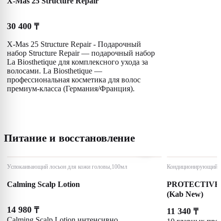
X-Mas 25 Structure Repair
30 400
₸
X-Mas 25 Structure Repair - Подарочный
набор Structure Repair — подарочный набор
La Biosthetique для комплексного ухода за
волосами. La Biosthetique —
профессиональная косметика для волос
премиум-класса (Германия/Франция).
Питание и восстановление
Успокаивающий лосьон для кожи головы,100мл
Кондиционирующий ф
Calming Scalp Lotion
PROTECTIVE
(Kab New)
14 980
₸
11 340
₸
Calming Scalp Lotion интенсивно