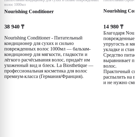
Питательный кондиционер для сухих и сильно поврежденных
Питательный спрей-к
волос 1000мл
Nourishing Cond
Nourishing Conditioner
38 940
14 980
₸
₸
Благодаря Nouri
Nourishing Conditioner - Питательный
поврежденные в
кондиционер для сухих и сильно
упругость и мяг
поврежденных волос 1000мл — бальзам-
укладке и стан
кондиционер для мягкости, гладкости и
Средство питае
лёгкого расчёсывания волос, придаёт им
выравнивает по
ухоженный вид и блеск. La Biosthetique —
волос.
профессиональная косметика для волос
Практичный спр
премиум-класса (Германия/Франция).
распылить на в
и не нужно смы