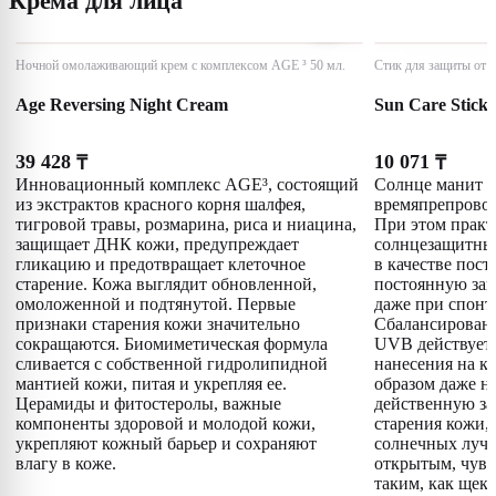
Крема для лица
Ночной омолаживающий крем с комплексом AGE ³ 50 мл.
Стик для защиты от с
Age Reversing Night Cream
Sun Care Stick
39 428
10 071
₸
₸
Инновационный комплекс AGE³, состоящий
Солнце манит и
из экстрактов красного корня шалфея,
времяпрепровож
тигровой травы, розмарина, риса и ниацина,
При этом прак
защищает ДНК кожи, предупреждает
солнцезащитный
гликацию и предотвращает клеточное
в качестве пос
старение. Кожа выглядит обновленной,
постоянную защ
омоложенной и подтянутой. Первые
даже при спонт
признаки старения кожи значительно
Сбалансированн
сокращаются. Биомиметическая формула
UVB действует 
сливается с собственной гидролипидной
нанесения на к
мантией кожи, питая и укрепляя ее.
образом даже н
Церамиды и фитостеролы, важные
действенную за
компоненты здоровой и молодой кожи,
старения кожи,
укрепляют кожный барьер и сохраняют
солнечных луче
влагу в коже.
открытым, чувс
таким, как щеки