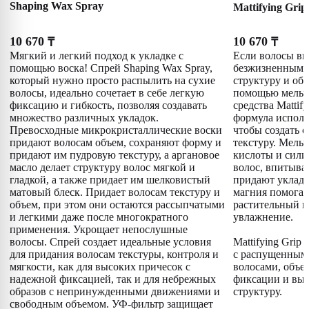
Shaping Wax Spray
Mattifying Grip
10 670
10 670
₸
₸
Мягкий и легкий подход к укладке с
Если волосы вы
помощью воска! Спрей Shaping Wax Spray,
безжизненными,
который нужно просто распылить на сухие
структуру и объ
волосы, идеально сочетает в себе легкую
помощью мельч
фиксацию и гибкость, позволяя создавать
средства Mattif
множество различных укладок.
формула исполь
Превосходные микрокристаллические воски
чтобы создать 
придают волосам объем, сохраняют форму и
текстуру. Мель
придают им пудровую текстуру, а аргановое
кислоты и сили
масло делает структуру волос мягкой и
волос, впитыва
гладкой, а также придает им шелковистый
придают уклад
матовый блеск. Придает волосам текстуру и
магния помогаю
объем, при этом они остаются рассыпчатыми
растительный г
и легкими даже после многократного
увлажнение.
применения. Укрощает непослушные
волосы. Спрей создает идеальные условия
Mattifying Grip
для придания волосам текстуры, контроля и
с распущенным
мягкости, как для высоких причесок с
волосами, объе
надежной фиксацией, так и для небрежных
фиксации и вы
образов с непринужденными движениями и
структуру.
свободным объемом. УФ-фильтр защищает