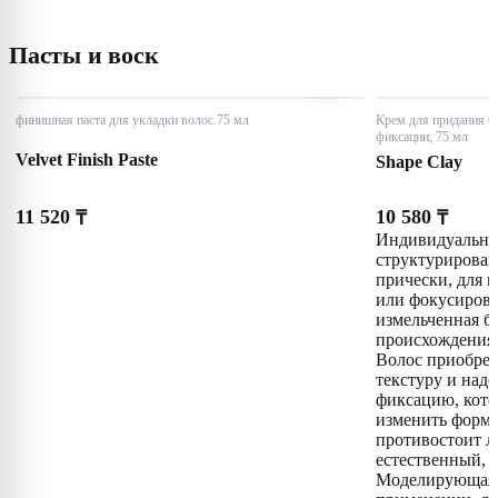
Пасты и воск
финишная паста для укладки волос.75 мл
Крем для придания бл
фиксации, 75 мл
Velvet Finish Paste
Shape Clay
11 520
10 580
₸
₸
Индивидуальный
структурирова
прически, для 
или фокусирова
измельченная б
происхождения 
Волос приобрет
текстуру и над
фиксацию, кото
изменить форму
противостоит л
естественный,
Моделирующая 