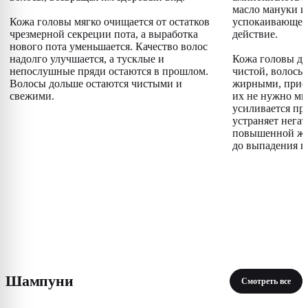
масло мануки и
Кожа головы мягко очищается от остатков
успокаивающее
чрезмерной секреции пота, а выработка
действие.
нового пота уменьшается. Качество волос
надолго улучшается, а тусклые и
Кожа головы до
непослушные пряди остаются в прошлом.
чистой, волосы 
Волосы дольше остаются чистыми и
жирными, прио
свежими.
их не нужно мыт
усиливается пр
устраняет нега
повышенной жи
до выпадения в
Шампуни
Смотреть все