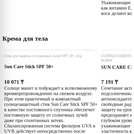
Ухаживающие с
как витамин E,
воск делают ко
Крема для тела
Стик для защиты от солнечных лучей SPF 50+, 8гр.
СОЛНЦЕЗАЩИТНЫ
КОЖИ
Sun Care Stick SPF 50+
SUN CARE CR
10 071
7 191
₸
₸
Солнце манит и побуждает к всевозможному
Сочетание акти
времяпрепровождению на свежем воздухе.
подсолнечника,
При этом практичный и компактный
антиоксидантов
солнцезащитный стик Sun Care Stick SPF 50+
свободные ради
в качестве постоянного спутника обеспечит
защиту на уров
постоянную защиту от солнечных лучей
предохраняет ко
даже при спонтанных затеях.
глубоком уровн
Сбалансированная система фильтров UVA и
ухаживающие к
UVB действует непосредственно после
эластичность к