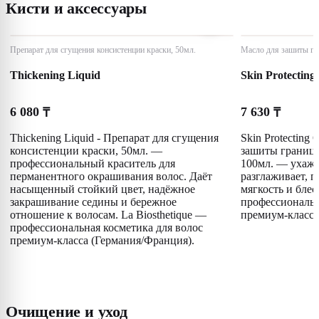
Кисти и аксессуары
Препарат для сгущения консистенции краски, 50мл.
Масло для зашиты гр
Thickening Liquid
Skin Protecting
6 080
7 630
₸
₸
Thickening Liquid - Препарат для сгущения
Skin Protecting 
консистенции краски, 50мл. —
зашиты границ 
профессиональный краситель для
100мл. — ухажи
перманентного окрашивания волос. Даёт
разглаживает, п
насыщенный стойкий цвет, надёжное
мягкость и блес
закрашивание седины и бережное
профессиональн
отношение к волосам. La Biosthetique —
премиум-класса
профессиональная косметика для волос
премиум-класса (Германия/Франция).
Очищение и уход