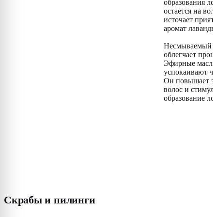
образования ло
остается на вол
источает прият
аромат лаванды
Несмываемый с
облегчает проце
Эфирные масла
успокаивают чу
Он повышает эл
волос и стимул
образование ло
Скрабы и пилинги