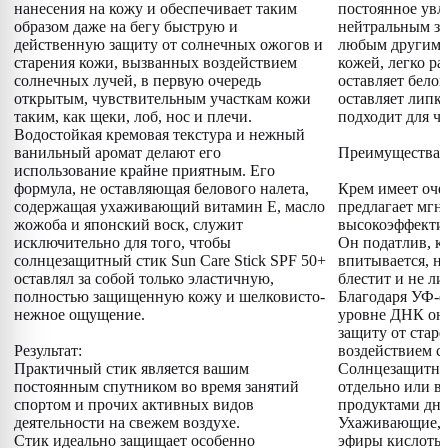
нанесения на кожу и обеспечивает таким
постоянное увл
образом даже на бегу быструю и
нейтральным за
действенную защиту от солнечных ожогов и
любым другим п
старения кожи, вызванных воздействием
кожей, легко ра
солнечных лучей, в первую очередь
оставляет белог
открытым, чувствительным участкам кожи
оставляет липк
таким, как щеки, лоб, нос и плечи.
подходит для ч
Водостойкая кремовая текстура и нежный
ванильный аромат делают его
Преимущества:
использование крайне приятным. Его
формула, не оставляющая белового налета,
Крем имеет оче
содержащая ухаживающий витамин E, масло
предлагает мг
жожоба и японский воск, служит
высокоэффекти
исключительно для того, чтобы
Он податлив, к
солнцезащитный стик Sun Care Stick SPF 50+
впитывается, не
оставлял за собой только эластичную,
блестит и не ли
полностью защищенную кожу и шелковисто-
Благодаря УФ-ф
нежное ощущение.
уровне ДНК он
защиту от стар
Результат:
воздействием с
Практичный стик является вашим
Солнцезащитны
постоянным спутником во время занятий
отдельно или в
спортом и прочих активных видов
продуктами дне
деятельности на свежем воздухе.
Ухаживающие, 
Стик идеально защищает особенно
эфиры кислоты 