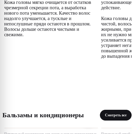
Кожа головы мягко очищается от остатков
успокаивающее
чрезмерной секреции пота, а выработка
действие.
нового пота уменьшается. Качество волос
надолго улучшается, а тусклые и
Кожа головы до
непослушные пряди остаются в прошлом.
чистой, волосы 
Волосы дольше остаются чистыми и
жирными, прио
свежими.
их не нужно мыт
усиливается пр
устраняет нега
повышенной жи
до выпадения в
Бальзамы и кондиционеры
Смотреть все