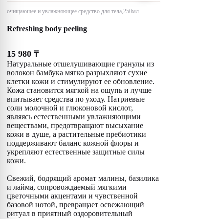
очищающее и увлажняющее средство для тела,250мл
Refreshing body peeling
15 980
₸
Натуральные отшелушивающие гранулы из
волокон бамбука мягко разрыхляют сухие
клетки кожи и стимулируют ее обновление.
Кожа становится мягкой на ощупь и лучше
впитывает средства по уходу. Натриевые
соли молочной и глюконовой кислот,
являясь естественными увлажняющими
веществами, предотвращают высыхание
кожи в душе, а растительные пребиотики
поддерживают баланс кожной флоры и
укрепляют естественные защитные силы
кожи.
Свежий, бодрящий аромат малины, базилика
и лайма, сопровождаемый мягкими
цветочными акцентами и чувственной
базовой нотой, превращает освежающий
ритуал в приятный оздоровительный