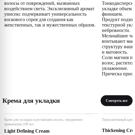
волосы от повреждений, вызванных
Тонкодисперсны
воздействием света. Эксклюзивный аромат
укладке объем 
унисекс подчеркивает универсальность
финишем.
воскового спрея для создания как
Продукт подход
женственных, так и мужественных образов.
текстурной укл
небрежности.
Мельчайшие ча
впитывают масл
структуру ваши
и матовость.
Соли магния по
волос, растите
увлажнение.
Прическа приоб
Крема для укладки
Смотреть все
Крем для укладки и рестайлинга волос, ежедневное
Термоактивный крем 
применение,100 мл
Thickening Cr
Light Defining Cream