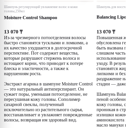
Шампунь регулирующий увлажнение волос и кожи
Шампунь для восстан
головы,250мл
Balancing Lipo
Moisture Control Shampoo
13 070
13 070
₸
₸
Из-за чрезмерного потоотделения волосы
Повышенная жи
быстро становятся тусклыми и ломкими, а
обусловлена ге
их качество ухудшается в долгосрочной
быть вызвана г
перспективе. Пот содержит вещества,
слишком часты
которые разрушают стержень волоса и
использованием
истощают корни, что приводит к потере
уходу. В резуль
блеска и эластичности, а также к
становятся жир
нарушениям роста.
липкими и безж
раздражение на 
Экстракт агарика в шампуне Moisture Control
стадии — даже 
— это натуральный антиперспирант. Он
сужает поры, уменьшая потоотделение, не
Шампунь Balanc
пересушивая кожу головы. Сополимер
пеной особенно
сахарной свеклы, полученный
кожу головы, о
исключительно из растительного сырья,
проникая в стру
восстанавливает и увлажняет поврежденные
излишки кожног
волосы, возвращая им здоровый вид.
аминокислота и
масло мануки и