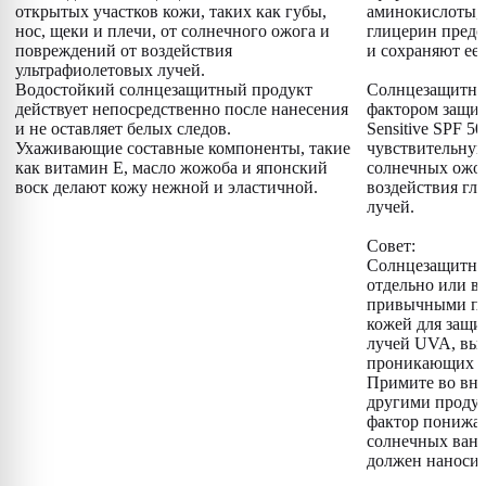
открытых участков кожи, таких как губы,
аминокислоты,
нос, щеки и плечи, от солнечного ожога и
глицерин предо
повреждений от воздействия
и сохраняют ее 
ультрафиолетовых лучей.
Водостойкий солнцезащитный продукт
Солнцезащитный
действует непосредственно после нанесения
фактором защит
и не оставляет белых следов.
Sensitive SPF 5
Ухаживающие составные компоненты, такие
чувствительную
как витамин E, масло жожоба и японский
солнечных ожог
воск делают кожу нежной и эластичной.
воздействия г
лучей.
Совет:
Солнцезащитны
отдельно или в
привычными про
кожей для защи
лучей UVA, вы
проникающих да
Примите во вни
другими проду
фактор понижае
солнечных ван
должен наносит