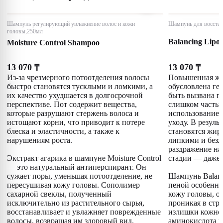
Шампунь регулирующий увлажнение волос и кожи
Шампунь для восстан
головы,250мл
Balancing Lipo
Moisture Control Shampoo
13 070
13 070
₸
₸
Из-за чрезмерного потоотделения волосы
Повышенная жи
быстро становятся тусклыми и ломкими, а
обусловлена ге
их качество ухудшается в долгосрочной
быть вызвана г
перспективе. Пот содержит вещества,
слишком часты
которые разрушают стержень волоса и
использованием
истощают корни, что приводит к потере
уходу. В резуль
блеска и эластичности, а также к
становятся жир
нарушениям роста.
липкими и безж
раздражение на 
Экстракт агарика в шампуне Moisture Control
стадии — даже 
— это натуральный антиперспирант. Он
сужает поры, уменьшая потоотделение, не
Шампунь Balanc
пересушивая кожу головы. Сополимер
пеной особенно
сахарной свеклы, полученный
кожу головы, о
исключительно из растительного сырья,
проникая в стру
восстанавливает и увлажняет поврежденные
излишки кожног
волосы, возвращая им здоровый вид.
аминокислота и