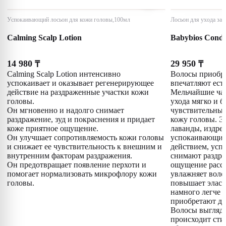
Успокаивающий лосьон для кожи головы,100мл
Лосьон для ухода за
Calming Scalp Lotion
Babybios Condi
14 980
29 950
₸
₸
Calming Scalp Lotion интенсивно
Волосы приобре
успокаивает и оказывает регенерирующее
впечатляют ест
действие на раздраженные участки кожи
Мельчайшие ча
головы.
ухода мягко и 
Он мгновенно и надолго снимает
чувствительные
раздражение, зуд и покраснения и придает
кожу головы. 
коже приятное ощущение.
лаванды, издре
Он улучшает сопротивляемость кожи головы
успокаивающи
и снижает ее чувствительность к внешним и
действием, усп
внутренним факторам раздражения.
снимают раздра
Он предотвращает появление перхоти и
ощущение рассл
помогает нормализовать микрофлору кожи
увлажняет воло
головы.
повышает эласт
намного легче 
приобретают до
Волосы выгляд
происходит сти