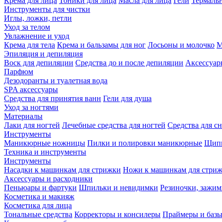
Крема для лица
Тоники для лица
Масла для лица
Гели
Термальн
Инструменты для чистки
Иглы, ложки, петли
Уход за телом
Увлажнение и уход
Крема для тела
Крема и бальзамы для ног
Лосьоны и молочко
М
Эпиляция и депиляция
Воск для депиляции
Средства до и после депиляции
Аксессуар
Парфюм
Дезодоранты и туалетная вода
SPA аксессуары
Средства для принятия ванн
Гели для душа
Уход за ногтями
Материалы
Лаки для ногтей
Лечебные средства для ногтей
Средства для сн
Инструменты
Маникюрные ножницы
Пилки и полировки маникюрные
Щипц
Техника и инструменты
Инструменты
Насадки к машинкам для стрижки
Ножи к машинкам для стри
Аксессуары и расходники
Пеньюары и фартуки
Шпильки и невидимки
Резиночки, зажи
Косметика и макияж
Косметика для лица
Тональные средства
Корректоры и консилеры
Праймеры и базы