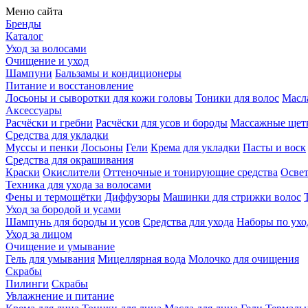
Меню сайта
Бренды
Каталог
Уход за волосами
Очищение и уход
Шампуни
Бальзамы и кондиционеры
Питание и восстановление
Лосьоны и сыворотки для кожи головы
Тоники для волос
Масла
Аксессуары
Расчёски и гребни
Расчёски для усов и бороды
Массажные щет
Средства для укладки
Муссы и пенки
Лосьоны
Гели
Крема для укладки
Пасты и воск
Средства для окрашивания
Краски
Окислители
Оттеночные и тонирующие средства
Осве
Техника для ухода за волосами
Фены и термощётки
Диффузоры
Машинки для стрижки волос
Уход за бородой и усами
Шампунь для бороды и усов
Средства для ухода
Наборы по ухо
Уход за лицом
Очищение и умывание
Гель для умывания
Мицеллярная вода
Молочко для очищения
Скрабы
Пилинги
Скрабы
Увлажнение и питание