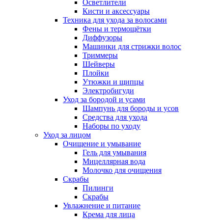
Осветлители
Кисти и аксессуары
Техника для ухода за волосами
Фены и термощётки
Диффузоры
Машинки для стрижки волос
Триммеры
Шейверы
Плойки
Утюжки и щипцы
Электробигуди
Уход за бородой и усами
Шампунь для бороды и усов
Средства для ухода
Наборы по уходу
Уход за лицом
Очищение и умывание
Гель для умывания
Мицеллярная вода
Молочко для очищения
Скрабы
Пилинги
Скрабы
Увлажнение и питание
Крема для лица