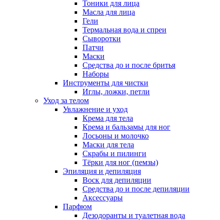
Тоники для лица
Масла для лица
Гели
Термальная вода и спреи
Сыворотки
Патчи
Маски
Средства до и после бритья
Наборы
Инструменты для чистки
Иглы, ложки, петли
Уход за телом
Увлажнение и уход
Крема для тела
Крема и бальзамы для ног
Лосьоны и молочко
Маски для тела
Скрабы и пилинги
Тёрки для ног (пемзы)
Эпиляция и депиляция
Воск для депиляции
Средства до и после депиляции
Аксессуары
Парфюм
Дезодоранты и туалетная вода