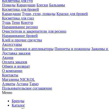
Косметика для губ
Помады
Карандаши
Блески
Бальзамы
Косметика для бровей
Карандаши
Туши, гели, помады
Краски для бровей
Косметика для глаз
Тушь
Тени
Контур
Наращивание ресниц
Очистители и закрепители для ресниц
Наращивание бровей
Клей и прочие средства
Аксессуары
Кисти, спонжи и аппликаторы
Пинцеты и ножницы
Зажимы и 
Доставка заказов
Акции
Оплата заказов
Обмен и возврат
О компании
Контакты
Магазины NICKOL
Алматы
Астана
Тараз
Пользовательское соглашение
Меню
Бренды
Каталог