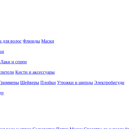
 для волос
Флюиды
Маски
ки
Лаки и спреи
тлители
Кисти и аксессуары
Триммеры
Шейверы
Плойки
Утюжки и щипцы
Электробигуди
ду