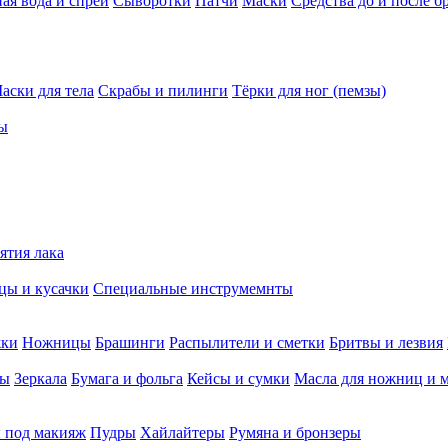
ая вода и спреи
Сыворотки
Патчи
Маски
Средства до и после б
аски для тела
Скрабы и пилинги
Тёрки для ног (пемзы)
ы
ятия лака
ы и кусачки
Специальные инструмемнты
жки
Ножницы
Брашинги
Распылители и сметки
Бритвы и лезвия
мы
Зеркала
Бумага и фольга
Кейсы и сумки
Масла для ножниц и 
 под макияж
Пудры
Хайлайтеры
Румяна и бронзеры