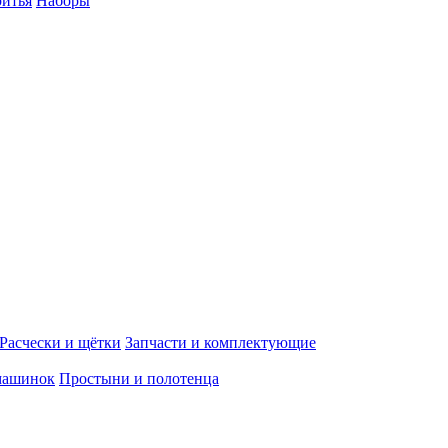
ритья
Наборы
Расчески и щётки
Запчасти и комплектующие
машинок
Простыни и полотенца