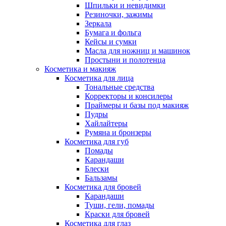
Шпильки и невидимки
Резиночки, зажимы
Зеркала
Бумага и фольга
Кейсы и сумки
Масла для ножниц и машинок
Простыни и полотенца
Косметика и макияж
Косметика для лица
Тональные средства
Корректоры и консилеры
Праймеры и базы под макияж
Пудры
Хайлайтеры
Румяна и бронзеры
Косметика для губ
Помады
Карандаши
Блески
Бальзамы
Косметика для бровей
Карандаши
Туши, гели, помады
Краски для бровей
Косметика для глаз