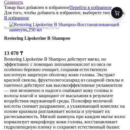
Сравнить
Товар был добавлен
в избранное
Перейти в избранное
Для того, чтобы добавить в избранное, выберите тип товара.
В избранное
Восстанавливающий шампунь,250 мл
Restoring Lipokerine B Shampoo
13 070
₸
Restoring Lipokerine B Shampoo действует мягко, но
эффективно: с помощью липоаминокислот из овса он
особенно бережно очищает, сохраняя естественную
кислотную защитную оболочку кожи головы. Экстракт
красной свеклы, фруктоолигосахарид из сахарной свеклы и
пантенол действуют как высокоэффективные увлажнители
— они мгновенно и надолго снабжают кожу головы и
волосы влагой и защищают от высыхания в результате
воздействия окружающей среды. Полиэфир молочной
кислоты снимает раздражение, а ухаживающий комплекс на
основе крахмала разглаживает волосы и улучшает их
расчесываемость. Мягкий шампунь при каждом мытье волос
нормализует микрофлору кожи головы, восстанавливает
гидролипидную пленку и сохраняет естественный баланс