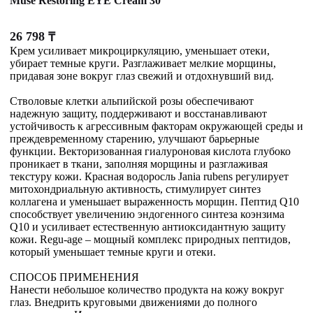
Muse Restoring EYE Cream 30
26 798
₸
Крем усиливает микроциркуляцию, уменьшает отеки,
убирает темные круги. Разглаживает мелкие морщины,
придавая зоне вокруг глаз свежий и отдохнувший вид.
Стволовые клетки альпийской розы обеспечивают
надежную защиту, поддерживают и восстанавливают
устойчивость к агрессивным факторам окружающей среды и
преждевременному старению, улучшают барьерные
функции. Векторизованная гиалуроновая кислота глубоко
проникает в ткани, заполняя морщины и разглаживая
текстуру кожи. Красная водоросль Jania rubens регулирует
митохондриальную активность, стимулирует синтез
коллагена и уменьшает выраженность морщин. Пептид Q10
способствует увеличению эндогенного синтеза коэнзима
Q10 и усиливает естественную антиоксидантную защиту
кожи. Regu-age – мощный комплекс природных пептидов,
который уменьшает темные круги и отеки.
СПОСОБ ПРИМЕНЕНИЯ
Нанести небольшое количество продукта на кожу вокруг
глаз. Внедрить круговыми движениями до полного