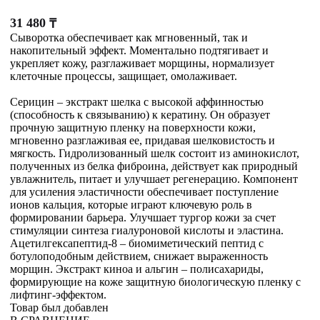
31 480
₸
Сыворотка обеспечивает как мгновенный, так и
накопительный эффект. Моментально подтягивает и
укрепляет кожу, разглаживает морщины, нормализует
клеточные процессы, защищает, омолаживает.
Серицин – экстракт шелка с высокой аффинностью
(способность к связыванию) к кератину. Он образует
прочную защитную пленку на поверхности кожи,
мгновенно разглаживая ее, придавая шелковистость и
мягкость. Гидролизованный шелк состоит из аминокислот,
полученных из белка фиброина, действует как природный
увлажнитель, питает и улучшает регенерацию. Компонент
для усиления эластичности обеспечивает поступление
ионов кальция, которые играют ключевую роль в
формировании барьера. Улучшает тургор кожи за счет
стимуляции синтеза гиалуроновой кислоты и эластина.
Ацетилгексапептид-8 – биомиметический пептид с
ботулоподобным действием, снижает выраженность
морщин. Экстракт киноа и альгин – полисахариды,
формирующие на коже защитную биологическую пленку с
лифтинг-эффектом.
Товар был добавлен