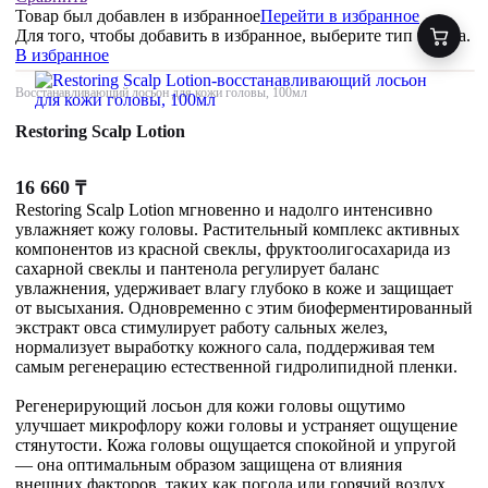
Товар был добавлен
в избранное
Перейти в избранное
Для того, чтобы добавить в избранное, выберите тип товара.
В избранное
Восстанавливающий лосьон для кожи головы, 100мл
Restoring Scalp Lotion
16 660
₸
Restoring Scalp Lotion мгновенно и надолго интенсивно
увлажняет кожу головы. Растительный комплекс активных
компонентов из красной свеклы, фруктоолигосахарида из
сахарной свеклы и пантенола регулирует баланс
увлажнения, удерживает влагу глубоко в коже и защищает
от высыхания. Одновременно с этим биоферментированный
экстракт овса стимулирует работу сальных желез,
нормализует выработку кожного сала, поддерживая тем
самым регенерацию естественной гидролипидной пленки.
Регенерирующий лосьон для кожи головы ощутимо
улучшает микрофлору кожи головы и устраняет ощущение
стянутости. Кожа головы ощущается спокойной и упругой
— она оптимальным образом защищена от влияния
внешних факторов, таких как погода или горячий воздух