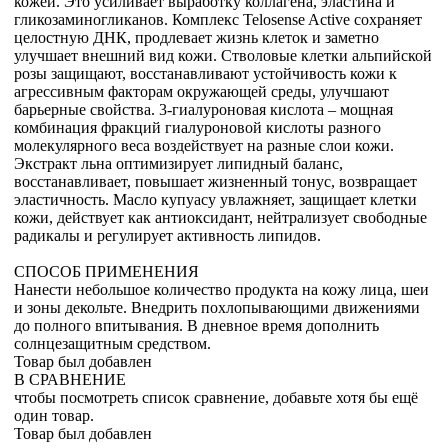
кожей. Это усиливает выработку коллагена, эластина и
гликозаминогликанов. Комплекс Telosense Active сохраняет
целостную ДНК, продлевает жизнь клеток и заметно
улучшает внешний вид кожи. Стволовые клетки альпийской
розы защищают, восстанавливают устойчивость кожи к
агрессивным факторам окружающей среды, улучшают
барьерные свойства. 3-гиалуроновая кислота – мощная
комбинация фракций гиалуроновой кислоты разного
молекулярного веса воздействует на разные слои кожи.
Экстракт льна оптимизирует липидный баланс,
восстанавливает, повышает жизненный тонус, возвращает
эластичность. Масло купуасу увлажняет, защищает клетки
кожи, действует как антиоксидант, нейтрализует свободные
радикалы и регулирует активность липидов.
СПОСОБ ПРИМЕНЕНИЯ
Нанести небольшое количество продукта на кожу лица, шеи
и зоны декольте. Внедрить похлопывающими движениями
до полного впитывания. В дневное время дополнить
солнцезащитным средством.
Товар был добавлен
В СРАВНЕНИЕ
чтобы посмотреть список сравнение, добавьте хотя бы ещё
один товар.
Товар был добавлен