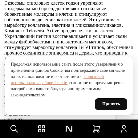
Экзосомы стволовых клеток годжи укрепляют
эпидермальный барьер, доставляют сигнальные
биоактивные молекулы в клетки и стимулируют
собственное выделение экзосом кожей. Это усиливает
выработку коллагена, эластина и гликозаминогликанов.
Комплекс Telosense Active продлевает жизнь клеток.
Укрепляющий пептид восстанавливает и усиливает связи
между фибробластами и внеклеточным матриксом,
стимулирует выработку коллагена I и VI типов, обеспечивая
прочное соединение эпидермиса и дермы, что приводит к
заметному сокращению морщин. Стволовые клетки
альпийской розы защищают, поддерживают и
Продолжая использование сайта после этого уведомления о
восстанавливают устойчивость кожи к агрессивным
применении файлов Cookie, вы подтверждаете своё согласие
факторам окружающей среды и преждевременному
на их использование в соответствии с
Политикой
старению, улучшают барьерные свойства.
использования файлов Cookie
, если иное не предусмотрено
Товар был добавлен
настройками вашего браузера или применимым
В СРАВНЕНИЕ
законодательством.
чтобы посмотреть список сравнение, добавьте хотя бы ещё
один товар.
Принять
Товар был добавлен
в сравнение
Сравнить
Сравнить
Товар был добавлен
в избранное
Перейти в избранное
Для того, чтобы добавить в избранное, выберите тип товара.