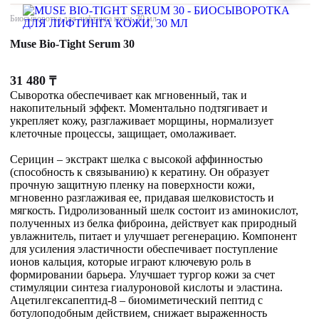
Биосыворотка для лифтинга кожи, 30 мл
Muse Bio-Tight Serum 30
31 480
₸
Сыворотка обеспечивает как мгновенный, так и
накопительный эффект. Моментально подтягивает и
укрепляет кожу, разглаживает морщины, нормализует
клеточные процессы, защищает, омолаживает.
Серицин – экстракт шелка с высокой аффинностью
(способность к связыванию) к кератину. Он образует
прочную защитную пленку на поверхности кожи,
мгновенно разглаживая ее, придавая шелковистость и
мягкость. Гидролизованный шелк состоит из аминокислот,
полученных из белка фиброина, действует как природный
увлажнитель, питает и улучшает регенерацию. Компонент
для усиления эластичности обеспечивает поступление
ионов кальция, которые играют ключевую роль в
формировании барьера. Улучшает тургор кожи за счет
стимуляции синтеза гиалуроновой кислоты и эластина.
Ацетилгексапептид-8 – биомиметический пептид с
ботулоподобным действием, снижает выраженность