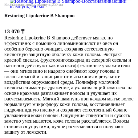
Восстанавливающий шампунь,250 мл
Restoring Lipokerine B Shampoo
13 070
₸
Restoring Lipokerine B Shampoo действует мягко, но
эффективно: с помощью липоаминокислот из овса он
особенно бережно очищает, сохраняя естественную
кислотную защитную оболочку кожи головы. Экстракт
красной свеклы, фруктоолигосахарид из сахарной свеклы и
пантенол действуют как высокоэффективные увлажнители
— они мгновенно и надолго снабжают кожу головы и
волосы влагой и защищают от высыхания в результате
воздействия окружающей среды. Полиэфир молочной
кислоты снимает раздражение, а ухаживающий комплекс на
основе крахмала разглаживает волосы и улучшает их
расчесываемость. Мягкий шампунь при каждом мытье волос
нормализует микрофлору кожи головы, восстанавливает
гидролипидную пленку и сохраняет естественный баланс
увлажнения кожи головы. Ощущение стянутости и сухость
заметно уменьшаются, кожа головы расслабляется. Волосы
становятся упругими, лучше расчесываются и получают
защиту от ломкости.