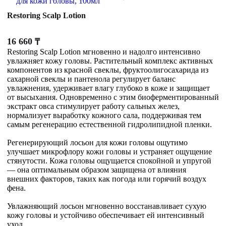
Restoring Scalp Lotion
16 660
₸
Restoring Scalp Lotion мгновенно и надолго интенсивно
увлажняет кожу головы. Растительный комплекс активных
компонентов из красной свеклы, фруктоолигосахарида из
сахарной свеклы и пантенола регулирует баланс
увлажнения, удерживает влагу глубоко в коже и защищает
от высыхания. Одновременно с этим биоферментированный
экстракт овса стимулирует работу сальных желез,
нормализует выработку кожного сала, поддерживая тем
самым регенерацию естественной гидролипидной пленки.
Регенерирующий лосьон для кожи головы ощутимо
улучшает микрофлору кожи головы и устраняет ощущение
стянутости. Кожа головы ощущается спокойной и упругой
— она оптимальным образом защищена от влияния
внешних факторов, таких как погода или горячий воздух
фена.
Увлажняющий лосьон мгновенно восстанавливает сухую
кожу головы и устойчиво обеспечивает ей интенсивный
уход.