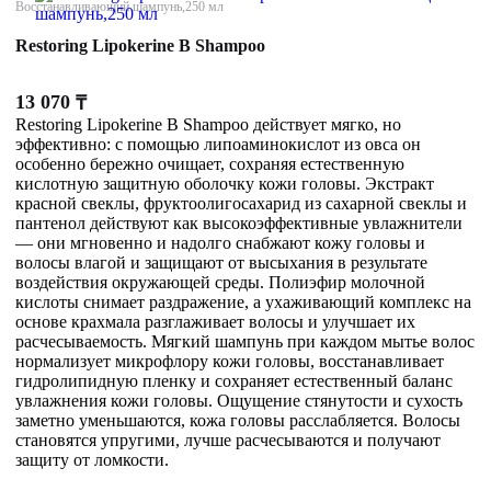
Восстанавливающий шампунь,250 мл
Restoring Lipokerine B Shampoo
13 070
₸
Restoring Lipokerine B Shampoo действует мягко, но
эффективно: с помощью липоаминокислот из овса он
особенно бережно очищает, сохраняя естественную
кислотную защитную оболочку кожи головы. Экстракт
красной свеклы, фруктоолигосахарид из сахарной свеклы и
пантенол действуют как высокоэффективные увлажнители
— они мгновенно и надолго снабжают кожу головы и
волосы влагой и защищают от высыхания в результате
воздействия окружающей среды. Полиэфир молочной
кислоты снимает раздражение, а ухаживающий комплекс на
основе крахмала разглаживает волосы и улучшает их
расчесываемость. Мягкий шампунь при каждом мытье волос
нормализует микрофлору кожи головы, восстанавливает
гидролипидную пленку и сохраняет естественный баланс
увлажнения кожи головы. Ощущение стянутости и сухость
заметно уменьшаются, кожа головы расслабляется. Волосы
становятся упругими, лучше расчесываются и получают
защиту от ломкости.