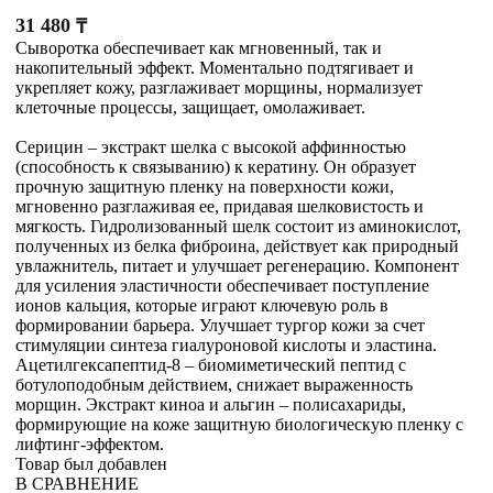
31 480
₸
Сыворотка обеспечивает как мгновенный, так и
накопительный эффект. Моментально подтягивает и
укрепляет кожу, разглаживает морщины, нормализует
клеточные процессы, защищает, омолаживает.
Серицин – экстракт шелка с высокой аффинностью
(способность к связыванию) к кератину. Он образует
прочную защитную пленку на поверхности кожи,
мгновенно разглаживая ее, придавая шелковистость и
мягкость. Гидролизованный шелк состоит из аминокислот,
полученных из белка фиброина, действует как природный
увлажнитель, питает и улучшает регенерацию. Компонент
для усиления эластичности обеспечивает поступление
ионов кальция, которые играют ключевую роль в
формировании барьера. Улучшает тургор кожи за счет
стимуляции синтеза гиалуроновой кислоты и эластина.
Ацетилгексапептид-8 – биомиметический пептид с
ботулоподобным действием, снижает выраженность
морщин. Экстракт киноа и альгин – полисахариды,
формирующие на коже защитную биологическую пленку с
лифтинг-эффектом.
Товар был добавлен
В СРАВНЕНИЕ