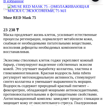
В избранное
Омолаживающая маска с экзосомами, 75 мл
Muse RED Mask 75
23 238
₸
Маска продлевает жизнь клеток, усиливает естественные
процессы регенерации, нормализует метаболизм кожи,
снабжая ее необходимыми питательными веществами,
восполняя дефициты необходимых компонентов и
восстанавливая.
Экзосомы стволовых клеток годжи укрепляют кожный
барьер, стимулируют выделение собственных экзосом
кожей. Это улучшает выработку коллагена, эластина и
гликозаминогликанов. Красная водоросль Jania rubens
регулирует митохондриальную активность, стимулирует
синтез коллагена и уменьшает выраженность морщин.
Водоросль содержит природный красный пигмент –
фикоэритрин, обладающий мощными антиоксидантными,
противовоспалительными и фотозащитными свойствами.
Антигликационный комплекс замедляет процесс гликации и
защищает кожу от окислительного стресса. Гиалуроновая