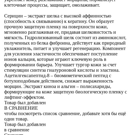
клеточные процессы, защищает, омолаживает.
Серицин – экстракт шелка с высокой аффинностью
(способность к связыванию) к кератину. Он образует
прочную защитную пленку на поверхности кожи,
мгновенно разглаживая ее, придавая шелковистость и
мягкость. Гидролизованный шелк состоит из аминокислот,
полученных из белка фиброина, действует как природный
увлажнитель, питает и улучшает регенерацию. Компонент
для усиления эластичности обеспечивает поступление
ионов кальция, которые играют ключевую роль в
формировании барьера. Улучшает тургор кожи за счет
стимуляции синтеза гиалуроновой кислоты и эластина.
Ацетилгексапептид-8 – биомиметический пептид с
ботулоподобным действием, снижает выраженность
морщин. Экстракт киноа и альгин – полисахариды,
формирующие на коже защитную биологическую пленку с
лифтинг-эффектом.
Товар был добавлен
В СРАВНЕНИЕ
чтобы посмотреть список сравнение, добавьте хотя бы ещё
один товар.
Товар был добавлен
в сравнение