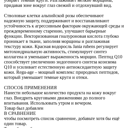
убирает темные круги. Разглаживает мелкие морщины,
придавая зоне вокруг глаз свежий и отдохнувший вид.
Стволовые клетки альпийской розы обеспечивают
надежную защиту, поддерживают и восстанавливают
устойчивость к агрессивным факторам окружающей среды и
преждевременному старению, улучшают барьерные
функции. Векторизованная гиалуроновая кислота глубоко
проникает в ткани, заполняя морщины и разглаживая
текстуру кожи. Красная водоросль Jania rubens регулирует
митохондриальную активность, стимулирует синтез
коллагена и уменьшает выраженность морщин. Пептид Q10
способствует увеличению эндогенного синтеза коэнзима
Q10 и усиливает естественную антиоксидантную защиту
кожи. Regu-age – мощный комплекс природных пептидов,
который уменьшает темные круги и отеки.
СПОСОБ ПРИМЕНЕНИЯ
Нанести небольшое количество продукта на кожу вокруг
глаз. Внедрить круговыми движениями до полного
впитывания. Использовать утром и вечером.
Товар был добавлен
В СРАВНЕНИЕ
чтобы посмотреть список сравнение, добавьте хотя бы ещё
один товар.