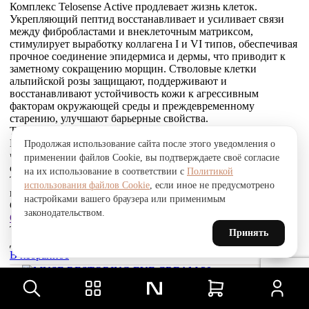
Комплекс Telosense Active продлевает жизнь клеток.
Укрепляющий пептид восстанавливает и усиливает связи
между фибробластами и внеклеточным матриксом,
стимулирует выработку коллагена I и VI типов, обеспечивая
прочное соединение эпидермиса и дермы, что приводит к
заметному сокращению морщин. Стволовые клетки
альпийской розы защищают, поддерживают и
восстанавливают устойчивость кожи к агрессивным
факторам окружающей среды и преждевременному
старению, улучшают барьерные свойства.
Товар был добавлен
В СРАВНЕНИЕ
Продолжая использование сайта после этого уведомления о
чтобы посмотреть список сравнение, добавьте хотя бы ещё
применении файлов Cookie, вы подтверждаете своё согласие
один товар.
на их использование в соответствии с
Политикой
Товар был добавлен
использования файлов Cookie
, если иное не предусмотрено
в сравнение
настройками вашего браузера или применимым
Сравнить
законодательством.
Сравнить
Товар был добавлен
в избранное
Перейти в избранное
Принять
Для того, чтобы добавить в избранное, выберите тип товара.
В избранное
Восстанавливающий крем для кожи вокруг глаз, 30 мл
Muse Restoring EYE Cream 30