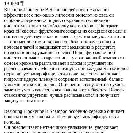
13 070
₸
Restoring Lipokerine B Shampoo действует мягко, но
эффективно: с помощью липоаминокислот из овса он
особенно бережно очищает, сохраняя естественную
кислотную защитную оболочку кожи головы. Экстракт
красной свеклы, фруктоолигосахарид из сахарной свеклы и
пантенол действуют как высокоэффективные увлажнители
— они мгновенно и надолго снабжают кожу головы и
волосы влагой и защищают от высыхания в результате
воздействия окружающей среды. Полиэфир молочной
кислоты снимает раздражение, а ухаживающий комплекс на
основе крахмала разглаживает волосы и улучшает их
расчесываемость. Мягкий шампунь при каждом мытье волос
нормализует микрофлору кожи головы, восстанавливает
гидролипидную пленку и сохраняет естественный баланс
увлажнения кожи головы. Ощущение стянутости и сухость
заметно уменьшаются, кожа головы расслабляется. Волосы
становятся упругими, лучше расчесываются и получают
защиту от ломкости.
Restoring Lipokerine B Shampoo особенно бережно очищает
волосы и кожу головы и нормализует микрофлору кожи
головы.
Он обеспечивает интенсивное увлажнение, удерживает
влагу и придает волосам ощущение упругости и