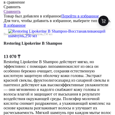
в сравнение
Сравнить
Сравнить
Товар был добавлен
в избранное
Перейти в избранное
Для того, чтобы добавить в избранное, выберите тип товара.
В избранное
Восстанавливающий шампунь,250 мл
Restoring Lipokerine B Shampoo
13 070
₸
Restoring Lipokerine B Shampoo действует мягко, но
эффективно: с помощью липоаминокислот из овса он
особенно бережно очищает, сохраняя естественную
кислотную защитную оболочку кожи головы. Экстракт
красной свеклы, фруктоолигосахарид из сахарной свеклы и
пантенол действуют как высокоэффективные увлажнители
— они мгновенно и надолго снабжают кожу головы и
волосы влагой и защищают от высыхания в результате
воздействия окружающей среды. Полиэфир молочной
кислоты снимает раздражение, а ухаживающий комплекс на
основе крахмала разглаживает волосы и улучшает их
расчесываемость. Мягкий шампунь при каждом мытье волос