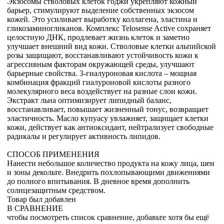
Экзосомы стволовых клеток годжи укрепляют кожный
барьер, стимулируют выделение собственных экзосом
кожей. Это усиливает выработку коллагена, эластина и
гликозаминогликанов. Комплекс Telosense Active сохраняет
целостную ДНК, продлевает жизнь клеток и заметно
улучшает внешний вид кожи. Стволовые клетки альпийской
розы защищают, восстанавливают устойчивость кожи к
агрессивным факторам окружающей среды, улучшают
барьерные свойства. 3-гиалуроновая кислота – мощная
комбинация фракций гиалуроновой кислоты разного
молекулярного веса воздействует на разные слои кожи.
Экстракт льна оптимизирует липидный баланс,
восстанавливает, повышает жизненный тонус, возвращает
эластичность. Масло купуасу увлажняет, защищает клетки
кожи, действует как антиоксидант, нейтрализует свободные
радикалы и регулирует активность липидов.
СПОСОБ ПРИМЕНЕНИЯ
Нанести небольшое количество продукта на кожу лица, шеи
и зоны декольте. Внедрить похлопывающими движениями
до полного впитывания. В дневное время дополнить
солнцезащитным средством.
Товар был добавлен
В СРАВНЕНИЕ
чтобы посмотреть список сравнение, добавьте хотя бы ещё