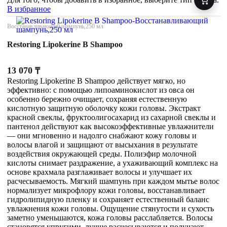
В избранное
Восстанавливающий шампунь,250 мл
Restoring Lipokerine B Shampoo
13 070
₸
Restoring Lipokerine B Shampoo действует мягко, но
эффективно: с помощью липоаминокислот из овса он
особенно бережно очищает, сохраняя естественную
кислотную защитную оболочку кожи головы. Экстракт
красной свеклы, фруктоолигосахарид из сахарной свеклы и
пантенол действуют как высокоэффективные увлажнители
— они мгновенно и надолго снабжают кожу головы и
волосы влагой и защищают от высыхания в результате
воздействия окружающей среды. Полиэфир молочной
кислоты снимает раздражение, а ухаживающий комплекс на
основе крахмала разглаживает волосы и улучшает их
расчесываемость. Мягкий шампунь при каждом мытье волос
нормализует микрофлору кожи головы, восстанавливает
гидролипидную пленку и сохраняет естественный баланс
увлажнения кожи головы. Ощущение стянутости и сухость
заметно уменьшаются, кожа головы расслабляется. Волосы
становятся упругими, лучше расчесываются и получают