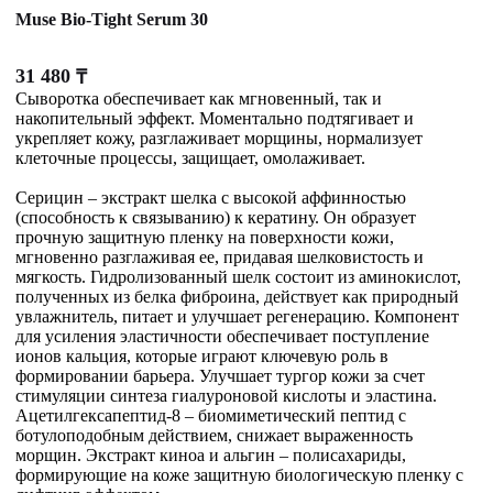
Muse Bio-Tight Serum 30
31 480
₸
Сыворотка обеспечивает как мгновенный, так и
накопительный эффект. Моментально подтягивает и
укрепляет кожу, разглаживает морщины, нормализует
клеточные процессы, защищает, омолаживает.
Серицин – экстракт шелка с высокой аффинностью
(способность к связыванию) к кератину. Он образует
прочную защитную пленку на поверхности кожи,
мгновенно разглаживая ее, придавая шелковистость и
мягкость. Гидролизованный шелк состоит из аминокислот,
полученных из белка фиброина, действует как природный
увлажнитель, питает и улучшает регенерацию. Компонент
для усиления эластичности обеспечивает поступление
ионов кальция, которые играют ключевую роль в
формировании барьера. Улучшает тургор кожи за счет
стимуляции синтеза гиалуроновой кислоты и эластина.
Ацетилгексапептид-8 – биомиметический пептид с
ботулоподобным действием, снижает выраженность
морщин. Экстракт киноа и альгин – полисахариды,
формирующие на коже защитную биологическую пленку с