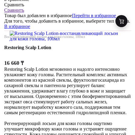
Сравнить
Сравнить
Товар был добавлен
в избранное
Перейти в избранное
Для того, чтобы добавить в избранное, выберите тип товара.
В избранное
Восстанавливающий лосьон для кожи головы, 100мл
Restoring Scalp Lotion
16 660
₸
Restoring Scalp Lotion мгновенно и надолго интенсивно
увлажняет кожу головы. Растительный комплекс активных
компонентов из красной свеклы, фруктоолигосахарида из
сахарной свеклы и пантенола регулирует баланс
увлажнения, удерживает влагу глубоко в коже и защищает
от высыхания. Одновременно с этим биоферментированный
экстракт овса стимулирует работу сальных желез,
нормализует выработку кожного сала, поддерживая тем
самым регенерацию естественной гидролипидной пленки.
Регенерирующий лосьон для кожи головы ощутимо
улучшает микрофлору кожи головы и устраняет ощущение
стянутости. Кожа головы ощущается спокойной и упругой