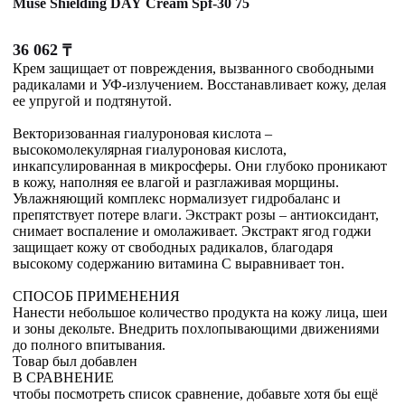
Muse Shielding DAY Cream Spf-30 75
36 062
₸
Крем защищает от повреждения, вызванного свободными
радикалами и УФ-излучением. Восстанавливает кожу, делая
ее упругой и подтянутой.
Векторизованная гиалуроновая кислота –
высокомолекулярная гиалуроновая кислота,
инкапсулированная в микросферы. Они глубоко проникают
в кожу, наполняя ее влагой и разглаживая морщины.
Увлажняющий комплекс нормализует гидробаланс и
препятствует потере влаги. Экстракт розы – антиоксидант,
снимает воспаление и омолаживает. Экстракт ягод годжи
защищает кожу от свободных радикалов, благодаря
высокому содержанию витамина С выравнивает тон.
СПОСОБ ПРИМЕНЕНИЯ
Нанести небольшое количество продукта на кожу лица, шеи
и зоны декольте. Внедрить похлопывающими движениями
до полного впитывания.
Товар был добавлен
В СРАВНЕНИЕ
чтобы посмотреть список сравнение, добавьте хотя бы ещё