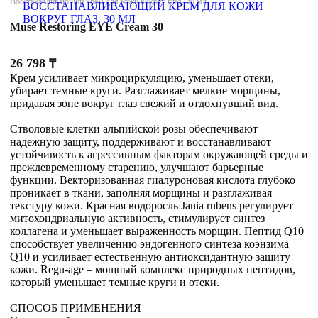
Восстанавливающий крем для кожи вокруг глаз, 30 мл
Muse Restoring EYE Cream 30
26 798
₸
Крем усиливает микроциркуляцию, уменьшает отеки,
убирает темные круги. Разглаживает мелкие морщины,
придавая зоне вокруг глаз свежий и отдохнувший вид.
Стволовые клетки альпийской розы обеспечивают
надежную защиту, поддерживают и восстанавливают
устойчивость к агрессивным факторам окружающей среды и
преждевременному старению, улучшают барьерные
функции. Векторизованная гиалуроновая кислота глубоко
проникает в ткани, заполняя морщины и разглаживая
текстуру кожи. Красная водоросль Jania rubens регулирует
митохондриальную активность, стимулирует синтез
коллагена и уменьшает выраженность морщин. Пептид Q10
способствует увеличению эндогенного синтеза коэнзима
Q10 и усиливает естественную антиоксидантную защиту
кожи. Regu-age – мощный комплекс природных пептидов,
который уменьшает темные круги и отеки.
СПОСОБ ПРИМЕНЕНИЯ