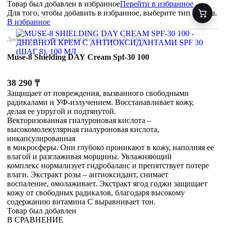
Товар был добавлен
в избранное
Перейти в избранное
Для того, чтобы добавить в избранное, выберите тип товара.
В избранное
Дневной крем с антиоксидантами spf 30 (шаг 8), 100 мл
Muse-8 Shielding DAY Cream Spf-30 100
38 290
₸
Защищает от повреждения, вызванного свободными
радикалами и УФ-излучением. Восстанавливает кожу,
делая ее упругой и подтянутой.
Векторизованная гиалуроновая кислота –
высокомолекулярная гиалуроновая кислота,
инкапсулированная
в микросферы. Они глубоко проникают в кожу, наполняя ее
влагой и разглаживая морщины. Увлажняющий
комплекс нормализует гидробаланс и препятствует потере
влаги. Экстракт розы – антиоксидант, снимает
воспаление, омолаживает. Экстракт ягод годжи защищает
кожу от свободных радикалов, благодаря высокому
содержанию витамина С выравнивает тон.
Товар был добавлен
В СРАВНЕНИЕ