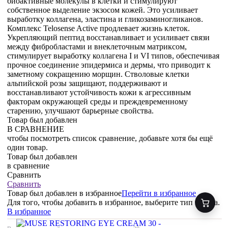
биоактивные молекулы в клетки и стимулируют
собственное выделение экзосом кожей. Это усиливает
выработку коллагена, эластина и гликозаминогликанов.
Комплекс Telosense Active продлевает жизнь клеток.
Укрепляющий пептид восстанавливает и усиливает связи
между фибробластами и внеклеточным матриксом,
стимулирует выработку коллагена I и VI типов, обеспечивая
прочное соединение эпидермиса и дермы, что приводит к
заметному сокращению морщин. Стволовые клетки
альпийской розы защищают, поддерживают и
восстанавливают устойчивость кожи к агрессивным
факторам окружающей среды и преждевременному
старению, улучшают барьерные свойства.
Товар был добавлен
В СРАВНЕНИЕ
чтобы посмотреть список сравнение, добавьте хотя бы ещё
один товар.
Товар был добавлен
в сравнение
Сравнить
Сравнить
Товар был добавлен
в избранное
Перейти в избранное
Для того, чтобы добавить в избранное, выберите тип товара.
В избранное