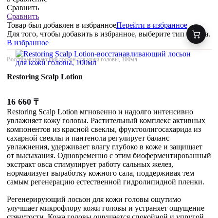
Сравнить
Сравнить
Товар был добавлен
в избранное
Перейти в избранное
Для того, чтобы добавить в избранное, выберите тип товара.
В избранное
Восстанавливающий лосьон для кожи головы, 100мл
Restoring Scalp Lotion
16 660
₸
Restoring Scalp Lotion мгновенно и надолго интенсивно
увлажняет кожу головы. Растительный комплекс активных
компонентов из красной свеклы, фруктоолигосахарида из
сахарной свеклы и пантенола регулирует баланс
увлажнения, удерживает влагу глубоко в коже и защищает
от высыхания. Одновременно с этим биоферментированный
экстракт овса стимулирует работу сальных желез,
нормализует выработку кожного сала, поддерживая тем
самым регенерацию естественной гидролипидной пленки.
Регенерирующий лосьон для кожи головы ощутимо
улучшает микрофлору кожи головы и устраняет ощущение
стянутости. Кожа головы ощущается спокойной и упругой