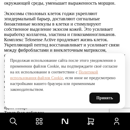
окружающей среды, уменьшает выраженность морщин.
Экзосомы стволовых клеток годжи укрепляют
эпидермальный барьер, доставляют сигнальные
биоактивные молекулы в клетки и стимулируют
собственное выделение экзосом кожей. Это усиливает
выработку коллагена, эластина и гликозаминогликанов.
Комплекс Telosense Active продлевает жизнь клеток.
Укрепляющий пептид восстанавливает и усиливает связи
между фибробластами и внеклеточным матриксом,
стимулирует выработку коллагена I и VI типов, обеспечивая
прочное соединение эпидермиса и дермы, что приводит к
Продолжая использование сайта после этого уведомления о
заметному сокращению морщин. Стволовые клетки
применении файлов Cookie, вы подтверждаете своё согласие
альпийской розы защищают, поддерживают и
на их использование в соответствии с
Политикой
восстанавливают устойчивость кожи к агрессивным
использования файлов Cookie
, если иное не предусмотрено
факторам окружающей среды и преждевременному
настройками вашего браузера или применимым
старению, улучшают барьерные свойства.
законодательством.
Товар был добавлен
В СРАВНЕНИЕ
Принять
чтобы посмотреть список сравнение, добавьте хотя бы ещё
один товар.
Товар был добавлен
в сравнение
Сравнить
Сравнить