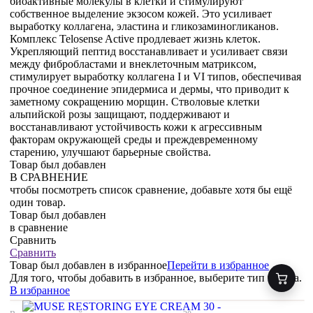
биоактивные молекулы в клетки и стимулируют
собственное выделение экзосом кожей. Это усиливает
выработку коллагена, эластина и гликозаминогликанов.
Комплекс Telosense Active продлевает жизнь клеток.
Укрепляющий пептид восстанавливает и усиливает связи
между фибробластами и внеклеточным матриксом,
стимулирует выработку коллагена I и VI типов, обеспечивая
прочное соединение эпидермиса и дермы, что приводит к
заметному сокращению морщин. Стволовые клетки
альпийской розы защищают, поддерживают и
восстанавливают устойчивость кожи к агрессивным
факторам окружающей среды и преждевременному
старению, улучшают барьерные свойства.
Товар был добавлен
В СРАВНЕНИЕ
чтобы посмотреть список сравнение, добавьте хотя бы ещё
один товар.
Товар был добавлен
в сравнение
Сравнить
Сравнить
Товар был добавлен
в избранное
Перейти в избранное
Для того, чтобы добавить в избранное, выберите тип товара.
В избранное