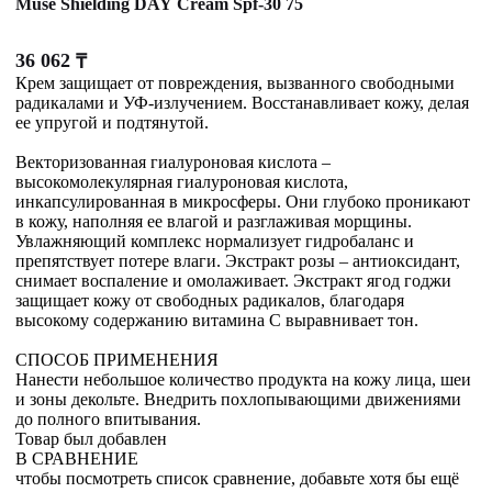
Muse Shielding DAY Cream Spf-30 75
36 062
₸
Крем защищает от повреждения, вызванного свободными
радикалами и УФ-излучением. Восстанавливает кожу, делая
ее упругой и подтянутой.
Векторизованная гиалуроновая кислота –
высокомолекулярная гиалуроновая кислота,
инкапсулированная в микросферы. Они глубоко проникают
в кожу, наполняя ее влагой и разглаживая морщины.
Увлажняющий комплекс нормализует гидробаланс и
препятствует потере влаги. Экстракт розы – антиоксидант,
снимает воспаление и омолаживает. Экстракт ягод годжи
защищает кожу от свободных радикалов, благодаря
высокому содержанию витамина С выравнивает тон.
СПОСОБ ПРИМЕНЕНИЯ
Нанести небольшое количество продукта на кожу лица, шеи
и зоны декольте. Внедрить похлопывающими движениями
до полного впитывания.
Товар был добавлен
В СРАВНЕНИЕ
чтобы посмотреть список сравнение, добавьте хотя бы ещё