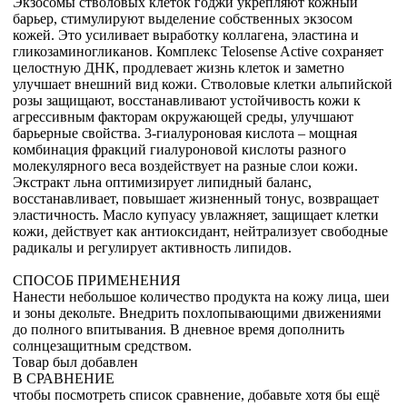
Экзосомы стволовых клеток годжи укрепляют кожный
барьер, стимулируют выделение собственных экзосом
кожей. Это усиливает выработку коллагена, эластина и
гликозаминогликанов. Комплекс Telosense Active сохраняет
целостную ДНК, продлевает жизнь клеток и заметно
улучшает внешний вид кожи. Стволовые клетки альпийской
розы защищают, восстанавливают устойчивость кожи к
агрессивным факторам окружающей среды, улучшают
барьерные свойства. 3-гиалуроновая кислота – мощная
комбинация фракций гиалуроновой кислоты разного
молекулярного веса воздействует на разные слои кожи.
Экстракт льна оптимизирует липидный баланс,
восстанавливает, повышает жизненный тонус, возвращает
эластичность. Масло купуасу увлажняет, защищает клетки
кожи, действует как антиоксидант, нейтрализует свободные
радикалы и регулирует активность липидов.
СПОСОБ ПРИМЕНЕНИЯ
Нанести небольшое количество продукта на кожу лица, шеи
и зоны декольте. Внедрить похлопывающими движениями
до полного впитывания. В дневное время дополнить
солнцезащитным средством.
Товар был добавлен
В СРАВНЕНИЕ
чтобы посмотреть список сравнение, добавьте хотя бы ещё