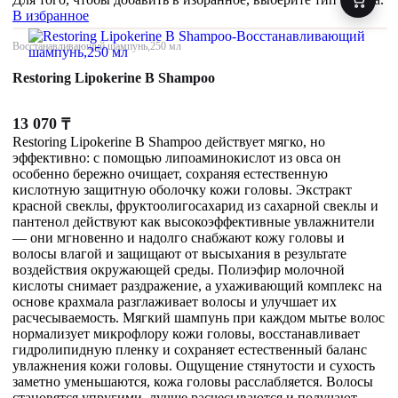
В избранное
Восстанавливающий шампунь,250 мл
Restoring Lipokerine B Shampoo
13 070
₸
Restoring Lipokerine B Shampoo действует мягко, но
эффективно: с помощью липоаминокислот из овса он
особенно бережно очищает, сохраняя естественную
кислотную защитную оболочку кожи головы. Экстракт
красной свеклы, фруктоолигосахарид из сахарной свеклы и
пантенол действуют как высокоэффективные увлажнители
— они мгновенно и надолго снабжают кожу головы и
волосы влагой и защищают от высыхания в результате
воздействия окружающей среды. Полиэфир молочной
кислоты снимает раздражение, а ухаживающий комплекс на
основе крахмала разглаживает волосы и улучшает их
расчесываемость. Мягкий шампунь при каждом мытье волос
нормализует микрофлору кожи головы, восстанавливает
гидролипидную пленку и сохраняет естественный баланс
увлажнения кожи головы. Ощущение стянутости и сухость
заметно уменьшаются, кожа головы расслабляется. Волосы
становятся упругими, лучше расчесываются и получают