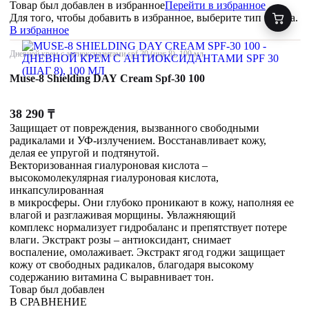
Товар был добавлен
в избранное
Перейти в избранное
Для того, чтобы добавить в избранное, выберите тип товара.
В избранное
Дневной крем с антиоксидантами spf 30 (шаг 8), 100 мл
Muse-8 Shielding DAY Cream Spf-30 100
38 290
₸
Защищает от повреждения, вызванного свободными
радикалами и УФ-излучением. Восстанавливает кожу,
делая ее упругой и подтянутой.
Векторизованная гиалуроновая кислота –
высокомолекулярная гиалуроновая кислота,
инкапсулированная
в микросферы. Они глубоко проникают в кожу, наполняя ее
влагой и разглаживая морщины. Увлажняющий
комплекс нормализует гидробаланс и препятствует потере
влаги. Экстракт розы – антиоксидант, снимает
воспаление, омолаживает. Экстракт ягод годжи защищает
кожу от свободных радикалов, благодаря высокому
содержанию витамина С выравнивает тон.
Товар был добавлен
В СРАВНЕНИЕ