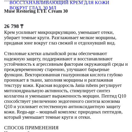
Восстанавливающий крем для кожи вокруг глаз, 30 мл
Muse Restoring EYE Cream 30
26 798
₸
Крем усиливает микроциркуляцию, уменьшает отеки,
убирает темные круги. Разглаживает мелкие морщины,
придавая зоне вокруг глаз свежий и отдохнувший вид.
Стволовые клетки альпийской розы обеспечивают
надежную защиту, поддерживают и восстанавливают
устойчивость к агрессивным факторам окружающей среды и
преждевременному старению, улучшают барьерные
функции. Векторизованная гиалуроновая кислота глубоко
проникает в ткани, заполняя морщины и разглаживая
текстуру кожи. Красная водоросль Jania rubens регулирует
митохондриальную активность, стимулирует синтез
коллагена и уменьшает выраженность морщин. Пептид Q10
способствует увеличению эндогенного синтеза коэнзима
Q10 и усиливает естественную антиоксидантную защиту
кожи. Regu-age – мощный комплекс природных пептидов,
который уменьшает темные круги и отеки.
СПОСОБ ПРИМЕНЕНИЯ