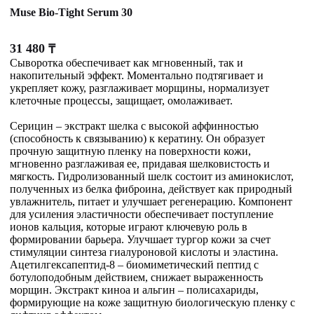
Muse Bio-Tight Serum 30
31 480
₸
Сыворотка обеспечивает как мгновенный, так и
накопительный эффект. Моментально подтягивает и
укрепляет кожу, разглаживает морщины, нормализует
клеточные процессы, защищает, омолаживает.
Серицин – экстракт шелка с высокой аффинностью
(способность к связыванию) к кератину. Он образует
прочную защитную пленку на поверхности кожи,
мгновенно разглаживая ее, придавая шелковистость и
мягкость. Гидролизованный шелк состоит из аминокислот,
полученных из белка фиброина, действует как природный
увлажнитель, питает и улучшает регенерацию. Компонент
для усиления эластичности обеспечивает поступление
ионов кальция, которые играют ключевую роль в
формировании барьера. Улучшает тургор кожи за счет
стимуляции синтеза гиалуроновой кислоты и эластина.
Ацетилгексапептид-8 – биомиметический пептид с
ботулоподобным действием, снижает выраженность
морщин. Экстракт киноа и альгин – полисахариды,
формирующие на коже защитную биологическую пленку с