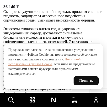
36 140
₸
Сыворотка улучшает внешний вид кожи, придавая сияние и
гладкость, защищает от агрессивного воздействия
окружающей среды, уменьшает выраженность морщин.
Экзосомы стволовых клеток годжи укрепляют
эпидермальный барьер, доставляют сигнальные
биоактивные молекулы в клетки и стимулируют
собственное выделение экзосом кожей. Это усиливает
выработку коллагена, эластина и гликозаминогликанов.
Продолжая использование сайта после этого уведомления о
Комплекс Telosense Active продлевает жизнь клеток.
Укрепляющий пептид восстанавливает и усиливает связи
применении файлов Cookie, вы подтверждаете своё согласие
между фибробластами и внеклеточным матриксом,
на их использование в соответствии с
Политикой
стимулирует выработку коллагена I и VI типов, обеспечивая
использования файлов Cookie
, если иное не предусмотрено
прочное соединение эпидермиса и дермы, что приводит к
настройками вашего браузера или применимым
заметному сокращению морщин. Стволовые клетки
законодательством.
альпийской розы защищают, поддерживают и
восстанавливают устойчивость кожи к агрессивным
Принять
факторам окружающей среды и преждевременному
старению, улучшают барьерные свойства.
Товар был добавлен
В СРАВНЕНИЕ
чтобы посмотреть список сравнение, добавьте хотя бы ещё
один товар.