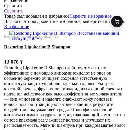
в сравнение
Сравнить
Сравнить
Товар был добавлен
в избранное
Перейти в избранное
Для того, чтобы добавить в избранное, выберите тип товара.
В избранное
Восстанавливающий шампунь,250 мл
Restoring Lipokerine B Shampoo
13 070
₸
Restoring Lipokerine B Shampoo действует мягко, но
эффективно: с помощью липоаминокислот из овса он
особенно бережно очищает, сохраняя естественную
кислотную защитную оболочку кожи головы. Экстракт
красной свеклы, фруктоолигосахарид из сахарной свеклы и
пантенол действуют как высокоэффективные увлажнители
— они мгновенно и надолго снабжают кожу головы и
волосы влагой и защищают от высыхания в результате
воздействия окружающей среды. Полиэфир молочной
кислоты снимает раздражение, а ухаживающий комплекс на
основе крахмала разглаживает волосы и улучшает их
расчесываемость. Мягкий шампунь при каждом мытье волос