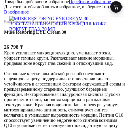
Товар был добавлен
в избранное
Перейти в избранное
Для того, чтобы добавить в избранное, выберите тип товара.
В избранное
Восстанавливающий крем для кожи вокруг глаз, 30 мл
Muse Restoring EYE Cream 30
26 798
₸
Крем усиливает микроциркуляцию, уменьшает отеки,
убирает темные круги. Разглаживает мелкие морщины,
придавая зоне вокруг глаз свежий и отдохнувший вид.
Стволовые клетки альпийской розы обеспечивают
надежную защиту, поддерживают и восстанавливают
устойчивость к агрессивным факторам окружающей среды и
преждевременному старению, улучшают барьерные
функции. Векторизованная гиалуроновая кислота глубоко
проникает в ткани, заполняя морщины и разглаживая
текстуру кожи. Красная водоросль Jania rubens регулирует
митохондриальную активность, стимулирует синтез
коллагена и уменьшает выраженность морщин. Пептид Q10
способствует увеличению эндогенного синтеза коэнзима
Q10 и усиливает естественную антиоксидантную защиту