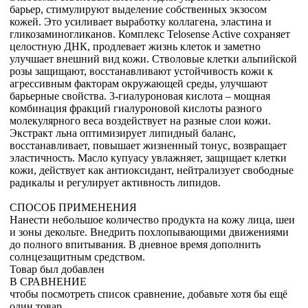
барьер, стимулируют выделение собственных экзосом
кожей. Это усиливает выработку коллагена, эластина и
гликозаминогликанов. Комплекс Telosense Active сохраняет
целостную ДНК, продлевает жизнь клеток и заметно
улучшает внешний вид кожи. Стволовые клетки альпийской
розы защищают, восстанавливают устойчивость кожи к
агрессивным факторам окружающей среды, улучшают
барьерные свойства. 3-гиалуроновая кислота – мощная
комбинация фракций гиалуроновой кислоты разного
молекулярного веса воздействует на разные слои кожи.
Экстракт льна оптимизирует липидный баланс,
восстанавливает, повышает жизненный тонус, возвращает
эластичность. Масло купуасу увлажняет, защищает клетки
кожи, действует как антиоксидант, нейтрализует свободные
радикалы и регулирует активность липидов.
СПОСОБ ПРИМЕНЕНИЯ
Нанести небольшое количество продукта на кожу лица, шеи
и зоны декольте. Внедрить похлопывающими движениями
до полного впитывания. В дневное время дополнить
солнцезащитным средством.
Товар был добавлен
В СРАВНЕНИЕ
чтобы посмотреть список сравнение, добавьте хотя бы ещё
один товар.