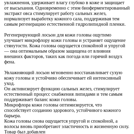
увлажнения, удерживает влагу глубоко в коже и защищает
от высыхания. Одновременно с этим биоферментированный
экстракт овса стимулирует работу сальных желез,
нормализует выработку кожного сала, поддерживая тем
самым регенерацию естественной гидролипидной пленки.
Регенерирующий лосьон для кожи головы ощутимо
улучшает микрофлору кожи головы и устраняет ощущение
стянутости. Кожа головы ощущается спокойной и упругой
— она оптимальным образом защищена от влияния
внешних факторов, таких как погода или горячий воздух
фена.
Увлажняющий лосьон мгновенно восстанавливает сухую
кожу головы и устойчиво обеспечивает ей интенсивный
уход.
Он активизирует функцию сальных желез, стимулирует
естественный процесс снабжения липидами и тем самым
поддерживает баланс кожи головы.
Микрофлора кожи головы оптимизируется, что
способствует созданию здорового, устойчивого кожного
барьера.
Кожа головы снова ощущается упругой и спокойной, а
волосы вновь приобретают эластичность и жизненную силу.
Товар был добавлен