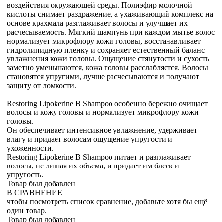
воздействия окружающей среды. Полиэфир молочной
кислоты снимает раздражение, а ухаживающий комплекс на
основе крахмала разглаживает волосы и улучшает их
расчесываемость. Мягкий шампунь при каждом мытье волос
нормализует микрофлору кожи головы, восстанавливает
гидролипидную пленку и сохраняет естественный баланс
увлажнения кожи головы. Ощущение стянутости и сухость
заметно уменьшаются, кожа головы расслабляется. Волосы
становятся упругими, лучше расчесываются и получают
защиту от ломкости.
Restoring Lipokerine B Shampoo особенно бережно очищает
волосы и кожу головы и нормализует микрофлору кожи
головы.
Он обеспечивает интенсивное увлажнение, удерживает
влагу и придает волосам ощущение упругости и
ухоженности.
Restoring Lipokerine B Shampoo питает и разглаживает
волосы, не лишая их объема, и придает им блеск и
упругость.
Товар был добавлен
В СРАВНЕНИЕ
чтобы посмотреть список сравнение, добавьте хотя бы ещё
один товар.
Товар был добавлен