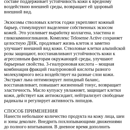
составе поддерживает устойчивость кожи к вредному
воздействию внешней среды, возвращает ей здоровый
внешний вид.
Экзосомы стволовых клеток годжи укрепляют кожный
барьер, стимулируют выделение собственных экзосом
кожей. Это усиливает выработку коллагена, эластина и
гликозаминогликанов. Комплекс Telosense Active сохраняет
целостную ДНК, продлевает жизнь клеток и заметно
улучшает внешний вид кожи. Стволовые клетки альпийской
розы защищают, восстанавливают устойчивость кожи к
агрессивным факторам окружающей среды, улучшают
барьерные свойства. 3-гиалуроновая кислота – мощная
комбинация фракций гиалуроновой кислоты разного
молекулярного веса воздействует на разные слои кожи.
Экстракт льна оптимизирует липидный баланс,
восстанавливает, повышает жизненный тонус, возвращает
эластичность. Масло купуасу увлажняет, защищает клетки
кожи, действует как антиоксидант, нейтрализует свободные
радикалы и регулирует активность липидов.
СПОСОБ ПРИМЕНЕНИЯ
Нанести небольшое количество продукта на кожу лица, шеи
и зоны декольте. Внедрить похлопывающими движениями
до полного впитывания. В дневное время дополнить