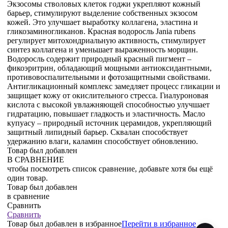
Экзосомы стволовых клеток годжи укрепляют кожный
барьер, стимулируют выделение собственных экзосом
кожей. Это улучшает выработку коллагена, эластина и
гликозаминогликанов. Красная водоросль Jania rubens
регулирует митохондриальную активность, стимулирует
синтез коллагена и уменьшает выраженность морщин.
Водоросль содержит природный красный пигмент –
фикоэритрин, обладающий мощными антиоксидантными,
противовоспалительными и фотозащитными свойствами.
Антигликационный комплекс замедляет процесс гликации и
защищает кожу от окислительного стресса. Гиалуроновая
кислота с высокой увлажняющей способностью улучшает
гидратацию, повышает гладкость и эластичность. Масло
купуасу – природный источник церамидов, укрепляющий
защитный липидный барьер. Сквалан способствует
удержанию влаги, каламин способствует обновлению.
Товар был добавлен
В СРАВНЕНИЕ
чтобы посмотреть список сравнение, добавьте хотя бы ещё
один товар.
Товар был добавлен
в сравнение
Сравнить
Сравнить
Товар был добавлен
в избранное
Перейти в избранное