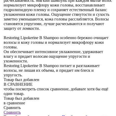
расчесываемость. Мягкий шампунь при каждом мытье волос
нормализует микрофлору кожи головы, восстанавливает
гидролипидную пленку и сохраняет естественный баланс
увлажнения кожи головы. Ощущение стянутости и сухость
заметно уменьшаются, кожа головы расслабляется. Волосы
становятся упругими, лучше расчесываются и получают
защиту от ломкости.
Restoring Lipokerine B Shampoo особенно бережно очищает
волосы и кожу головы и нормализует микрофлору кожи
головы.
Он обеспечивает интенсивное увлажнение, удерживает
влагу и придает волосам ощущение упругости и
ухоженности.
Restoring Lipokerine B Shampoo питает и разглаживает
волосы, не лишая их объема, и придает им блеск и
упругость.
Товар был добавлен
В СРАВНЕНИЕ
чтобы посмотреть список сравнение, добавьте хотя бы ещё
один товар.
Товар был добавлен
в сравнение
Сравнить
Сравнить