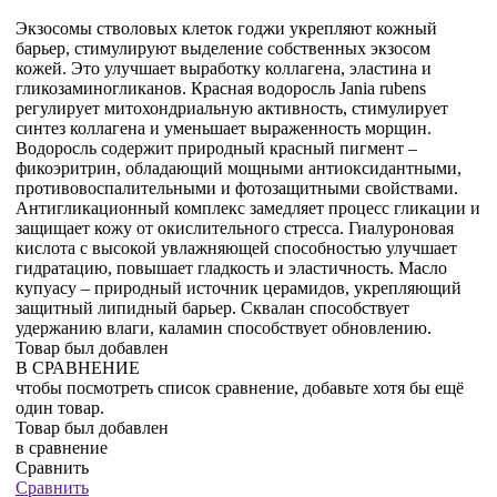
Экзосомы стволовых клеток годжи укрепляют кожный
барьер, стимулируют выделение собственных экзосом
кожей. Это улучшает выработку коллагена, эластина и
гликозаминогликанов. Красная водоросль Jania rubens
регулирует митохондриальную активность, стимулирует
синтез коллагена и уменьшает выраженность морщин.
Водоросль содержит природный красный пигмент –
фикоэритрин, обладающий мощными антиоксидантными,
противовоспалительными и фотозащитными свойствами.
Антигликационный комплекс замедляет процесс гликации и
защищает кожу от окислительного стресса. Гиалуроновая
кислота с высокой увлажняющей способностью улучшает
гидратацию, повышает гладкость и эластичность. Масло
купуасу – природный источник церамидов, укрепляющий
защитный липидный барьер. Сквалан способствует
удержанию влаги, каламин способствует обновлению.
Товар был добавлен
В СРАВНЕНИЕ
чтобы посмотреть список сравнение, добавьте хотя бы ещё
один товар.
Товар был добавлен
в сравнение
Сравнить
Сравнить