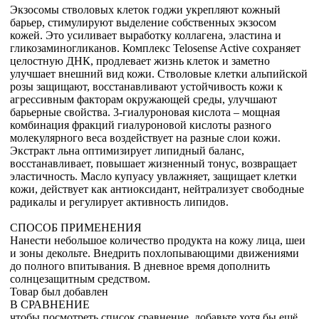
Экзосомы стволовых клеток годжи укрепляют кожный
барьер, стимулируют выделение собственных экзосом
кожей. Это усиливает выработку коллагена, эластина и
гликозаминогликанов. Комплекс Telosense Active сохраняет
целостную ДНК, продлевает жизнь клеток и заметно
улучшает внешний вид кожи. Стволовые клетки альпийской
розы защищают, восстанавливают устойчивость кожи к
агрессивным факторам окружающей среды, улучшают
барьерные свойства. 3-гиалуроновая кислота – мощная
комбинация фракций гиалуроновой кислоты разного
молекулярного веса воздействует на разные слои кожи.
Экстракт льна оптимизирует липидный баланс,
восстанавливает, повышает жизненный тонус, возвращает
эластичность. Масло купуасу увлажняет, защищает клетки
кожи, действует как антиоксидант, нейтрализует свободные
радикалы и регулирует активность липидов.
СПОСОБ ПРИМЕНЕНИЯ
Нанести небольшое количество продукта на кожу лица, шеи
и зоны декольте. Внедрить похлопывающими движениями
до полного впитывания. В дневное время дополнить
солнцезащитным средством.
Товар был добавлен
В СРАВНЕНИЕ
чтобы посмотреть список сравнение, добавьте хотя бы ещё