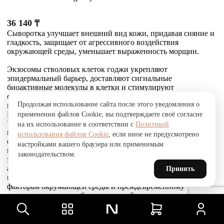
36 140
₸
Сыворотка улучшает внешний вид кожи, придавая сияние и
гладкость, защищает от агрессивного воздействия
окружающей среды, уменьшает выраженность морщин.
Экзосомы стволовых клеток годжи укрепляют
эпидермальный барьер, доставляют сигнальные
биоактивные молекулы в клетки и стимулируют
собственное выделение экзосом кожей. Это усиливает
Продолжая использование сайта после этого уведомления о
выработку коллагена, эластина и гликозаминогликанов.
Комплекс Telosense Active продлевает жизнь клеток.
применении файлов Cookie, вы подтверждаете своё согласие
Укрепляющий пептид восстанавливает и усиливает связи
на их использование в соответствии с
Политикой
между фибробластами и внеклеточным матриксом,
использования файлов Cookie
, если иное не предусмотрено
стимулирует выработку коллагена I и VI типов, обеспечивая
настройками вашего браузера или применимым
прочное соединение эпидермиса и дермы, что приводит к
законодательством.
заметному сокращению морщин. Стволовые клетки
альпийской розы защищают, поддерживают и
Принять
восстанавливают устойчивость кожи к агрессивным
факторам окружающей среды и преждевременному
старению, улучшают барьерные свойства.
Товар был добавлен
В СРАВНЕНИЕ
чтобы посмотреть список сравнение, добавьте хотя бы ещё