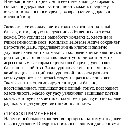
Инновационный крем с эпигенетическими факторами в
составе поддерживает устойчивость кожи к вредному
воздействию внешней среды, возвращает ей здоровый
внешний вид.
Экзосомы стволовых клеток годжи укрепляют кожный
барьер, стимулируют выделение собственных экзосом
кожей. Это усиливает выработку коллагена, эластина и
гликозаминогликанов. Комплекс Telosense Active сохраняет
целостную ДНК, продлевает жизнь клеток и заметно
улучшает внешний вид кожи. Стволовые клетки альпийской
розы защищают, восстанавливают устойчивость кожи к
агрессивным факторам окружающей среды, улучшают
барьерные свойства. 3-гиалуроновая кислота – мощная
комбинация фракций гиалуроновой кислоты разного
молекулярного веса воздействует на разные слои кожи.
Экстракт льна оптимизирует липидный баланс,
восстанавливает, повышает жизненный тонус, возвращает
эластичность. Масло купуасу увлажняет, защищает клетки
кожи, действует как антиоксидант, нейтрализует свободные
радикалы и регулирует активность липидов.
СПОСОБ ПРИМЕНЕНИЯ
Нанести небольшое количество продукта на кожу лица, шеи
и зоны декольте. Внедрить похлопывающими движениями