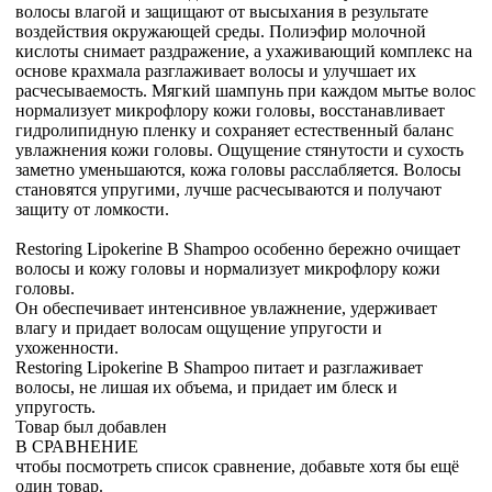
волосы влагой и защищают от высыхания в результате
воздействия окружающей среды. Полиэфир молочной
кислоты снимает раздражение, а ухаживающий комплекс на
основе крахмала разглаживает волосы и улучшает их
расчесываемость. Мягкий шампунь при каждом мытье волос
нормализует микрофлору кожи головы, восстанавливает
гидролипидную пленку и сохраняет естественный баланс
увлажнения кожи головы. Ощущение стянутости и сухость
заметно уменьшаются, кожа головы расслабляется. Волосы
становятся упругими, лучше расчесываются и получают
защиту от ломкости.
Restoring Lipokerine B Shampoo особенно бережно очищает
волосы и кожу головы и нормализует микрофлору кожи
головы.
Он обеспечивает интенсивное увлажнение, удерживает
влагу и придает волосам ощущение упругости и
ухоженности.
Restoring Lipokerine B Shampoo питает и разглаживает
волосы, не лишая их объема, и придает им блеск и
упругость.
Товар был добавлен
В СРАВНЕНИЕ
чтобы посмотреть список сравнение, добавьте хотя бы ещё
один товар.