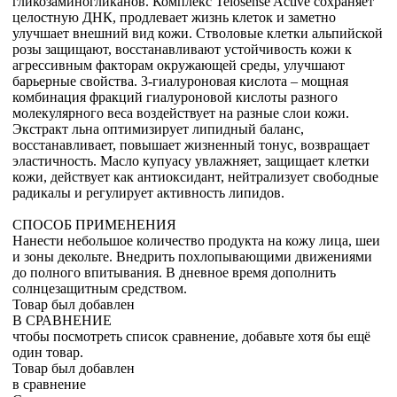
гликозаминогликанов. Комплекс Telosense Active сохраняет
целостную ДНК, продлевает жизнь клеток и заметно
улучшает внешний вид кожи. Стволовые клетки альпийской
розы защищают, восстанавливают устойчивость кожи к
агрессивным факторам окружающей среды, улучшают
барьерные свойства. 3-гиалуроновая кислота – мощная
комбинация фракций гиалуроновой кислоты разного
молекулярного веса воздействует на разные слои кожи.
Экстракт льна оптимизирует липидный баланс,
восстанавливает, повышает жизненный тонус, возвращает
эластичность. Масло купуасу увлажняет, защищает клетки
кожи, действует как антиоксидант, нейтрализует свободные
радикалы и регулирует активность липидов.
СПОСОБ ПРИМЕНЕНИЯ
Нанести небольшое количество продукта на кожу лица, шеи
и зоны декольте. Внедрить похлопывающими движениями
до полного впитывания. В дневное время дополнить
солнцезащитным средством.
Товар был добавлен
В СРАВНЕНИЕ
чтобы посмотреть список сравнение, добавьте хотя бы ещё
один товар.
Товар был добавлен
в сравнение