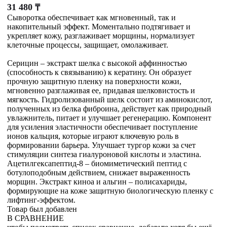
31 480
₸
Сыворотка обеспечивает как мгновенный, так и
накопительный эффект. Моментально подтягивает и
укрепляет кожу, разглаживает морщины, нормализует
клеточные процессы, защищает, омолаживает.
Серицин – экстракт шелка с высокой аффинностью
(способность к связыванию) к кератину. Он образует
прочную защитную пленку на поверхности кожи,
мгновенно разглаживая ее, придавая шелковистость и
мягкость. Гидролизованный шелк состоит из аминокислот,
полученных из белка фиброина, действует как природный
увлажнитель, питает и улучшает регенерацию. Компонент
для усиления эластичности обеспечивает поступление
ионов кальция, которые играют ключевую роль в
формировании барьера. Улучшает тургор кожи за счет
стимуляции синтеза гиалуроновой кислоты и эластина.
Ацетилгексапептид-8 – биомиметический пептид с
ботулоподобным действием, снижает выраженность
морщин. Экстракт киноа и альгин – полисахариды,
формирующие на коже защитную биологическую пленку с
лифтинг-эффектом.
Товар был добавлен
В СРАВНЕНИЕ