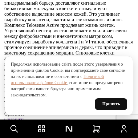
эпидермальный барьер, доставляют сигнальные
биоактивные молекулы в клетки и стимулируют
собственное выделение экзосом кожей. Это усиливает
выработку коллагена, эластина и гликозаминогликанов.
Комплекс Telosense Active продлевает жизнь клеток.
Укрепляющий пептид восстанавливает и усиливает связи
между фибробластами и внеклеточным матриксом,
стимулирует выработку коллагена I и VI типов, обеспечивая
прочное соединение эпидермиса и дермы, что приводит к
заметному сокращению морщин. Стволовые клетки
альпийской розы защищают, поддерживают и
восстанавливают устойчивость кожи к агрессивным
Продолжая использование сайта после этого уведомления о
факторам окружающей среды и преждевременному
применении файлов Cookie, вы подтверждаете своё согласие
старению, улучшают барьерные свойства.
на их использование в соответствии с
Политикой
Товар был добавлен
использования файлов Cookie
, если иное не предусмотрено
В СРАВНЕНИЕ
настройками вашего браузера или применимым
чтобы посмотреть список сравнение, добавьте хотя бы ещё
законодательством.
один товар.
Товар был добавлен
Принять
в сравнение
Сравнить
Сравнить
Товар был добавлен
в избранное
Перейти в избранное
Для того, чтобы добавить в избранное, выберите тип товара.
В избранное