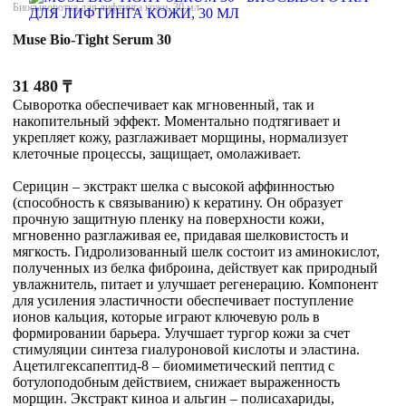
Биосыворотка для лифтинга кожи, 30 мл
Muse Bio-Tight Serum 30
31 480
₸
Сыворотка обеспечивает как мгновенный, так и
накопительный эффект. Моментально подтягивает и
укрепляет кожу, разглаживает морщины, нормализует
клеточные процессы, защищает, омолаживает.
Серицин – экстракт шелка с высокой аффинностью
(способность к связыванию) к кератину. Он образует
прочную защитную пленку на поверхности кожи,
мгновенно разглаживая ее, придавая шелковистость и
мягкость. Гидролизованный шелк состоит из аминокислот,
полученных из белка фиброина, действует как природный
увлажнитель, питает и улучшает регенерацию. Компонент
для усиления эластичности обеспечивает поступление
ионов кальция, которые играют ключевую роль в
формировании барьера. Улучшает тургор кожи за счет
стимуляции синтеза гиалуроновой кислоты и эластина.
Ацетилгексапептид-8 – биомиметический пептид с
ботулоподобным действием, снижает выраженность
морщин. Экстракт киноа и альгин – полисахариды,