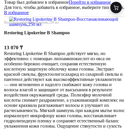
Товар был добавлен
в избранное
Перейти в избранное
Для того, чтобы добавить в избранное, выберите тип товара.
В избранное
Восстанавливающий шампунь,250 мл
Restoring Lipokerine B Shampoo
13 070
₸
Restoring Lipokerine B Shampoo действует мягко, но
эффективно: с помощью липоаминокислот из овса он
особенно бережно очищает, сохраняя естественную
кислотную защитную оболочку кожи головы. Экстракт
красной свеклы, фруктоолигосахарид из сахарной свеклы и
пантенол действуют как высокоэффективные увлажнители
— они мгновенно и надолго снабжают кожу головы и
волосы влагой и защищают от высыхания в результате
воздействия окружающей среды. Полиэфир молочной
кислоты снимает раздражение, а ухаживающий комплекс на
основе крахмала разглаживает волосы и улучшает их
расчесываемость. Мягкий шампунь при каждом мытье волос
нормализует микрофлору кожи головы, восстанавливает
гидролипидную пленку и сохраняет естественный баланс
увлажнения кожи головы. Ощущение стянутости и сухость