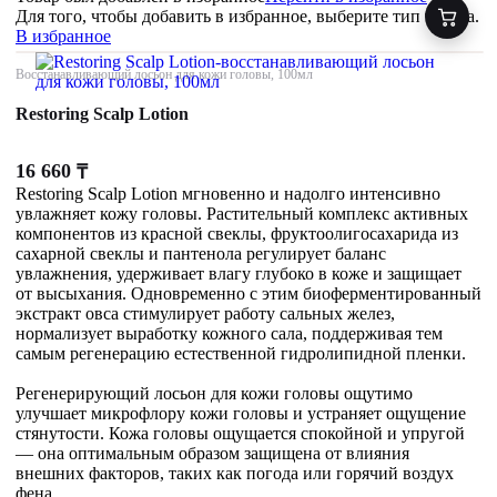
Для того, чтобы добавить в избранное, выберите тип товара.
В избранное
Восстанавливающий лосьон для кожи головы, 100мл
Restoring Scalp Lotion
16 660
₸
Restoring Scalp Lotion мгновенно и надолго интенсивно
увлажняет кожу головы. Растительный комплекс активных
компонентов из красной свеклы, фруктоолигосахарида из
сахарной свеклы и пантенола регулирует баланс
увлажнения, удерживает влагу глубоко в коже и защищает
от высыхания. Одновременно с этим биоферментированный
экстракт овса стимулирует работу сальных желез,
нормализует выработку кожного сала, поддерживая тем
самым регенерацию естественной гидролипидной пленки.
Регенерирующий лосьон для кожи головы ощутимо
улучшает микрофлору кожи головы и устраняет ощущение
стянутости. Кожа головы ощущается спокойной и упругой
— она оптимальным образом защищена от влияния
внешних факторов, таких как погода или горячий воздух
фена.