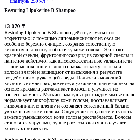
Restoring Lipokerine B Shampoo
13 070
₸
Restoring Lipokerine B Shampoo действует мягко, но
эффективно: с помощью липоаминокислот из овса он
особенно бережно очищает, сохраняя естественную
кислотную защитную оболочку кожи головы. Экстракт
красной свеклы, фруктоолигосахарид из сахарной свеклы и
пантенол действуют как высокоэффективные увлажнители
— они мгновенно и надолго снабжают кожу головы и
волосы влагой и защищают от высыхания в результате
воздействия окружающей среды. Полиэфир молочной
кислоты снимает раздражение, а ухаживающий комплекс на
основе крахмала разглаживает волосы и улучшает их
расчесываемость. Мягкий шампунь при каждом мытье волос
нормализует микрофлору кожи головы, восстанавливает
гидролипидную пленку и сохраняет естественный баланс
увлажнения кожи головы. Ощущение стянутости и сухость
заметно уменьшаются, кожа головы расслабляется. Волосы
становятся упругими, лучше расчесываются и получают
защиту от ломкости.
Restoring Lipokerine B Shampoo особенно бережно очищает