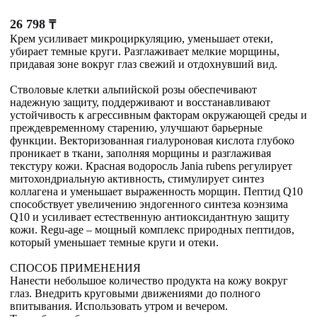
26 798
₸
Крем усиливает микроциркуляцию, уменьшает отеки,
убирает темные круги. Разглаживает мелкие морщины,
придавая зоне вокруг глаз свежий и отдохнувший вид.
Стволовые клетки альпийской розы обеспечивают
надежную защиту, поддерживают и восстанавливают
устойчивость к агрессивным факторам окружающей среды и
преждевременному старению, улучшают барьерные
функции. Векторизованная гиалуроновая кислота глубоко
проникает в ткани, заполняя морщины и разглаживая
текстуру кожи. Красная водоросль Jania rubens регулирует
митохондриальную активность, стимулирует синтез
коллагена и уменьшает выраженность морщин. Пептид Q10
способствует увеличению эндогенного синтеза коэнзима
Q10 и усиливает естественную антиоксидантную защиту
кожи. Regu-age – мощный комплекс природных пептидов,
который уменьшает темные круги и отеки.
СПОСОБ ПРИМЕНЕНИЯ
Нанести небольшое количество продукта на кожу вокруг
глаз. Внедрить круговыми движениями до полного
впитывания. Использовать утром и вечером.