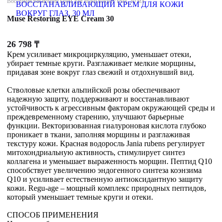
Восстанавливающий крем для кожи вокруг глаз, 30 мл
Muse Restoring EYE Cream 30
26 798
₸
Крем усиливает микроциркуляцию, уменьшает отеки,
убирает темные круги. Разглаживает мелкие морщины,
придавая зоне вокруг глаз свежий и отдохнувший вид.
Стволовые клетки альпийской розы обеспечивают
надежную защиту, поддерживают и восстанавливают
устойчивость к агрессивным факторам окружающей среды и
преждевременному старению, улучшают барьерные
функции. Векторизованная гиалуроновая кислота глубоко
проникает в ткани, заполняя морщины и разглаживая
текстуру кожи. Красная водоросль Jania rubens регулирует
митохондриальную активность, стимулирует синтез
коллагена и уменьшает выраженность морщин. Пептид Q10
способствует увеличению эндогенного синтеза коэнзима
Q10 и усиливает естественную антиоксидантную защиту
кожи. Regu-age – мощный комплекс природных пептидов,
который уменьшает темные круги и отеки.
СПОСОБ ПРИМЕНЕНИЯ