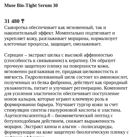
Muse Bio-Tight Serum 30
31 480
₸
Сыворотка обеспечивает как мгновенный, так и
накопительный эффект. Моментально подтягивает и
укрепляет кожу, разглаживает морщины, нормализует
клеточные процессы, защищает, омолаживает.
Серицин – экстракт шелка с высокой аффинностью
(способность к связыванию) к кератину. Он образует
прочную защитную пленку на поверхности кожи,
мгновенно разглаживая ее, придавая шелковистость и
мягкость. Гидролизованный шелк состоит из аминокислот,
полученных из белка фиброина, действует как природный
увлажнитель, питает и улучшает регенерацию. Компонент
для усиления эластичности обеспечивает поступление
ионов кальция, которые играют ключевую роль в
формировании барьера. Улучшает тургор кожи за счет
стимуляции синтеза гиалуроновой кислоты и эластина.
Ацетилгексапептид-8 – биомиметический пептид с
ботулоподобным действием, снижает выраженность
морщин. Экстракт киноа и альгин – полисахариды,
формирующие на коже защитную биологическую пленку с