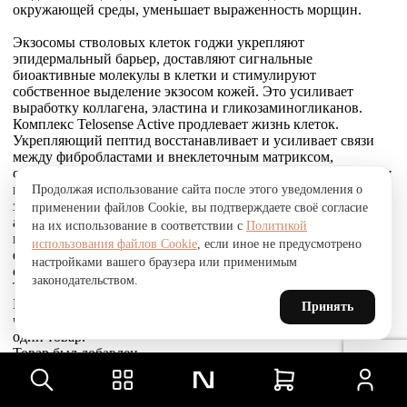
окружающей среды, уменьшает выраженность морщин.
Экзосомы стволовых клеток годжи укрепляют
эпидермальный барьер, доставляют сигнальные
биоактивные молекулы в клетки и стимулируют
собственное выделение экзосом кожей. Это усиливает
выработку коллагена, эластина и гликозаминогликанов.
Комплекс Telosense Active продлевает жизнь клеток.
Укрепляющий пептид восстанавливает и усиливает связи
между фибробластами и внеклеточным матриксом,
стимулирует выработку коллагена I и VI типов, обеспечивая
прочное соединение эпидермиса и дермы, что приводит к
Продолжая использование сайта после этого уведомления о
заметному сокращению морщин. Стволовые клетки
применении файлов Cookie, вы подтверждаете своё согласие
альпийской розы защищают, поддерживают и
на их использование в соответствии с
Политикой
восстанавливают устойчивость кожи к агрессивным
использования файлов Cookie
, если иное не предусмотрено
факторам окружающей среды и преждевременному
настройками вашего браузера или применимым
старению, улучшают барьерные свойства.
законодательством.
Товар был добавлен
В СРАВНЕНИЕ
Принять
чтобы посмотреть список сравнение, добавьте хотя бы ещё
один товар.
Товар был добавлен
в сравнение
Сравнить
Сравнить