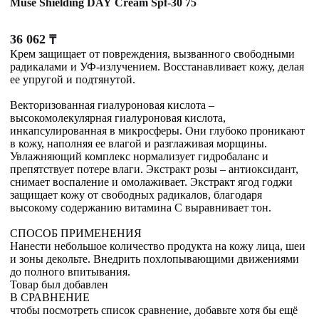
Muse Shielding DAY Cream Spf-30 75
36 062
₸
Крем защищает от повреждения, вызванного свободными
радикалами и УФ-излучением. Восстанавливает кожу, делая
ее упругой и подтянутой.
Векторизованная гиалуроновая кислота –
высокомолекулярная гиалуроновая кислота,
инкапсулированная в микросферы. Они глубоко проникают
в кожу, наполняя ее влагой и разглаживая морщины.
Увлажняющий комплекс нормализует гидробаланс и
препятствует потере влаги. Экстракт розы – антиоксидант,
снимает воспаление и омолаживает. Экстракт ягод годжи
защищает кожу от свободных радикалов, благодаря
высокому содержанию витамина С выравнивает тон.
СПОСОБ ПРИМЕНЕНИЯ
Нанести небольшое количество продукта на кожу лица, шеи
и зоны декольте. Внедрить похлопывающими движениями
до полного впитывания.
Товар был добавлен
В СРАВНЕНИЕ
чтобы посмотреть список сравнение, добавьте хотя бы ещё