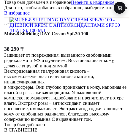
Товар был добавлен
в избранное
Перейти в избранное
Для того, чтобы добавить в избранное, выберите тип товара.
В избранное
Дневной крем с антиоксидантами spf 30 (шаг 8), 100 мл
Muse-8 Shielding DAY Cream Spf-30 100
38 290
₸
Защищает от повреждения, вызванного свободными
радикалами и УФ-излучением. Восстанавливает кожу,
делая ее упругой и подтянутой.
Векторизованная гиалуроновая кислота –
высокомолекулярная гиалуроновая кислота,
инкапсулированная
в микросферы. Они глубоко проникают в кожу, наполняя ее
влагой и разглаживая морщины. Увлажняющий
комплекс нормализует гидробаланс и препятствует потере
влаги. Экстракт розы – антиоксидант, снимает
воспаление, омолаживает. Экстракт ягод годжи защищает
кожу от свободных радикалов, благодаря высокому
содержанию витамина С выравнивает тон.
Товар был добавлен
В СРАВНЕНИЕ