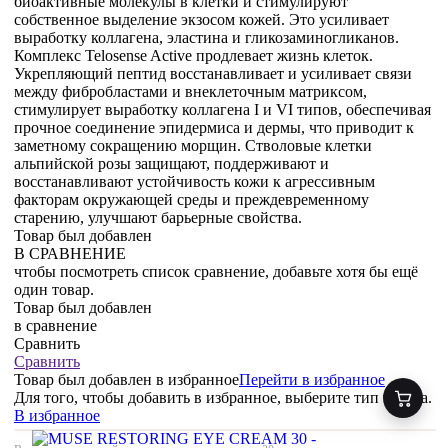
биоактивные молекулы в клетки и стимулируют
собственное выделение экзосом кожей. Это усиливает
выработку коллагена, эластина и гликозаминогликанов.
Комплекс Telosense Active продлевает жизнь клеток.
Укрепляющий пептид восстанавливает и усиливает связи
между фибробластами и внеклеточным матриксом,
стимулирует выработку коллагена I и VI типов, обеспечивая
прочное соединение эпидермиса и дермы, что приводит к
заметному сокращению морщин. Стволовые клетки
альпийской розы защищают, поддерживают и
восстанавливают устойчивость кожи к агрессивным
факторам окружающей среды и преждевременному
старению, улучшают барьерные свойства.
Товар был добавлен
В СРАВНЕНИЕ
чтобы посмотреть список сравнение, добавьте хотя бы ещё
один товар.
Товар был добавлен
в сравнение
Сравнить
Сравнить
Товар был добавлен
в избранное
Перейти в избранное
Для того, чтобы добавить в избранное, выберите тип товара.
В избранное