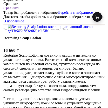
Сравнить
Сравнить
Товар был добавлен
в избранное
Перейти в избранное
Для того, чтобы добавить в избранное, выберите тип товара.
В избранное
Восстанавливающий лосьон для кожи головы, 100мл
Restoring Scalp Lotion
16 660
₸
Restoring Scalp Lotion мгновенно и надолго интенсивно
увлажняет кожу головы. Растительный комплекс активных
компонентов из красной свеклы, фруктоолигосахарида из
сахарной свеклы и пантенола регулирует баланс
увлажнения, удерживает влагу глубоко в коже и защищает
от высыхания. Одновременно с этим биоферментированный
экстракт овса стимулирует работу сальных желез,
нормализует выработку кожного сала, поддерживая тем
самым регенерацию естественной гидролипидной пленки.
Регенерирующий лосьон для кожи головы ощутимо
улучшает микрофлору кожи головы и устраняет ощущение
стянутости. Кожа головы ощущается спокойной и упругой