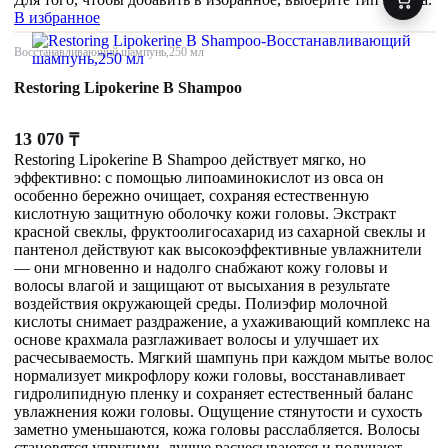
В избранное
Восстанавливающий шампунь,250 мл
Restoring Lipokerine B Shampoo
13 070
₸
Restoring Lipokerine B Shampoo действует мягко, но
эффективно: с помощью липоаминокислот из овса он
особенно бережно очищает, сохраняя естественную
кислотную защитную оболочку кожи головы. Экстракт
красной свеклы, фруктоолигосахарид из сахарной свеклы и
пантенол действуют как высокоэффективные увлажнители
— они мгновенно и надолго снабжают кожу головы и
волосы влагой и защищают от высыхания в результате
воздействия окружающей среды. Полиэфир молочной
кислоты снимает раздражение, а ухаживающий комплекс на
основе крахмала разглаживает волосы и улучшает их
расчесываемость. Мягкий шампунь при каждом мытье волос
нормализует микрофлору кожи головы, восстанавливает
гидролипидную пленку и сохраняет естественный баланс
увлажнения кожи головы. Ощущение стянутости и сухость
заметно уменьшаются, кожа головы расслабляется. Волосы
становятся упругими, лучше расчесываются и получают