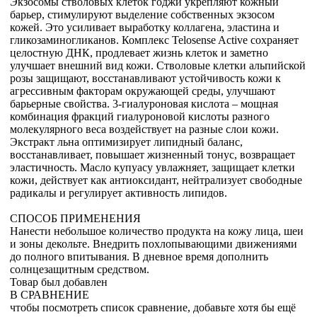
Экзосомы стволовых клеток годжи укрепляют кожный
барьер, стимулируют выделение собственных экзосом
кожей. Это усиливает выработку коллагена, эластина и
гликозаминогликанов. Комплекс Telosense Active сохраняет
целостную ДНК, продлевает жизнь клеток и заметно
улучшает внешний вид кожи. Стволовые клетки альпийской
розы защищают, восстанавливают устойчивость кожи к
агрессивным факторам окружающей среды, улучшают
барьерные свойства. 3-гиалуроновая кислота – мощная
комбинация фракций гиалуроновой кислоты разного
молекулярного веса воздействует на разные слои кожи.
Экстракт льна оптимизирует липидный баланс,
восстанавливает, повышает жизненный тонус, возвращает
эластичность. Масло купуасу увлажняет, защищает клетки
кожи, действует как антиоксидант, нейтрализует свободные
радикалы и регулирует активность липидов.
СПОСОБ ПРИМЕНЕНИЯ
Нанести небольшое количество продукта на кожу лица, шеи
и зоны декольте. Внедрить похлопывающими движениями
до полного впитывания. В дневное время дополнить
солнцезащитным средством.
Товар был добавлен
В СРАВНЕНИЕ
чтобы посмотреть список сравнение, добавьте хотя бы ещё