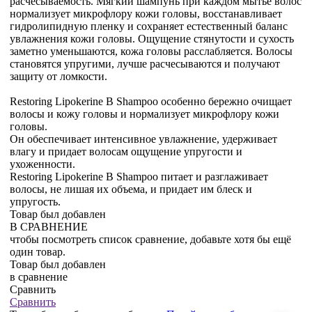
расчесываемость. Мягкий шампунь при каждом мытье волос
нормализует микрофлору кожи головы, восстанавливает
гидролипидную пленку и сохраняет естественный баланс
увлажнения кожи головы. Ощущение стянутости и сухость
заметно уменьшаются, кожа головы расслабляется. Волосы
становятся упругими, лучше расчесываются и получают
защиту от ломкости.
Restoring Lipokerine B Shampoo особенно бережно очищает
волосы и кожу головы и нормализует микрофлору кожи
головы.
Он обеспечивает интенсивное увлажнение, удерживает
влагу и придает волосам ощущение упругости и
ухоженности.
Restoring Lipokerine B Shampoo питает и разглаживает
волосы, не лишая их объема, и придает им блеск и
упругость.
Товар был добавлен
В СРАВНЕНИЕ
чтобы посмотреть список сравнение, добавьте хотя бы ещё
один товар.
Товар был добавлен
в сравнение
Сравнить
Сравнить