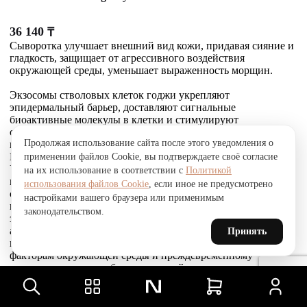
36 140
₸
Сыворотка улучшает внешний вид кожи, придавая сияние и
гладкость, защищает от агрессивного воздействия
окружающей среды, уменьшает выраженность морщин.
Экзосомы стволовых клеток годжи укрепляют
эпидермальный барьер, доставляют сигнальные
биоактивные молекулы в клетки и стимулируют
собственное выделение экзосом кожей. Это усиливает
Продолжая использование сайта после этого уведомления о
выработку коллагена, эластина и гликозаминогликанов.
Комплекс Telosense Active продлевает жизнь клеток.
применении файлов Cookie, вы подтверждаете своё согласие
Укрепляющий пептид восстанавливает и усиливает связи
на их использование в соответствии с
Политикой
между фибробластами и внеклеточным матриксом,
использования файлов Cookie
, если иное не предусмотрено
стимулирует выработку коллагена I и VI типов, обеспечивая
настройками вашего браузера или применимым
прочное соединение эпидермиса и дермы, что приводит к
законодательством.
заметному сокращению морщин. Стволовые клетки
альпийской розы защищают, поддерживают и
Принять
восстанавливают устойчивость кожи к агрессивным
факторам окружающей среды и преждевременному
старению, улучшают барьерные свойства.
Товар был добавлен
В СРАВНЕНИЕ
чтобы посмотреть список сравнение, добавьте хотя бы ещё