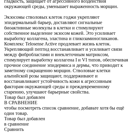
гладкость, защищает от агрессивного воздействия
окружающей среды, уменьшает выраженность морщин.
Экзосомы стволовых клеток годжи укрепляют
эпидермальный барьер, доставляют сигнальные
биоактивные молекулы в клетки и стимулируют
собственное выделение экзосом кожей. Это усиливает
выработку коллагена, эластина и гликозаминогликанов.
Комплекс Telosense Active продлевает жизнь клеток.
Укрепляющий пептид восстанавливает и усиливает связи
между фибробластами и внеклеточным матриксом,
стимулирует выработку коллагена I и VI типов, обеспечивая
прочное соединение эпидермиса и дермы, что приводит к
заметному сокращению морщин. Стволовые клетки
альпийской розы защищают, поддерживают и
восстанавливают устойчивость кожи к агрессивным
факторам окружающей среды и преждевременному
старению, улучшают барьерные свойства.
Товар был добавлен
В СРАВНЕНИЕ
чтобы посмотреть список сравнение, добавьте хотя бы ещё
один товар.
Товар был добавлен
в сравнение
Сравнить