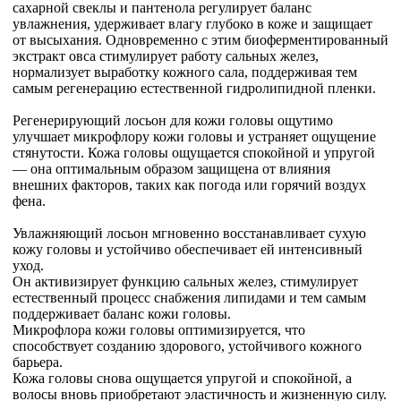
сахарной свеклы и пантенола регулирует баланс
увлажнения, удерживает влагу глубоко в коже и защищает
от высыхания. Одновременно с этим биоферментированный
экстракт овса стимулирует работу сальных желез,
нормализует выработку кожного сала, поддерживая тем
самым регенерацию естественной гидролипидной пленки.
Регенерирующий лосьон для кожи головы ощутимо
улучшает микрофлору кожи головы и устраняет ощущение
стянутости. Кожа головы ощущается спокойной и упругой
— она оптимальным образом защищена от влияния
внешних факторов, таких как погода или горячий воздух
фена.
Увлажняющий лосьон мгновенно восстанавливает сухую
кожу головы и устойчиво обеспечивает ей интенсивный
уход.
Он активизирует функцию сальных желез, стимулирует
естественный процесс снабжения липидами и тем самым
поддерживает баланс кожи головы.
Микрофлора кожи головы оптимизируется, что
способствует созданию здорового, устойчивого кожного
барьера.
Кожа головы снова ощущается упругой и спокойной, а
волосы вновь приобретают эластичность и жизненную силу.