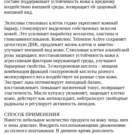
составе поддерживает устойчивость кожи к вредному
воздействию внешней среды, возвращает ей здоровый
внешний вид.
Экзосомы стволовых клеток годжи укрепляют кожный
барьер, стимулируют выделение собственных экзосом
кожей. Это усиливает выработку коллагена, эластина и
гликозаминогликанов. Комплекс Telosense Active сохраняет
целостную ДНК, продлевает жизнь клеток и заметно
улучшает внешний вид кожи. Стволовые клетки альпийской
розы защищают, восстанавливают устойчивость кожи к
агрессивным факторам окружающей среды, улучшают
барьерные свойства. 3-гиалуроновая кислота – мощная
комбинация фракций гиалуроновой кислоты разного
молекулярного веса воздействует на разные слои кожи.
Экстракт льна оптимизирует липидный баланс,
восстанавливает, повышает жизненный тонус, возвращает
эластичность. Масло купуасу увлажняет, защищает клетки
кожи, действует как антиоксидант, нейтрализует свободные
радикалы и регулирует активность липидов.
СПОСОБ ПРИМЕНЕНИЯ
Нанести небольшое количество продукта на кожу лица, шеи
и зоны декольте. Внедрить похлопывающими движениями
до полного впитывания. В дневное время дополнить