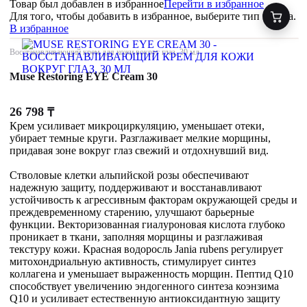
Товар был добавлен
в избранное
Перейти в избранное
Для того, чтобы добавить в избранное, выберите тип товара.
В избранное
Восстанавливающий крем для кожи вокруг глаз, 30 мл
Muse Restoring EYE Cream 30
26 798
₸
Крем усиливает микроциркуляцию, уменьшает отеки,
убирает темные круги. Разглаживает мелкие морщины,
придавая зоне вокруг глаз свежий и отдохнувший вид.
Стволовые клетки альпийской розы обеспечивают
надежную защиту, поддерживают и восстанавливают
устойчивость к агрессивным факторам окружающей среды и
преждевременному старению, улучшают барьерные
функции. Векторизованная гиалуроновая кислота глубоко
проникает в ткани, заполняя морщины и разглаживая
текстуру кожи. Красная водоросль Jania rubens регулирует
митохондриальную активность, стимулирует синтез
коллагена и уменьшает выраженность морщин. Пептид Q10
способствует увеличению эндогенного синтеза коэнзима
Q10 и усиливает естественную антиоксидантную защиту