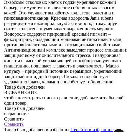
Экзосомы стволовых клеток годжи укрепляют кожный
барьер, стимулируют выделение собственных экзосом
кожей. Это улучшает выработку коллагена, эластина и
гликозаминогликанов. Красная водоросль Jania rubens
регулирует митохондриальную активность, стимулирует
синтез коллагена и уменьшает выраженность морщин.
Водоросль содержит природный красный пигмент –
фикоэритрин, обладающий мощными антиоксидантными,
противовоспалительными и фотозащитными свойствами.
Антигликационный комплекс замедляет процесс гликации и
защищает кожу от окислительного стресса. Гиалуроновая
кислота с высокой увлажняющей способностью улучшает
гидратацию, повышает гладкость и эластичность. Масло
купуасу – природный источник церамидов, укрепляющий
защитный липидный барьер. Сквалан способствует
удержанию влаги, каламин способствует обновлению.
Товар был добавлен
В СРАВНЕНИЕ
чтобы посмотреть список сравнение, добавьте хотя бы ещё
один товар.
Товар был добавлен
в сравнение
Сравнить
Сравнить
Товар был добавлен
в избранное
Перейти в избранное