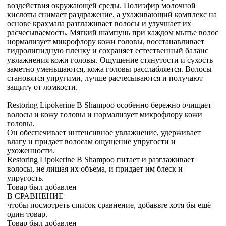
воздействия окружающей среды. Полиэфир молочной
кислоты снимает раздражение, а ухаживающий комплекс на
основе крахмала разглаживает волосы и улучшает их
расчесываемость. Мягкий шампунь при каждом мытье волос
нормализует микрофлору кожи головы, восстанавливает
гидролипидную пленку и сохраняет естественный баланс
увлажнения кожи головы. Ощущение стянутости и сухость
заметно уменьшаются, кожа головы расслабляется. Волосы
становятся упругими, лучше расчесываются и получают
защиту от ломкости.
Restoring Lipokerine B Shampoo особенно бережно очищает
волосы и кожу головы и нормализует микрофлору кожи
головы.
Он обеспечивает интенсивное увлажнение, удерживает
влагу и придает волосам ощущение упругости и
ухоженности.
Restoring Lipokerine B Shampoo питает и разглаживает
волосы, не лишая их объема, и придает им блеск и
упругость.
Товар был добавлен
В СРАВНЕНИЕ
чтобы посмотреть список сравнение, добавьте хотя бы ещё
один товар.
Товар был добавлен