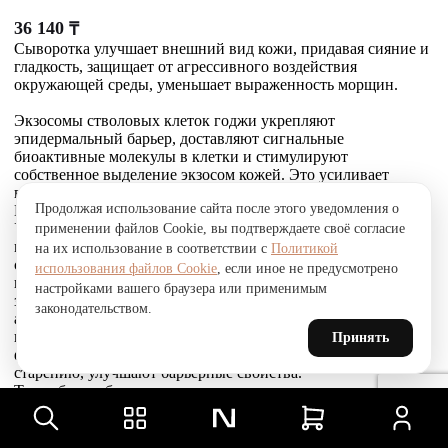
36 140
₸
Сыворотка улучшает внешний вид кожи, придавая сияние и
гладкость, защищает от агрессивного воздействия
окружающей среды, уменьшает выраженность морщин.
Экзосомы стволовых клеток годжи укрепляют
эпидермальный барьер, доставляют сигнальные
биоактивные молекулы в клетки и стимулируют
собственное выделение экзосом кожей. Это усиливает
выработку коллагена, эластина и гликозаминогликанов.
Продолжая использование сайта после этого уведомления о
Комплекс Telosense Active продлевает жизнь клеток.
Укрепляющий пептид восстанавливает и усиливает связи
применении файлов Cookie, вы подтверждаете своё согласие
между фибробластами и внеклеточным матриксом,
на их использование в соответствии с
Политикой
стимулирует выработку коллагена I и VI типов, обеспечивая
использования файлов Cookie
, если иное не предусмотрено
прочное соединение эпидермиса и дермы, что приводит к
настройками вашего браузера или применимым
заметному сокращению морщин. Стволовые клетки
законодательством.
альпийской розы защищают, поддерживают и
восстанавливают устойчивость кожи к агрессивным
Принять
факторам окружающей среды и преждевременному
старению, улучшают барьерные свойства.
Товар был добавлен
В СРАВНЕНИЕ
чтобы посмотреть список сравнение, добавьте хотя бы ещё
один товар.