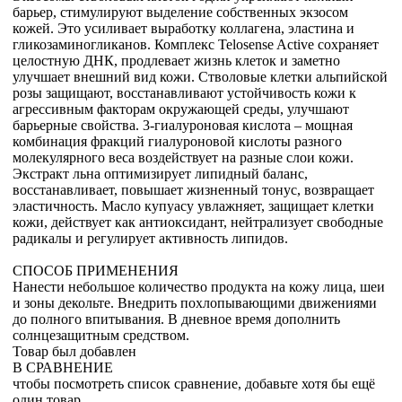
барьер, стимулируют выделение собственных экзосом
кожей. Это усиливает выработку коллагена, эластина и
гликозаминогликанов. Комплекс Telosense Active сохраняет
целостную ДНК, продлевает жизнь клеток и заметно
улучшает внешний вид кожи. Стволовые клетки альпийской
розы защищают, восстанавливают устойчивость кожи к
агрессивным факторам окружающей среды, улучшают
барьерные свойства. 3-гиалуроновая кислота – мощная
комбинация фракций гиалуроновой кислоты разного
молекулярного веса воздействует на разные слои кожи.
Экстракт льна оптимизирует липидный баланс,
восстанавливает, повышает жизненный тонус, возвращает
эластичность. Масло купуасу увлажняет, защищает клетки
кожи, действует как антиоксидант, нейтрализует свободные
радикалы и регулирует активность липидов.
СПОСОБ ПРИМЕНЕНИЯ
Нанести небольшое количество продукта на кожу лица, шеи
и зоны декольте. Внедрить похлопывающими движениями
до полного впитывания. В дневное время дополнить
солнцезащитным средством.
Товар был добавлен
В СРАВНЕНИЕ
чтобы посмотреть список сравнение, добавьте хотя бы ещё
один товар.