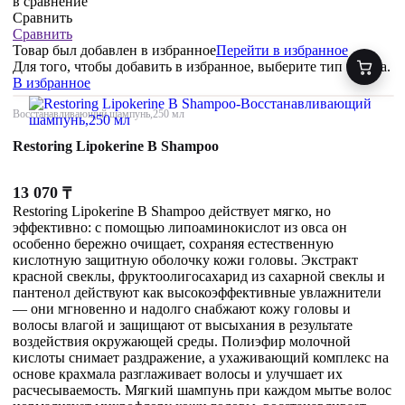
в сравнение
Сравнить
Сравнить
Товар был добавлен
в избранное
Перейти в избранное
Для того, чтобы добавить в избранное, выберите тип товара.
В избранное
Восстанавливающий шампунь,250 мл
Restoring Lipokerine B Shampoo
13 070
₸
Restoring Lipokerine B Shampoo действует мягко, но
эффективно: с помощью липоаминокислот из овса он
особенно бережно очищает, сохраняя естественную
кислотную защитную оболочку кожи головы. Экстракт
красной свеклы, фруктоолигосахарид из сахарной свеклы и
пантенол действуют как высокоэффективные увлажнители
— они мгновенно и надолго снабжают кожу головы и
волосы влагой и защищают от высыхания в результате
воздействия окружающей среды. Полиэфир молочной
кислоты снимает раздражение, а ухаживающий комплекс на
основе крахмала разглаживает волосы и улучшает их
расчесываемость. Мягкий шампунь при каждом мытье волос