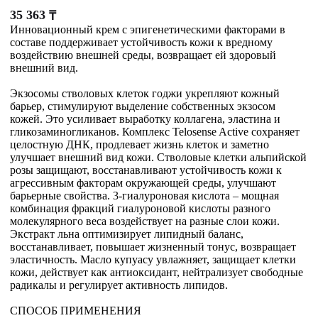
35 363
₸
Инновационный крем с эпигенетическими факторами в
составе поддерживает устойчивость кожи к вредному
воздействию внешней среды, возвращает ей здоровый
внешний вид.
Экзосомы стволовых клеток годжи укрепляют кожный
барьер, стимулируют выделение собственных экзосом
кожей. Это усиливает выработку коллагена, эластина и
гликозаминогликанов. Комплекс Telosense Active сохраняет
целостную ДНК, продлевает жизнь клеток и заметно
улучшает внешний вид кожи. Стволовые клетки альпийской
розы защищают, восстанавливают устойчивость кожи к
агрессивным факторам окружающей среды, улучшают
барьерные свойства. 3-гиалуроновая кислота – мощная
комбинация фракций гиалуроновой кислоты разного
молекулярного веса воздействует на разные слои кожи.
Экстракт льна оптимизирует липидный баланс,
восстанавливает, повышает жизненный тонус, возвращает
эластичность. Масло купуасу увлажняет, защищает клетки
кожи, действует как антиоксидант, нейтрализует свободные
радикалы и регулирует активность липидов.
СПОСОБ ПРИМЕНЕНИЯ