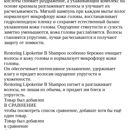
кислоты снимает раздражение, а ухаживающий комплекс на
основе крахмала разглаживает волосы и улучшает их
расчесываемость. Мягкий шампунь при каждом мытье волос
нормализует микрофлору кожи головы, восстанавливает
гидролипидную пленку и сохраняет естественный баланс
увлажнения кожи головы. Ощущение стянутости и сухость
заметно уменьшаются, кожа головы расслабляется. Волосы
становятся упругими, лучше расчесываются и получают
защиту от ломкости.
Restoring Lipokerine B Shampoo особенно бережно очищает
волосы и кожу головы и нормализует микрофлору кожи
головы.
Он обеспечивает интенсивное увлажнение, удерживает
влагу и придает волосам ощущение упругости и
ухоженности.
Restoring Lipokerine B Shampoo питает и разглаживает
волосы, не лишая их объема, и придает им блеск и
упругость.
Товар был добавлен
В СРАВНЕНИЕ
чтобы посмотреть список сравнение, добавьте хотя бы ещё
один товар.
Товар был добавлен
в сравнение