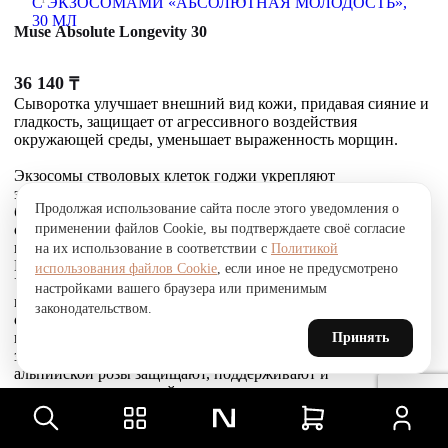
Muse Absolute Longevity 30
36 140
₸
Сыворотка улучшает внешний вид кожи, придавая сияние и
гладкость, защищает от агрессивного воздействия
окружающей среды, уменьшает выраженность морщин.
Экзосомы стволовых клеток годжи укрепляют
эпидермальный барьер, доставляют сигнальные
Продолжая использование сайта после этого уведомления о
биоактивные молекулы в клетки и стимулируют
применении файлов Cookie, вы подтверждаете своё согласие
собственное выделение экзосом кожей. Это усиливает
выработку коллагена, эластина и гликозаминогликанов.
на их использование в соответствии с
Политикой
Комплекс Telosense Active продлевает жизнь клеток.
использования файлов Cookie
, если иное не предусмотрено
Укрепляющий пептид восстанавливает и усиливает связи
настройками вашего браузера или применимым
между фибробластами и внеклеточным матриксом,
законодательством.
стимулирует выработку коллагена I и VI типов, обеспечивая
прочное соединение эпидермиса и дермы, что приводит к
Принять
заметному сокращению морщин. Стволовые клетки
альпийской розы защищают, поддерживают и
восстанавливают устойчивость кожи к агрессивным
факторам окружающей среды и преждевременному
старению, улучшают барьерные свойства.
Товар был добавлен