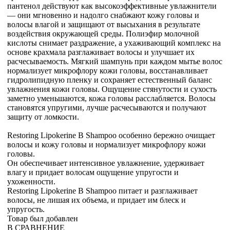
пантенол действуют как высокоэффективные увлажнители
— они мгновенно и надолго снабжают кожу головы и
волосы влагой и защищают от высыхания в результате
воздействия окружающей среды. Полиэфир молочной
кислоты снимает раздражение, а ухаживающий комплекс на
основе крахмала разглаживает волосы и улучшает их
расчесываемость. Мягкий шампунь при каждом мытье волос
нормализует микрофлору кожи головы, восстанавливает
гидролипидную пленку и сохраняет естественный баланс
увлажнения кожи головы. Ощущение стянутости и сухость
заметно уменьшаются, кожа головы расслабляется. Волосы
становятся упругими, лучше расчесываются и получают
защиту от ломкости.
Restoring Lipokerine B Shampoo особенно бережно очищает
волосы и кожу головы и нормализует микрофлору кожи
головы.
Он обеспечивает интенсивное увлажнение, удерживает
влагу и придает волосам ощущение упругости и
ухоженности.
Restoring Lipokerine B Shampoo питает и разглаживает
волосы, не лишая их объема, и придает им блеск и
упругость.
Товар был добавлен
В СРАВНЕНИЕ