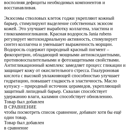
восполняя дефициты необходимых компонентов и
восстанавливая.
Экзосомы стволовых клеток годжи укрепляют кожный
барьер, стимулируют выделение собственных экзосом
кожей. Это улучшает выработку коллагена, эластина и
гликозаминогликанов. Красная водоросль Jania rubens
регулирует митохондриальную активность, стимулирует
синтез коллагена и уменьшает выраженность морщин.
Водоросль содержит природный красный пигмент –
фикоэритрин, обладающий мощными антиоксидантными,
противовоспалительными и фотозащитными свойствами.
Антигликационный комплекс замедляет процесс гликации и
защищает кожу от окислительного стресса. Гиалуроновая
кислота с высокой увлажняющей способностью улучшает
гидратацию, повышает гладкость и эластичность. Масло
купуасу – природный источник церамидов, укрепляющий
защитный липидный барьер. Сквалан способствует
удержанию влаги, каламин способствует обновлению.
Товар был добавлен
В СРАВНЕНИЕ
чтобы посмотреть список сравнение, добавьте хотя бы ещё
один товар.
Товар был добавлен
в сравнение