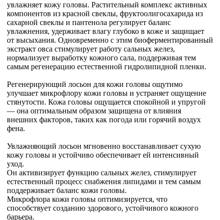
увлажняет кожу головы. Растительный комплекс активных
компонентов из красной свеклы, фруктоолигосахарида из
сахарной свеклы и пантенола регулирует баланс
увлажнения, удерживает влагу глубоко в коже и защищает
от высыхания. Одновременно с этим биоферментированный
экстракт овса стимулирует работу сальных желез,
нормализует выработку кожного сала, поддерживая тем
самым регенерацию естественной гидролипидной пленки.
Регенерирующий лосьон для кожи головы ощутимо
улучшает микрофлору кожи головы и устраняет ощущение
стянутости. Кожа головы ощущается спокойной и упругой
— она оптимальным образом защищена от влияния
внешних факторов, таких как погода или горячий воздух
фена.
Увлажняющий лосьон мгновенно восстанавливает сухую
кожу головы и устойчиво обеспечивает ей интенсивный
уход.
Он активизирует функцию сальных желез, стимулирует
естественный процесс снабжения липидами и тем самым
поддерживает баланс кожи головы.
Микрофлора кожи головы оптимизируется, что
способствует созданию здорового, устойчивого кожного
барьера.