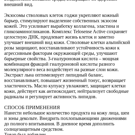
внешний вид.
Экзосомы стволовых клеток годжи укрепляют кожный
барьер, стимулируют выделение собственных экзосом
кожей. Это усиливает выработку коллагена, эластина и
гликозаминогликанов. Комплекс Telosense Active сохраняет
целостную ДНК, продлевает жизнь клеток и заметно
улучшает внешний вид кожи. Стволовые клетки альпийской
розы защищают, восстанавливают устойчивость кожи к
агрессивным факторам окружающей среды, улучшают
барьерные свойства. 3-гиалуроновая кислота – мощная
комбинация фракций гиалуроновой кислоты разного
молекулярного веса воздействует на разные слои кожи.
Экстракт льна оптимизирует липидный баланс,
восстанавливает, повышает жизненный тонус, возвращает
эластичность. Масло купуасу увлажняет, защищает клетки
кожи, действует как антиоксидант, нейтрализует свободные
радикалы и регулирует активность липидов.
СПОСОБ ПРИМЕНЕНИЯ
Нанести небольшое количество продукта на кожу лица, шеи
и зоны декольте. Внедрить похлопывающими движениями
до полного впитывания. В дневное время дополнить
солнцезащитным средством.
Товар был добавлен