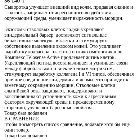
36 140
₸
Сыворотка улучшает внешний вид кожи, придавая сияние и
гладкость, защищает от агрессивного воздействия
окружающей среды, уменьшает выраженность морщин.
Экзосомы стволовых клеток годжи укрепляют
эпидермальный барьер, доставляют сигнальные
биоактивные молекулы в клетки и стимулируют
собственное выделение экзосом кожей. Это усиливает
выработку коллагена, эластина и гликозаминогликанов.
Комплекс Telosense Active продлевает жизнь клеток.
Укрепляющий пептид восстанавливает и усиливает связи
между фибробластами и внеклеточным матриксом,
стимулирует выработку коллагена I и VI типов, обеспечивая
прочное соединение эпидермиса и дермы, что приводит к
заметному сокращению морщин. Стволовые клетки
альпийской розы защищают, поддерживают и
восстанавливают устойчивость кожи к агрессивным
факторам окружающей среды и преждевременному
старению, улучшают барьерные свойства.
Товар был добавлен
В СРАВНЕНИЕ
чтобы посмотреть список сравнение, добавьте хотя бы ещё
один товар.
Товар был добавлен