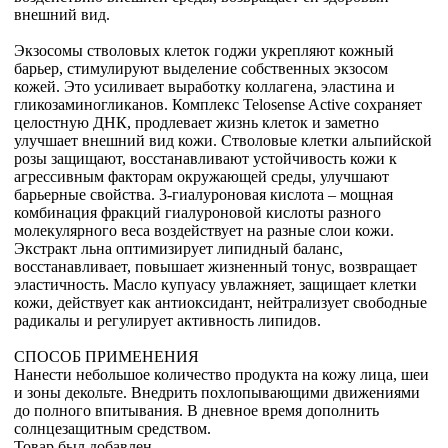
внешний вид.
Экзосомы стволовых клеток годжи укрепляют кожный
барьер, стимулируют выделение собственных экзосом
кожей. Это усиливает выработку коллагена, эластина и
гликозаминогликанов. Комплекс Telosense Active сохраняет
целостную ДНК, продлевает жизнь клеток и заметно
улучшает внешний вид кожи. Стволовые клетки альпийской
розы защищают, восстанавливают устойчивость кожи к
агрессивным факторам окружающей среды, улучшают
барьерные свойства. 3-гиалуроновая кислота – мощная
комбинация фракций гиалуроновой кислоты разного
молекулярного веса воздействует на разные слои кожи.
Экстракт льна оптимизирует липидный баланс,
восстанавливает, повышает жизненный тонус, возвращает
эластичность. Масло купуасу увлажняет, защищает клетки
кожи, действует как антиоксидант, нейтрализует свободные
радикалы и регулирует активность липидов.
СПОСОБ ПРИМЕНЕНИЯ
Нанести небольшое количество продукта на кожу лица, шеи
и зоны декольте. Внедрить похлопывающими движениями
до полного впитывания. В дневное время дополнить
солнцезащитным средством.
Товар был добавлен