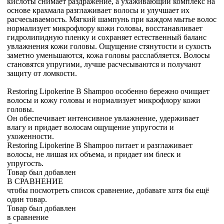
кислоты снимает раздражение, а ухаживающий комплекс на
основе крахмала разглаживает волосы и улучшает их
расчесываемость. Мягкий шампунь при каждом мытье волос
нормализует микрофлору кожи головы, восстанавливает
гидролипидную пленку и сохраняет естественный баланс
увлажнения кожи головы. Ощущение стянутости и сухость
заметно уменьшаются, кожа головы расслабляется. Волосы
становятся упругими, лучше расчесываются и получают
защиту от ломкости.
Restoring Lipokerine B Shampoo особенно бережно очищает
волосы и кожу головы и нормализует микрофлору кожи
головы.
Он обеспечивает интенсивное увлажнение, удерживает
влагу и придает волосам ощущение упругости и
ухоженности.
Restoring Lipokerine B Shampoo питает и разглаживает
волосы, не лишая их объема, и придает им блеск и
упругость.
Товар был добавлен
В СРАВНЕНИЕ
чтобы посмотреть список сравнение, добавьте хотя бы ещё
один товар.
Товар был добавлен
в сравнение