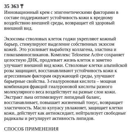
35 363
₸
Инновационный крем с эпигенетическими факторами в
составе поддерживает устойчивость кожи к вредному
воздействию внешней среды, возвращает ей здоровый
внешний вид.
Экзосомы стволовых клеток годжи укрепляют кожный
барьер, стимулируют выделение собственных экзосом
кожей. Это усиливает выработку коллагена, эластина и
гликозаминогликанов. Комплекс Telosense Active сохраняет
целостную ДНК, продлевает жизнь клеток и заметно
улучшает внешний вид кожи. Стволовые клетки альпийской
розы защищают, восстанавливают устойчивость кожи к
агрессивным факторам окружающей среды, улучшают
барьерные свойства. 3-гиалуроновая кислота – мощная
комбинация фракций гиалуроновой кислоты разного
молекулярного веса воздействует на разные слои кожи.
Экстракт льна оптимизирует липидный баланс,
восстанавливает, повышает жизненный тонус, возвращает
эластичность. Масло купуасу увлажняет, защищает клетки
кожи, действует как антиоксидант, нейтрализует свободные
радикалы и регулирует активность липидов.
СПОСОБ ПРИМЕНЕНИЯ