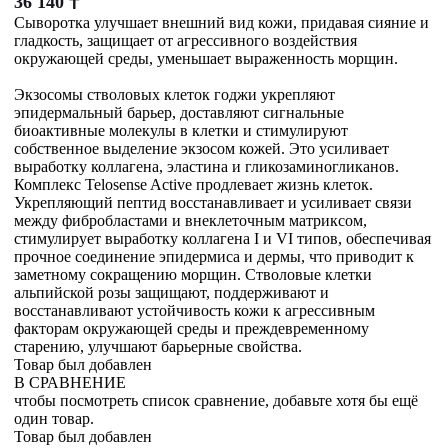
36 140
₸
Сыворотка улучшает внешний вид кожи, придавая сияние и
гладкость, защищает от агрессивного воздействия
окружающей среды, уменьшает выраженность морщин.
Экзосомы стволовых клеток годжи укрепляют
эпидермальный барьер, доставляют сигнальные
биоактивные молекулы в клетки и стимулируют
собственное выделение экзосом кожей. Это усиливает
выработку коллагена, эластина и гликозаминогликанов.
Комплекс Telosense Active продлевает жизнь клеток.
Укрепляющий пептид восстанавливает и усиливает связи
между фибробластами и внеклеточным матриксом,
стимулирует выработку коллагена I и VI типов, обеспечивая
прочное соединение эпидермиса и дермы, что приводит к
заметному сокращению морщин. Стволовые клетки
альпийской розы защищают, поддерживают и
восстанавливают устойчивость кожи к агрессивным
факторам окружающей среды и преждевременному
старению, улучшают барьерные свойства.
Товар был добавлен
В СРАВНЕНИЕ
чтобы посмотреть список сравнение, добавьте хотя бы ещё
один товар.
Товар был добавлен