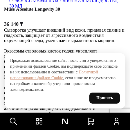
Muse Absolute Longevity 30
36 140
₸
Сыворотка улучшает внешний вид кожи, придавая сияние и
гладкость, защищает от агрессивного воздействия
окружающей среды, уменьшает выраженность морщин.
Экзосомы стволовых клеток годжи укрепляют
эпидермальный барьер, доставляют сигнальные
Продолжая использование сайта после этого уведомления о
биоактивные молекулы в клетки и стимулируют
применении файлов Cookie, вы подтверждаете своё согласие
собственное выделение экзосом кожей. Это усиливает
выработку коллагена, эластина и гликозаминогликанов.
на их использование в соответствии с
Политикой
Комплекс Telosense Active продлевает жизнь клеток.
использования файлов Cookie
, если иное не предусмотрено
Укрепляющий пептид восстанавливает и усиливает связи
настройками вашего браузера или применимым
между фибробластами и внеклеточным матриксом,
законодательством.
стимулирует выработку коллагена I и VI типов, обеспечивая
прочное соединение эпидермиса и дермы, что приводит к
Принять
заметному сокращению морщин. Стволовые клетки
альпийской розы защищают, поддерживают и
восстанавливают устойчивость кожи к агрессивным
факторам окружающей среды и преждевременному
старению, улучшают барьерные свойства.
Товар был добавлен