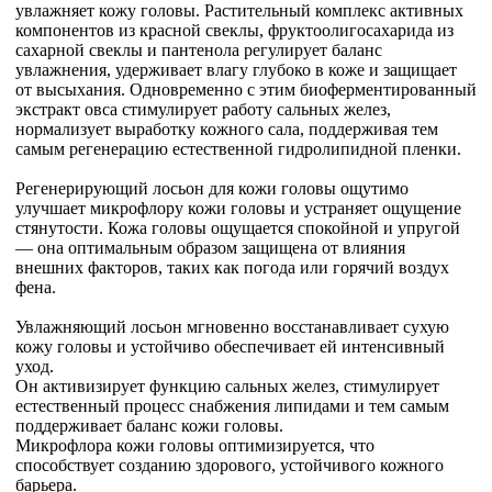
увлажняет кожу головы. Растительный комплекс активных
компонентов из красной свеклы, фруктоолигосахарида из
сахарной свеклы и пантенола регулирует баланс
увлажнения, удерживает влагу глубоко в коже и защищает
от высыхания. Одновременно с этим биоферментированный
экстракт овса стимулирует работу сальных желез,
нормализует выработку кожного сала, поддерживая тем
самым регенерацию естественной гидролипидной пленки.
Регенерирующий лосьон для кожи головы ощутимо
улучшает микрофлору кожи головы и устраняет ощущение
стянутости. Кожа головы ощущается спокойной и упругой
— она оптимальным образом защищена от влияния
внешних факторов, таких как погода или горячий воздух
фена.
Увлажняющий лосьон мгновенно восстанавливает сухую
кожу головы и устойчиво обеспечивает ей интенсивный
уход.
Он активизирует функцию сальных желез, стимулирует
естественный процесс снабжения липидами и тем самым
поддерживает баланс кожи головы.
Микрофлора кожи головы оптимизируется, что
способствует созданию здорового, устойчивого кожного
барьера.