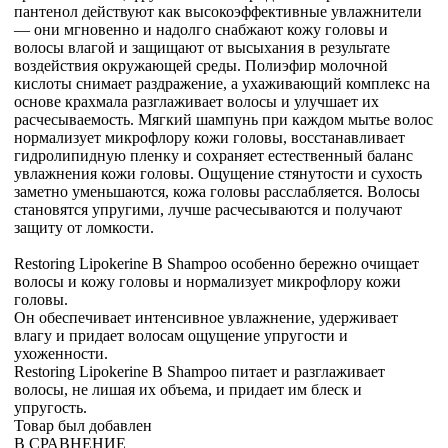
пантенол действуют как высокоэффективные увлажнители
— они мгновенно и надолго снабжают кожу головы и
волосы влагой и защищают от высыхания в результате
воздействия окружающей среды. Полиэфир молочной
кислоты снимает раздражение, а ухаживающий комплекс на
основе крахмала разглаживает волосы и улучшает их
расчесываемость. Мягкий шампунь при каждом мытье волос
нормализует микрофлору кожи головы, восстанавливает
гидролипидную пленку и сохраняет естественный баланс
увлажнения кожи головы. Ощущение стянутости и сухость
заметно уменьшаются, кожа головы расслабляется. Волосы
становятся упругими, лучше расчесываются и получают
защиту от ломкости.
Restoring Lipokerine B Shampoo особенно бережно очищает
волосы и кожу головы и нормализует микрофлору кожи
головы.
Он обеспечивает интенсивное увлажнение, удерживает
влагу и придает волосам ощущение упругости и
ухоженности.
Restoring Lipokerine B Shampoo питает и разглаживает
волосы, не лишая их объема, и придает им блеск и
упругость.
Товар был добавлен
В СРАВНЕНИЕ