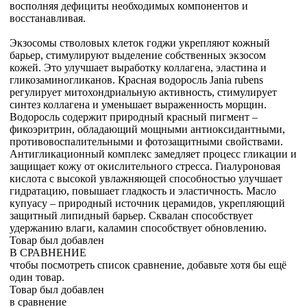
восполняя дефициты необходимых компонентов и
восстанавливая.
Экзосомы стволовых клеток годжи укрепляют кожный
барьер, стимулируют выделение собственных экзосом
кожей. Это улучшает выработку коллагена, эластина и
гликозаминогликанов. Красная водоросль Jania rubens
регулирует митохондриальную активность, стимулирует
синтез коллагена и уменьшает выраженность морщин.
Водоросль содержит природный красный пигмент –
фикоэритрин, обладающий мощными антиоксидантными,
противовоспалительными и фотозащитными свойствами.
Антигликационный комплекс замедляет процесс гликации и
защищает кожу от окислительного стресса. Гиалуроновая
кислота с высокой увлажняющей способностью улучшает
гидратацию, повышает гладкость и эластичность. Масло
купуасу – природный источник церамидов, укрепляющий
защитный липидный барьер. Сквалан способствует
удержанию влаги, каламин способствует обновлению.
Товар был добавлен
В СРАВНЕНИЕ
чтобы посмотреть список сравнение, добавьте хотя бы ещё
один товар.
Товар был добавлен
в сравнение