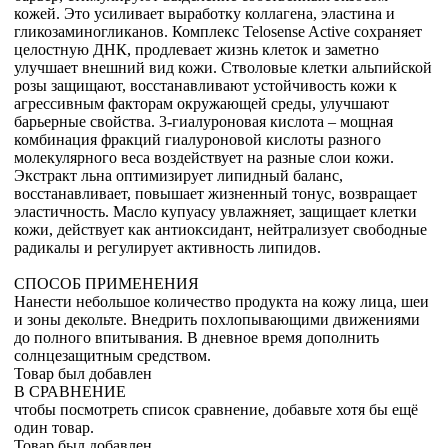
кожей. Это усиливает выработку коллагена, эластина и
гликозаминогликанов. Комплекс Telosense Active сохраняет
целостную ДНК, продлевает жизнь клеток и заметно
улучшает внешний вид кожи. Стволовые клетки альпийской
розы защищают, восстанавливают устойчивость кожи к
агрессивным факторам окружающей среды, улучшают
барьерные свойства. 3-гиалуроновая кислота – мощная
комбинация фракций гиалуроновой кислоты разного
молекулярного веса воздействует на разные слои кожи.
Экстракт льна оптимизирует липидный баланс,
восстанавливает, повышает жизненный тонус, возвращает
эластичность. Масло купуасу увлажняет, защищает клетки
кожи, действует как антиоксидант, нейтрализует свободные
радикалы и регулирует активность липидов.
СПОСОБ ПРИМЕНЕНИЯ
Нанести небольшое количество продукта на кожу лица, шеи
и зоны декольте. Внедрить похлопывающими движениями
до полного впитывания. В дневное время дополнить
солнцезащитным средством.
Товар был добавлен
В СРАВНЕНИЕ
чтобы посмотреть список сравнение, добавьте хотя бы ещё
один товар.
Товар был добавлен