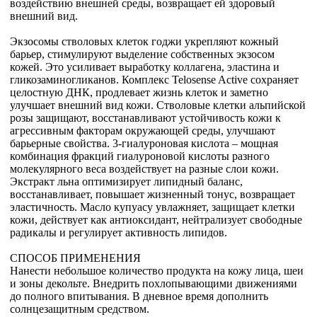
воздействию внешней среды, возвращает ей здоровый
внешний вид.
Экзосомы стволовых клеток годжи укрепляют кожный
барьер, стимулируют выделение собственных экзосом
кожей. Это усиливает выработку коллагена, эластина и
гликозаминогликанов. Комплекс Telosense Active сохраняет
целостную ДНК, продлевает жизнь клеток и заметно
улучшает внешний вид кожи. Стволовые клетки альпийской
розы защищают, восстанавливают устойчивость кожи к
агрессивным факторам окружающей среды, улучшают
барьерные свойства. 3-гиалуроновая кислота – мощная
комбинация фракций гиалуроновой кислоты разного
молекулярного веса воздействует на разные слои кожи.
Экстракт льна оптимизирует липидный баланс,
восстанавливает, повышает жизненный тонус, возвращает
эластичность. Масло купуасу увлажняет, защищает клетки
кожи, действует как антиоксидант, нейтрализует свободные
радикалы и регулирует активность липидов.
СПОСОБ ПРИМЕНЕНИЯ
Нанести небольшое количество продукта на кожу лица, шеи
и зоны декольте. Внедрить похлопывающими движениями
до полного впитывания. В дневное время дополнить
солнцезащитным средством.