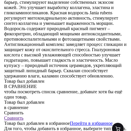
барьер, стимулируют выделение собственных экзосом
кожей. Это улучшает выработку коллагена, эластина и
гликозаминогликанов. Красная водоросль Jania rubens
регулирует митохондриальную активность, стимулирует
синтез коллагена и уменьшает выраженность морщин.
Водоросль содержит природный красный пигмент –
фикоэритрин, обладающий мощными антиоксидантными,
противовоспалительными и фотозащитными свойствами.
Антигликационный комплекс замедляет процесс гликации и
защищает кожу от окислительного стресса. Гиалуроновая
кислота с высокой увлажняющей способностью улучшает
гидратацию, повышает гладкость и эластичность. Масло
купуасу – природный источник церамидов, укрепляющий
защитный липидный барьер. Сквалан способствует
удержанию влаги, каламин способствует обновлению.
Товар был добавлен
В СРАВНЕНИЕ
чтобы посмотреть список сравнение, добавьте хотя бы ещё
один товар.
Товар был добавлен
в сравнение
Сравнить
Сравнить
Товар был добавлен
в избранное
Перейти в избранное
Для того, чтобы добавить в избранное, выберите тип товара.