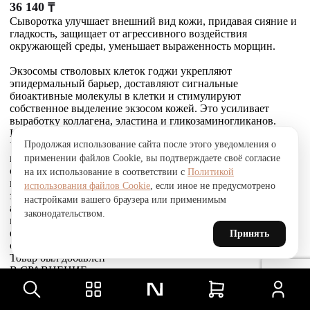
36 140
₸
Сыворотка улучшает внешний вид кожи, придавая сияние и
гладкость, защищает от агрессивного воздействия
окружающей среды, уменьшает выраженность морщин.
Экзосомы стволовых клеток годжи укрепляют
эпидермальный барьер, доставляют сигнальные
биоактивные молекулы в клетки и стимулируют
собственное выделение экзосом кожей. Это усиливает
выработку коллагена, эластина и гликозаминогликанов.
Комплекс Telosense Active продлевает жизнь клеток.
Продолжая использование сайта после этого уведомления о
Укрепляющий пептид восстанавливает и усиливает связи
между фибробластами и внеклеточным матриксом,
применении файлов Cookie, вы подтверждаете своё согласие
стимулирует выработку коллагена I и VI типов, обеспечивая
на их использование в соответствии с
Политикой
прочное соединение эпидермиса и дермы, что приводит к
использования файлов Cookie
, если иное не предусмотрено
заметному сокращению морщин. Стволовые клетки
настройками вашего браузера или применимым
альпийской розы защищают, поддерживают и
законодательством.
восстанавливают устойчивость кожи к агрессивным
факторам окружающей среды и преждевременному
Принять
старению, улучшают барьерные свойства.
Товар был добавлен
В СРАВНЕНИЕ
чтобы посмотреть список сравнение, добавьте хотя бы ещё
один товар.
Товар был добавлен