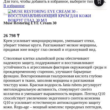
Для того, чтобы добавить в избранное, выберите тип товара.
В избранное
Восстанавливающий крем для кожи вокруг глаз, 30 мл
Muse Restoring EYE Cream 30
26 798
₸
Крем усиливает микроциркуляцию, уменьшает отеки,
убирает темные круги. Разглаживает мелкие морщины,
придавая зоне вокруг глаз свежий и отдохнувший вид.
Стволовые клетки альпийской розы обеспечивают
надежную защиту, поддерживают и восстанавливают
устойчивость к агрессивным факторам окружающей среды и
преждевременному старению, улучшают барьерные
функции. Векторизованная гиалуроновая кислота глубоко
проникает в ткани, заполняя морщины и разглаживая
текстуру кожи. Красная водоросль Jania rubens регулирует
митохондриальную активность, стимулирует синтез
коллагена и уменьшает выраженность морщин. Пептид Q10
способствует увеличению эндогенного синтеза коэнзима
Q10 и усиливает естественную антиоксидантную защиту
кожи. Regu-age – мощный комплекс природных пептидов,