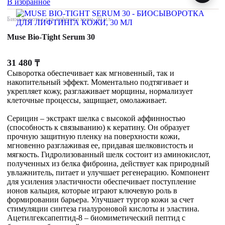
В избранное
Биосыворотка для лифтинга кожи, 30 мл
Muse Bio-Tight Serum 30
31 480
₸
Сыворотка обеспечивает как мгновенный, так и
накопительный эффект. Моментально подтягивает и
укрепляет кожу, разглаживает морщины, нормализует
клеточные процессы, защищает, омолаживает.
Серицин – экстракт шелка с высокой аффинностью
(способность к связыванию) к кератину. Он образует
прочную защитную пленку на поверхности кожи,
мгновенно разглаживая ее, придавая шелковистость и
мягкость. Гидролизованный шелк состоит из аминокислот,
полученных из белка фиброина, действует как природный
увлажнитель, питает и улучшает регенерацию. Компонент
для усиления эластичности обеспечивает поступление
ионов кальция, которые играют ключевую роль в
формировании барьера. Улучшает тургор кожи за счет
стимуляции синтеза гиалуроновой кислоты и эластина.
Ацетилгексапептид-8 – биомиметический пептид с