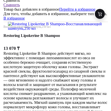
Сравнить
Сравнить
Товар был добавлен
в избранное
Перейти в избранное
Для того, чтобы добавить в избранное, выберите тип товара.
В избранное
Восстанавливающий шампунь,250 мл
Restoring Lipokerine B Shampoo
13 070
₸
Restoring Lipokerine B Shampoo действует мягко, но
эффективно: с помощью липоаминокислот из овса он
особенно бережно очищает, сохраняя естественную
кислотную защитную оболочку кожи головы. Экстракт
красной свеклы, фруктоолигосахарид из сахарной свеклы и
пантенол действуют как высокоэффективные увлажнители
— они мгновенно и надолго снабжают кожу головы и
волосы влагой и защищают от высыхания в результате
воздействия окружающей среды. Полиэфир молочной
кислоты снимает раздражение, а ухаживающий комплекс на
основе крахмала разглаживает волосы и улучшает их
расчесываемость. Мягкий шампунь при каждом мытье волос
нормализует микрофлору кожи головы, восстанавливает