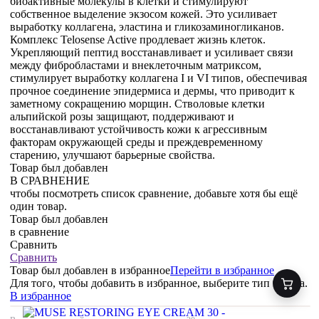
биоактивные молекулы в клетки и стимулируют
собственное выделение экзосом кожей. Это усиливает
выработку коллагена, эластина и гликозаминогликанов.
Комплекс Telosense Active продлевает жизнь клеток.
Укрепляющий пептид восстанавливает и усиливает связи
между фибробластами и внеклеточным матриксом,
стимулирует выработку коллагена I и VI типов, обеспечивая
прочное соединение эпидермиса и дермы, что приводит к
заметному сокращению морщин. Стволовые клетки
альпийской розы защищают, поддерживают и
восстанавливают устойчивость кожи к агрессивным
факторам окружающей среды и преждевременному
старению, улучшают барьерные свойства.
Товар был добавлен
В СРАВНЕНИЕ
чтобы посмотреть список сравнение, добавьте хотя бы ещё
один товар.
Товар был добавлен
в сравнение
Сравнить
Сравнить
Товар был добавлен
в избранное
Перейти в избранное
Для того, чтобы добавить в избранное, выберите тип товара.
В избранное