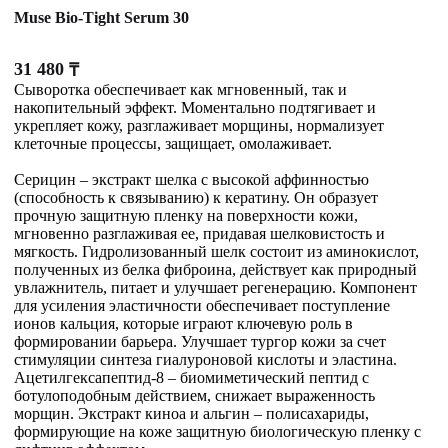
Muse Bio-Tight Serum 30
31 480
₸
Сыворотка обеспечивает как мгновенный, так и
накопительный эффект. Моментально подтягивает и
укрепляет кожу, разглаживает морщины, нормализует
клеточные процессы, защищает, омолаживает.
Серицин – экстракт шелка с высокой аффинностью
(способность к связыванию) к кератину. Он образует
прочную защитную пленку на поверхности кожи,
мгновенно разглаживая ее, придавая шелковистость и
мягкость. Гидролизованный шелк состоит из аминокислот,
полученных из белка фиброина, действует как природный
увлажнитель, питает и улучшает регенерацию. Компонент
для усиления эластичности обеспечивает поступление
ионов кальция, которые играют ключевую роль в
формировании барьера. Улучшает тургор кожи за счет
стимуляции синтеза гиалуроновой кислоты и эластина.
Ацетилгексапептид-8 – биомиметический пептид с
ботулоподобным действием, снижает выраженность
морщин. Экстракт киноа и альгин – полисахариды,
формирующие на коже защитную биологическую пленку с