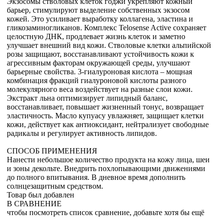
Экзосомы стволовых клеток годжи укрепляют кожный
барьер, стимулируют выделение собственных экзосом
кожей. Это усиливает выработку коллагена, эластина и
гликозаминогликанов. Комплекс Telosense Active сохраняет
целостную ДНК, продлевает жизнь клеток и заметно
улучшает внешний вид кожи. Стволовые клетки альпийской
розы защищают, восстанавливают устойчивость кожи к
агрессивным факторам окружающей среды, улучшают
барьерные свойства. 3-гиалуроновая кислота – мощная
комбинация фракций гиалуроновой кислоты разного
молекулярного веса воздействует на разные слои кожи.
Экстракт льна оптимизирует липидный баланс,
восстанавливает, повышает жизненный тонус, возвращает
эластичность. Масло купуасу увлажняет, защищает клетки
кожи, действует как антиоксидант, нейтрализует свободные
радикалы и регулирует активность липидов.
СПОСОБ ПРИМЕНЕНИЯ
Нанести небольшое количество продукта на кожу лица, шеи
и зоны декольте. Внедрить похлопывающими движениями
до полного впитывания. В дневное время дополнить
солнцезащитным средством.
Товар был добавлен
В СРАВНЕНИЕ
чтобы посмотреть список сравнение, добавьте хотя бы ещё