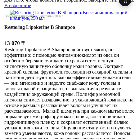
В избранное
Восстанавливающий шампунь,250 мл
Restoring Lipokerine B Shampoo
13 070
₸
Restoring Lipokerine B Shampoo действует мягко, но
эффективно: с помощью липоаминокислот из овса он
особенно бережно очищает, сохраняя естественную
кислотную защитную оболочку кожи головы. Экстракт
красной свеклы, фруктоолигосахарид из сахарной свеклы и
пантенол действуют как высокоэффективные увлажнители
— они мгновенно и надолго снабжают кожу головы и
волосы влагой и защищают от высыхания в результате
воздействия окружающей среды. Полиэфир молочной
кислоты снимает раздражение, а ухаживающий комплекс на
основе крахмала разглаживает волосы и улучшает их
расчесываемость. Мягкий шампунь при каждом мытье волос
нормализует микрофлору кожи головы, восстанавливает
гидролипидную пленку и сохраняет естественный баланс
увлажнения кожи головы. Ощущение стянутости и сухость
заметно уменьшаются, кожа головы расслабляется. Волосы
становятся упругими, лучше расчесываются и получают