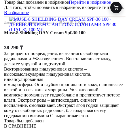
Товар был добавлен
в избранное
Перейти в избранное
Для того, чтобы добавить в избранное, выберите тип товара.
В избранное
Дневной крем с антиоксидантами spf 30 (шаг 8), 100 мл
Muse-8 Shielding DAY Cream Spf-30 100
38 290
₸
Защищает от повреждения, вызванного свободными
радикалами и УФ-излучением. Восстанавливает кожу,
делая ее упругой и подтянутой.
Векторизованная гиалуроновая кислота –
высокомолекулярная гиалуроновая кислота,
инкапсулированная
в микросферы. Они глубоко проникают в кожу, наполняя ее
влагой и разглаживая морщины. Увлажняющий
комплекс нормализует гидробаланс и препятствует потере
влаги. Экстракт розы – антиоксидант, снимает
воспаление, омолаживает. Экстракт ягод годжи защищает
кожу от свободных радикалов, благодаря высокому
содержанию витамина С выравнивает тон.
Товар был добавлен
В СРАВНЕНИЕ