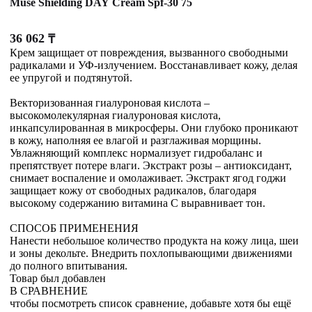
Muse Shielding DAY Cream Spf-30 75
36 062
₸
Крем защищает от повреждения, вызванного свободными
радикалами и УФ-излучением. Восстанавливает кожу, делая
ее упругой и подтянутой.
Векторизованная гиалуроновая кислота –
высокомолекулярная гиалуроновая кислота,
инкапсулированная в микросферы. Они глубоко проникают
в кожу, наполняя ее влагой и разглаживая морщины.
Увлажняющий комплекс нормализует гидробаланс и
препятствует потере влаги. Экстракт розы – антиоксидант,
снимает воспаление и омолаживает. Экстракт ягод годжи
защищает кожу от свободных радикалов, благодаря
высокому содержанию витамина С выравнивает тон.
СПОСОБ ПРИМЕНЕНИЯ
Нанести небольшое количество продукта на кожу лица, шеи
и зоны декольте. Внедрить похлопывающими движениями
до полного впитывания.
Товар был добавлен
В СРАВНЕНИЕ
чтобы посмотреть список сравнение, добавьте хотя бы ещё