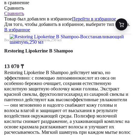
в сравнение
Сравнить
Сравнить
Товар был добавлен
в избранное
Перейти в избранное
Для того, чтобы добавить в избранное, выберите тип товара.
В избранное
Восстанавливающий шампунь,250 мл
Restoring Lipokerine B Shampoo
13 070
₸
Restoring Lipokerine B Shampoo действует мягко, но
эффективно: с помощью липоаминокислот из овса он
особенно бережно очищает, сохраняя естественную
кислотную защитную оболочку кожи головы. Экстракт
красной свеклы, фруктоолигосахарид из сахарной свеклы и
пантенол действуют как высокоэффективные увлажнители
— они мгновенно и надолго снабжают кожу головы и
волосы влагой и защищают от высыхания в результате
воздействия окружающей среды. Полиэфир молочной
кислоты снимает раздражение, а ухаживающий комплекс на
основе крахмала разглаживает волосы и улучшает их
расчесываемость. Мягкий шампунь при каждом мытье волос