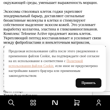
окружающей среды, уменьшает выраженность морщин.
Экзосомы стволовых клеток годжи укрепляют
эпидермальный барьер, доставляют сигнальные
биоактивные молекулы в клетки и стимулируют
собственное выделение экзосом кожей. Это усиливает
выработку коллагена, эластина и гликозаминогликанов.
Комплекс Telosense Active продлевает жизнь клеток.
Укрепляющий пептид восстанавливает и усиливает связи
между фибробластами и внеклеточным матриксом,
стимулирует выработку коллагена I и VI типов, обеспечивая
прочное соединение эпидермиса и дермы, что приводит к
Продолжая использование сайта после этого уведомления о
заметному сокращению морщин. Стволовые клетки
применении файлов Cookie, вы подтверждаете своё согласие
альпийской розы защищают, поддерживают и
на их использование в соответствии с
Политикой
восстанавливают устойчивость кожи к агрессивным
использования файлов Cookie
, если иное не предусмотрено
факторам окружающей среды и преждевременному
настройками вашего браузера или применимым
старению, улучшают барьерные свойства.
законодательством.
Товар был добавлен
В СРАВНЕНИЕ
Принять
чтобы посмотреть список сравнение, добавьте хотя бы ещё
один товар.
Товар был добавлен
в сравнение
Сравнить
Сравнить