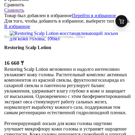
Сравнить
Сравнить
Товар был добавлен
в избранное
Перейти в избранное
Для того, чтобы добавить в избранное, выберите тип товара.
В избранное
Восстанавливающий лосьон для кожи головы, 100мл
Restoring Scalp Lotion
16 660
₸
Restoring Scalp Lotion мгновенно и надолго интенсивно
увлажняет кожу головы. Растительный комплекс активных
компонентов из красной свеклы, фруктоолигосахарида из
сахарной свеклы и пантенола регулирует баланс
увлажнения, удерживает влагу глубоко в коже и защищает
от высыхания. Одновременно с этим биоферментированный
экстракт овса стимулирует работу сальных желез,
нормализует выработку кожного сала, поддерживая тем
самым регенерацию естественной гидролипидной пленки.
Регенерирующий лосьон для кожи головы ощутимо
улучшает микрофлору кожи головы и устраняет ощущение
стянутости. Кожа головы ощущается спокойной и упругой