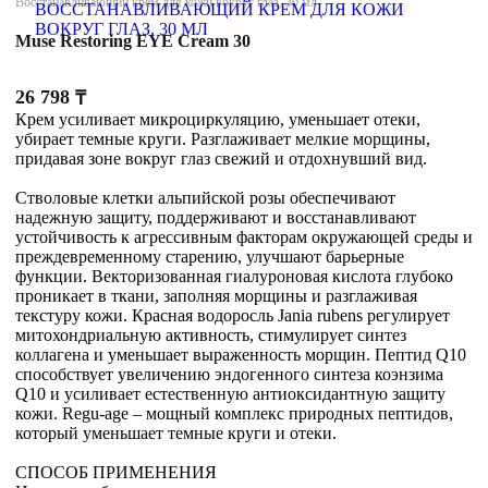
Восстанавливающий крем для кожи вокруг глаз, 30 мл
Muse Restoring EYE Cream 30
26 798
₸
Крем усиливает микроциркуляцию, уменьшает отеки,
убирает темные круги. Разглаживает мелкие морщины,
придавая зоне вокруг глаз свежий и отдохнувший вид.
Стволовые клетки альпийской розы обеспечивают
надежную защиту, поддерживают и восстанавливают
устойчивость к агрессивным факторам окружающей среды и
преждевременному старению, улучшают барьерные
функции. Векторизованная гиалуроновая кислота глубоко
проникает в ткани, заполняя морщины и разглаживая
текстуру кожи. Красная водоросль Jania rubens регулирует
митохондриальную активность, стимулирует синтез
коллагена и уменьшает выраженность морщин. Пептид Q10
способствует увеличению эндогенного синтеза коэнзима
Q10 и усиливает естественную антиоксидантную защиту
кожи. Regu-age – мощный комплекс природных пептидов,
который уменьшает темные круги и отеки.
СПОСОБ ПРИМЕНЕНИЯ