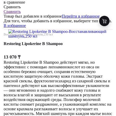
в сравнение
Сравнить
Сравнить
Товар был добавлен
в избранное
Перейти в избранное
Для того, чтобы добавить в избранное, выберите тип товара.
В избранное
Восстанавливающий шампунь,250 мл
Restoring Lipokerine B Shampoo
13 070
₸
Restoring Lipokerine B Shampoo действует мягко, но
эффективно: с помощью липоаминокислот из овса он
особенно бережно очищает, сохраняя естественную
кислотную защитную оболочку кожи головы. Экстракт
красной свеклы, фруктоолигосахарид из сахарной свеклы и
пантенол действуют как высокоэффективные увлажнители
— они мгновенно и надолго снабжают кожу головы и
волосы влагой и защищают от высыхания в результате
воздействия окружающей среды. Полиэфир молочной
кислоты снимает раздражение, а ухаживающий комплекс на
основе крахмала разглаживает волосы и улучшает их
расчесываемость. Мягкий шампунь при каждом мытье волос