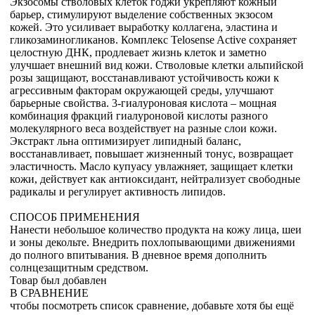
Экзосомы стволовых клеток годжи укрепляют кожный
барьер, стимулируют выделение собственных экзосом
кожей. Это усиливает выработку коллагена, эластина и
гликозаминогликанов. Комплекс Telosense Active сохраняет
целостную ДНК, продлевает жизнь клеток и заметно
улучшает внешний вид кожи. Стволовые клетки альпийской
розы защищают, восстанавливают устойчивость кожи к
агрессивным факторам окружающей среды, улучшают
барьерные свойства. 3-гиалуроновая кислота – мощная
комбинация фракций гиалуроновой кислоты разного
молекулярного веса воздействует на разные слои кожи.
Экстракт льна оптимизирует липидный баланс,
восстанавливает, повышает жизненный тонус, возвращает
эластичность. Масло купуасу увлажняет, защищает клетки
кожи, действует как антиоксидант, нейтрализует свободные
радикалы и регулирует активность липидов.
СПОСОБ ПРИМЕНЕНИЯ
Нанести небольшое количество продукта на кожу лица, шеи
и зоны декольте. Внедрить похлопывающими движениями
до полного впитывания. В дневное время дополнить
солнцезащитным средством.
Товар был добавлен
В СРАВНЕНИЕ
чтобы посмотреть список сравнение, добавьте хотя бы ещё