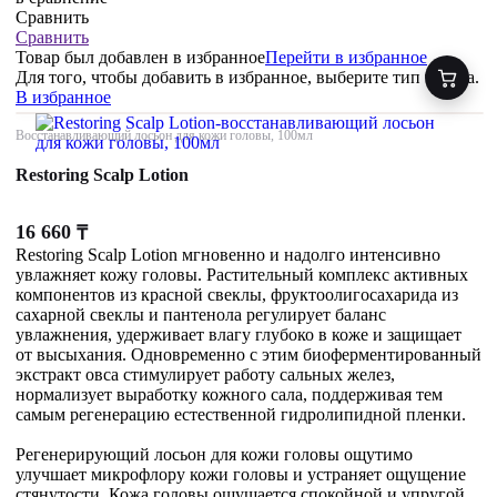
Сравнить
Сравнить
Товар был добавлен
в избранное
Перейти в избранное
Для того, чтобы добавить в избранное, выберите тип товара.
В избранное
Восстанавливающий лосьон для кожи головы, 100мл
Restoring Scalp Lotion
16 660
₸
Restoring Scalp Lotion мгновенно и надолго интенсивно
увлажняет кожу головы. Растительный комплекс активных
компонентов из красной свеклы, фруктоолигосахарида из
сахарной свеклы и пантенола регулирует баланс
увлажнения, удерживает влагу глубоко в коже и защищает
от высыхания. Одновременно с этим биоферментированный
экстракт овса стимулирует работу сальных желез,
нормализует выработку кожного сала, поддерживая тем
самым регенерацию естественной гидролипидной пленки.
Регенерирующий лосьон для кожи головы ощутимо
улучшает микрофлору кожи головы и устраняет ощущение
стянутости. Кожа головы ощущается спокойной и упругой