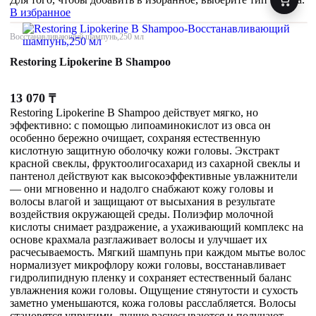
В избранное
Восстанавливающий шампунь,250 мл
Restoring Lipokerine B Shampoo
13 070
₸
Restoring Lipokerine B Shampoo действует мягко, но
эффективно: с помощью липоаминокислот из овса он
особенно бережно очищает, сохраняя естественную
кислотную защитную оболочку кожи головы. Экстракт
красной свеклы, фруктоолигосахарид из сахарной свеклы и
пантенол действуют как высокоэффективные увлажнители
— они мгновенно и надолго снабжают кожу головы и
волосы влагой и защищают от высыхания в результате
воздействия окружающей среды. Полиэфир молочной
кислоты снимает раздражение, а ухаживающий комплекс на
основе крахмала разглаживает волосы и улучшает их
расчесываемость. Мягкий шампунь при каждом мытье волос
нормализует микрофлору кожи головы, восстанавливает
гидролипидную пленку и сохраняет естественный баланс
увлажнения кожи головы. Ощущение стянутости и сухость
заметно уменьшаются, кожа головы расслабляется. Волосы
становятся упругими, лучше расчесываются и получают