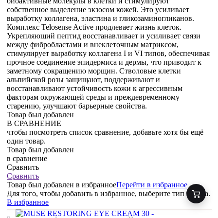
биоактивные молекулы в клетки и стимулируют
собственное выделение экзосом кожей. Это усиливает
выработку коллагена, эластина и гликозаминогликанов.
Комплекс Telosense Active продлевает жизнь клеток.
Укрепляющий пептид восстанавливает и усиливает связи
между фибробластами и внеклеточным матриксом,
стимулирует выработку коллагена I и VI типов, обеспечивая
прочное соединение эпидермиса и дермы, что приводит к
заметному сокращению морщин. Стволовые клетки
альпийской розы защищают, поддерживают и
восстанавливают устойчивость кожи к агрессивным
факторам окружающей среды и преждевременному
старению, улучшают барьерные свойства.
Товар был добавлен
В СРАВНЕНИЕ
чтобы посмотреть список сравнение, добавьте хотя бы ещё
один товар.
Товар был добавлен
в сравнение
Сравнить
Сравнить
Товар был добавлен
в избранное
Перейти в избранное
Для того, чтобы добавить в избранное, выберите тип товара.
В избранное