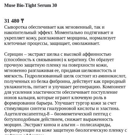
Muse Bio-Tight Serum 30
31 480
₸
Сыворотка обеспечивает как мгновенный, так и
накопительный эффект. Моментально подтягивает и
укрепляет кожу, разглаживает морщины, нормализует
клеточные процессы, защищает, омолаживает.
Серицин – экстракт шелка с высокой аффинностью
(способность к связыванию) к кератину. Он образует
прочную защитную пленку на поверхности кожи,
мгновенно разглаживая ее, придавая шелковистость и
мягкость. Гидролизованный шелк состоит из аминокислот,
полученных из белка фиброина, действует как природный
увлажнитель, питает и улучшает регенерацию. Компонент
для усиления эластичности обеспечивает поступление
ионов кальция, которые играют ключевую роль в
формировании барьера. Улучшает тургор кожи за счет
стимуляции синтеза гиалуроновой кислоты и эластина.
Ацетилгексапептид-8 – биомиметический пептид с
ботулоподобным действием, снижает выраженность
морщин. Экстракт киноа и альгин – полисахариды,
формирующие на коже защитную биологическую пленку с