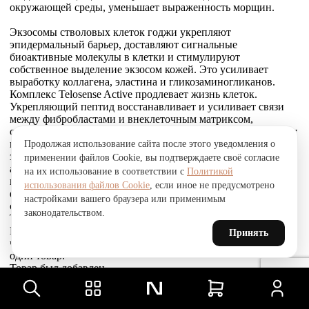
окружающей среды, уменьшает выраженность морщин.
Экзосомы стволовых клеток годжи укрепляют
эпидермальный барьер, доставляют сигнальные
биоактивные молекулы в клетки и стимулируют
собственное выделение экзосом кожей. Это усиливает
выработку коллагена, эластина и гликозаминогликанов.
Комплекс Telosense Active продлевает жизнь клеток.
Укрепляющий пептид восстанавливает и усиливает связи
между фибробластами и внеклеточным матриксом,
стимулирует выработку коллагена I и VI типов, обеспечивая
прочное соединение эпидермиса и дермы, что приводит к
Продолжая использование сайта после этого уведомления о
заметному сокращению морщин. Стволовые клетки
применении файлов Cookie, вы подтверждаете своё согласие
альпийской розы защищают, поддерживают и
на их использование в соответствии с
Политикой
восстанавливают устойчивость кожи к агрессивным
использования файлов Cookie
, если иное не предусмотрено
факторам окружающей среды и преждевременному
настройками вашего браузера или применимым
старению, улучшают барьерные свойства.
законодательством.
Товар был добавлен
В СРАВНЕНИЕ
Принять
чтобы посмотреть список сравнение, добавьте хотя бы ещё
один товар.
Товар был добавлен
в сравнение
Сравнить
Сравнить