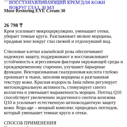
Восстанавливающий крем для кожи вокруг глаз, 30 мл
Muse Restoring EYE Cream 30
26 798
₸
Крем усиливает микроциркуляцию, уменьшает отеки,
убирает темные круги. Разглаживает мелкие морщины,
придавая зоне вокруг глаз свежий и отдохнувший вид.
Стволовые клетки альпийской розы обеспечивают
надежную защиту, поддерживают и восстанавливают
устойчивость к агрессивным факторам окружающей среды и
преждевременному старению, улучшают барьерные
функции. Векторизованная гиалуроновая кислота глубоко
проникает в ткани, заполняя морщины и разглаживая
текстуру кожи. Красная водоросль Jania rubens регулирует
митохондриальную активность, стимулирует синтез
коллагена и уменьшает выраженность морщин. Пептид Q10
способствует увеличению эндогенного синтеза коэнзима
Q10 и усиливает естественную антиоксидантную защиту
кожи. Regu-age – мощный комплекс природных пептидов,
который уменьшает темные круги и отеки.
СПОСОБ ПРИМЕНЕНИЯ