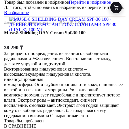
Товар был добавлен
в избранное
Перейти в избранное
Для того, чтобы добавить в избранное, выберите тип товара.
В избранное
Дневной крем с антиоксидантами spf 30 (шаг 8), 100 мл
Muse-8 Shielding DAY Cream Spf-30 100
38 290
₸
Защищает от повреждения, вызванного свободными
радикалами и УФ-излучением. Восстанавливает кожу,
делая ее упругой и подтянутой.
Векторизованная гиалуроновая кислота –
высокомолекулярная гиалуроновая кислота,
инкапсулированная
в микросферы. Они глубоко проникают в кожу, наполняя ее
влагой и разглаживая морщины. Увлажняющий
комплекс нормализует гидробаланс и препятствует потере
влаги. Экстракт розы – антиоксидант, снимает
воспаление, омолаживает. Экстракт ягод годжи защищает
кожу от свободных радикалов, благодаря высокому
содержанию витамина С выравнивает тон.
Товар был добавлен
В СРАВНЕНИЕ