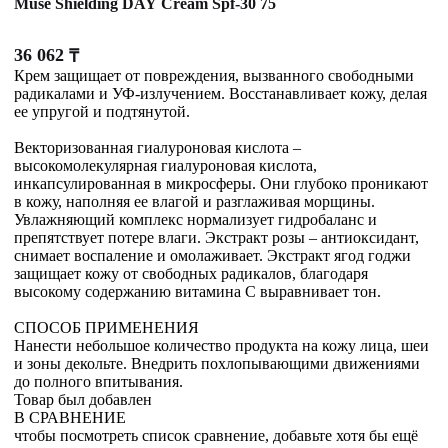
Muse Shielding DAY Cream Spf-30 75
36 062
₸
Крем защищает от повреждения, вызванного свободными
радикалами и УФ-излучением. Восстанавливает кожу, делая
ее упругой и подтянутой.
Векторизованная гиалуроновая кислота –
высокомолекулярная гиалуроновая кислота,
инкапсулированная в микросферы. Они глубоко проникают
в кожу, наполняя ее влагой и разглаживая морщины.
Увлажняющий комплекс нормализует гидробаланс и
препятствует потере влаги. Экстракт розы – антиоксидант,
снимает воспаление и омолаживает. Экстракт ягод годжи
защищает кожу от свободных радикалов, благодаря
высокому содержанию витамина С выравнивает тон.
СПОСОБ ПРИМЕНЕНИЯ
Нанести небольшое количество продукта на кожу лица, шеи
и зоны декольте. Внедрить похлопывающими движениями
до полного впитывания.
Товар был добавлен
В СРАВНЕНИЕ
чтобы посмотреть список сравнение, добавьте хотя бы ещё