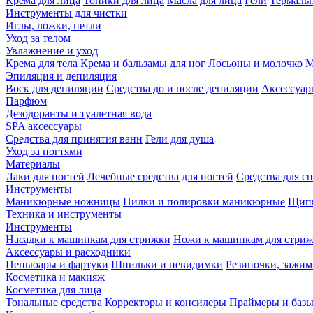
Крема для лица
Тоники для лица
Масла для лица
Гели
Термальн
Инструменты для чистки
Иглы, ложки, петли
Уход за телом
Увлажнение и уход
Крема для тела
Крема и бальзамы для ног
Лосьоны и молочко
М
Эпиляция и депиляция
Воск для депиляции
Средства до и после депиляции
Аксессуар
Парфюм
Дезодоранты и туалетная вода
SPA аксессуары
Средства для принятия ванн
Гели для душа
Уход за ногтями
Материалы
Лаки для ногтей
Лечебные средства для ногтей
Средства для сн
Инструменты
Маникюрные ножницы
Пилки и полировки маникюрные
Щипц
Техника и инструменты
Инструменты
Насадки к машинкам для стрижки
Ножи к машинкам для стри
Аксессуары и расходники
Пеньюары и фартуки
Шпильки и невидимки
Резиночки, зажи
Косметика и макияж
Косметика для лица
Тональные средства
Корректоры и консилеры
Праймеры и базы