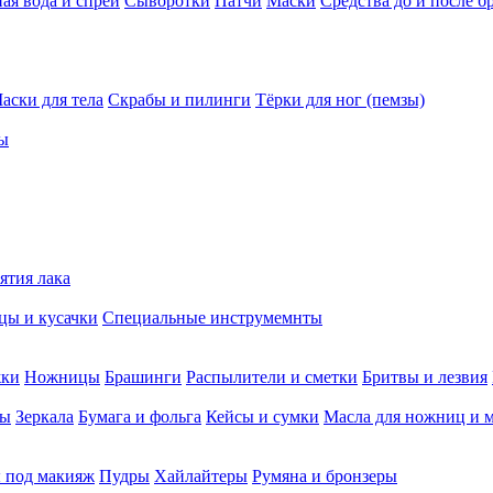
ая вода и спреи
Сыворотки
Патчи
Маски
Средства до и после б
аски для тела
Скрабы и пилинги
Тёрки для ног (пемзы)
ы
ятия лака
ы и кусачки
Специальные инструмемнты
жки
Ножницы
Брашинги
Распылители и сметки
Бритвы и лезвия
мы
Зеркала
Бумага и фольга
Кейсы и сумки
Масла для ножниц и 
 под макияж
Пудры
Хайлайтеры
Румяна и бронзеры