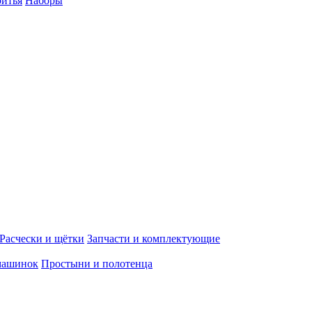
ритья
Наборы
Расчески и щётки
Запчасти и комплектующие
машинок
Простыни и полотенца