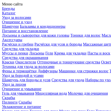
Меню сайта
Бренды
Каталог
Уход за волосами
Очищение и уход
Шампуни
Бальзамы и кондиционеры
Питание и восстановление
Лосьоны и сыворотки для кожи головы
Тоники для волос
Масла
Аксессуары
Расчёски и гребни
Расчёски для усов и бороды
Массажные щет
Средства для укладки
Муссы и пенки
Лосьоны
Гели
Крема для укладки
Пасты и воск
Средства для окрашивания
Краски
Окислители
Оттеночные и тонирующие средства
Осве
Техника для ухода за волосами
Фены и термощётки
Диффузоры
Машинки для стрижки волос
Уход за бородой и усами
Шампунь для бороды и усов
Средства для ухода
Наборы по ухо
Уход за лицом
Очищение и умывание
Гель для умывания
Мицеллярная вода
Молочко для очищения
Скрабы
Пилинги
Скрабы
Увлажнение и питание