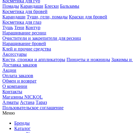
Косметика для губ
Помады
Карандаши
Блески
Бальзамы
Косметика для бровей
Карандаши
Туши, гели, помады
Краски для бровей
Косметика для глаз
Тушь
Тени
Контур
Наращивание ресниц
Очистители и закрепители для ресниц
Наращивание бровей
Клей и прочие средства
Аксессуары
Кисти, спонжи и аппликаторы
Пинцеты и ножницы
Зажимы и 
Доставка заказов
Акции
Оплата заказов
Обмен и возврат
О компании
Контакты
Магазины NICKOL
Алматы
Астана
Тараз
Пользовательское соглашение
Меню
Бренды
Каталог