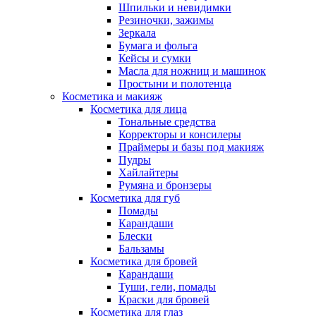
Шпильки и невидимки
Резиночки, зажимы
Зеркала
Бумага и фольга
Кейсы и сумки
Масла для ножниц и машинок
Простыни и полотенца
Косметика и макияж
Косметика для лица
Тональные средства
Корректоры и консилеры
Праймеры и базы под макияж
Пудры
Хайлайтеры
Румяна и бронзеры
Косметика для губ
Помады
Карандаши
Блески
Бальзамы
Косметика для бровей
Карандаши
Туши, гели, помады
Краски для бровей
Косметика для глаз