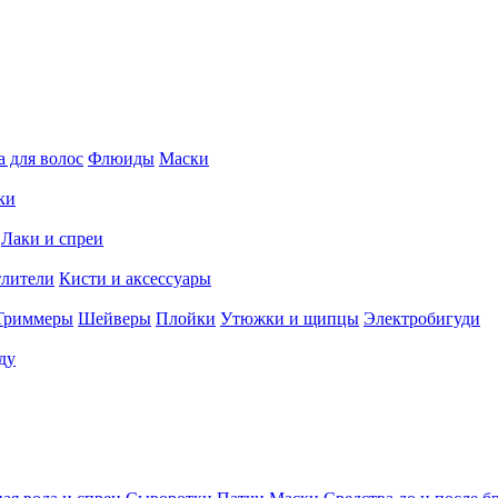
 для волос
Флюиды
Маски
ки
Лаки и спреи
тлители
Кисти и аксессуары
Триммеры
Шейверы
Плойки
Утюжки и щипцы
Электробигуди
ду