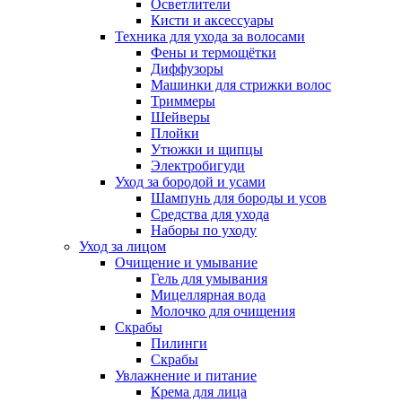
Осветлители
Кисти и аксессуары
Техника для ухода за волосами
Фены и термощётки
Диффузоры
Машинки для стрижки волос
Триммеры
Шейверы
Плойки
Утюжки и щипцы
Электробигуди
Уход за бородой и усами
Шампунь для бороды и усов
Средства для ухода
Наборы по уходу
Уход за лицом
Очищение и умывание
Гель для умывания
Мицеллярная вода
Молочко для очищения
Скрабы
Пилинги
Скрабы
Увлажнение и питание
Крема для лица