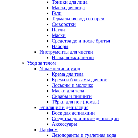
Тоники для лица
Масла для лица
Гели
Термальная вода и спреи
Сыворотки
Патчи
Маски
Средства до и после бритья
Наборы
Инструменты для чистки
Иглы, ложки, петли
Уход за телом
Увлажнение и уход
Крема для тела
Крема и бальзамы для ног
Лосьоны и молочко
Маски для тела
Скрабы и пилинги
Тёрки для ног (пемзы)
Эпиляция и депиляция
Воск для депиляции
Средства до и после депиляции
Аксессуары
Парфюм
Дезодоранты и туалетная вода